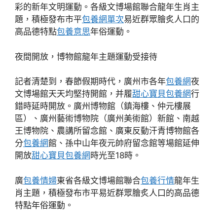
彩的新年文明運動。各級文博場館聯合龍年生肖主
題，積極發布市平
包養網單次
易近群眾膾炙人口的
高品德特點
包養意思
年俗運動。
夜間開放，博物館龍年主題運動受接待
記者清楚到，春節假期時代，廣州市各年
包養網
夜
文博場館天天均堅持開館，并履
甜心寶貝包養網
行
錯時延時開放。廣州博物館（鎮海樓、仲元樓展
區）、廣州藝術博物院（廣州美術館）新館、南越
王博物院、農講所留念館、廣東反動汗青博物館各
分
包養網
館、孫中山年夜元帥府留念館等場館延伸
開放
甜心寶貝包養網
時光至18時。
廣
包養情婦
東省各級文博場館聯合
包養行情
龍年生
肖主題，積極發布市平易近群眾膾炙人口的高品德
特點年俗運動。