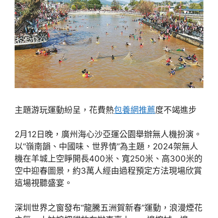
主題游玩運動紛呈，花費熱
包養網推薦
度不竭進步
2月12日晚，廣州海心沙亞運公園舉辦無人機扮演。
以“嶺南韻、中國味、世界情”為主題，2024架無人
機在羊城上空睜開長400米、寬250米、高300米的
空中迎春圖景，約3萬人經由過程預定方法現場欣賞
這場視聽盛宴。
深圳世界之窗發布“龍騰五洲賀新春”運動，浪漫煙花