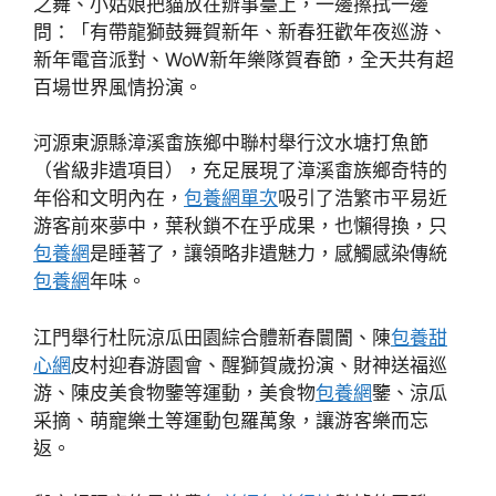
之舞、小姑娘把貓放在辦事臺上，一邊擦拭一邊
問：「有帶龍獅鼓舞賀新年、新春狂歡年夜巡游、
新年電音派對、WoW新年樂隊賀春節，全天共有超
百場世界風情扮演。
河源東源縣漳溪畬族鄉中聯村舉行汶水塘打魚節
（省級非遺項目），充足展現了漳溪畬族鄉奇特的
年俗和文明內在，
包養網單次
吸引了浩繁市平易近
游客前來夢中，葉秋鎖不在乎成果，也懶得換，只
包養網
是睡著了，讓領略非遺魅力，感觸感染傳統
包養網
年味。
江門舉行杜阮涼瓜田園綜合體新春闤闠、陳
包養甜
心網
皮村迎春游園會、醒獅賀歲扮演、財神送福巡
游、陳皮美食物鑒等運動，美食物
包養網
鑒、涼瓜
采摘、萌寵樂土等運動包羅萬象，讓游客樂而忘
返。