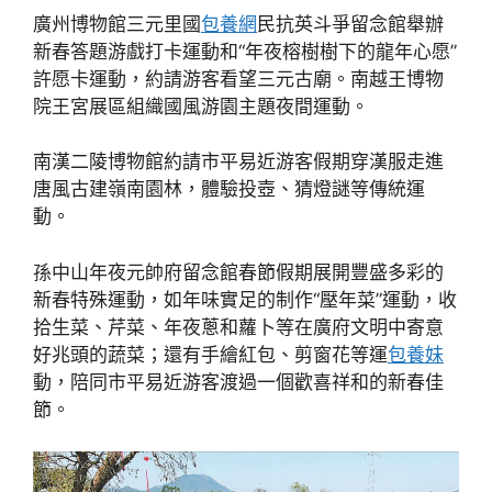
廣州博物館三元里國
包養網
民抗英斗爭留念館舉辦
新春答題游戲打卡運動和“年夜榕樹樹下的龍年心愿”
許愿卡運動，約請游客看望三元古廟。南越王博物
院王宮展區組織國風游園主題夜間運動。
南漢二陵博物館約請市平易近游客假期穿漢服走進
唐風古建嶺南園林，體驗投壺、猜燈謎等傳統運
動。
孫中山年夜元帥府留念館春節假期展開豐盛多彩的
新春特殊運動，如年味實足的制作“壓年菜”運動，收
拾生菜、芹菜、年夜蔥和蘿卜等在廣府文明中寄意
好兆頭的蔬菜；還有手繪紅包、剪窗花等運
包養妹
動，陪同市平易近游客渡過一個歡喜祥和的新春佳
節。