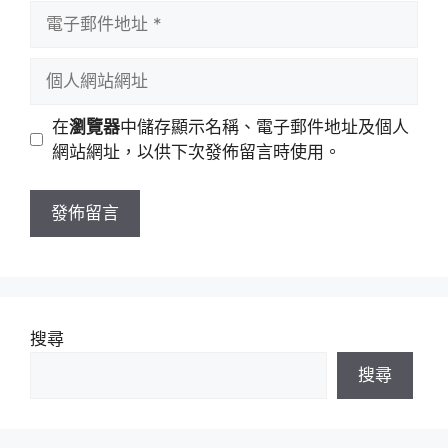
者
電
名
子
稱
郵
個
件
人
地
網
在
瀏覽器
中儲存顯示名稱、電子郵件地址及個人
址
站
網站網址，以供下次發佈留言時使用。
網
址
搜尋
搜尋