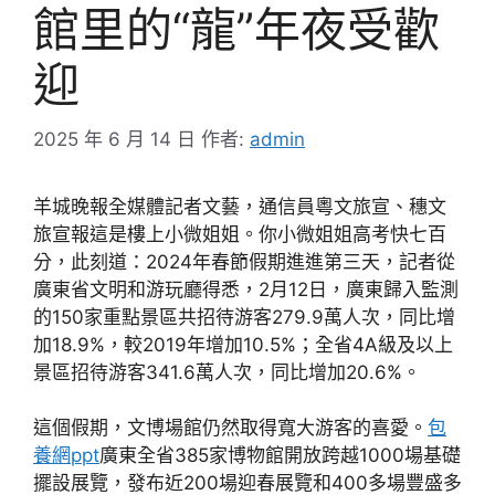
館里的“龍”年夜受歡
迎
2025 年 6 月 14 日
作者:
admin
羊城晚報全媒體記者文藝，通信員粵文旅宣、穗文
旅宣報這是樓上小微姐姐。你小微姐姐高考快七百
分，此刻道：2024年春節假期進進第三天，記者從
廣東省文明和游玩廳得悉，2月12日，廣東歸入監測
的150家重點景區共招待游客279.9萬人次，同比增
加18.9%，較2019年增加10.5%；全省4A級及以上
景區招待游客341.6萬人次，同比增加20.6%。
這個假期，文博場館仍然取得寬大游客的喜愛。
包
養網ppt
廣東全省385家博物館開放跨越1000場基礎
擺設展覽，發布近200場迎春展覽和400多場豐盛多