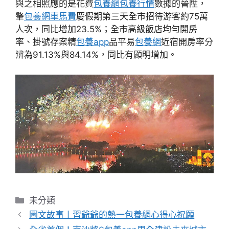
與之相照應的是花費
包養網
包養行情
數據的晉陞，
肇
包養網車馬費
慶假期第三天全市招待游客約75萬
人次，同比增加23.5%；全市高級飯店均勻開房
率、掛號存案精
包養app
品平易
包養網
近宿開房率分
辨為91.13%與84.14%，同比有顯明增加。
分
未分類
類
圖文故事丨習爺爺的熱一包養網心得心祝願