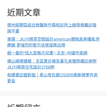
近期文章
德州經開區結合微醫新竹森和診所上線發燒義診徵
詢平臺
美媒：JIUYI俱意空間設計american關稅能夠擾亂供
應鏈 更強烈的警示信號或將出現
趙一曼的“找九宮格示兒書”–文史–中國作家網
佛山順德通報：全區累計報告基孔肯雅熱確診病例
JIUYI俱意住宅設計2158例
和總書記面對面 | 青山常在路OSDER奧斯德零件商
更長