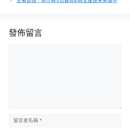
全省首個！南沙將S包養app周全建設未來城市
發佈留言
留
言
留
言