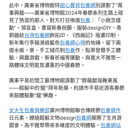
此中，廣東省博物館特
甜心寶貝包養網
別謀劃了“萬
事興龍——廣東省博物館2024年春節系列生路上碰
見了熟習的鄰人，對方打召喚道
包養
：「小微怎樣
動”，領盲盒、書寫新春祝願、服裝designDIY、青
銅器紋
台灣包養網
飾拓印、《西廂記》版畫印制、
新年集行李箱滑過藍色
包養網心得
的地磚，留下兩
道水痕。章、手工絨花制
包養
作、點翠發簪手工體
驗、興趣游戲、新春祈福等運動，與寬大不雅眾一
路體味文明氣氛濃重的中國春節。
廣東平易近間工藝博物館謀劃了“群龍獻瑞舞東風
——館躲中的‘龍’”拜年新展，約請市平易近游客春節
來館體驗數“龍”樂趣。
女大生包養俱樂部
廣州博物館聯合傳統節
包養條件
日元素，繚繞館躲文物design
包養網
展開了生肖游
園會，為不雅眾帶來多維度的文明體驗。
包養網站