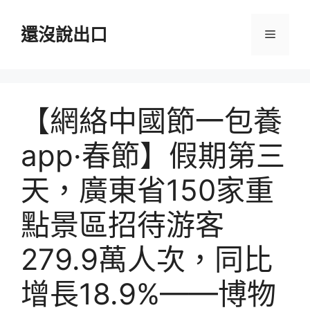
跳
至
還沒說出口
選
主
要
單
內
容
【網絡中國節一包養
app·春節】假期第三
天，廣東省150家重
點景區招待游客
279.9萬人次，同比
增長18.9%——博物