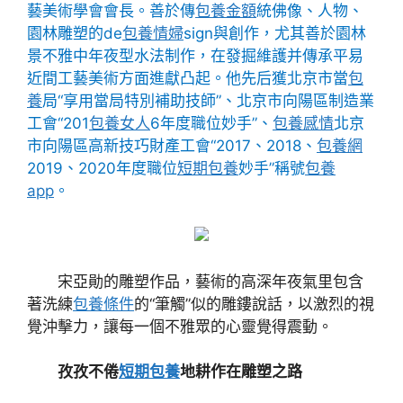
藝美術學會會長。善於傳
包養金額
統佛像、人物、
園林雕塑的de
包養情婦
sign與創作，尤其善於園林
景不雅中年夜型水法制作，在發掘維護并傳承平易
近間工藝美術方面進獻凸起。他先后獲北京市當
包
養
局“享用當局特別補助技師”、北京市向陽區制造業
工會“201
包養女人
6年度職位妙手”、
包養感情
北京
市向陽區高新技巧財產工會“2017、2018、
包養網
2019、2020年度職位
短期包養
妙手”稱號
包養
app
。
宋亞勛的雕塑作品，藝術的高深年夜氣里包含
著洗練
包養條件
的“筆觸”似的雕鏤說話，以激烈的視
覺沖擊力，讓每一個不雅眾的心靈覺得震動。
孜孜不倦
短期包養
地耕作在雕塑之路