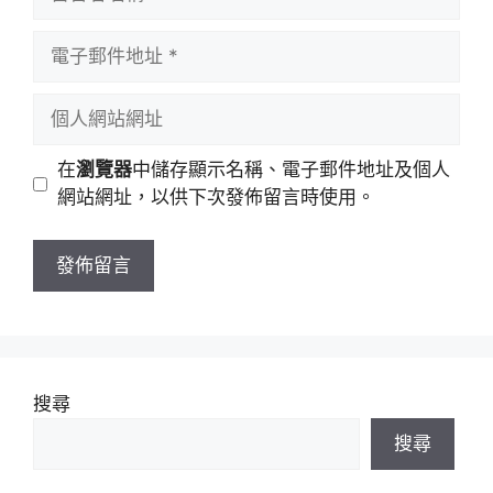
言
者
電
名
子
稱
郵
個
件
人
地
網
在
瀏覽器
中儲存顯示名稱、電子郵件地址及個人
址
站
網站網址，以供下次發佈留言時使用。
網
址
搜尋
搜尋