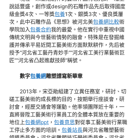
說話豐盛，創作或design的石雕作品先后取得國度
級金獎4次、一等獎
包養
1次、銀獎3次、優良獎屢
次，此中石雕作品《思想》被河北美
包養網比較
術
學院加入
包養合約
我的最愛。他在實行中重視中國
傳統文明與今世藝術情勢的融會，特殊是在發掘維
護并傳承平易近間工藝美術方面默默耕作，先后被
授予“河北省工藝丹青妙手”“河北省工美行業藝術巨
匠”“河北省凸起進獻技師”稱號。
數字
包養網
雕塑譜寫新華章
2013年，宋亞勛組建了立異任務室，研討、切
磋工藝美術的成長標的目的，按期舉行座談會，研
討會，經歷交通會等運動。他率領團隊近十年，一
直將晉陞工藝美術行業員工的全體本質放在重要的
地位上
包養網ppt
，
包養意思
對從事工藝美術行業職
工停止多方面的培訓。
包養站長
與河北省雕塑藝術
領導委員會、河北省雕塑技巧學術委員會、河北省