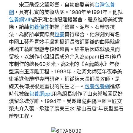
宋亞勛受父輩影響，自幼熱愛美術
台灣包養
網
，具有扎實的美術功底。1988年至1991年，他就
包養網VIP
讀于河北曲陽雕鏤黌舍，體系進修美術實
際，諳練
包養條件
把握了繪畫、泥塑、石雕等技
法。為將所學實際與
包養
實行聯合，他深刻到有名
中國工藝丹青妙手盧進橋師長教師開辦的曲陽縣盧
進橋工藝雕塑廠考核和練習。結業后因成就優良而
留校，以創作小組組長成分介入為japan(日本)神戶
市制作的總長60多米、高2米的《百龍戲水》年夜
型漢白玉浮雕工程。1993年，赴河北師范年夜學美
術系進修雕塑專門研究，師從線天長師長教師，是
線天長傳授很是重視的先生之一。
包養
包養網
進修
時代被錄
包養網ppt
用為組長制作了山東鄒城國民好
漢留念碑浮雕。1994年，受邀追隨曲陽巨雕巨匠安
榮杰介入張。承建了廣東三水“龍山石窟”年夜型巖石
雕塑工程。