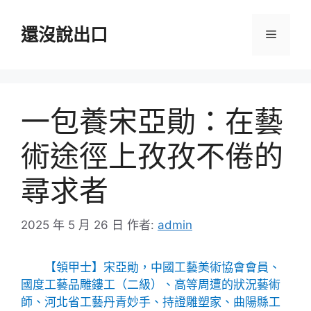
跳
至
還沒說出口
選
主
要
單
內
容
一包養宋亞勛：在藝
術途徑上孜孜不倦的
尋求者
2025 年 5 月 26 日
作者:
admin
【領甲士】宋亞勛，中國工藝美術協會會員、
國度工藝品雕鏤工（二級）、高等周遭的狀況藝術
師、河北省工藝丹青妙手、持證雕塑家、曲陽縣工