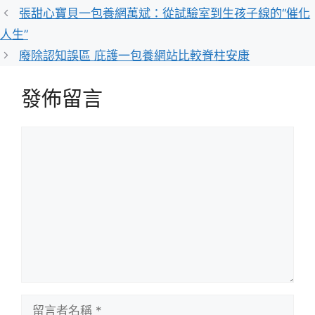
類
張甜心寶貝一包養網萬斌：從試驗室到生孩子線的“催化
人生”
廢除認知誤區 庇護一包養網站比較脊柱安康
發佈留言
留
言
留