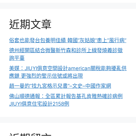
近期文章
俗套也能發台包養明佳績 韓國”灰姑娘”患上”風行病”
德州經開區結合微醫新竹森和診所上線發燒義診徵
詢平臺
美媒：JIUYI俱意空間設計american關稅能夠擾亂供
應鏈 更強烈的警示信號或將出現
趙一曼的“找九宮格示兒書”–文史–中國作家網
佛山順德通報：全區累計報告基孔肯雅熱確診病例
JIUYI俱意住宅設計2158例