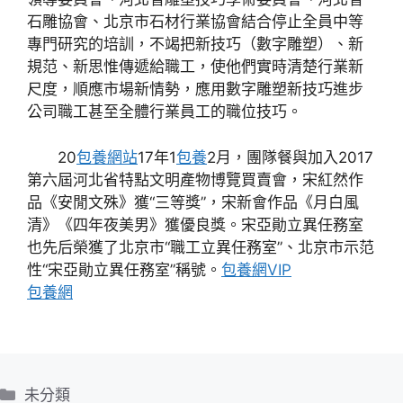
石雕協會、北京市石材行業協會結合停止全員中等
專門研究的培訓，不竭把新技巧（數字雕塑）、新
規范、新思惟傳遞給職工，使他們實時清楚行業新
尺度，順應市場新情勢，應用數字雕塑新技巧進步
公司職工甚至全體行業員工的職位技巧。
20
包養網站
17年1
包養
2月，團隊餐與加入2017
第六屆河北省特點文明產物博覽買賣會，宋紅然作
品《安閒文殊》獲“三等獎”，宋新會作品《月白風
清》《四年夜美男》獲優良獎。宋亞勛立異任務室
也先后榮獲了北京市“職工立異任務室”、北京市示范
性“宋亞勛立異任務室”稱號。
包養網VIP
包養網
分
未分類