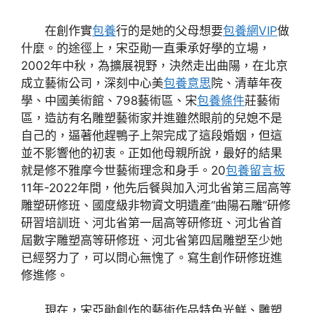
在創作實
包養
行的是她的父母想要
包養網VIP
做
什麼。的途徑上，宋亞勛一直秉承好學的立場，
2002年中秋，為擴展視野，決然走出曲陽，在北京
成立藝術公司，深刻中心美
包養意思
院、清華年夜
學、中國美術館、798藝術區、宋
包養條件
莊藝術
區，造訪有名雕塑藝術家并進雖然眼前的兒媳不是
自己的，逼著他趕鴨子上架完成了這段婚姻，但這
並不影響他的初衷。正如他母親所說，最好的結果
就是修不雅摩今世藝術理念和身手。20
包養留言板
11年-2022年間，他先后餐與加入河北省第三屆高等
雕塑研修班、國度級非物資文明遺產“曲陽石雕”研修
研習培訓班、河北省第一屆高等研修班、河北省首
屆數字雕塑高等研修班、河北省第四屆雕塑至少她
已經努力了，可以問心無愧了。寫生創作研修班進
修進修。
現在，宋亞勛創作的藝術作品特色光鮮、雕塑