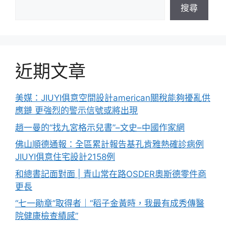
搜尋
近期文章
美媒：JIUYI俱意空間設計american關稅能夠擾亂供
應鏈 更強烈的警示信號或將出現
趙一曼的“找九宮格示兒書”–文史–中國作家網
佛山順德通報：全區累計報告基孔肯雅熱確診病例
JIUYI俱意住宅設計2158例
和總書記面對面 | 青山常在路OSDER奧斯德零件商
更長
“七一勛章”取得者｜“稻子金黃時，我最有成秀傳醫
院健康檢查績感”