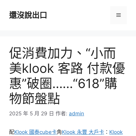
跳
至
還沒說出口
選
主
要
單
內
容
促消費加力、“小而
美klook 客路 付款優
惠”破圈……“618”購
物節盤點
2025 年 5 月 29 日
作者:
admin
配
Klook 國泰cube卡
角
Klook 永豐 大戶卡
：
Klook