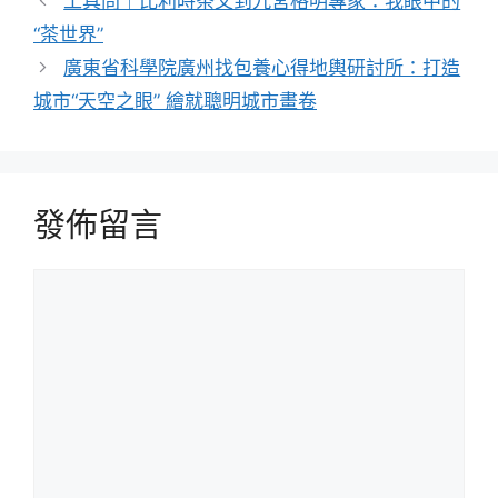
工具問｜比利時茶文到九宮格明專家：我眼中的
“茶世界”
廣東省科學院廣州找包養心得地輿研討所：打造
城市“天空之眼” 繪就聰明城市畫卷
發佈留言
留
言