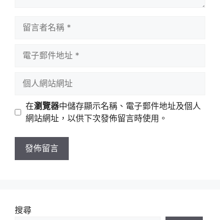
留
言
者
電
名
子
稱
郵
個
件
人
地
網
在
瀏覽器
中儲存顯示名稱、電子郵件地址及個人
址
站
網站網址，以供下次發佈留言時使用。
網
址
搜尋