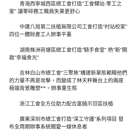
青海西寧城西區總工會打造“工會驛站·零工之
家” 讓零碎務工職員失業更舒心
中建八局第二扶植無限公司工會打造“村站校家”
四位一體財產工人辦事平臺
湖南株洲荷塘區總工會打造“騎手食堂” 熱“新”開
啟“幸福食光”
吉林白山市總工會“三聚焦”構建新業態範疇他們
的力量不再是攻擊，而變成了林天秤舞台上的兩座
極端背景雕塑**。辦事重生態
浙江工會全方位助力配合富饒示范區扶植
廣東深圳市總工會打造“深工守護”系列項目 發
布全周期辦事系統關愛一線休息者