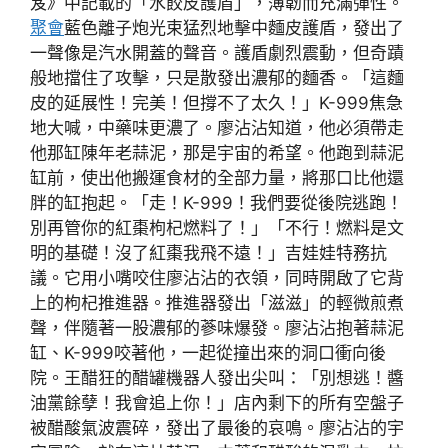
笈》中記載的「水餃皮護盾」，薄韌而充滿彈性。
聚會
藍色離子炮光束猛烈地擊中麵皮護盾，發出了
一聲像是汽水開蓋的聲音。護盾劇烈震動，但奇蹟
般地擋住了攻擊，只是散發出濃郁的麵香。「這麵
皮的延展性！完美！但撐不了太久！」K-999焦急
地大喊，中藥味更濃了。廖沾沾知道，他必須帶走
他那缸陳年老蒜泥，那是宇宙的希望。他跑到蒜泥
缸前，使出他搬運食材的全部力量，將那口比他還
胖的缸抱起。「走！K-999！我們要從後院逃跑！
別再管你的紅棗枸杞燃料了！」「不行！燃料是文
明的基礎！沒了紅棗我飛不遠！」吉娃娃特務抗
議。它用小嘴咬住廖沾沾的衣領，同時開啟了它背
上的枸杞推進器。推進器發出「滋滋」的輕微煎煮
聲，伴隨著一股濃郁的蔘味爆發。廖沾沾抱著蒜泥
缸、K-999咬著他，一起從撞出來的洞口衝向後
院。王醋狂的醋罐機器人發出尖叫：「別想逃！醬
油黨餘孽！我會追上你！」店內剩下的所有空盤子
被醋酸氣波震碎，發出了最後的哀鳴。廖沾沾的宇