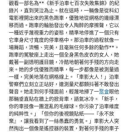
觀看一部名為**《新手泊車七百次失敗集錦》的紀
錄片，直到哭泣為止。就在這時，一輛像是從科幻
電影裡開出來的黑色跑車，優雅地從網格的邊緣漂
移而過。跑車的輪胎發出令人陶醉的摩擦聲，它以
一種近乎蔑視重力的姿態，精準地停進了一個只有
它車身尺寸寬度的停車格中。那泊車的過程就像一
場舞蹈，流暢、完美，且毫無任何多餘的動作**。
跑車的駕駛座上走出一個全身黑色皮衣的女人，她
戴著一副透明護目鏡，冷酷地朝著何手殘的方向走
來。她的步伐優雅而精準，每一步都像是被測量過
一樣，完美地落在網格線上。「車影大人！」泊車
警察們立刻立正站好，連測量尺都顫抖著不敢發出
聲音。她走到何手殘面前，輕蔑地掃了一
聚會
眼他
那輛垂直貼在牆上的掀背車，語氣冰冷。「新手，
你的車技像一團混亂的毛線球。你污染了泊車維度
的純粹性。」「但你的後視鏡貼紙——『永不放
棄』，讓我看到了一絲愚蠢的勇氣。」車影大人突
然掏出一個像是遙控器的裝置，對著何手殘的車子