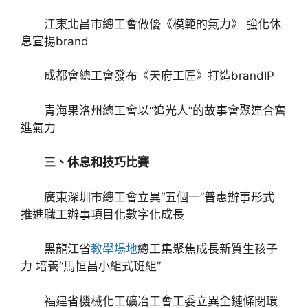
江東北昌市總工會做優《模範的氣力》 強化休
息宣揚brand
成都會總工會發布《天府工匠》打造brandIP
青海果洛州總工會以“追光人”的故事會聚連合奮
進氣力
三、休息和技巧比賽
廣東深圳市總工會立異“五個一”普惠辦事形式
推進職工辦事項目化數字化成長
黑龍江省
教學場地
總工集聚焦成長新質生孩子
力 培養“馬恒昌小組式班組”
福建省機械化工礦冶工會工委立異全鏈條閉環