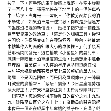
按了一下。何手殘的車子從牆上脫落，在空中旋轉
了一百八十度，穩穩地停在了地面上的一個停車格
中。這次，夾角是——零度。「你被分配給我的泊
車學徒了。如果泊車是一種宗教，你就是那個連方
向盤都沒摸過的新信徒。」她指了指旁邊一輛像是
巨型嬰兒車的改造車：「這是你的訓練工具，從現
在開始，你得學會如何在零點零零一秒內，將這輛
車精準停入對面的針眼大小的車位裡。」何手殘看
著那輛閃閃發光、還在播放《小星星》的嬰兒車，
感到一陣眩暈。泊車維度的生活，比他想象中還要
無理頭一百萬倍。《失控的星座運勢與單戀狂想
曲》張水瓶從他那張覆蓋著七層舊報紙的單人床上
驚醒，不是因為鬧鐘，而是因為屋頂傳來了一陣震
耳欲聾的廣播聲。「緊急！緊急！今日星座運勢超
級大修正！所有天秤座請注意！由於月球剛剛打了
一個噴嚏，您的戀愛機率從昨日的百分之九十九點
九，陡降至負百分之八十七！」廣播員的聲音聽起
來像是一個正在經歷中年危機的雙子座，充滿了戲