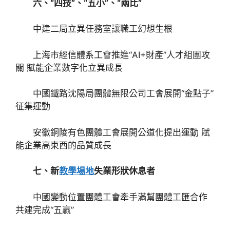
六、“四技”、“五小”、“兩比”
中建二局立異任務室讓職工幻想生根
上海市經信體系工會推進“AI+財產”人才組團攻
關 賦能企業數字化立異成長
中國鐵路沈陽局團體無限公司工會展開“金點子”
征集運動
安徽銅陵有色團體工會展開公道化提出運動 賦
能企業高東西的品質成長
七、新
教學場地
失業形狀休息者
中國變動位置團體工會牽手滿幫團體工匯合作
共建完成“五贏”