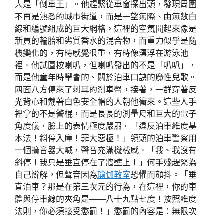
人是「倒車王」。他趕緊從車窗探出頭，發現周圍
不再是熟悉的城市街道，而是一望無際、由無數白
線和編號組成的巨大網格。這裡的空氣聞起來像是
新買的輪胎和劣質香水的混合物，而重力似乎是隨
機變化的，有時感覺很重，有時像漂浮在游泳池
裡。他試圖按喇叭，但喇叭發出的不是「叭叭」，
而是他童年時學會的、關於泊車口訣的魔性兒歌。
四面八方傳來了刺耳的剎車聲，接著，一群穿著反
光背心和戴著白色安全帽的人朝他衝來。這些人手
裡拿的不是警棍，而是長長的測量尺和巨大的電子
角度儀，臉上的表情極度嚴肅。「違反泊車維度基
本法！斜停入庫！罪大惡極！」領頭的泊車警察用
一個擴音器大喊，聲音充滿機械感。「我、我沒有
斜停！我只是垂直停在了牆壁上！」何手殘趕緊為
自己辯解，但聲音因為
瑜伽教室
恐懼而顫抖。「垂
直泊車？那是在第三次元的行為，在這裡，你的車
體與停車線的夾角是——八十九點七度！按照維度
法則，你必須接受懲罰！」懲罰的內容是：無限次