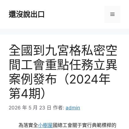
跳
至
還沒說出口
選
主
要
單
內
容
全國到九宮格私密空
間工會重點任務立異
案例發布（2024年
第4期）
2026 年 5 月 23 日
作者:
admin
為落實全
小樹屋
國總工會關于實行典範標桿的