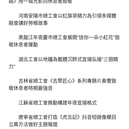
路》用一城光影向休息者致敬
河南安陽市總工會以紅旗渠精力為引領多媒體
融會講好勞模故事
黑龍江年夜慶市總工會展開“送你一朵小紅花”致
敬休息者運動
湖北工會以地鐵為載體沉醉式宣揚弘揚“三個精
力”
吉林省總工會《吉聚匠心》系列專題片奏響致
敬休息者時期最強音
江蘇省總工會推動構建年夜宣揚格式
遼寧省總工會打造《虎北記》抖音短錄像欄目
立異方法做好主題報道