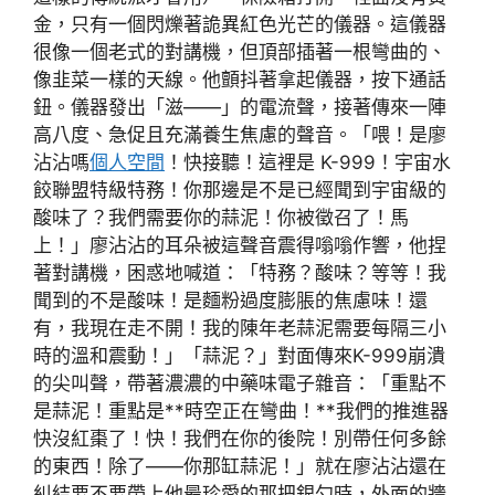
金，只有一個閃爍著詭異紅色光芒的儀器。這儀器
很像一個老式的對講機，但頂部插著一根彎曲的、
像韭菜一樣的天線。他顫抖著拿起儀器，按下通話
鈕。儀器發出「滋——」的電流聲，接著傳來一陣
高八度、急促且充滿養生焦慮的聲音。「喂！是廖
沾沾嗎
個人空間
！快接聽！這裡是 K-999！宇宙水
餃聯盟特級特務！你那邊是不是已經聞到宇宙級的
酸味了？我們需要你的蒜泥！你被徵召了！馬
上！」廖沾沾的耳朵被這聲音震得嗡嗡作響，他捏
著對講機，困惑地喊道：「特務？酸味？等等！我
聞到的不是酸味！是麵粉過度膨脹的焦慮味！還
有，我現在走不開！我的陳年老蒜泥需要每隔三小
時的溫和震動！」「蒜泥？」對面傳來K-999崩潰
的尖叫聲，帶著濃濃的中藥味電子雜音：「重點不
是蒜泥！重點是**時空正在彎曲！**我們的推進器
快沒紅棗了！快！我們在你的後院！別帶任何多餘
的東西！除了——你那缸蒜泥！」就在廖沾沾還在
糾結要不要帶上他最珍愛的那把銀勺時，外面的牆