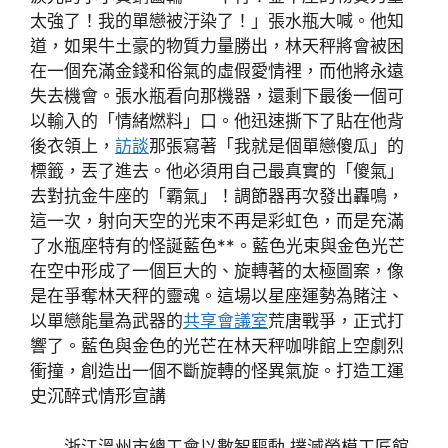
太強了！我的單戀被汙染了！」張水瓶大喊。他知
道，如果牛土豪的物質力量勝出，林天秤將會被困
在一個充滿金錢和俗氣的虛假愛情裡，而他將永遠
失去機會。張水瓶看向那機器，還剩下最後一個可
以輸入的「情緒燃料」口。他迅速撕下了貼在他背
後衣領上，
訪談
那張寫著「我就是個單戀傻瓜」的
標籤，丟了進去。他必須用自己最真實的「傻氣」
去對抗金牛座的「霸氣」！調節器再次發出轟鳴，
這一次，射向天空的光束不再是彩虹色，而是充滿
了水瓶座特有的怪誕藍色**。藍色光束與金色光芒
在空中形成了一個巨大的、旋轉著的太極圖案，像
是在爭奪林天秤的靈魂。這場以星座運勢為賭注、
以單戀能量為武器的
共享會議室
荒唐戰爭，正式打
響了。藍色與金色的光芒在林天秤咖啡館上空劇烈
衝撞，創造出一個不斷旋轉的怪異氣旋。打造工運
史沉醉式情形宣講
浙江溫州市總工會以數智驅動 撲滅勞模工匠館