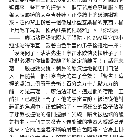
壁傳來一聲巨大的撞擊。一個穿著黑色燕尾服、戴
著太陽眼鏡的太空吉娃娃，正從牆上的破洞鑽進
來。它的背上揹著一個像是小型瓦斯桶的東西，桶
上用毛筆寫著「極品紅棗枸杞燃料」。「你怎麼
——」廖沾沾驚訝地瞪大了眼睛。K-999用它的小
短腿站得筆直，戴著白色手套的爪子優雅地一揮：
「沒時間了，沾沾先生！宇宙水餃快要拉肚子了！
我們必須在你被醋酸離子炮鎖定前離開！」話音未
落，一股極致尖銳、刺鼻的酸氣猛地從店門口灌
入，伴隨著一個狂妄自大的電子音效：「警告！這
裡的醬油比例嚴重失衡！百分之九十九點九九的
醋，才是真理！」廖沾沾知道，這是他的宿敵，王
醋狂，已經找上門了。他的宇宙冒險，被迫從他對
蒜泥的焦慮中，正式開始了。一個狂妄的影子佔滿
了那扇被撞破的牆門邊緣，光線一瞬間被極端的酸
氣扭曲。一個閃閃發光、像醋罐的機器人緩緩漂浮
進來，它的底座還不斷噴射著白色醋霧。它身上掛