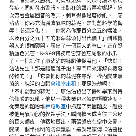
著「醋狂派大勝利」的霓虹燈牌，閃爍得讓人眼睛
發疼，同時發出警報。王醋狂的聲音再次響起，這
次帶著金屬回音的嘲弄，刺耳得像是磨砂紙。「廖
沾沾！你那充滿腐敗氣味的蒜泥，是對醬料學的侮
辱！必須淨化！」「你將為你那百分之五的醬油，
以及百分之九十五的邪惡蒜頭付出代價！」醋罐機
器人的頂端裂開，露出了一個巨大的管口，正在聚
積藍色光芒。K-999特務用它穿著燕尾服的小爪
子，一把抓住了廖沾沾的褲腳催促著他。「快點！
沾沾先生！那是醋酸離子炮！專門用來溶解有機發
酵物的！」「它會把你的蒜泥在零點一秒內變成無
菌的、純淨的白醋
會議室出租
！那是浩劫啊！」
「不准動我的蒜泥！」廖沾沾發出了醬料學家對待
信仰般的怒吼。他以一種專業包水餃的極限速度，
從旁邊的麵粉堆
舞蹈教室
中抓起了兩團麵皮。麵皮
被他用氣功般的捏製手法，瞬間擴大成直徑三公尺
的巨大麵皮。他猛地擲出，兩張麵皮在空中交疊，
變成一個半透明的防禦護盾。這就是家傳《沾醬秘