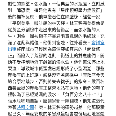
劇性的絕望。張水瓶，一個典型的水瓶座，立刻感
到一陣恐慌，這是他患有「星座預報壓力症候群」
後的標準反應。他單戀著住在隔壁棟、經營一家
「平衡美學」咖啡館的林天秤。林天秤完美得像是
從黃金分割線中走出來的藝術品。而張水瓶的人
生，則像一團被獅子座暴君隨意亂踢的毛線球，充
滿了混亂與錯位。他衝到窗邊，往外看去。
會議室
出租
整座城市已經因為這個突如其來的「超級修
正」而陷入了荒謬的混亂。街道上的雙魚座們，開
始不受控制地流下鹹鹹的海水淚，他們無法停止地
哭泣，導致城市低窪處已經形成了小型潟湖。那些
摩羯座的上班族，嚴格遵守著廣播中「摩羯座今天
適合原地踏步，否則將失去襪子」的指令。數百名
西裝筆挺的摩羯座正整齊地站在原地，他們的鞋子
裡裝滿了已經潮濕的淚水。「負百分之八十七？」
張水瓶喃喃自語，感到胃部一陣翻騰，他知道這代
表著
時租空間
什麼。林天秤的運勢越差，他那股積
壓已久、無處安放的單戀能量就會越發瘋狂地實體