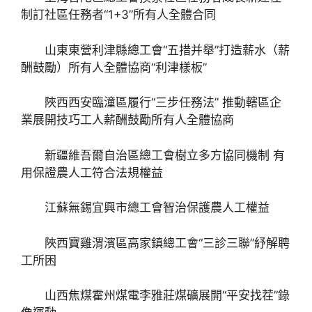
制訂社區任務者“1+3”所有人全體合同
山東東營利津縣總工會“五措并舉”打造薪水（薪
酬鼓勵）所有人全體協商“利津樣板”
陜西西安臨潼區履行“三步任務法” 推動轄區企
業展開技巧工人薪酬鼓勵所有人全體協商
新疆維吾爾自治區總工會樹立多方協同機制 有
用保證農人工符合法規權益
江蘇無錫宜興市總工會智治保護農人工權益
陜西寶雞渭濱區高家鎮總工會“三診三聯”紓解聘
工所困
山西焦煤霍州煤電李雅莊煤礦展開“平安找茬”錄