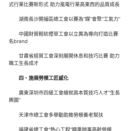
式行業比賽新形式 助力風電行業高東西的品質成長
湖南長沙開福區總工會以賽為“媒”會聚“工氣力”
中國財貿輕紡煙草工會以立異為導向打造比賽
名brand
甘肅省經貿工會深刻展開休息和技巧比賽 助力
職工生長成才
四、施展勞模工匠感化
廣東深圳市四級工會繪就高本質技巧人才“生長
輿圖”
天津市總工會多舉動助推勞模養老幫扶
福建省總工會“熱心工程”精準辦事高齡勞模