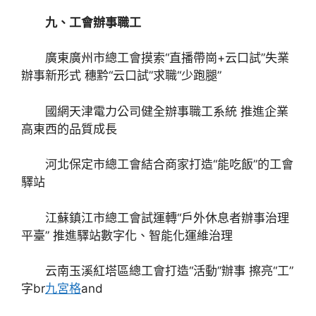
九、工會辦事職工
廣東廣州市總工會摸索“直播帶崗+云口試”失業
辦事新形式 穗黔“云口試”求職“少跑腿”
國網天津電力公司健全辦事職工系統 推進企業
高東西的品質成長
河北保定市總工會結合商家打造“能吃飯”的工會
驛站
江蘇鎮江市總工會試運轉“戶外休息者辦事治理
平臺” 推進驛站數字化、智能化運維治理
云南玉溪紅塔區總工會打造“活動”辦事 擦亮“工”
字br
九宮格
and