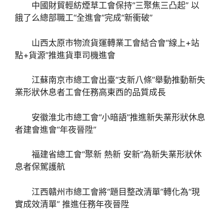
中國財貿輕紡煙草工會保持“三聚焦三凸起” 以
餓了么總部職工“全進會”完成“新衝破”
山西太原市物流貨運轉業工會結合會“線上+站
點+貨源”推進貨車司機進會
江蘇南京市總工會出臺“支新八條”舉動推動新失
業形狀休息者工會任務高東西的品質成長
安徽淮北市總工會“小暗語”推進新失業形狀休息
者建會進會“年夜晉陞”
福建省總工會“聚新 熱新 安新”為新失業形狀休
息者保駕護航
江西贛州市總工會將“題目整改清單”轉化為“現
實成效清單” 推進任務年夜晉陞