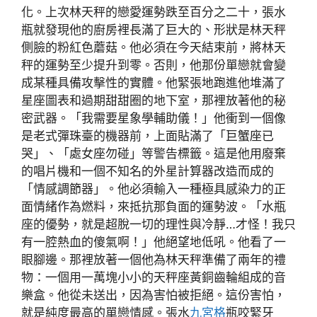
化。上次林天秤的戀愛運勢跌至百分之二十，張水
瓶就發現他的廚房裡長滿了巨大的、形狀是林天秤
側臉的粉紅色蘑菇。他必須在今天結束前，將林天
秤的運勢至少提升到零。否則，他那份單戀就會變
成某種具備攻擊性的實體。他緊張地跑進他堆滿了
星座圖表和過期甜甜圈的地下室，那裡放著他的秘
密武器。「我需要星象學輔助儀！」他衝到一個像
是老式彈珠臺的機器前，上面貼滿了「巨蟹座已
哭」、「處女座勿碰」等警告標籤。這是他用廢棄
的唱片機和一個不知名的外星計算器改造而成的
「情感調節器」。他必須輸入一種極具感染力的正
面情緒作為燃料，來抵抗那負面的運勢波。「水瓶
座的優勢，就是超脫一切的理性與冷靜…才怪！我只
有一腔熱血的傻氣啊！」他絕望地低吼。他看了一
眼腳邊。那裡放著一個他為林天秤準備了兩年的禮
物：一個用一萬塊小小的天秤座黃銅齒輪組成的音
樂盒。他從未送出，因為害怕被拒絕。這份害怕，
就是純度最高的單戀情感。張水
九宮格
瓶咬緊牙