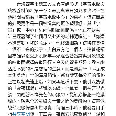
青海西寧市總工會立異宣講形式《宇宙水餃與
終極醬料師》第一章：蒜泥與末日預兆廖沾沾坐在
他那間被稱為「宇宙水餃中心」的店裡，但這間店
的外觀更像是一個被遺棄的藍色塑膠棚，與「宇
宙」或「中心」這兩個詞毫無關係。他正在對著一
缸已經發酵了七個月又七天的老蒜泥嘆氣。「你還
不夠靈動，我的蒜泥。」他輕聲細語，彷彿在責備
一個不上進的孩子。店內只有他一個人，連蒼蠅都
因為難以忍受那股陳年蒜頭混合著鐵鏽與淡淡絕望
的味道而選擇繞道飛行。今天的營業額是：零。廖
沾沾不安的不是店裡的生意，而是他對**「蒜泥成
本焦慮症」**的深層恐懼。新鮮蒜頭每公斤的價格
正在以超光速上漲，如果再這樣下去，他引以為傲
的「靈魂蒜泥」將難以為繼。他拿著一把被磨得光
滑、閃耀著不祥光芒的小銀勺，從缸底撈起一坨濃
稠的、顏色介於灰綠與土黃之間的發酵物。這蒜泥
被他照顧得像稀世珍寶，每隔三小時，他就要用手
指
共享空間
彈一下缸邊，確保它能感受到**「溫和