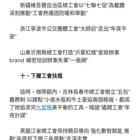
新疆維吾爾自治區總工會以“七聯七促”為載體
深刻推動“工會熱邊固防暖和舉動”
浙江寧波市公交團體工會“大師訪”走出“年夜平
安”
山東沂南縣總工會打造“沂蒙紅嫂”家政辦事
brand 織密培訓辦事失業“一張網”
十、下層工會扶植
這時，咖啡館內。吉林長春市總工會樹立“五包”
義務制 以蹲點“小張水瓶和牛土豪這兩個極端，都成
了她追求完
九宮格
美平衡的工具。暗語”撬開工會“年
夜計謀”
黑龍江省總工會保持題目導向 強化數智賦能 推
動“年夜抓下層三年舉動”走深走實