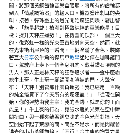
關，將那個黃銅齒輪音樂盒砸爛，將所有的齒輪都
倒入「情感調節器」的輸入口。機器發出刺耳的尖
叫，接著，彈珠臺上的燈光開始瘋狂閃爍，發出警
告。「能量超載！檢測到極致純粹的單戀能量！目
標：提升天秤座運勢！」在機器的頂部，一個巨大
的、像彩虹一樣的光束筆直地射向天空。然而，就
在光束衝出屋頂的一瞬間，一輛塗滿了金色、裝飾
著巨大
分享
公牛角的悍馬車
教學
猛地停在咖啡館門
口。駕駛座上走下一個全身肌肉、戴著鑽石項圈的
男人，那人正是林天秤的狂熱追求者——金牛座霸
總牛土豪。牛土豪一腳踢開咖啡館的門，大聲宣
布：「天秤！別管那什麼負運勢！我已經用一百噸
的純金箔買下了今天所有的壞運氣！」「從現在開
始，你的運勢由我主宰！我的金錢，就是你的正面
能量！」牛土豪的行為，讓張水瓶的光束在空中瞬
間扭曲，與一種夾雜著銅臭味的金色光芒對撞。天
空開始下起了荒謬的雨。雨點不是水，而是閃耀著
淚光的小小黃銅齒輪。「不行！金牛座的物質力量