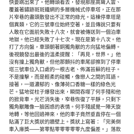
快要跳出來了。他轉頭看去，發現那座高聳入雲、
覆蓋著鏽跡斑斑鐵網的多層機械式停車塔，正在那
片窄巷的盡頭散發出不正常的綠光。這棟停車塔是
個異類，它的三號車位始終空著，並且傳說只要有
人敢在它面前失敗十八次，就會被傳送到一個泊車
地獄。他已經失敗了十七次。現在是第十八次。他
打了方向盤，車頭朝著銅獨角獸的方向猛地偏轉。
後視鏡發出最後的溫柔提醒：「再見，世界。」他
沒有撞上獨角獸，但他那顫抖的車尾卻擦到了停車
塔三號車位入口處的一根古老、佈滿苔蘚的柱子。
不是撞擊，而是輕柔的碰觸，像戀人之間的耳語。
接著，一道濃郁的、像薄荷口香糖一樣的綠色光
芒。猛地從柱子爆發出來，瞬間吞噬了何手殘和他
的掀背車。光芒消失後，窄巷恢復了平靜，只剩下
獨角獸雕像一臉困惑的表情。何手殘感覺一陣天旋
地轉，等他回過神來，他的車子竟然垂直停在一個
貼滿了巨大獎狀的牆壁上。獎狀上寫著：「完美倒
車入庫獎——第零點零零零零零九度偏差。」落款