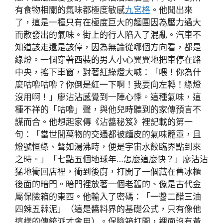
有食物相關的氣味都極度敏感
九宮格
。他聞出來
了，這是一種只有在極度巨大的麵團因為壓力過大
而散發出的氣味。街上的行人陷入了混亂。汽車不
知道該走還是該停，因為無論從哪個方向看，都是
綠燈。一個穿著西裝的男人小心翼翼地把車停在路
中央，搖下車窗，對著紅綠燈大喊：「喂！你為什
麼咕嚕咕嚕？你倒是紅一下啊！我要向左轉！綠燈
沒用啊！」廖沾沾感覺到一陣心悸。這種氣味，這
種不祥的「咕嚕」聲，與他兒時聽到的家傳預言不
謀而合。他想起家傳《沾醬秘笈》裡記載的第一
句：「當世間萬物的交通都被麵皮的氣味籠罩，且
燈號恒綠、聲如湯沸時，便是宇宙水餃臨界點到來
之時。」「七點五個地球年…怎麼這麼快？」廖沾沾
猛地衝回店裡，衝到後廚，打開了一個藏在舊冰櫃
後面的暗門。暗門裡放著一個老舊的、像是古代金
屬保險箱的東西。他輸入了密碼：「一醬二醋三油
四辣五蒜泥」（這是醬料界的基礎公式，只有像他
這樣的傳統派才會用）。保險箱打開，裡面沒有黃