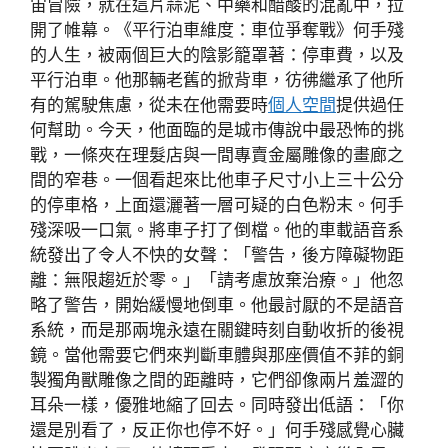
宙冒險，就在這片蒜泥、中藥和醋酸的混亂中，拉
開了帷幕。《平行泊車維度：車位爭奪戰》何手殘
的人生，被兩個巨大的陰影籠罩著：停車費，以及
平行泊車。他那輛老舊的掀背車，彷彿繼承了他所
有的駕駛焦慮，從未在他需要時
個人空間
提供過任
何幫助。今天，他面臨的是城市傳說中最恐怖的挑
戰，一條夾在理髮店與一間專賣金屬雕像的畫廊之
間的窄巷。一個看起來比他車子尺寸小上三十公分
的停車格，上面還灑著一層可疑的白色粉末。何手
殘深吸一口氣。將車子打了倒檔。他的車載語音系
統發出了令人不快的女聲：「警告，後方障礙物距
離：無限趨近於零。」「請考慮放棄治療。」他忽
略了警告，開始緩慢地倒車。他最討厭的不是語音
系統，而是那兩塊永遠在關鍵時刻自動收折的後視
鏡。當他需要它們來判斷車體與那座價值不菲的銅
製獨角獸雕像之間的距離時，它們卻像兩片羞澀的
耳朵一樣，優雅地縮了回去。同時發出低語：「你
還是別看了，反正你也停不好。」何手殘感覺心臟