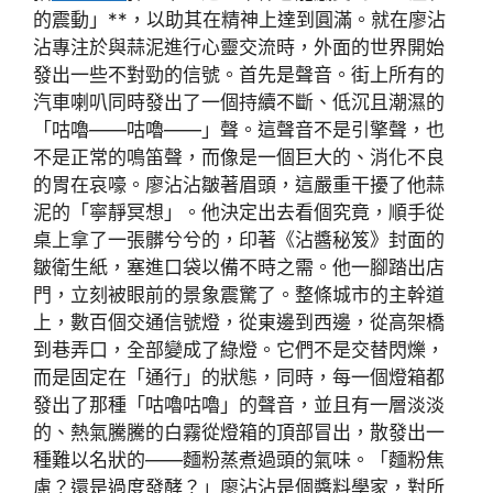
的震動」**，以助其在精神上達到圓滿。就在廖沾
沾專注於與蒜泥進行心靈交流時，外面的世界開始
發出一些不對勁的信號。首先是聲音。街上所有的
汽車喇叭同時發出了一個持續不斷、低沉且潮濕的
「咕嚕——咕嚕——」聲。這聲音不是引擎聲，也
不是正常的鳴笛聲，而像是一個巨大的、消化不良
的胃在哀嚎。廖沾沾皺著眉頭，這嚴重干擾了他蒜
泥的「寧靜冥想」。他決定出去看個究竟，順手從
桌上拿了一張髒兮兮的，印著《沾醬秘笈》封面的
皺衛生紙，塞進口袋以備不時之需。他一腳踏出店
門，立刻被眼前的景象震驚了。整條城市的主幹道
上，數百個交通信號燈，從東邊到西邊，從高架橋
到巷弄口，全部變成了綠燈。它們不是交替閃爍，
而是固定在「通行」的狀態，同時，每一個燈箱都
發出了那種「咕嚕咕嚕」的聲音，並且有一層淡淡
的、熱氣騰騰的白霧從燈箱的頂部冒出，散發出一
種難以名狀的——麵粉蒸煮過頭的氣味。「麵粉焦
慮？還是過度發酵？」廖沾沾是個醬料學家，對所