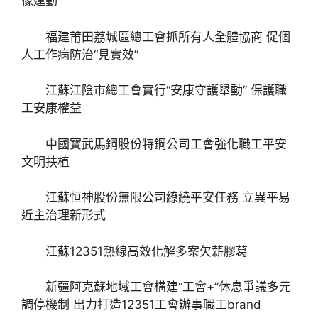
像運動
福建莆田荔城區總工會抓所有人全體協商 促個
人工作病防治“見實效”
江蘇江陰市總工會實行“安康守護舉動” 保護職
工安康權益
中國寶武馬鋼股份特鋼公司工會強化職工平安
文明扶植
江蘇恒神股份無限公司繚繞平安任務 立異平易
近主治理新形式
江蘇12351熱線高效化解多案欠薪膠葛
新疆阿克蘇地域工會構建“工會+”休息爭議多元
調停機制 出力打造12351工會辦事職工brand