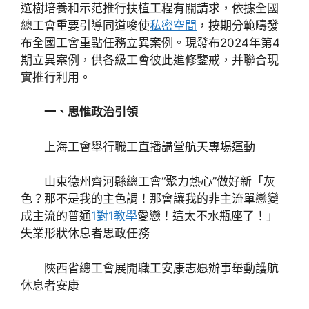
選樹培養和示范推行扶植工程有關請求，依據全國
總工會重要引導同道唆使
私密空間
，按期分範疇發
布全國工會重點任務立異案例。現發布2024年第4
期立異案例，供各級工會彼此進修鑒戒，并聯合現
實推行利用。
一、思惟政治引領
上海工會舉行職工直播講堂航天專場運動
山東德州齊河縣總工會“聚力熱心”做好新「灰
色？那不是我的主色調！那會讓我的非主流單戀變
成主流的普通
1對1教學
愛戀！這太不水瓶座了！」
失業形狀休息者思政任務
陜西省總工會展開職工安康志愿辦事舉動護航
休息者安康