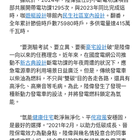
據統計，2024年，陸偉擔任的不斷電功課項目
部共展開帶電功課1295次，與2023年同比完成這
時，咖
遊艇設計
啡館內
民生社區室內設計
。翻番，
全年累計節儉時戶數75980時戶，多供電量達415萬
千瓦時。
“要測驗考試、要立異、要衝
豪宅設計
破”是陸偉
一向以來的任務理念。近年來，在國度電網公司推
動不
新古典設計
斷電功課的年夜周遭的狀況下，應
急電源車的利用場景日益廣泛。但是，傳統發電車
以柴油為燃料，不只與“雙碳”目的各走各路，還具有
高淨化、高樂音等毛病。為此，陸偉發生了發現一
種新動力發電車的設法，并將發電燃料鎖定為氫
能。
“氫能
健康住宅
乾淨無淨化、平
侘寂風
安穩固，
是最好的選擇。”2021年2月，以助力低碳成長、晉
陞保電效力為動身點，陸偉與幾名情投意合的同事