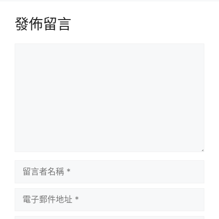
發佈留言
留
言
留
言
者
電
名
子
稱
郵