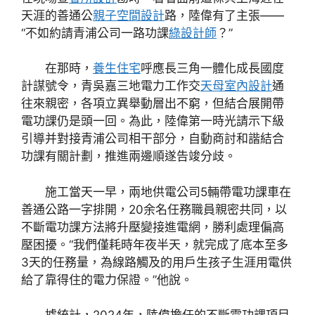
天涯的善通公
親子空間設計
路，陸偉有了主張——
“不如約請青浦公司一路功課
綠設計師
？”
在那時，
養生住宅
呼應長三角一體化成長國度
計謀號令，青吳嘉三地電力工作交
天母室內設計
通
往來親密，各項立異舉動層出不窮，但結合展開帶
電功課仍是頭一回。為此，陸偉第一時光請示下級
引導并對接青浦公司相干部分，自動商討和諧結合
功課有關計劃，推進兩邊順遂告竣分歧。
施工當天一早，兩地供電公司5輛帶電功課車在
善通公路一字排開，20余名任務職員親密共同，以
不斷電功課方法將升壓變接進電網，勝利處理偏高
壓困擾。“我們僅耗時年夜半天，就完成了底本至多
3天的任務量，為線路觸及的用戶生孩子生涯用電供
給了靠得住的電力保證。”他說。