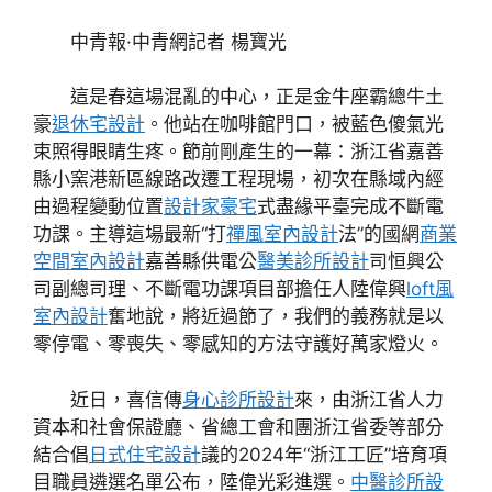
中青報·中青網記者 楊寶光
這是春這場混亂的中心，正是金牛座霸總牛土
豪
退休宅設計
。他站在咖啡館門口，被藍色傻氣光
束照得眼睛生疼。節前剛產生的一幕：浙江省嘉善
縣小窯港新區線路改遷工程現場，初次在縣域內經
由過程變動位置
設計家豪宅
式盡緣平臺完成不斷電
功課。主導這場最新“打
禪風室內設計
法”的國網
商業
空間室內設計
嘉善縣供電公
醫美診所設計
司恒興公
司副總司理、不斷電功課項目部擔任人陸偉興
loft風
室內設計
奮地說，將近過節了，我們的義務就是以
零停電、零喪失、零感知的方法守護好萬家燈火。
近日，喜信傳
身心診所設計
來，由浙江省人力
資本和社會保證廳、省總工會和團浙江省委等部分
結合倡
日式住宅設計
議的2024年“浙江工匠”培育項
目職員遴選名單公布，陸偉光彩進選。
中醫診所設