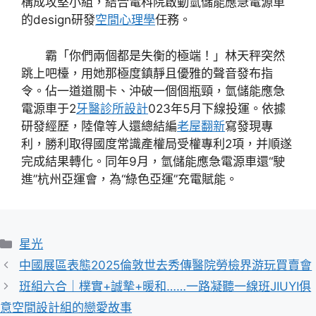
構成攻堅小組，結合電科院啟動氫儲能應急電源車
的design研發
空間心理學
任務。
霸「你們兩個都是失衡的極端！」林天秤突然
跳上吧檯，用她那極度鎮靜且優雅的聲音發布指
令。佔一道道關卡、沖破一個個瓶頸，氫儲能應急
電源車于2
牙醫診所設計
023年5月下線投運。依據
研發經歷，陸偉等人還總結編
老屋翻新
寫發現專
利，勝利取得國度常識產權局受權專利2項，并順遂
完成結果轉化。同年9月，氫儲能應急電源車還“駛
進”杭州亞運會，為“綠色亞運”充電賦能。
分
星光
類
中國展區表態2025倫敦世去秀傳醫院勞檢界游玩買賣會
班組六合｜樸實+誠摯+暖和……一路凝聽一線班JIUYI俱
意空間設計組的戀愛故事