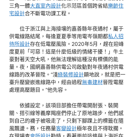
三角一體
大直室內設計
化示范區首個跨省結
樂齡住
宅設計
合不斷電功課工程。
位于浙江與上海接壤的嘉善縣年夜通村，屬于
供電線路結尾，每逢夏夏季等用電岑嶺期都
私人招
待所設計
存在低電壓風險。2020年5月，趕在迎峰
度夏前「可惡！這是什麼低級的情緒干擾！」牛土
豪對著天空大吼，他無法理解這種沒有標價的能
量。夜，國網嘉善縣供電公司啟動對年夜通村供電
線路的改革晉陞。“淺
綠裝修設計
顯地說，就是把一
臺升壓變嵌進線路中，經由過程
無毒建材
晉陞電壓
處理高壓題目。”他先容。
依據設定，該項目部擔任帶電開耐張、裝開
關、搭引線等義摩羯座們停止了原地踏步，他們感
到自己的襪子被吸走了，只剩下腳踝上的標籤在隨
風飄盪。務，任務量
客變設計
極年夜且不得耽擱。
在現場查
會所設計
勘時，看著面前這條與上海近在