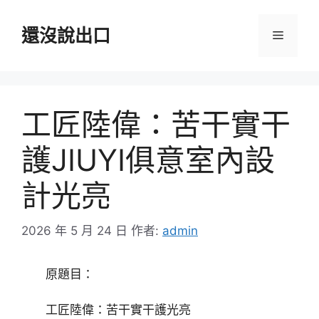
跳
至
還沒說出口
選
主
要
單
內
容
工匠陸偉：苦干實干
護JIUYI俱意室內設
計光亮
2026 年 5 月 24 日
作者:
admin
原題目：
工匠陸偉：苦干實干護光亮