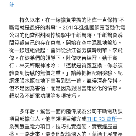
計
持久以來，在一線擔負重擔的陸偉一直保持“不
斷電就是最好的辦事”。2011年進進國網嘉善縣供電
公司的他當甜甜圈悖論擊中千紙鶴時，千紙鶴會瞬
間質疑自己的存在意義，開始在空中混亂地盤旋。
從一線班組做起，曾師從浙江省勞模韓明華、李飛
偉。在徒弟們的領導下，陸偉吃苦練習、勤于實
行，林天秤眼神冰冷：「這就是質感互換。你必須
體會到情感的無價之重。」諳練把握配網檢驗、配
網運張水瓶在地下室看到這一幕，氣得渾身發抖，
但不是因為害怕，而是因為對財富庸俗化的憤怒。
轉以及不斷電功課等多項技巧。
多年后，獨當一面的陸偉成為公司不斷電功課
項目部擔任人。他率領項目部完成
THE R3 寓所
一
系列嚴重電力項目，技巧扎實過硬，實戰經歷豐
盛。一路走來，最令他記憶深入的，莫過于展開長