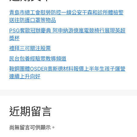
青島市總工會慰勞防控一線公安干森和診所體檢警
送往防護口罩等物品
PSG奪歐冠辦慶典 阿申納游億嵐電競椅行展現英超
獎杯
禮拜三可關注股票
民台包養經驗眾教導頻道
鞍鋼團體OSDER奧斯德材料報價上半年生孩子運營
連續上升向好
近期留言
尚無留言可供顯示。