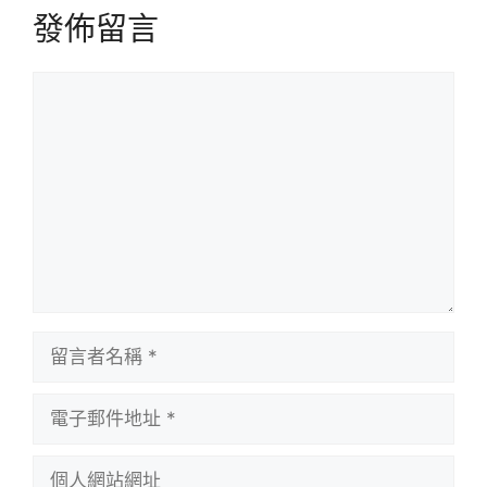
發佈留言
留
言
留
言
者
電
名
子
稱
郵
個