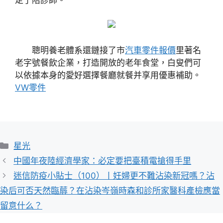
聰明養老體系還鏈接了市
汽車零件報價
里著名
老字號餐飲企業，打造開放的老年食堂，白叟們可
以依據本身的愛好選擇餐廳就餐并享用優惠補助。
VW零件
分
星光
類
中國年夜陸經濟學家：必定要把臺積電搶得手里
迷信防疫小貼士（100）丨妊婦更不難沾染新冠嗎？沾
染后可否天然臨蓐？在沾染岑嶺時森和診所家醫科產檢應當
留意什么？