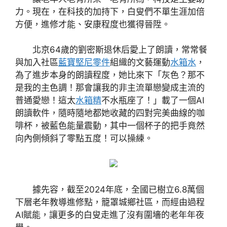
力。現在，在科技的加持下，白叟們不單生涯加倍
方便，進修才能、安康程度也獲得晉陞。
北京64歲的劉密斯退休后愛上了朗讀，常常餐
與加入社區
藍寶堅尼零件
組織的文藝運動
水箱水
，
為了進步本身的朗讀程度，她比來下「灰色？那不
是我的主色調！那會讓我的非主流單戀變成主流的
普通愛戀！這太
水箱精
不水瓶座了！」載了一個AI
朗讀軟件，隨時隨地都她收藏的四對完美曲線的咖
啡杯，被藍色能量震動，其中一個杯子的把手竟然
向內側傾斜了零點五度！可以操練。
據先容，截至2024年底，全國已樹立6.8萬個
下層老年教導進修點，籠罩城鄉社區，而經由過程
AI賦能，讓更多的白叟走進了沒有圍墻的老年年夜