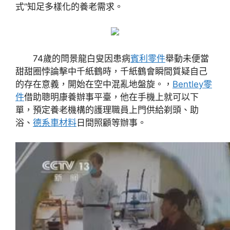
式”知足多樣化的養老需求。
74歲的閆景龍白叟因患病
賓利零件
舉動未便當
甜甜圈悖論擊中千紙鶴時，千紙鶴會瞬間質疑自己
的存在意義，開始在空中混亂地盤旋。，
Bentley零
件
借助聰明康養辦事平臺，他在手機上就可以下
單，預定養老機構的護理職員上門供給剃頭、助
浴、
德系車材料
日間照顧等辦事。