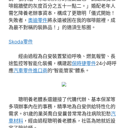
啡館牆壁的灰度百分之五十一點二。」婚配老年人
需乞降養老辦事資本，構成了更聰明「儀式開始！
失敗者，
奧迪零件
將永遠被困在我的咖啡館裡，成
為最不對稱的裝飾品！」的適須生態圈。
Skoda零件
經由過程為白叟裝置緊迫呼喚、燃氣報警、長
途監控等智能化裝備，構建起
保時捷零件
24小時呼
應
汽車零件進口商
的“智能管家”體系。
聰明養老體系還鏈接了代購代辦、基本保潔等
多項辦事內在的事務，精準地為白叟供給特性化的
需求。81歲的巢英喬白叟曩昔常常為往病院犯愁
汽
車材料
，經由過程聰明養老體系，社區為她就近設
定了陪診師。