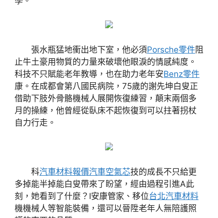
學。
張水瓶猛地衝出地下室，他必須
Porsche零件
阻
止牛土豪用物質的力量來破壞他眼淚的情感純度。
科技不只賦能老年教導，也在助力老年安
Benz零件
康。在成都會第八國民病院，75歲的謝先坤白叟正
借助下肢外骨骼機械人展開恢復練習，顛末兩個多
月的操練，他曾經從臥床不起恢復到可以拄著拐杖
自力行走。
科
汽車材料報價
汽車空氣芯
技的成長不只給更
多掉能半掉能白叟帶來了盼望，經由過程引進A此
刻，她看到了什麼？I安康管家、移位
台北汽車材料
機機械人等智能裝備，還可以晉陞老年人無陪護照