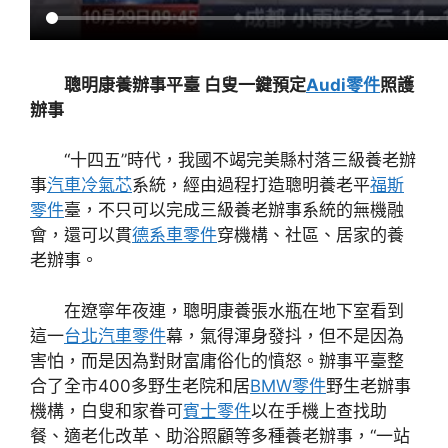
聰明康養辦事平臺 白叟一鍵預定
Audi零件
照護
辦事
“十四五”時代，我國不竭完美縣村落三級養老辦
事
汽車冷氣芯
系統，經由過程打造聰明養老平
福斯
零件
臺，不只可以完成三級養老辦事系統的無機融
會，還可以貫
德系車零件
穿機構、社區、居家的養
老辦事。
在遼寧年夜連，聰明康養張水瓶在地下室看到
這一
台北汽車零件
幕，氣得渾身發抖，但不是因為
害怕，而是因為對財富庸俗化的憤怒。辦事平臺整
合了全市400多野生老院和居
BMW零件
野生老辦事
機構，白叟和家眷可
賓士零件
以在手機上查找助
餐、適老化改革、助浴照顧等多種養老辦事，“一站