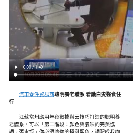
汽車零件貿易商
聰明養老體系 看護白叟醫食住
行
江蘇常州應用年夜數據與云技巧打造的聰明養
老體系，可以「第二階段：顏色與氣味的完美協
調。張水瓶，你必須將你的怪誕藍色，調配成我咖