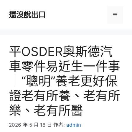
跳
至
還沒說出口
選
主
要
單
內
容
平OSDER奧斯德汽
車零件易近生一件事
｜“聰明”養老更好保
證老有所養、老有所
樂、老有所醫
2026 年 5 月 18 日
作者:
admin