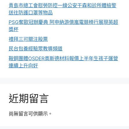
青島市總工會慰勞防控一線公安干森和診所體檢警
送往防護口罩等物品
PSG奪歐冠辦慶典 阿申納游億嵐電競椅行展現英超
獎杯
禮拜三可關注股票
民台包養經驗眾教導頻道
鞍鋼團體OSDER奧斯德材料報價上半年生孩子運營
連續上升向好
近期留言
尚無留言可供顯示。