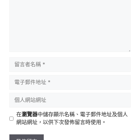
留
言
者
電
名
子
稱
郵
個
件
人
地
網
在
瀏覽器
中儲存顯示名稱、電子郵件地址及個人
址
站
網站網址，以供下次發佈留言時使用。
網
址