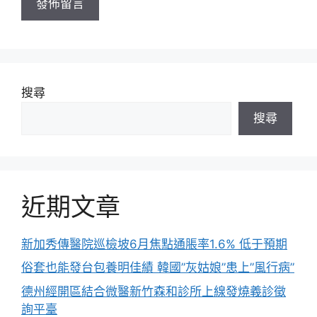
搜尋
搜尋
近期文章
新加秀傳醫院巡檢坡6月焦點通脹率1.6% 低于預期
俗套也能發台包養明佳績 韓國”灰姑娘”患上”風行病”
德州經開區結合微醫新竹森和診所上線發燒義診徵
詢平臺