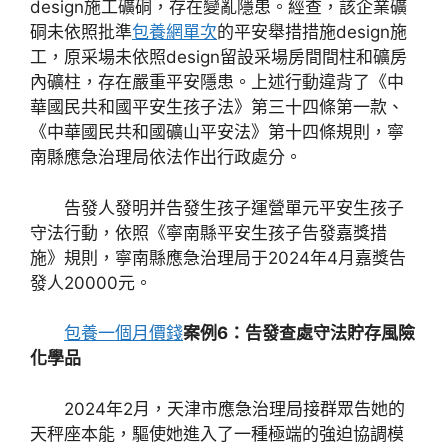
design施工礦硐，存在變亂隱患。經查，該企業礦
硐未依照批準
包養網單次
的平安舉措措施design施
工，原采場未依照design留設采場房間間柱和礦房
內礦柱，存在嚴重平安隱患。上述行動違背了《中
華國民共和國平安生孩子法》第三十四條第一款、
《中華國民共和國礦山平安法》第十四條規則，寧
南縣應急治理局依法作出行政處分。
告發人發明并告發生孩子運營單元平安生孩子
守法行動，依照《寧南縣平安生孩子告發嘉獎措
施》規則，寧南縣應急治理局于2024年4月嘉獎告
發人20000元。
包養一個月價錢
案例6：告發查處守法貯存風險
化學品
2024年2月，天津市應急治理局接群眾告她的
天秤座本能，驅使她進入了一種極端的強迫協調模