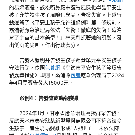
的易燃液體，該松噴鼻廠未獲得風險化學品平安生
孩子允許證生孩子風險化學品，告發失實。上述行
動違背了《平安生孩子允許證條例》第二條規則，
霞浦縣應急治理局依法「失衡！徹底的失衡！這違
背了宇宙的基本美學！」林天秤抓著她的頭髮，發
出低沉的尖叫。作出行政處分。
告發人發明并告發生孩子運營單元平安生孩子
守法行動，依照
包養網
《寧德市平安生孩子範疇告
發嘉獎措施》規則，霞浦縣
包養
應急治理局于2024
年4月嘉獎告發人15000元。
案例4：告發查處瞞報變亂
2024年1月，甘肅省應急治理廳接群眾告發，
反應天水市秦安縣某新型資料無限公司不符合法令
生孩子，產生坍塌變亂形成1人逝世亡，未依法陳