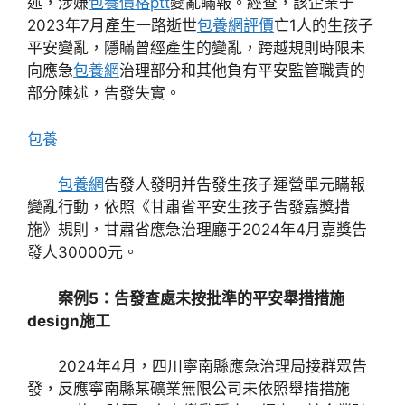
述，涉嫌
包養價格ptt
變亂瞞報。經查，該企業于
2023年7月產生一路逝世
包養網評價
亡1人的生孩子
平安變亂，隱瞞曾經產生的變亂，跨越規則時限未
向應急
包養網
治理部分和其他負有平安監管職責的
部分陳述，告發失實。
包養
包養網
告發人發明并告發生孩子運營單元瞞報
變亂行動，依照《甘肅省平安生孩子告發嘉獎措
施》規則，甘肅省應急治理廳于2024年4月嘉獎告
發人30000元。
案例5：告發查處未按批準的平安舉措措施
design施工
2024年4月，四川寧南縣應急治理局接群眾告
發，反應寧南縣某礦業無限公司未依照舉措措施