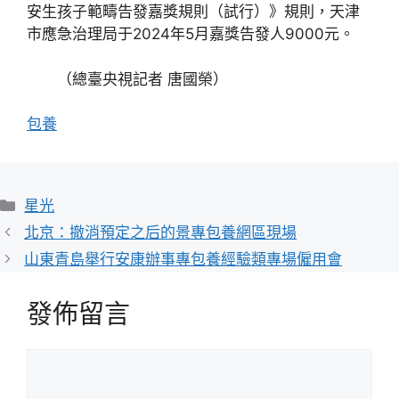
安生孩子範疇告發嘉獎規則（試行）》規則，天津
市應急治理局于2024年5月嘉獎告發人9000元。
（總臺央視記者 唐國榮）
包養
分
星光
類
北京：撤消預定之后的景專包養網區現場
山東青島舉行安康辦事專包養經驗類專場僱用會
發佈留言
留
言