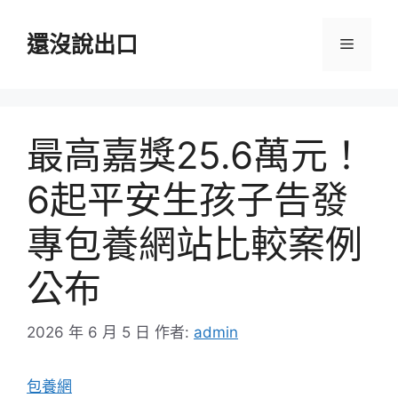
跳
至
還沒說出口
選
主
要
單
內
容
最高嘉獎25.6萬元！
6起平安生孩子告發
專包養網站比較案例
公布
2026 年 6 月 5 日
作者:
admin
包養網