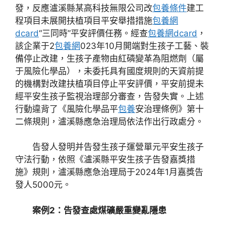
發，反應瀘溪縣某高科技無限公司改
包養條件
建工
程項目未展開扶植項目平安舉措措施
包養網
dcard
“三同時”平安評價任務。經查
包養網dcard
，
該企業于2
包養網
023年10月開端對生孩子工藝、裝
備停止改建，生孩子產物由紅磷變革為阻燃劑（屬
于風險化學品），未委托具有國度規則的天資前提
的機構對改建扶植項目停止平安評價，平安前提未
經平安生孩子監視治理部分審查，告發失實。上述
行動違背了《風險化學品平
包養
安治理條例》第十
二條規則，瀘溪縣應急治理局依法作出行政處分。
告發人發明并告發生孩子運營單元平安生孩子
守法行動，依照《瀘溪縣平安生孩子告發嘉獎措
施》規則，瀘溪縣應急治理局于2024年1月嘉獎告
發人5000元。
案例2：告發查處煤礦嚴重變亂隱患