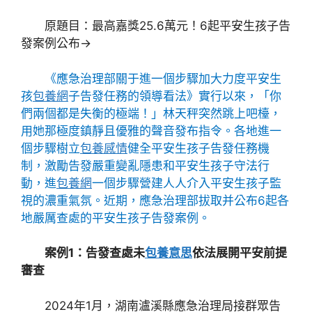
原題目：最高嘉獎25.6萬元！6起平安生孩子告
發案例公布→
《應急治理部關于進一個步驟加大力度平安生
孩
包養網
子告發任務的領導看法》實行以來，「你
們兩個都是失衡的極端！」林天秤突然跳上吧檯，
用她那極度鎮靜且優雅的聲音發布指令。各地進一
個步驟樹立
包養感情
健全平安生孩子告發任務機
制，激勵告發嚴重變亂隱患和平安生孩子守法行
動，進
包養網
一個步驟營建人人介入平安生孩子監
視的濃重氣氛。近期，應急治理部拔取并公布6起各
地嚴厲查處的平安生孩子告發案例。
案例1：告發查處未
包養意思
依法展開平安前提
審查
2024年1月，湖南瀘溪縣應急治理局接群眾告