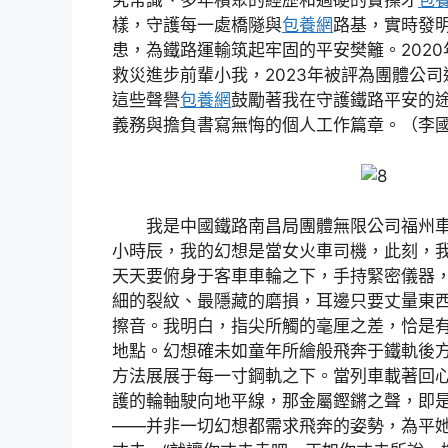
究常識、多年積聚的經歷和過硬的實操才
包
樣，守護每一處橋隧與
包養網
路基，實時發
患，為鐵路運輸筑起牢固的平安樊籬。202
救災進步前輩小我，2023年被評為團體公
這些聲譽
包養網
鼓勵著我在守護鐵路平安的
義務與擔負書寫無悔的個人工作篇章。（李
我是中國鐵路南昌局團體無限公司福州
小時辰，我的幻想是當女火車司機，此刻，
天天要俯身于客車車輪之下，手持緊密儀器
細的裂紋、最隱藏的磨損，耳邊只要丈量東
擦音。我明白，指尖所觸的毫厘之差，恰是
地點。幻想確未如童年所繪般飛奔于鐵軌後
方法展展于每一寸鋼軌之下。當列車載著回
護的輪軸駛向地平線，那金屬鏗鏘之聲，即
——并非一切幻想都需求飛奔的姿勢，為平