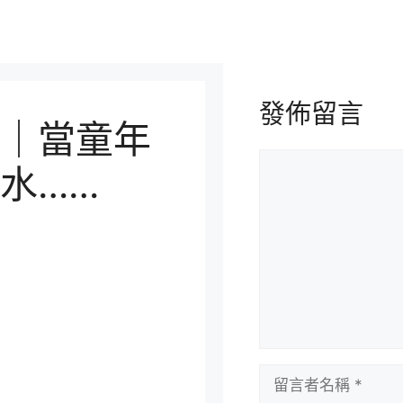
發佈留言
｜當童年
留
水……
言
留
言