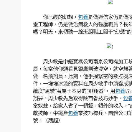
你已經的幻想，
包養
是做迷信家仍是做
靈工程師，仍是做治病救人的醫護職員？長
嗎？明天，來傾聽一線班組職工關于“幻想”
周少敏是中鐵寶橋公司南京公司機加工
辰，每當他仰頭看見銀鷹劃破漫空，就空想
做一名飛翔員。此刻，他手握緊密的數控機
件，一塊塊冰涼的資料在周少敏手中演變成
維度“駕駛”著屬于本身的“飛翔器”，用
包養
匠
翔夢。周少敏先后取得陜西省技巧妙手、
包
當奴隸，給家人省了一頓飯。額外的收入。”
獻技師、中鐵產
包養
業技巧標兵、團體公司
號。（魏超）