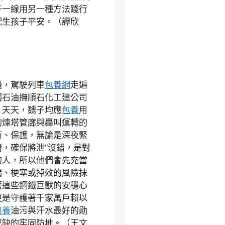
子一線用另一種方法踐行
配生孩子平安。（譚欣
機，駕駛列車
包養網
走遍
國石油撫順石化工建公司
。天天，魏子均應
包養
用
的煉塔管廊與轟叫運轉的
斷、保護，無論是深夜緊
，確保將泄“沒錯，是對
的人，所以他們會先充當
漏、梗塞或掉效的風險抹
護這些鋼鐵巨獸的安穩心
更是守護著千家萬戶賴以
包養
油污與汗水最好的勛
或缺的牢固防地。（王文