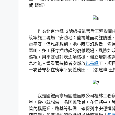
賀 趙鈺）
作為北京地鐵13號線擴能晉陞工程機電
筑牢施工現場平安防地：監視地面功課防護
電平安，但誰能想到，她小時辰幻想做一名
轟叫、多工種穿插功課的復雜現場，風險如
巡視，用平安檢討表逐項核檢、樹立培訓檔
急才能。當看著扶植者安然放
包養網
工、項
一次苦守都在筑牢平安義務田。（張建峰 王
我是國鐵南寧局團體無限公司桂林工務
星，從小就想當一名國民教員。在任務中，
管內橋隧涵、路基等裝備，確保列車安穩運