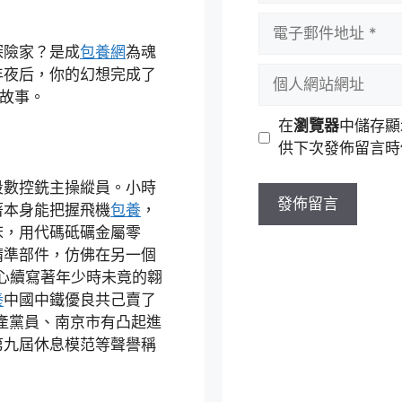
者
電
名
子
探險家？是成
包養網
為魂
稱
郵
個
年夜后，你的幻想完成了
件
人
的故事。
地
網
在
瀏覽器
中儲存顯
址
站
供下次發佈留言時
網
址
段數控銑主操縱員。小時
著本身能把握飛機
包養
，
床，用代碼砥礪金屬零
精準部件，仿佛在另一個
心續寫著年少時未竟的翱
養
中國中鐵優良共己賣了
產黨員、南京市有凸起進
第九屆休息模范等聲譽稱