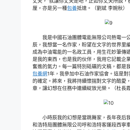
丈夫，“就讓你丈夫走吧，正如你丈夫所說，
厘，亦是另一種
包養
抵達。（劉斌 李婉秋）
我是中國石油團體電能無限公司熱電一
辰，我想當一名作家，盼望在文字的世界里
成為中油電能的一名政工員，用生花妙筆傳
是我的東西，也是我的伙伴，我用它記載企
奮進的氣力。每一篇特別砥礪的文稿，都是我
包養網
1年，我參加中石油作家協會。這是對
的確定。將來，我將持續懷揣對文字的酷愛
章，讓幻想在任務中連續綻放光榮。（杜長
小時辰我的幻想是當跳舞家，長年夜后
和浩特局團體無限公司呼和浩特客運段西寧