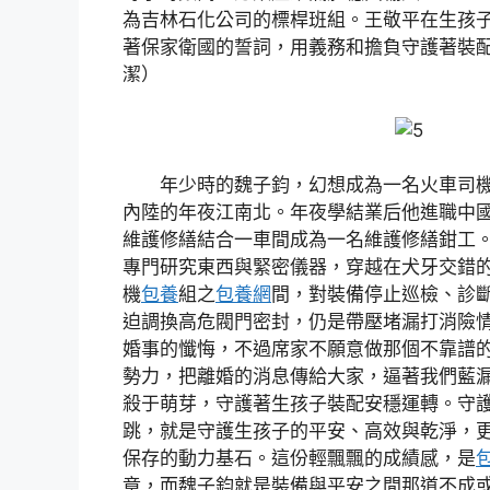
為吉林石化公司的標桿班組。王敬平在生孩
著保家衛國的誓詞，用義務和擔負守護著裝
潔）
年少時的魏子鈞，幻想成為一名火車司
內陸的年夜江南北。年夜學結業后他進職中
維護修繕結合一車間成為一名維護修繕鉗工
專門研究東西與緊密儀器，穿越在犬牙交錯
機
包養
組之
包養網
間，對裝備停止巡檢、診
迫調換高危閥門密封，仍是帶壓堵漏打消險情
婚事的懺悔，不過席家不願意做那個不靠譜
勢力，把離婚的消息傳給大家，逼著我們藍
殺于萌芽，守護著生孩子裝配安穩運轉。守
跳，就是守護生孩子的平安、高效與乾淨，
保存的動力基石。這份輕飄飄的成績感，是
章，而魏子鈞就是裝備與平安之間那道不成