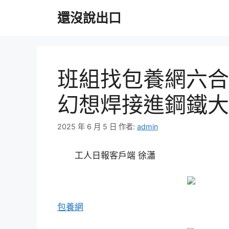
跳
還沒說出口
至
主
要
內
容
班組找包養網六合
幻想焊接進鋼鐵大
2025 年 6 月 5 日
作者:
admin
工人日報客戶端 徐瀟
包養網