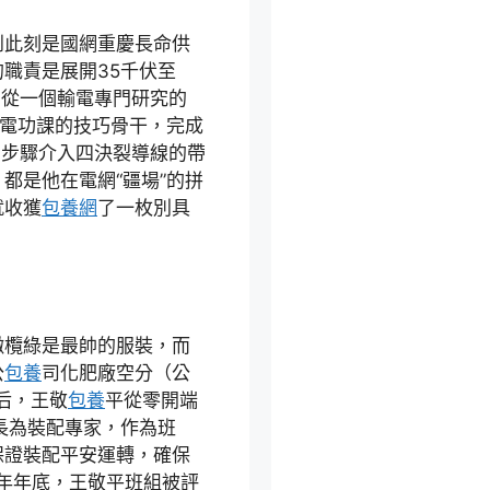
到此刻是國網重慶長命供
職責是展開35千伏至
步從一個輸電專門研究的
電功課的技巧骨干，完成
個步驟介入四決裂導線的帶
都是他在電網“疆場”的拼
就收獲
包養網
了一枚別具
橄欖綠是最帥的服裝，而
公
包養
司化肥廠空分（公
后，王敬
包養
平從零開端
長為裝配專家，作為班
保證裝配平安運轉，確保
4年年底，王敬平班組被評