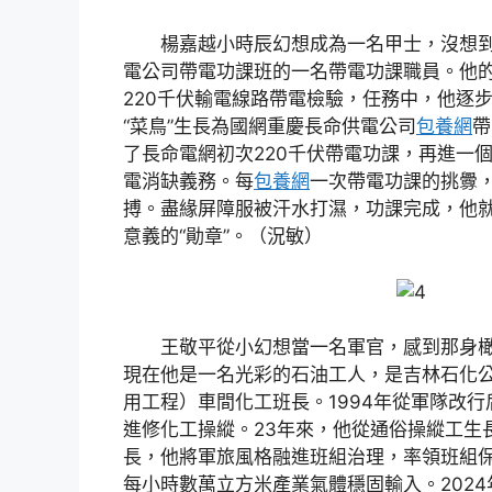
楊嘉越小時辰幻想成為一名甲士，沒想
電公司帶電功課班的一名帶電功課職員。他的
220千伏輸電線路帶電檢驗，任務中，他逐
“菜鳥”生長為國網重慶長命供電公司
包養網
帶
了長命電網初次220千伏帶電功課，再進一
電消缺義務。每
包養網
一次帶電功課的挑釁，
搏。盡緣屏障服被汗水打濕，功課完成，他
意義的“勛章”。（況敏）
王敬平從小幻想當一名軍官，感到那身
現在他是一名光彩的石油工人，是吉林石化
用工程）車間化工班長。1994年從軍隊改行
進修化工操縱。23年來，他從通俗操縱工生
長，他將軍旅風格融進班組治理，率領班組
每小時數萬立方米產業氣體穩固輸入。202