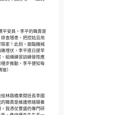
I標平安員，李平的職責是
、排查隱患、把控姑且用
冒險家！此刻，面臨機械
暗礁埋伏，李平逐日提早
案、組織練習訓練晉陞應
目穩步推動，李平便知每
婧璇）
段桂林路橋車間班長李國
我的職責是維護修繕頤養
轉。我憑仗豐盛的專門研