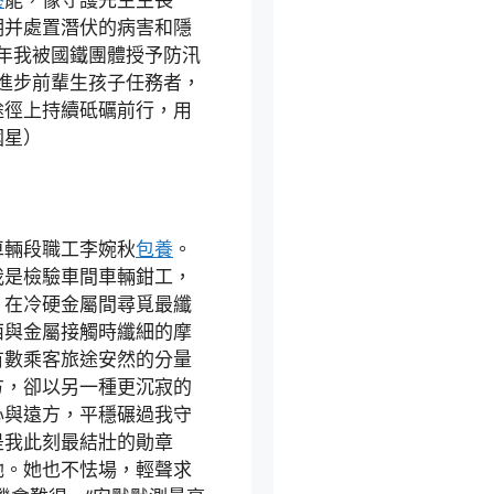
養
能，像守護先生生長一
明并處置潛伏的病害和隱
0年我被國鐵團體授予防汛
司進步前輩生孩子任務者，
途徑上持續砥礪前行，用
國星）
車輛段職工李婉秋
包養
。
我是檢驗車間車輛鉗工，
，在冷硬金屬間尋覓最纖
西與金屬接觸時纖細的摩
有數乘客旅途安然的分量
方，卻以另一種更沉寂的
心與遠方，平穩碾過我守
是我此刻最結壯的勛章
她。她也不怯場，輕聲求