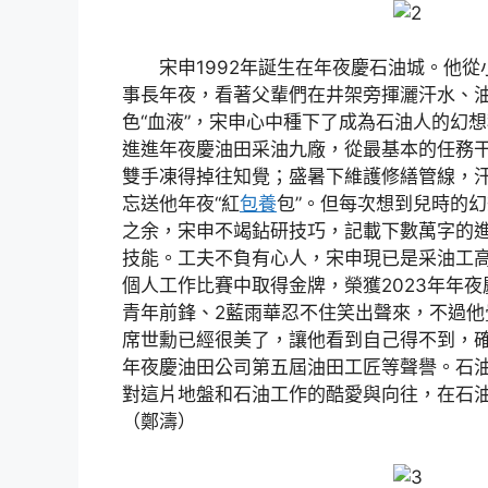
宋申1992年誕生在年夜慶石油城。他從
事長年夜，看著父輩們在井架旁揮灑汗水、
色“血液”，宋申心中種下了成為石油人的幻想
進進年夜慶油田采油九廠，從最基本的任務
雙手凍得掉往知覺；盛暑下維護修繕管線，
忘送他年夜“紅
包養
包”。但每次想到兒時的
之余，宋申不竭鉆研技巧，記載下數萬字的
技能。工夫不負有心人，宋申現已是采油工高
個人工作比賽中取得金牌，榮獲2023年年
青年前鋒、2藍雨華忍不住笑出聲來，不過他
席世勳已經很美了，讓他看到自己得不到，確
年夜慶油田公司第五屆油田工匠等聲譽。石
對這片地盤和石油工作的酷愛與向往，在石
（鄭濤）