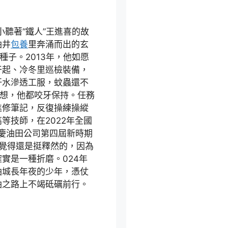
小聽著“鐵人”王進喜的故
油井
包養
里奔涌而出的玄
種子。2013年，他如愿
干起、冷冬里巡檢裝備，
汗水滲透工服，蚊蟲還不
幻想，他都咬牙保持。任務
進修筆記，反復操練操縱
等技師，在2022年全國
夜慶油田公司第四屆新時期
覺得還是挺釋然的，因為
實是一種折磨。024年
油城長年夜的少年，憑仗
油之路上不竭砥礪前行。