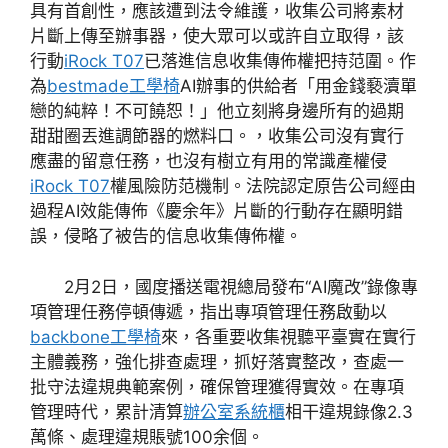
具有首創性，應該遭到法令維護，收集公司將素材
片斷上傳至辦事器，使大眾可以或許自立取得，該
行動
iRock T07
已落進信息收集傳佈權把持范圍。作
為
bestmade工學椅
AI辦事的供給者「用金錢褻瀆單
戀的純粹！不可饒恕！」他立刻將身邊所有的過期
甜甜圈丟進調節器的燃料口。，收集公司沒有實行
應盡的留意任務，也沒有樹立有用的常識產權侵
iRock T07
權風險防范機制。法院認定原告公司經由
過程AI效能傳佈《慶余年》片斷的行動存在顯明錯
誤，侵略了被告的信息收集傳佈權。
2月2日，國度播送電視總局發布“AI魔改”錄像專
項管理任務停頓傳遞，指出專項管理任務啟動以
backbone工學椅
來，各重要收集視聽平臺實在實行
主體義務，強化排查處理，抓好落實整改，查處一
批守法違規典範案例，確保管理獲得實效。在專項
管理時代，累計清算
辦公室系統櫃
相干違規錄像2.3
萬條、處理違規賬號100余個。