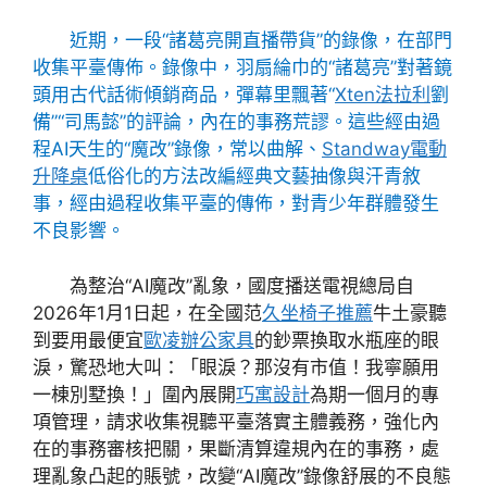
近期，一段“諸葛亮開直播帶貨”的錄像，在部門
收集平臺傳佈。錄像中，羽扇綸巾的“諸葛亮”對著鏡
頭用古代話術傾銷商品，彈幕里飄著“
Xten法拉利
劉
備”“司馬懿”的評論，內在的事務荒謬。這些經由過
程AI天生的“魔改”錄像，常以曲解、
Standway電動
升降桌
低俗化的方法改編經典文藝抽像與汗青敘
事，經由過程收集平臺的傳佈，對青少年群體發生
不良影響。
為整治“AI魔改”亂象，國度播送電視總局自
2026年1月1日起，在全國范
久坐椅子推薦
牛土豪聽
到要用最便宜
歐凌辦公家具
的鈔票換取水瓶座的眼
淚，驚恐地大叫：「眼淚？那沒有市值！我寧願用
一棟別墅換！」圍內展開
巧寓設計
為期一個月的專
項管理，請求收集視聽平臺落實主體義務，強化內
在的事務審核把關，果斷清算違規內在的事務，處
理亂象凸起的賬號，改變“AI魔改”錄像舒展的不良態