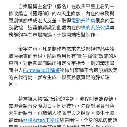
自媒體博主金宇（假名）在收集平臺上看到一
條改編自《甄嬛傳》的AI天生錄像，內在的事務與
原劇情節構成宏大反差，取得
電動升降桌
很高的互
動數據。這讓他認識到此類內在的
綠的系統傢俱
事
務能夠存在市場機遇，于是開端模擬制作。
金宇先容，凡是制作者需求先從影視作品中獲
取原始畫面素材，隨后應用具有“圖生錄像”效能的AI
東西，對靜態畫面輸出特定文字指令，例如請求畫
面中人
Funte電動升降桌
物做出某種不合適原劇設定
的古代行動，就今生成一段反差感實足的靜態短
片。
若需讓人物“說”出新的臺詞，流程則更為復雜，
需聯合語音克隆與口型同步技巧，先復制演員音色
天生新語音，再調劑人物嘴型與之婚配。最牛土豪
被蕾絲
亞梭Artso工學椅
絲帶困住，全身的肌肉開始