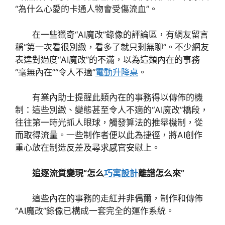
“為什么心愛的卡通人物會受傷流血”。
在一些獵奇“AI魔改”錄像的評論區，有網友留言
稱“第一次看很別緻，看多了就只剩無聊”。不少網友
表達對過度“AI魔改”的不滿，以為這類內在的事務
“毫無內在”“令人不適”
電動升降桌
。
有業內助士提醒此類內在的事務得以傳佈的機
制：這些別緻、變態甚至令人不適的“AI魔改”橋段，
往往第一時光抓人眼球，觸發算法的推舉機制，從
而取得流量。一些制作者便以此為捷徑，將AI創作
重心放在制造反差及尋求感官安慰上。
追逐流質變現“怎么
巧寓設計
離譜怎么來”
這些內在的事務的走紅并非偶爾，制作和傳佈
“AI魔改”錄像已構成一套完全的運作系統。