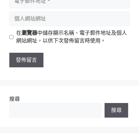
名
子
稱
郵
個
件
人
地
網
在
瀏覽器
中儲存顯示名稱、電子郵件地址及個人
址
站
網站網址，以供下次發佈留言時使用。
網
址
搜尋
搜尋