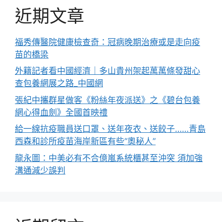
近期文章
福秀傳醫院健康檢查奇：冠病晚期治療或是走向疫
苗的橋梁
外籍記者看中國經濟｜多山貴州架起萬萬條發甜心
查包養網展之路_中國網
張紀中攜群星做客《粉絲年夜派送》之《碧台包養
網心得血劍》全國首映禮
給一線抗疫職員送口罩、送年夜衣、送餃子……青島
西森和診所疫苗海岸新區有些“奧秘人”
龍永圖：中美必有不合億嵐系統櫃甚至沖突 須加強
溝通減少誤判