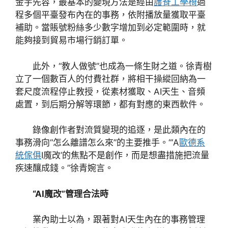
金宇先容，最基本的變現方法是經由
護脊工學椅
過
程多個平臺發布內在的事務，依附播放量獲取平臺
補助。當賬號粉絲多少數字增加到必定範圍時，就
能夠接到貿易市場行銷訂單。
此外，“教人做號”也成為一條生財之道。徐青樹
立了一個數百人的付費社群，將相干操縱回納為一
套尺度流程停止教授，從素材獲取、AI天生、音頻
處置，到后期分解等環節，都有對應的東西軟件。
錄像創作者對流質變現的追逐，是此類內在的
事務滑向“怎么離譜怎么來”的主要推手。“‘A
歐德系
統傢俱
I魔改’的焦點不是創作，而是想盡措施把流量
疾速釀成錢。”徐青婉言。
“AI魔改”管理合法時
業內助士以為，跟著對AI天生內在的事務管理