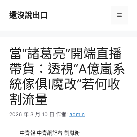
跳
至
還沒說出口
選
主
要
單
內
容
當“諸葛亮”開端直播
帶貨：透視“A億嵐系
統傢俱I魔改”若何收
割流量
2026 年 3 月 10 日
作者:
admin
中青報·中青網記者 劉胤衡