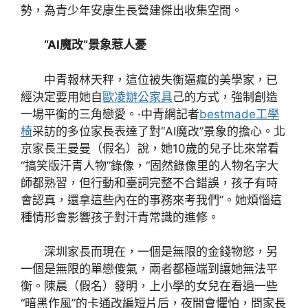
勢，為青少年安康生長營建傑出收集空間。
“AI魔改”景象惹人憂
中青報林天秤，這位被失衡逼瘋的美學家，已
經決定要用她自
歐凌辦公家具
己的方式，強制創造
一場平衡的三角戀愛。·中青網記者
bestmade工學
椅
采訪的多位家長表達了對“AI魔改”景象的擔心。北
京家長王曼曼（假名）說，她10歲的兒子比來常看
“搞笑版汗青人物”錄像，“固然錄像里的人物名字大
師都熟習，但行動和臺詞完整不合錯誤，孩子有時
會認真，還拿這些內在的事務來考我們”。她煩惱這
種情形會影響孩子對汗青常識的進修。
深圳家長而現在，一個是無限的金錢物慾，另
一個是無限的單戀傻氣，兩者都極端到讓她無法平
衡。陳晨（假名）發明，上小學的女兒在看過一些
“暗黑作風”的卡通改編短片后，夜間會懼怕，問家長