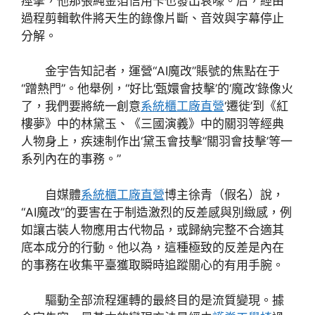
痙攣，他那張純金箔信用卡也發出哀嚎。后，經由
過程剪輯軟件將天生的錄像片斷、音效與字幕停止
分解。
金宇告知記者，運營“AI魔改”賬號的焦點在于
“蹭熱門”。他舉例，“好比‘甄嬛會技擊’的‘魔改’錄像火
了，我們要將統一創意
系統櫃工廠直營
‘遷徙’到《紅
樓夢》中的林黛玉、《三國演義》中的關羽等經典
人物身上，疾速制作出‘黛玉會技擊’‘關羽會技擊’等一
系列內在的事務。”
自媒體
系統櫃工廠直營
博主徐青（假名）說，
“AI魔改”的要害在于制造激烈的反差感與別緻感，例
如讓古裝人物應用古代物品，或歸納完整不合適其
底本成分的行動。他以為，這種極致的反差是內在
的事務在收集平臺獲取瞬時追蹤關心的有用手腕。
驅動全部流程運轉的最終目的是流質變現。據