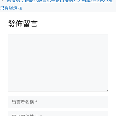
陳廣猛：伊朗危機警示中企出海到九宮格講座不克不及
只算經濟賬
發佈留言
留
言
留
言
者
電