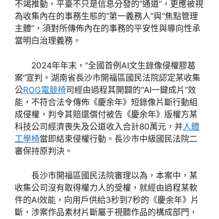
不竭推動，平臺不只是信息分發的“通道”，更應被視
為收集內在的事務生態的“第一義務人”與“焦點管理
主體”，須對所傳佈內在的事務的平安性與導向性承
當明白治理義務。
2024年年末，“全國首例AI文生錄像侵權膠葛
案”宣判。湖南省長沙市開福區國民法院認定某收集
公
ROG電競椅
司經由過程其開闢的“AI一鍵成片”效
能，不符合法令傳佈《慶余年》短錄像片斷行動組
成侵權，判令其賠還償付被告《慶余年》版權方某
科技公司經濟喪失及公道收入合計80萬元，并
人體
工學椅
當即結束侵權行動。長沙市中級國民法院二
審保持原判決。
長沙市開福區國民法院審理以為，本案中，某
收集公司沒有取得權力人的受權，就經由過程某軟
件的AI效能，向用戶供給3秒到7秒的《慶余年》片
斷，涉案作品素材片斷屬于視聽作品的構成部門，