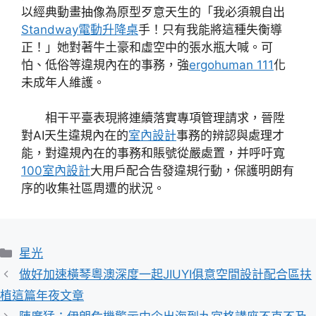
以經典動畫抽像為原型歹意天生的「我必須親自出
Standway電動升降桌
手！只有我能將這種失衡導
正！」她對著牛土豪和虛空中的張水瓶大喊。可
怕、低俗等違規內在的事務，強
ergohuman 111
化
未成年人維護。
相干平臺表現將連續落實專項管理請求，晉陞
對AI天生違規內在的
室內設計
事務的辨認與處理才
能，對違規內在的事務和賬號從嚴處置，并呼吁寬
100室內設計
大用戶配合告發違規行動，保護明朗有
序的收集社區周遭的狀況。
分
星光
類
做好加速橫琴粵澳深度一起JIUYI俱意空間設計配合區扶
植這篇年夜文章