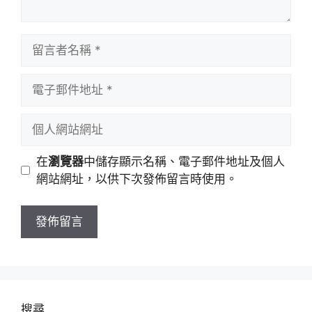
留
言
者
電
名
子
稱
郵
個
件
人
地
網
在
瀏覽器
中儲存顯示名稱、電子郵件地址及個人
址
站
網站網址，以供下次發佈留言時使用。
網
址
搜尋