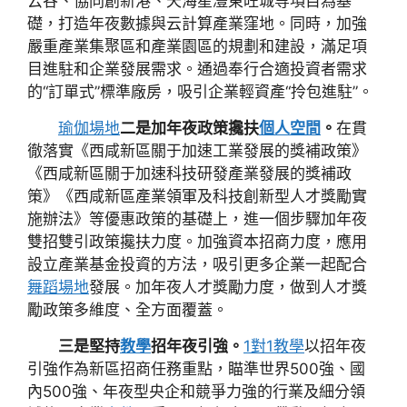
云谷、協同創新港、天海星灃東旺城等項目為基
礎，打造年夜數據與云計算產業窪地。同時，加強
嚴重產業集聚區和產業園區的規劃和建設，滿足項
目進駐和企業發展需求。通過奉行合適投資者需求
的“訂單式”標準廠房，吸引企業輕資產“拎包進駐”。
瑜伽場地
二是加年夜政策攙扶
個人空間
。
在貫
徹落實《西咸新區關于加速工業發展的獎補政策》
《西咸新區關于加速科技研發產業發展的獎補政
策》《西咸新區產業領軍及科技創新型人才獎勵實
施辦法》等優惠政策的基礎上，進一個步驟加年夜
雙招雙引政策攙扶力度。加強資本招商力度，應用
設立產業基金投資的方法，吸引更多企業一起配合
舞蹈場地
發展。加年夜人才獎勵力度，做到人才獎
勵政策多維度、全方面覆蓋。
三是堅持
教學
招年夜引強。
1對1教學
以招年夜
引強作為新區招商任務重點，瞄準世界500強、國
內500強、年夜型央企和競爭力強的行業及細分領