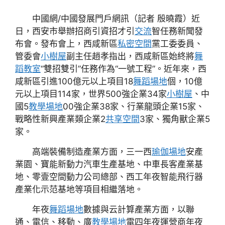
中國網/中國發展門戶網訊（記者 殷曉霞）近
日，西安市舉辦招商引資招才引
交流
智任務新聞發
布會。發布會上，西咸新區
私密空間
黨工委委員、
管委會
小樹屋
副主任趙孝指出，西咸新區始終將
舞
蹈教室
“雙招雙引”任務作為“一號工程”。近年來，西
咸新區引進100億元以上項目18
舞蹈場地
個，10億
元以上項目114家，世界500強企業34家
小樹屋
、中
國5
教學場地
00強企業38家、行業龍頭企業15家、
戰略性新興產業類企業2
共享空間
3家、獨角獸企業5
家。
高端裝備制造產業方面，三一西
瑜伽場地
安產
業園、寶能新動力汽車生產基地、中車長客產業基
地、零壹空間動力公司總部、西工年夜智能飛行器
產業化示范基地等項目相繼落地。
年夜
舞蹈場地
數據與云計算產業方面，以聯
通、電信、移動、廣
教學場地
電四年夜運營商年夜