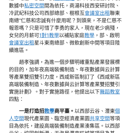
數據中
私密空間
間為依托，商湯科技西安研討院、
冷武紀科技公司西部總部、樹根互
會議室出租
聯東
南總“仁慈和忠誠有什麼用呢？到頭來，不是仁慈不
報恩嗎？只是可惜了李勇的家人，現在老少病殘，
女兒的月薪可
1對1教學
以補貼家庭
教學
，部、啟明
會議室出租
星斗東南總部、微軟創新中間等項目陸
續進區。
趙孝強調，為進一個步驟明確重點產業發展標
的目的，加年夜高端裝備制造、年夜數據與云計算
等產業雙招雙引力度，西咸新區制訂了《西咸新區
高端裝備制造、年夜數據與云計算等產業雙招雙引
實施計劃》。對于實施路徑，他提出以下
舞蹈教室
四點：
一是打造招
教學
商平臺。
以西部云谷、灃東
個
人空間
現代產業園、臨空經濟產業園
共享空間
等項
目為依托，建設高端裝備制造產業湊集區。以西部