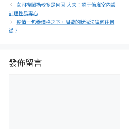
類
女司機闖禍較多是何因 大夫：過于億嵐室內設
計理性易專心
疫情一包養價格之下，周遭的狀況法律何往何
從？
發佈留言
留
言