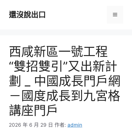
跳
至
還沒說出口
選
主
要
單
內
容
西咸新區一號工程
“雙招雙引”又出新計
劃 _ 中國成長門戶網
－國度成長到九宮格
講座門戶
2026 年 6 月 29 日
作者:
admin