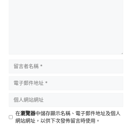
留
言
者
電
名
子
稱
郵
個
件
人
地
網
在
瀏覽器
中儲存顯示名稱、電子郵件地址及個人
址
站
網站網址，以供下次發佈留言時使用。
網