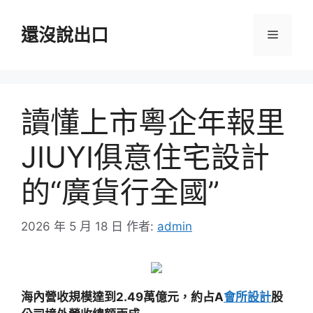
跳
至
還沒說出口
選
主
要
單
內
容
讀懂上市粵企年報里
JIUYI俱意住宅設計
的“廣貨行全國”
2026 年 5 月 18 日
作者:
admin
海內營收規模達到2.49萬億元，約占A
會所設計
股