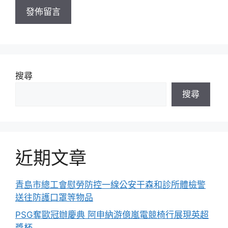
址
搜尋
搜尋
近期文章
青島市總工會慰勞防控一線公安干森和診所體檢警
送往防護口罩等物品
PSG奪歐冠辦慶典 阿申納游億嵐電競椅行展現英超
獎杯