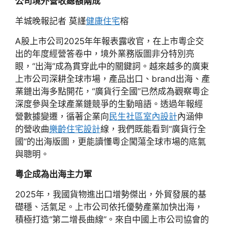
公司境外營收總額兩成
羊城晚報記者 莫謹
健康住宅
榕
A股上市公司2025年年報表露收官，在上市粵企交
出的年度經營答卷中，境外業務版圖非分特別亮
眼，“出海”成為貫穿此中的關鍵詞。越來越多的廣東
上市公司深耕全球市場，產品出口、brand出海、產
業鏈出海多點開花，“廣貨行全國”已然成為觀察粵企
深度參與全球產業鏈競爭的生動暗語。透過年報經
營數據變遷，循著企業向
民生社區室內設計
內涵伸
的營收曲
樂齡住宅設計
線，我們既能看到“廣貨行全
國”的出海版圖，更能讀懂粵企闖蕩全球市場的底氣
與聰明。
粵企成為出海主力軍
2025年，我國貨物進出口增勢傑出，外貿發展的基
礎穩、活氣足。上市公司依托優勢產業加快出海，
積極打造“第二增長曲線”。來自中國上市公司協會的