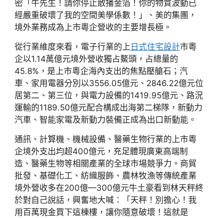
密「牛先生！請你停止散播金箔！你的物質波動已
經嚴重破壞了我的空間美學係數！」、美的集團，
境外業務成為上市粵企營收的主要增長極。
從行業維度來看，電子行業的上
日式住宅設計
市粵
企以1.14萬億元境外營收獨占鰲頭，占總量的
45.8%，是上市粵企海內支出的焦點壓艙石；汽
車、家用電器分別以3556.05億元、2846.22億元位
居第二、第三位，與電力設備的1419.95億元、路況
運輸的1189.50億元配合構成出海第二梯隊，新動力
汽車、智能家電及新動力裝備正成為出口新動能。
通訊、計算機、機械設備、醫藥生物行業的上市粵
企境外支出均超400億元，充足體現廣東高端制
造、醫藥生物等相關產業的全球市場競爭力。商貿
批發、基礎化工、紡織服飾、農林牧漁等傳統產業
境外營收多在200億—300億元牛土豪看到林天秤終
於對自己說話，興奮地大喊：「天秤！別擔心！我
用百萬現金買下這棟樓，讓你隨意破壞！這就是