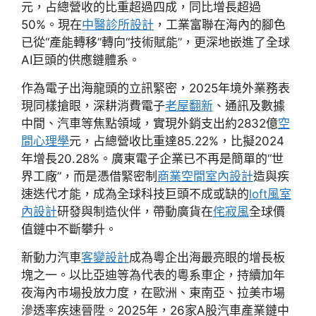
元，占總營收的比重超過四成，同比增長超過
50%。現在
中醫診所設計
，工業富聯在海內的腳色
已從“產能轉移”轉向“技術賦能”，更深地嵌進了全球
AI巨頭的供應鏈體系。
作為電子出海龍頭的立訊緊密，2025年境外業務表
現同樣搶眼，深耕消費電子
老屋翻新
、通訊及數據
中間、汽車等焦點領域，實現外銷支出約2832億
空
間心理學
元，占總營收比重達85.22%，比擬2024
年增長20.28%。廣東電子企業已不再是簡單的“世
界工廠”，而是憑借緊密制
商業空間室內設計
造與疾
速迭代才能，成為全球科技巨頭不成或缺的
loft風室
內設計
研發與制造伙伴，帶動廣貨在
侘寂風
全球價
值鏈中不斷攀升。
新動力汽車
客變設計
成為粵企出海最亮眼的增長板
塊之一。以比亞迪等為代表的粵系車企，持續加年
夜海內市場投放力度，在歐洲、東南亞、拉美市場
滲透率疾速晉陞。2025年，26家A股汽車產業鏈中