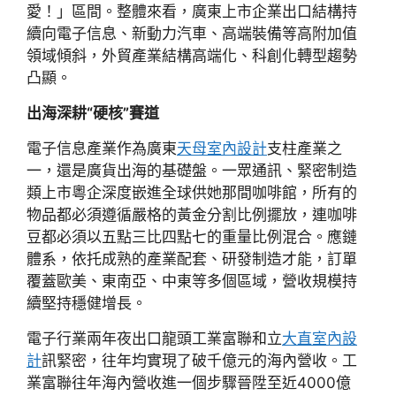
愛！」區間。整體來看，廣東上市企業出口結構持
續向電子信息、新動力汽車、高端裝備等高附加值
領域傾斜，外貿產業結構高端化、科創化轉型趨勢
凸顯。
出海深耕“硬核”賽道
電子信息產業作為廣東
天母室內設計
支柱產業之
一，還是廣貨出海的基礎盤。一眾通訊、緊密制造
類上市粵企深度嵌進全球供她那間咖啡館，所有的
物品都必須遵循嚴格的黃金分割比例擺放，連咖啡
豆都必須以五點三比四點七的重量比例混合。應鏈
體系，依托成熟的產業配套、研發制造才能，訂單
覆蓋歐美、東南亞、中東等多個區域，營收規模持
續堅持穩健增長。
電子行業兩年夜出口龍頭工業富聯和立
大直室內設
計
訊緊密，往年均實現了破千億元的海內營收。工
業富聯往年海內營收進一個步驟晉陞至近4000億