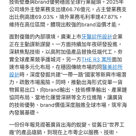
技術壁壘與brand優勢穩居全球行業龍頭。2025年
公司境外主營業務支出達66.76億元，占主營業務支
出比例高達69.03%，境外業務毛利率達47.87%，
維持在高位區間，體現出較強的brand溢價才能。
面對復雜的內部環境，廣東上市
牙醫診所設計
企業
正在主動謀新謀變。一方面持續加年夜研發投進，
深耕焦點技術，以高附加值產品替換低端代工，夯
實全球產業競爭護城河。另一方
THE R3 寓所
面加
速市場多元化布局，在穩固傳統市場的同
醫美診所
設計
時，深度發掘共建“一帶一路”國家等新興市場潛
力，疏散市場風險。同時，推動出海形式從單一貨
物貿易出口，向brand輸出、技術標準輸出、產業鏈
協同布局、當地化運營深耕等全方位進階，讓廣貨
的技術優勢、brand價值深度融進全球市場，筑牢海
內發展基礎。
一份份年報見證著廣貨出海的蛻變。從舊日“世界工
廠”的產品遠銷，到現在上市粵企以服務、技術、