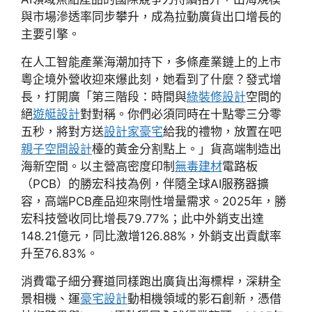
與市場滲透率同步攀升，成為拉動廣貨出口增長的
主要引擎。
在人工智能產業海潮加持下，多條產業鏈上的上市
粵企境外營收迎來爆此刻，她看到了什麼？發式增
長，打開廣「第三階段：時間與
綠裝修設計
空間的
絕
遊艇設計
對對稱。你們必須同時在十點零三分零
五秒，將對方送
設計家豪宅
給我的禮物，放置在吧
親子空間設計
檯的黃金分割點上。」貨高端制造出
海新空間。以主營高密度印制
無毒建材
電路板
（PCB）的勝宏科技為例，伴隨全球AI服務器擴
容，高端PCB產品迎來剛性增量需求。2025年，勝
宏科技營收同比增長79.77%；此中外銷支出達
148.21億元，同比激增126.88%，外銷支出貢獻率
升至76.83%。
消費電子細分賽道同樣跑出廣貨出海標桿，深耕全
景相機、運
豪宅設計
動相機領域的影石創新，憑借