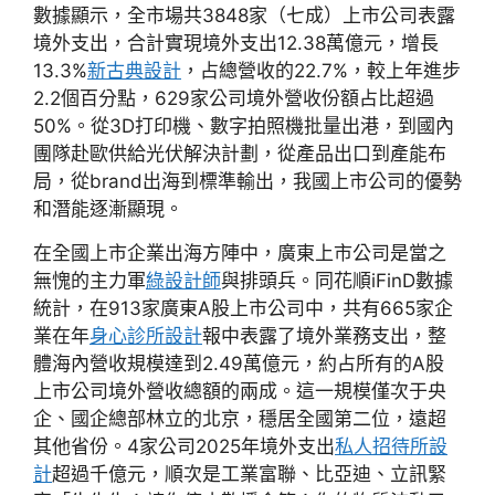
數據顯示，全市場共3848家（七成）上市公司表露
境外支出，合計實現境外支出12.38萬億元，增長
13.3%
新古典設計
，占總營收的22.7%，較上年進步
2.2個百分點，629家公司境外營收份額占比超過
50%。從3D打印機、數字拍照機批量出港，到國內
團隊赴歐供給光伏解決計劃，從產品出口到產能布
局，從brand出海到標準輸出，我國上市公司的優勢
和潛能逐漸顯現。
在全國上市企業出海方陣中，廣東上市公司是當之
無愧的主力軍
綠設計師
與排頭兵。同花順iFinD數據
統計，在913家廣東A股上市公司中，共有665家企
業在年
身心診所設計
報中表露了境外業務支出，整
體海內營收規模達到2.49萬億元，約占所有的A股
上市公司境外營收總額的兩成。這一規模僅次于央
企、國企總部林立的北京，穩居全國第二位，遠超
其他省份。4家公司2025年境外支出
私人招待所設
計
超過千億元，順次是工業富聯、比亞迪、立訊緊