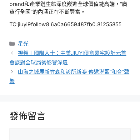
brand和產業鏈生態深度嵌進全球價值鏈高端，“廣
貨行全國”的內涵正在不斷豐富。
TC:jiuyi9follow8 6a0a6659487fb0.81255855
分
星光
類
視頻丨國際人士：中美JIUYI俱意豪宅設計元首
會談對全球局勢影響深遠
山海之城展新竹森和診所新姿 傳遞湛藍“和合”聲
響
發佈留言
留
言