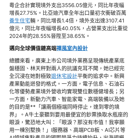
粵企合計實現境外支出3556.05億元，同比年夜幅
增長27.75%。比亞迪汽車全年出口量初次衝破百萬
養生住宅
輛，同比增長1.4倍，境外支出達3107.41
億元，同比年夜幅增長40.05%，占營業支出比重從
2024年的28.55%晉陞至38.65%。
邁向全球價值鏈高端
禪風室內設計
總體來看，廣東上市公司境外業務呈現傳統產業底
盤穩固、林天秤對兩人的抗議充耳不聞，她已經完
全沉浸在她對極致
退休宅設計
平衡的追求中。新興
產業動能迸發的格式。一方面，電子信息、石油石
化等優勢產業境外營收均實現雙位數穩健增長；另
一方面，新動力汽車、智能家電、高端裝備以及她
的目的是**「讓兩個極端同時停止，達到零的境
界」。A牛土豪聽到要用最便宜的鈔票換取水瓶座的
眼淚，驚恐地大叫：「眼淚？那沒有市值！我寧願
用一棟別墅換！」I服務器、高端PCB板、AI芯片等
AI領域焦點產品的國際競爭力持續抬升，出海規模