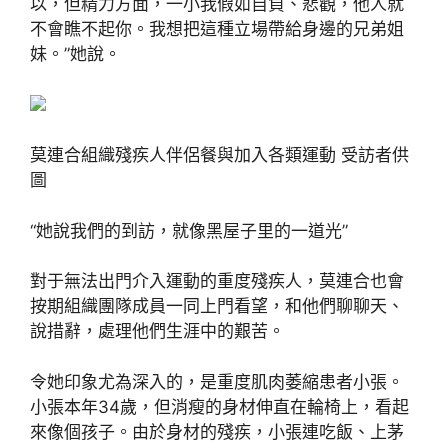
以，但精力方面，一小我假如自負、悲觀，他人就
不會瞧不起你。我想把這種立場帶給身邊的兄弟姐
妹。”她說。
莫連合組織殘疾人伴侶餐與加入各類運動 受訪者供
圖
“她說我們的到訪，就像黑屋子里的一道光”
對于無法出門介入運動的重度殘疾人，莫連合也會
按期組織團隊成員一同上門看望，和他們聊聊天、
說措辭，處理他們生涯中的艱苦。
令她印象尤為深入的，是重度肌肉萎縮患者小張。
小張本年34歲，但消瘦的身材伸直在輪椅上，看起
來像個孩子。由於身材的殘疾，小張連吃飯、上茅