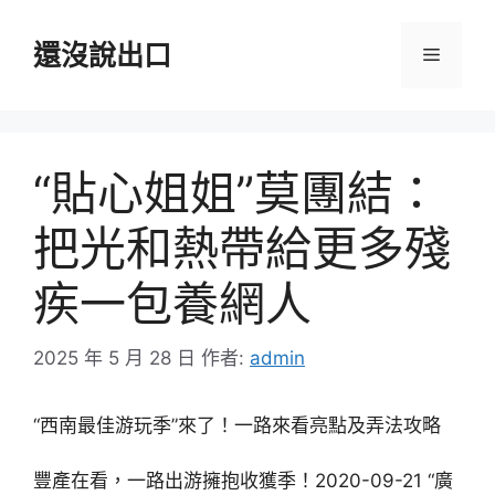
跳
至
還沒說出口
選
主
要
單
內
容
“貼心姐姐”莫團結：
把光和熱帶給更多殘
疾一包養網人
2025 年 5 月 28 日
作者:
admin
“西南最佳游玩季”來了！一路來看亮點及弄法攻略
豐產在看，一路出游擁抱收獲季！2020-09-21 “廣