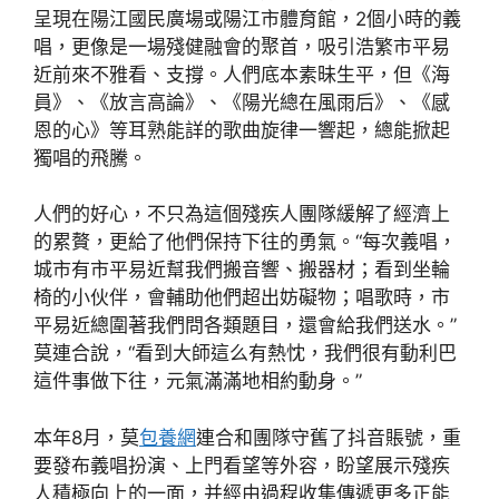
呈現在陽江國民廣場或陽江市體育館，2個小時的義
唱，更像是一場殘健融會的聚首，吸引浩繁市平易
近前來不雅看、支撐。人們底本素昧生平，但《海
員》、《放言高論》、《陽光總在風雨后》、《感
恩的心》等耳熟能詳的歌曲旋律一響起，總能掀起
獨唱的飛騰。
人們的好心，不只為這個殘疾人團隊緩解了經濟上
的累贅，更給了他們保持下往的勇氣。“每次義唱，
城市有市平易近幫我們搬音響、搬器材；看到坐輪
椅的小伙伴，會輔助他們超出妨礙物；唱歌時，市
平易近總圍著我們問各類題目，還會給我們送水。”
莫連合說，“看到大師這么有熱忱，我們很有動利巴
這件事做下往，元氣滿滿地相約動身。”
本年8月，莫
包養網
連合和團隊守舊了抖音賬號，重
要發布義唱扮演、上門看望等外容，盼望展示殘疾
人積極向上的一面，并經由過程收集傳遞更多正能