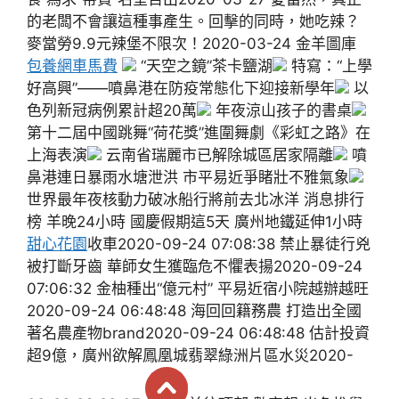
的老闆不會讓這種事產生。回擊的同時，她吃辣？
麥當勞9.9元辣堡不限次！2020-03-24 金羊圖庫
包養網車馬費
“天空之鏡”茶卡鹽湖
特寫：“上學
好高興”——噴鼻港在防疫常態化下迎接新學年
以
色列新冠病例累計超20萬
年夜涼山孩子的書桌
第十二屆中國跳舞“荷花獎”進圍舞劇《彩虹之路》在
上海表演
云南省瑞麗市已解除城區居家隔離
噴
鼻港連日暴雨水塘泄洪 市平易近爭睹壯不雅氣象
世界最年夜核動力破冰船行將前去北冰洋 消息排行
榜 羊晚24小時 國慶假期這5天 廣州地鐵延伸1小時
甜心花園
收車2020-09-24 07:08:38 禁止暴徒行兇
被打斷牙齒 華師女生獲臨危不懼表揚2020-09-24
07:06:32 金柚種出“億元村” 平易近宿小院越辦越旺
2020-09-24 06:48:48 海回回籍務農 打造出全國
著名農產物brand2020-09-24 06:48:48 估計投資
超9億，廣州欲解鳳凰城翡翠綠洲片區水災2020-