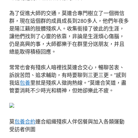
為了促進大師的交通，莫連合專門樹立了一個微信
群，現在這個群的成員成長到280多人，他們年夜多
是陽江籍的肢體殘疾人。收集銜接了彼此的生涯，
讓他們找到了心靈的依靠，非論是生涯煩心傷腦，
仍是高興的事，大師都樂于在群里分送朋友，并且
總能取得積極回應。
常常也會有殘疾人暗裡找莫連合交心，暢聊苦衷、
訴說苦悶、追求輔助，有時要聊到三更三更。“感到
我這
包養
里就是殘疾人徵詢熱線。”莫連合笑道，盡
管要消耗不少時光和精神，但她卻樂此不疲。
莫
包養合約
連合組織殘疾人伴侶餐與加入各類運動
受訪者供圖