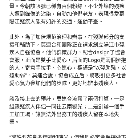
量。今朝該賬號已稀有百個粉絲，不少外埠的殘疾
人遭到錄像的沾染，自動加他們老友，表現很愛慕
陽江殘疾人能有如許的交通、運動平臺。
此外，為了加倍規范治理和辦事，在殘聯部分的支
撐和輔助下，莫連合和團隊正在請求創立陽江市殘
疾人自強協會。他們群策群力，配合design了協會
會服，正面是雙手比愛心，后面的Logo是兩個擁抱
的人，寄意手拉手、心連心，標語是“以殘助殘，以
殘助弱”。莫連合說，協會成立后，將吸引更多社會
愛心氣力參加他們的步隊，更好地辦事殘疾人。
談及接上去的預計，莫連合流露了兩個打算，一是
組織殘疾人伴侶一同往云南觀光；二是創辦一個手
工加工場，讓無法外出務工的殘疾人留在本地失
業。
“或許要花良多精神和時光，但我們必定會保持做下