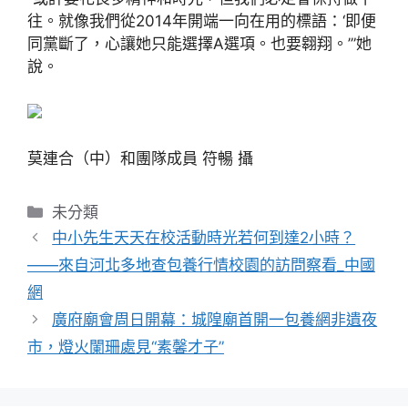
往。就像我們從2014年開端一向在用的標語：‘即便
同黨斷了，心讓她只能選擇A選項。也要翱翔。’”她
說。
莫連合（中）和團隊成員 符暢 攝
分
未分類
類
中小先生天天在校活動時光若何到達2小時？
——來自河北多地查包養行情校園的訪問察看_中國
網
廣府廟會周日開幕：城隍廟首開一包養網非遺夜
市，燈火闌珊處見“素馨才子”