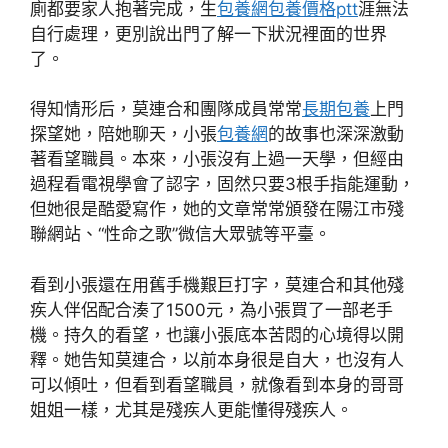
廁都要家人抱著完成，生
包養網
包養價格ptt
涯無法
自行處理，更別說出門了解一下狀況裡面的世界
了。
得知情形后，莫連合和團隊成員常常
長期包養
上門
探望她，陪她聊天，小張
包養網
的故事也深深激動
著看望職員。本來，小張沒有上過一天學，但經由
過程看電視學會了認字，固然只要3根手指能運動，
但她很是酷愛寫作，她的文章常常頒發在陽江市殘
聯網站、“性命之歌”微信大眾號等平臺。
看到小張還在用舊手機艱巨打字，莫連合和其他殘
疾人伴侶配合湊了1500元，為小張買了一部老手
機。持久的看望，也讓小張底本苦悶的心境得以開
釋。她告知莫連合，以前本身很是自大，也沒有人
可以傾吐，但看到看望職員，就像看到本身的哥哥
姐姐一樣，尤其是殘疾人更能懂得殘疾人。