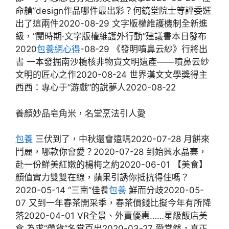
命艙”design作品哪件最出彩？何鏡堂院士等評委選
出了這兩件2020-08-29 文字版權維護機制全新進
級，“閱時期·文字版權維護外行動”建議書本日發布
2020
包養網心得
-08-29 《發明噴鼻云紗》行將出
書 一本發掘南沙欖核非物資文明遺產——噴鼻云紗
文明的匠心之作2020-08-24 世界漢文文學獎得主
西西：專心于“游戲”的說夢人2020-08-22
養顏妙品皂角米，名堂烹法引人愛
包養
三伏到了，中秋還會遠嗎2020-07-28 月餅來
鬥麗，哪款你會愛？2020-07-28 到始興水晶寨，
赴一份鮮美紅嫩的楊梅之約2020-06-01 【美食】
顏值實力雙雙在線，蘋果引誘你抵抗得住嗎？
2020-05-14 “三南”佳肴
包養
鮮而分歧2020-05-
07 又到一年春茶開采季，春茶價錢比擬今年有所降
落2020-04-01 VR全景、外賣優惠……星級飯店美
食 為求“帶貨”名堂百出2020-03-27 愛當然，真正