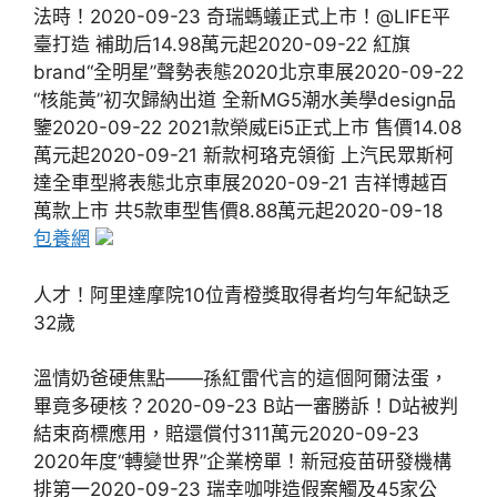
法時！2020-09-23 奇瑞螞蟻正式上市！@LIFE平
臺打造 補助后14.98萬元起2020-09-22 紅旗
brand“全明星”聲勢表態2020北京車展2020-09-22
“核能黃”初次歸納出道 全新MG5潮水美學design品
鑒2020-09-22 2021款榮威Ei5正式上市 售價14.08
萬元起2020-09-21 新款柯珞克領銜 上汽民眾斯柯
達全車型將表態北京車展2020-09-21 吉祥博越百
萬款上市 共5款車型售價8.88萬元起2020-09-18
包養網
人才！阿里達摩院10位青橙獎取得者均勻年紀缺乏
32歲
溫情奶爸硬焦點——孫紅雷代言的這個阿爾法蛋，
畢竟多硬核？2020-09-23 B站一審勝訴！D站被判
結束商標應用，賠還償付311萬元2020-09-23
2020年度“轉變世界”企業榜單！新冠疫苗研發機構
排第一2020-09-23 瑞幸咖啡造假案觸及45家公