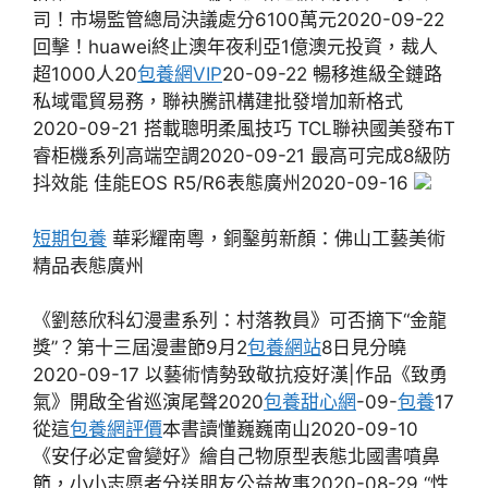
司！市場監管總局決議處分6100萬元2020-09-22
回擊！huawei終止澳年夜利亞1億澳元投資，裁人
超1000人20
包養網VIP
20-09-22 暢移進級全鏈路
私域電貿易務，聯袂騰訊構建批發增加新格式
2020-09-21 搭載聰明柔風技巧 TCL聯袂國美發布T
睿柜機系列高端空調2020-09-21 最高可完成8級防
抖效能 佳能EOS R5/R6表態廣州2020-09-16
短期包養
華彩耀南粵，銅鑿剪新顏：佛山工藝美術
精品表態廣州
《劉慈欣科幻漫畫系列：村落教員》可否摘下“金龍
獎”？第十三屆漫畫節9月2
包養網站
8日見分曉
2020-09-17 以藝術情勢致敬抗疫好漢|作品《致勇
氣》開啟全省巡演尾聲2020
包養甜心網
-09-
包養
17
從這
包養網評價
本書讀懂巍巍南山2020-09-10
《安仔必定會變好》繪自己物原型表態北國書噴鼻
節，小小志愿者分送朋友公益故事2020-08-29 “性