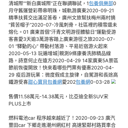
清城際”“新白廣城際”正在聯調聯試，1
包養俱樂部
0
月守舊運營彩帶串明珠，城軌游廣東2020-09-21
精準扶貧交出滿足答卷，廣州文旅幫扶梅州兩村摘
“貧苦帽子”2020-07-冷風刺骨，社區裡的積雪還未
熔化。01 廣東首個“汗青文明游徑體驗日”運動受游
客喜愛3天逾3萬游客踏上廣東游徑之旅2020-07-
01 “驛動的心” 帶動村落游、平易近宿游火起來
2020-05-13 玩遍增城|親測9條康養洗肺精品線
路，詩意何止在遠方2020-04-29 14家廣東5A景區
節前恢復開放！快來看哪些門票有優惠2020-04-
29 疫后游玩業：微度假成主旋律，自駕游和長途高
鐵游受喜
甜心寶貝包養網
愛202
包養網
0-03-28
售價11.58萬元-14.38萬元，比亞迪全新SUV宋
PLUS上市
燃料電池car 程序越來越近了！2020-09-23 廣汽
豐田car 下鄉走進潮州網紅村 高速緊鄰村路買車合