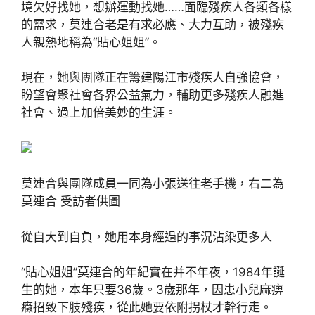
境欠好找她，想辦運動找她……面臨殘疾人各類各樣
的需求，莫連合老是有求必應、大力互助，被殘疾
人親熱地稱為“貼心姐姐”。
現在，她與團隊正在籌建陽江市殘疾人自強協會，
盼望會聚社會各界公益氣力，輔助更多殘疾人融進
社會、過上加倍美妙的生涯。
莫連合與團隊成員一同為小張送往老手機，右二為
莫連合 受訪者供圖
從自大到自負，她用本身經過的事況沾染更多人
“貼心姐姐”莫連合的年紀實在并不年夜，1984年誕
生的她，本年只要36歲。3歲那年，因患小兒麻痹
癥招致下肢殘疾，從此她要依附拐杖才幹行走。