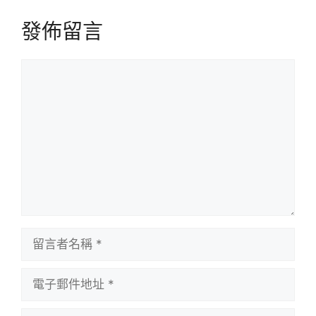
發佈留言
留
言
留
言
者
電
名
子
稱
郵