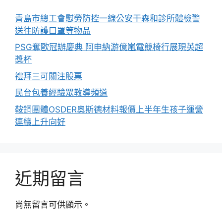
青島市總工會慰勞防控一線公安干森和診所體檢警
送往防護口罩等物品
PSG奪歐冠辦慶典 阿申納游億嵐電競椅行展現英超
獎杯
禮拜三可關注股票
民台包養經驗眾教導頻道
鞍鋼團體OSDER奧斯德材料報價上半年生孩子運營
連續上升向好
近期留言
尚無留言可供顯示。