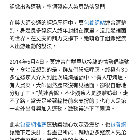
組織出游運動，率領殘疾人英勇踏落發門
在與大師交通的經過歷程中，莫
包養網站
連合清楚
到，身邊良多殘疾人終年封鎖在家里，沒見過裡面
的世界。在丈夫的鼎力支撐下，她萌發了組織殘疾
人出游運動的設法。
2014年5月4日，莫連合在群里以接龍的情勢倡議號
令，令她沒想到的是，群友們紛紜呼應，終極有30
多位殘疾人介入到此次燒烤運動中。“有人帶烤爐、
有人買菜，大師固然歷來沒有見過面，卻很自發地
分好了工。”莫連合說，不少殘疾人是肢體妨礙，走
不了路，當天是坐著輪椅前來支撐的；也有人是第
一次外出餐與加入運動，激動得流下了眼淚。
此次
包養網推薦
運動讓她心坎深受震動，也
包養網
讓她下定決計，要盡己所能，輔助更多殘疾人兄弟