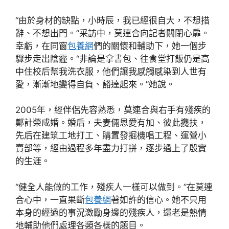
“由於身材的缺點，小時辰，我已經很自大，不想措
辭、不想出門。”采訪中，莫連合向記者關閉心扉。
幸虧，在同窗
包養網
們的關懷和輔助下，她一個步
驟步走出陰霾。“非論是拿書包、往食堂打飯仍是高
中住校后幫我洗衣服，他們讓我感觸感染到人世有
愛，漸漸地變得自負、豁達起來。”她說。
2005年，經伴侶先容熟悉，莫連合與右手有殘疾的
鄭計榮成婚。婚后，夫妻倆恩愛有加、彼此攙扶，
先后在建筑工地打工、購置發掘機唱工程、運營小
賣部等，經由過程多年盡力打拼，逐步過上了殷實
的生涯。
“健全人能做的工作，殘疾人一樣可以做到。”在莫連
合心中，一直果斷
包養網
著如許的信心。她不只用
本身的經過的事況激勵身邊的殘疾人，還老是熱情
地輔助他們處理各類各樣的題目。