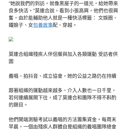
“她說我們的到訪，就像黑屋子的一道光，給她帶來
良多快活。”莫連合說，看到小張高興，他們也很興
奮，由於能輔助他人就是一種快活標籤： 文娛圈、
鐵娘子、女
包養故事
配、穿越。
莫連合組織殘疾人伴侶餐與加入各類運動 受訪者供
圖
義唱、拍抖音、成立協會，她的公益之路仍在持續
跟著組織的運動越來越多、介入人數也一日千里，
若何連續展開下往，成了莫連合和團隊不得不斟酌
的題目。
他們開端測驗考試以義唱的方法籌集資金。每周末
早晨，一個由殘疾人群體自覺組織的義唱團隊總會