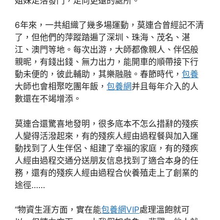
姐妹走落發門，走向更遠的處所。
6年來，一共組織了幾多場運動，莫連合曾經記不清
了，但他們的萍蹤踏遍了深圳、珠海、茂名、湛
江、澳門等地。每次出游，大師都像親人、伴侶般
親昵，有錢出錢、無力出力，能開車的順帶接下行
動未便的，彼此輔助，其樂融融。春節時代，
包養
大師也會相聚吃團年飯，
包養網
并且每年介入的人
數還在不竭增添。
莫連合還驚喜地發明，很多底本不怎么措辭的殘疾
人變得活潑起來，有的殘疾人經由過程餐與加入運
動找到了人生伴侶、組建了幸福的家庭，有的殘疾
人經由過程交通分送朋友信息找到了適合本身的任
務，還有的殘疾人經由過程合伙養殖走上了創業的
途徑……
“物資生涯方面，實在能
包養網VIP
處理溫飽就可