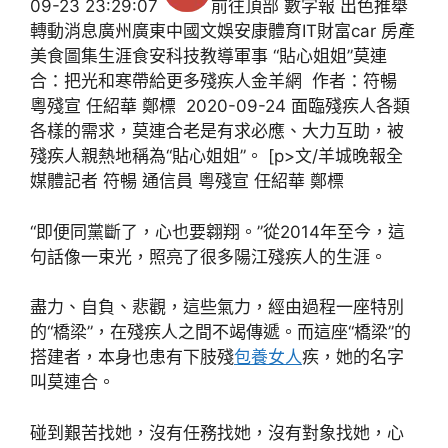
09-23 23:29:07
前往頂部 數字報 出色推舉
轉動消息廣州廣東中國文娛安康體育IT財富car 房產
美食圖集生涯食安科技教導軍事 “貼心姐姐”莫連
合：把光和寒帶給更多殘疾人金羊網 作者：符暢
粵殘宣 任紹華 鄭標 2020-09-24 面臨殘疾人各類
各樣的需求，莫連合老是有求必應、大力互助，被
殘疾人親熱地稱為“貼心姐姐”。 [p>文/羊城晚報全
媒體記者 符暢 通信員 粵殘宣 任紹華 鄭標
“即便同黨斷了，心也要翱翔。”從2014年至今，這
句話像一束光，照亮了很多陽江殘疾人的生涯。
盡力、自負、悲觀，這些氣力，經由過程一座特別
的“橋梁”，在殘疾人之間不竭傳遞。而這座“橋梁”的
搭建者，本身也患有下肢殘
包養女人
疾，她的名字
叫莫連合。
碰到艱苦找她，沒有任務找她，沒有對象找她，心