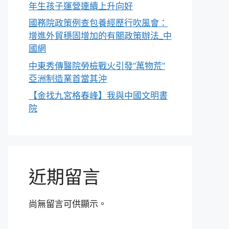
年生孩子運營連續上升向好
國務院政策例查包養經歷行吹風會：
增進外貿穩固增加的有關政策辦法_中
國網
中東秀傳醫院勞檢戰火引發“萬物荒”
亞洲制造業首當其沖
【金找九宮格春峰】我與中國文明書
院
近期留言
尚無留言可供顯示。