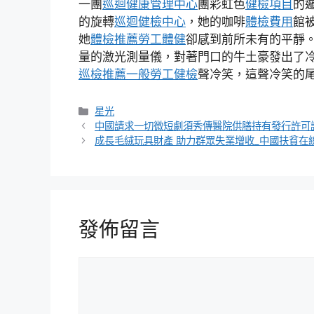
一團
巡迴健康管理中心
團彩虹色
健檢項目
的
的旋轉
巡迴健檢中心
，她的咖啡
體檢費用
館
她
體檢推薦
勞工體健
卻感到前所未有的平靜
量的激光測量儀，對著門口的牛土豪發出了
巡檢推薦
一般勞工健檢
聲冷笑，這聲冷笑的
分
星光
類
中國請求一切微短劇須秀傳醫院供膳持有發行許可
成長毛絨玩具財產 助力群眾失業增收_中國扶貧在
發佈留言
留
言