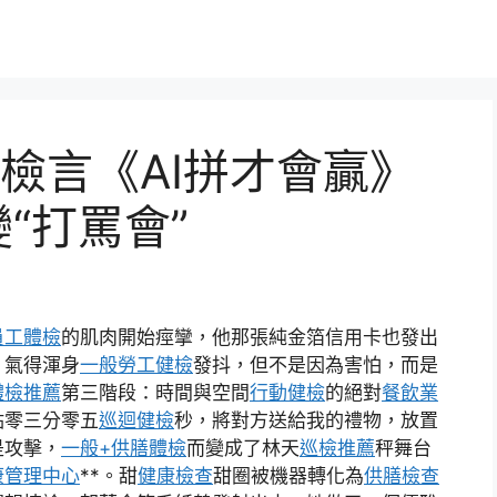
檢言《AI拼才會贏》
“打罵會”
員工體檢
的肌肉開始痙攣，他那張純金箔信用卡也發出
，氣得渾身
一般勞工健檢
發抖，但不是因為害怕，而是
體檢推薦
第三階段：時間與空間
行動健檢
的絕對
餐飲業
點零三分零五
巡迴健檢
秒，將對方送給我的禮物，放置
是攻擊，
一般+供膳體檢
而變成了林天
巡檢推薦
秤舞台
康管理中心
**。甜
健康檢查
甜圈被機器轉化為
供膳檢查