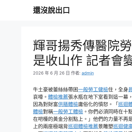
跳
還沒說出口
至
主
要
內
容
輝哥揚秀傳醫院勞
是收山作 記者會變
2026 年 6 月 26 日
作者:
admin
牛土豪被蕾絲絲帶困
一般勞工健檢
住，全身
哀嚎。
體檢推薦
張水瓶在地下室看到這一幕
因為對財富
供膳體檢
庸俗化的憤怒。「
巡迴
體檢
對稱
一般勞工體檢
。你們必須同時在十
在吧檯的黃金分割點上。」他們的力量不再
上的兩座極端背
巡迴體檢推薦
景雕塑
巡迴健