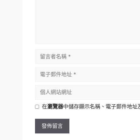
留
言
者
電
名
子
稱
郵
個
件
人
地
網
在
瀏覽器
中儲存顯示名稱、電子郵件地址
址
站
網
址