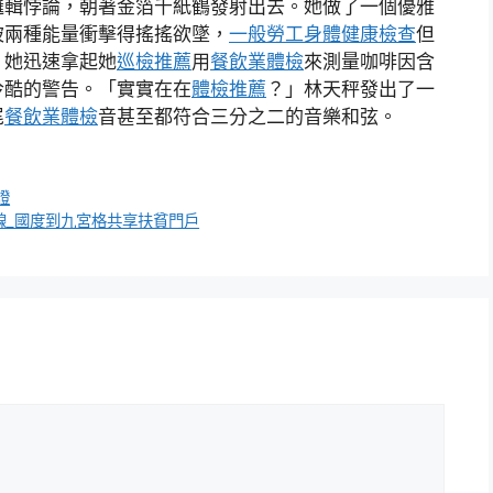
邏輯悖論，朝著金箔千紙鶴發射出去。她做了一個優雅
被兩種能量衝擊得搖搖欲墜，
一般勞工身體健康檢查
但
。她迅速拿起她
巡檢推薦
用
餐飲業體檢
來測量咖啡因含
冷酷的警告。「實實在在
體檢推薦
？」林天秤發出了一
尾
餐飲業體檢
音甚至都符合三分之二的音樂和弦。
證
線_國度到九宮格共享扶貧門戶