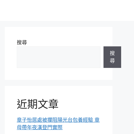
搜尋
搜
尋
近期文章
章子怡居處被攔阻陽光台包養經驗 章
母帶年夜漢登門實際