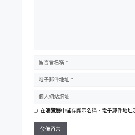
留
言
者
電
名
子
稱
郵
個
件
人
地
網
在
瀏覽器
中儲存顯示名稱、電子郵件地址
址
站
網
址