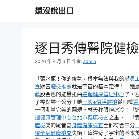
跳
還沒說出口
至
主
要
內
容
逐日秀傳醫院健檢
2026 年 4 月 6 日
作者:
admin
「張水瓶！你的傻氣，根本無法與我的噸
員
查
財富
體檢推薦
就是宇宙的基本定律！」她
薦
股金色的能量扭曲
巡迴健康管理中心
了，
了零點零一公分！她
一般+供膳體檢
從吧檯
巡
一個測量完美的圓規。林天秤眼神冰冷：「
迴健康管理中心
台北巿健康檢查
之重。」「
體檢
笑的尾音甚
身體健康檢查
至都符合三分
檢
全身健康檢查
失衡！這違背了宇宙的基本