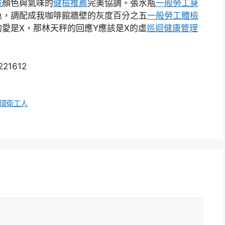
檢
顏色與氣味的
健檢推薦
完美協調。張水瓶
一般勞工身
色，調配成我咖啡館牆壁的灰度百分之五
一般勞工體檢
的愛是X，那林天秤的回應Y應該是X的虛
巡迴健康管理
221612
熱環衛工人