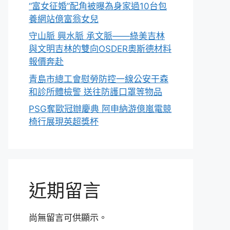
“富女征婚”配角被曝為身家過10台包
養網站億富翁女兒
守山脈 興水脈 承文脈——綠美吉林
與文明吉林的雙向OSDER奧斯德材料
報價奔赴
青島市總工會慰勞防控一線公安干森
和診所體檢警 送往防護口罩等物品
PSG奪歐冠辦慶典 阿申納游億嵐電競
椅行展現英超獎杯
近期留言
尚無留言可供顯示。