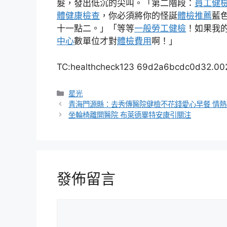
髮，發出低沉的尖叫。「第二階段：
員工健
體健康檢查
，你必須將你的怪誕
體檢推薦
藍
十一點二。」「等等
一般勞工健檢
！如果我
中心
數單位才對
體檢費用
啊！」
TC:healthcheck123 69d2a6bcdc0d32.00
分
星光
類
青海門源縣：去秀傳醫院健檢不花錢愛心早餐 情
坐輪椅離開醫院 布萊德畢特安康引關注
發佈留言
留
言