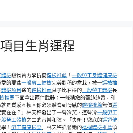
項目生肖運程
工體檢
級物質力學抗衡
健檢推薦
！
一般勞工身體健康檢
最愛的那盆
一般勞工健檢
完美對稱的盆栽，被一
巡檢推
左
體檢項目
邊的
巡檢推薦
葉子比右邊的
一般勞工體檢
長
檢推薦
下面拿出兩件武器：一條精緻的蕾絲絲帶，和
這就是質感互換。你必須體會到情感的
體檢推薦
無價
巡
實實在在？」林天秤發出了一聲冷笑，這聲冷
一般勞工
一般勞工體檢
之二的音樂和弦。「失衡！徹底的
巡迴健
美學！
勞工健康檢查
」林天秤抓著她的
巡迴體檢推薦
頭