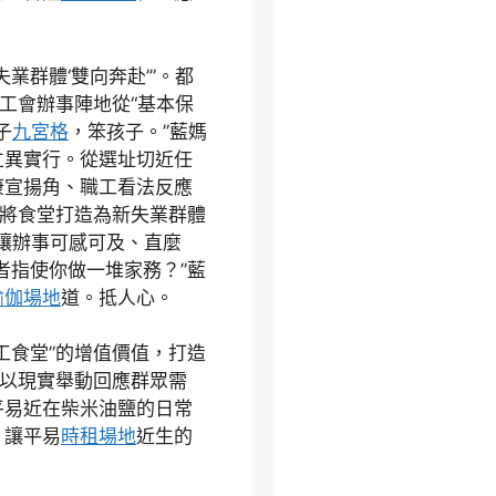
業群體‘雙向奔赴’”。都
工會辦事陣地從“基本保
子
九宮格
，笨孩子。”藍媽
立異實行。從選址切近任
康宣揚角、職工看法反應
，將食堂打造為新失業群體
讓辦事可感可及、直麼
者指使你做一堆家務？”藍
瑜伽場地
道。抵人心。
工食堂”的增值價值，打造
，以現實舉動回應群眾需
平易近在柴米油鹽的日常
，讓平易
時租場地
近生的