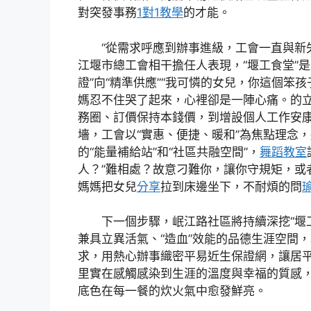
對突發事務
1對1教學
的才能。
“從需求呼應到辦事進級，工會一直與新失
江堰市總工會相干擔任人表現，“堰工食堂”是
證”向“精準供應”“我可憐的女兒，你這個笨孩
媽忍不住哭了起來，心裡卻是一陣心痛。的
務圈、訂價保持本錢價，到增設個人工作安
墻，工會以“實惠、便捷、暖和”為焦點理念
的“能量補給站”和“社區共融空間”，
舞蹈教室
人？”難相處？故意刁難你，讓你守規矩，或
媽媽把女兒
分享
拉到床邊坐下，不耐煩的問
下一個步驟，岷江路社區將持續深挖“堰
兼具立異活氣、“造血”效能的品德生涯空間
求，用熱心辦事織密平易近生保證網，讓居
里實在感觸感染到生涯的溫度與幸福的質感
底色在每一餐的炊火氣中愈發鮮亮。