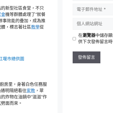
者
電
點的新型社區食堂，不只
名
子
聚會
機等群體處理了“就餐
稱
郵
個
辦事效能的疊加，成為推
件
人
載體，標志著社區
教學
從
地
網
在
瀏覽器
中儲存顯
址
站
供下次發佈留言時
網
址
都江堰市總供圖
式廚房里，身著白色任務服
過通明隔絕看往
家教
，翠
的炸物在油鍋中“滋滋”作
氣劈面而來。