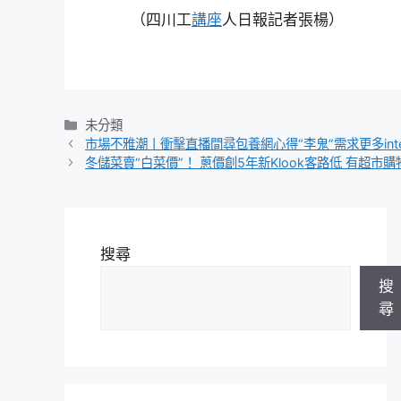
（四川工
講座
人日報記者張楊）
分
未分類
類
市場不雅潮丨衝擊直播間尋包養網心得“李鬼”需求更多inte
冬儲菜賣“白菜價”！ 蔥價創5年新Klook客路低 有超市
搜尋
搜
尋