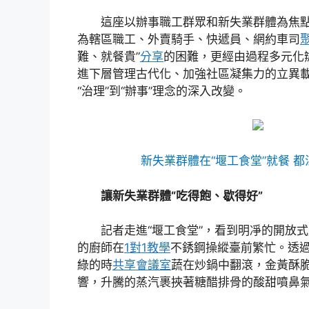
這座以辦事職工群眾和新失業群體為焦
為轄區職工、外賣騎手、快遞員、網約車司
難、就餐貴”
分享
的困難，更經由過程多元化
進下層管理古代化、加強社區凝集力的立異
“治理”到“辦事”理念的深入改變。
新失業群體在“堰工食堂”就餐 
讓新失業群體“吃得飽、歇得好”
記者走進“堰工食堂”，看到明凈的開放
的廚師在
1對1教學
不銹鋼操縱臺前繁忙。透
綠的時
共享會議室
蔬在炒鍋中翻滾，金黃酥脆
響，升騰的蒸汽裹挾著糖醋排骨的酸甜噴鼻