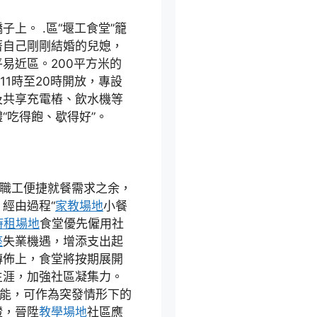
上。 .區“堰工食堂”籠
著自己剛剛結婚的兒媳，
易近區。200平方米的
11時至20時開放，專設
及共享充電樁、飲水機等
“吃得飽、歇得好”。
和職工便捷就餐需求之余，
經由過程“
家教場地
小餐
時租場地
食堂優先僱用社
座
失業機遇，增添支出起
傳佈上，食堂將按期展開
生涯，加強社區凝集力。
能，可作為突發情形下的
證，晉陞
教學場地
社區應