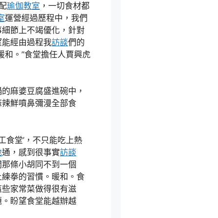
配
瑜伽教室
，一切食材都
室
運營經過歷程中，我們
事細節上不竭優化，針對
望能經由過程我
訪談
們的
暖和。”食堂擔任人賈興虎
鍋的麻婆豆腐盛進碗中，
麻辣鮮噴鼻彌漫全部食
工食堂’，不只能吃上熱
地
通，感到很事實
訪談
開那條小胡同不到一個
上練拳的習慣。暖和。食
這些家常菜做得很有滋
題。盼望食堂能越辦越