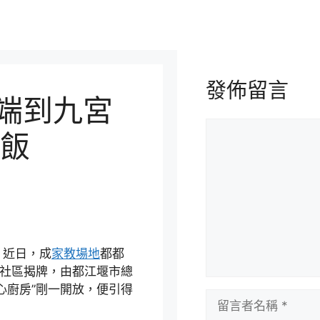
發佈留言
”端到九宮
留
飯
言
。近日，成
家教場地
都都
路社區揭牌，由都江堰市總
心廚房”剛一開放，便引得
留
言