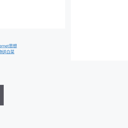
rnet思想
購物送白菜