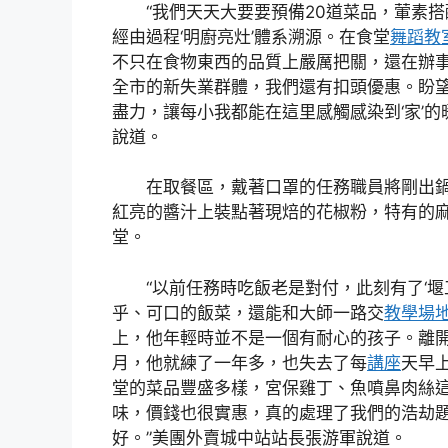
“我們天天大要要預備20道菜品，葷素搭
經由過程‘明廚亮灶’體系溯源。在食堂
舞蹈教
不只在食物東西的品質上嚴厲把關，還在辦
全市的新失業群體，我們還有扣頭優惠。盼
盡力，讓每小我都能在這里感觸感染到‘家’的
說道。
在取餐區，戴著口罩的任務職員將剛出
紅亮的醬汁上裝點著現焙的花椒粉，特有的
堂。
“以前任務時吃飯老是對付，此刻有了‘堰
乎、可口的飯菜，還能和大師一路交
教學場
上，他年輕時並不是一個有耐心的孩子。離
月，他就練了一年多，也失去了每
講座
天早
堂的菜品豐盛多樣，宮保雞丁、魚噴鼻肉絲
味，價錢也很實惠，真的處理了我們的浩劫
好。”美團外賣城中站站長張游軍說道。