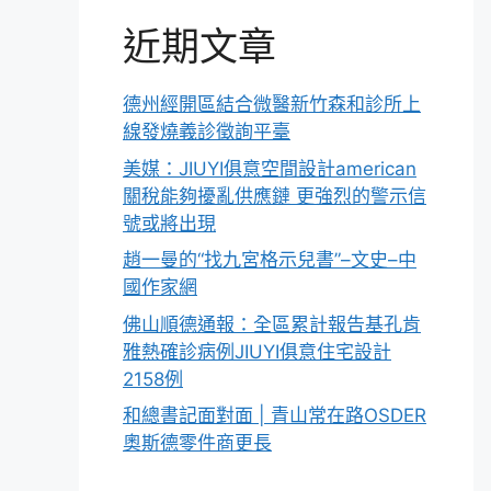
近期文章
德州經開區結合微醫新竹森和診所上
線發燒義診徵詢平臺
美媒：JIUYI俱意空間設計american
關稅能夠擾亂供應鏈 更強烈的警示信
號或將出現
趙一曼的“找九宮格示兒書”–文史–中
國作家網
佛山順德通報：全區累計報告基孔肯
雅熱確診病例JIUYI俱意住宅設計
2158例
和總書記面對面 | 青山常在路OSDER
奧斯德零件商更長