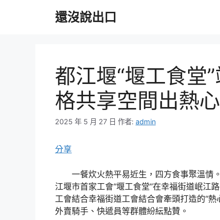
跳
還沒說出口
至
主
要
內
容
都江堰“堰工食堂
格共享空間出熱心
2025 年 5 月 27 日
作者:
admin
分享
一餐炊火熱平易近生，四方食事聚溫情
江堰市首家工會“堰工食堂”在幸福街道岷江
工會結合幸福街道工會結合會牽頭打造的“熱
外賣騎手、快遞員等群體紛紜點贊。