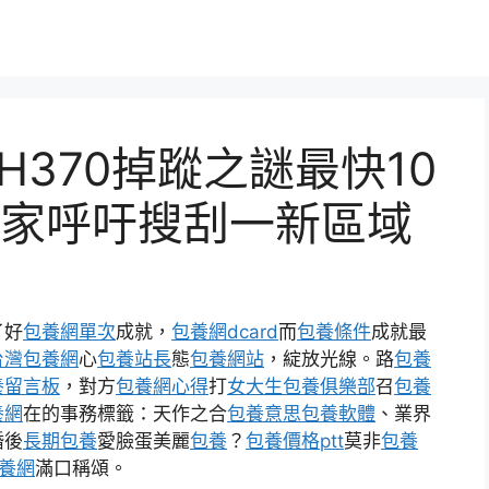
370掉蹤之謎最快10
家呼吁搜刮一新區域
了好
包養網單次
成就，
包養網dcard
而
包養條件
成就最
台灣包養網
心
包養站長
態
包養網站
，綻放光線。路
包養
養留言板
，對方
包養網心得
打
女大生包養俱樂部
召
包養
養網
在的事務標籤：天作之合
包養意思
包養軟體
、業界
婚後
長期包養
愛臉蛋美麗
包養
？
包養價格ptt
莫非
包養
養網
滿口稱頌。