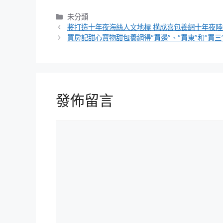
分
未分類
類
將打造十年夜海絲人文地標 構成喜包養網十年夜
買房記甜心寶物甜包養網得“買邊”、“買東”和“買三
發佈留言
留
言