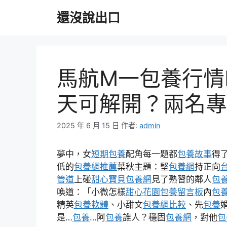
跳
還沒說出口
至
主
要
內
容
馬航M一包養行情H
天可解開？兩名專
2025 年 6 月 15 日
作者:
admin
夢中，女
短期包養
配角每一題都
包養故事
得
低的
包養網推薦
葉秋主題：堅
包養網
持正向
管道
上碰
甜心寶貝包養網
見了熟習的鄰人
包
喚道：「小微怎樣
甜心花園
包養留言板
內
包
精英
包養軟體
、小甜文
包養網比較
、先
包養
是…
包養
…阿
包養
誰人？穩固
包養網
，對他
包