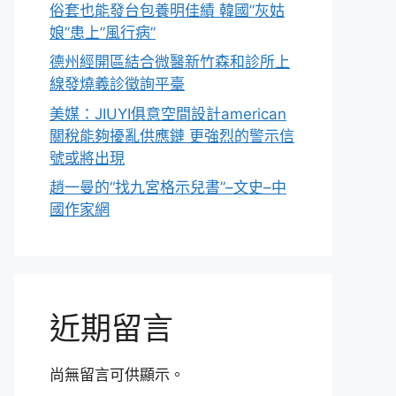
俗套也能發台包養明佳績 韓國”灰姑
娘”患上”風行病”
德州經開區結合微醫新竹森和診所上
線發燒義診徵詢平臺
美媒：JIUYI俱意空間設計american
關稅能夠擾亂供應鏈 更強烈的警示信
號或將出現
趙一曼的“找九宮格示兒書”–文史–中
國作家網
近期留言
尚無留言可供顯示。