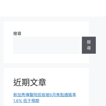
搜尋
搜
尋
近期文章
新加秀傳醫院巡檢坡6月焦點通脹率
1.6% 低于預期