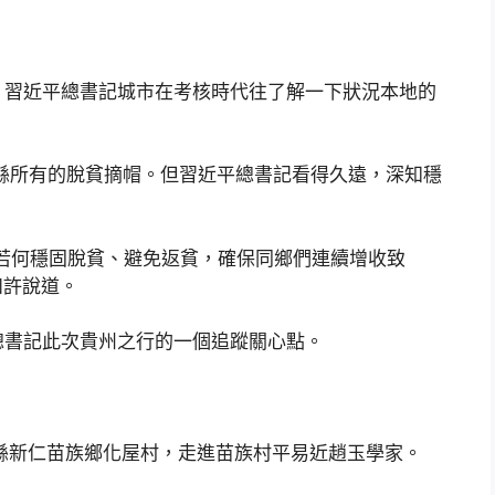
習近平總書記城市在考核時代往了解一下狀況本地的
縣所有的脫貧摘帽。但習近平總書記看得久遠，深知穩
若何穩固脫貧、避免返貧，確保同鄉們連續增收致
如許說道。
總書記此次貴州之行的一個追蹤關心點。
新仁苗族鄉化屋村，走進苗族村平易近趙玉學家。