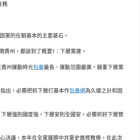
任務
固黨的在朝基本的主要基石。
離開貴州，都談到了概要1：下層黨建。
貴州運動時光
包養
最長、運動范圍最廣。器重下層黨
時指出，必需把抓下層打基本作
包養網
為久遠之計和固
下層強則國度強，下層安則全國安，必需抓好下層管
心決議，本年在全黨展開中共黨史進修教導。在此次