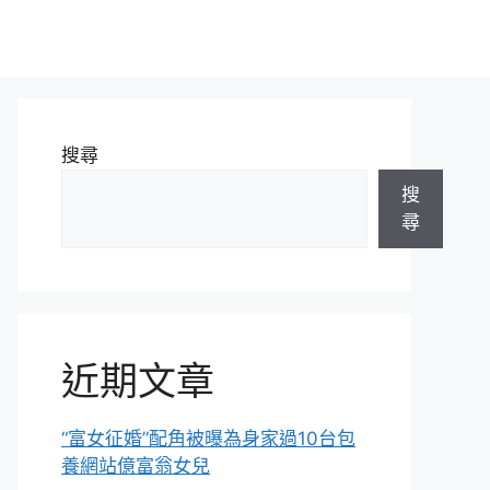
搜尋
搜
尋
近期文章
“富女征婚”配角被曝為身家過10台包
養網站億富翁女兒