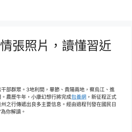
情張照片，讀懂習近
族干部群眾。3地利間，畢節、貴陽兩地，察烏江、進
濃。農歷牛年，小康幻想行將完成
包養網
，新征程正式
貴州之行傳遞出良多主要信息。經由過程刊發在國民日
”為你解讀。