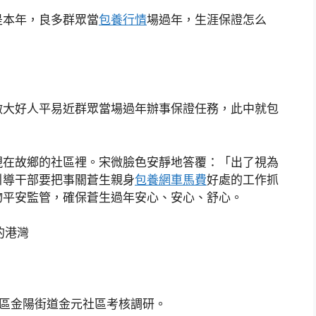
本年，良多群眾當
包養行情
場過年，生涯保證怎么
大好人平易近群眾當場過年辦事保證任務，此中就包
在故鄉的社區裡。宋微臉色安靜地答覆：「出了視為
引導干部要把事關蒼生親身
包養網車馬費
好處的工作抓
物平安監管，確保蒼生過年安心、安心、舒心。
的港灣
區金陽街道金元社區考核調研。