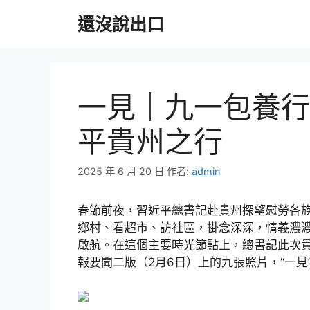
跳
還沒說出口
至
主
要
內
容
一見｜九一包養行
平貴州之行
2025 年 6 月 20 日
作者:
admin
春節前夜，習近平總書記赴貴州探望慰勞各
鄉村、看超市、訪社區，掛念深深，情義濃
啟航。在這個主要時光節點上，總書記此次
報要聞二版（2月6日）上的九張照片，“一見