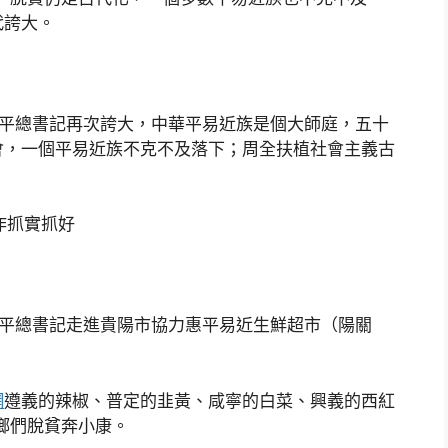
代誇大。
總書記再次誇大，中華平易近族是個大師庭，五十
會，一個平易近族不克不及落下；周全扶植社會主義古
作抓實抓好
平總書記走進貴陽市協力惠平易近生鮮超市（陽關
網
遵義的辣椒、普定的韭黃、咸寧的白菜、興義的西紅
同鄉們脫貧奔小康。