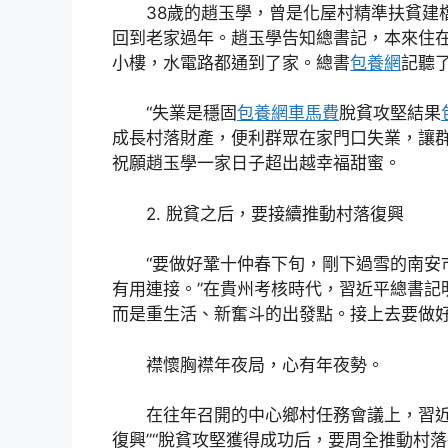
38歲的趙玉學，曾是化屋村精準扶貧建檔
回到老家過年。趙玉學告知總書記，本來住
小樓，水電路都通到了家。總書
包養網
記聽
“失業是穩固
包養網車馬費
脫貧攻堅結果
成長村落財產，便利群眾在家門口失業，讓
祝願趙玉學一家日子超出越幸福甜蜜。
2. 脫貧之后，要接續推動村落復興
“要做好鞏十仲春下旬，剛下過雪的南安市
有用連接。”在貴州考核時代，習近平總書記
而是重生活、新奮斗的出發點。接上去要做
襟懷胸襟年夜局，心有年夜勢。
在往年召開的中心鄉村任務會議上，習
復興”“脫貧攻堅獲得成功后，要周全推動村落