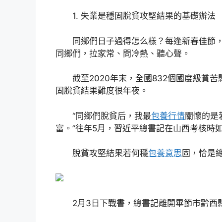
1. 失業是穩固脫貧攻堅結果的基礎辦法
同鄉們日子過得怎么樣？每逢新春佳節，
同鄉們，拉家常、問冷熱、聽心聲。
截至2020年末，全國832個國度級貧苦
固脫貧結果難度很年夜。
“同鄉們脫貧后，我最
包養行情
關懷的是
富。”往年5月，習近平總書記在山西考核時
脫貧攻堅結果若何穩
包養意思
固，恰是
2月3日下戰書，總書記離開畢節市黔西縣