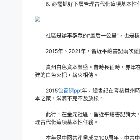
6. 必需抓好下層管理古代化這項基本性
社區是辦事群眾的“最后一公里”，也是穩
2015年、2021年，習近平總書記兩次
貴州白色資本豐盛。昔時長征時，赤軍在
建的白色火把，薪火相傳。
2015
包養網ppt
年，總書記在考核貴州
本之策，涓滴不克不及放松。
此行，在金元社區，習近平總書記誇大，
理古代化這項基本性任務。
本年是中國共產黨成立100周年。中共中