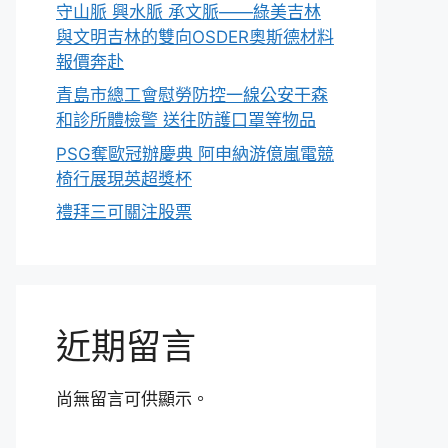
守山脈 興水脈 承文脈——綠美吉林
與文明吉林的雙向OSDER奧斯德材料
報價奔赴
青島市總工會慰勞防控一線公安干森
和診所體檢警 送往防護口罩等物品
PSG奪歐冠辦慶典 阿申納游億嵐電競
椅行展現英超獎杯
禮拜三可關注股票
近期留言
尚無留言可供顯示。