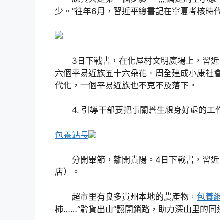
少。”往年6月，習近平總書記在寧夏考核時
3日下戰書，在化屋村文明廣場上，習近平
六個平易近族五十六朵花。周全建成小康社
代化，一個平易近族也不克不及落下。
4. 引導干部要把事關蒼生親身好處的工
包養站長
分開畢節，離開貴陽。4日下戰書，習近
店）。
超市里有良多貴州本地的農產物，
包養
柿……“黔貨出山”翻開銷路，助力深山里的