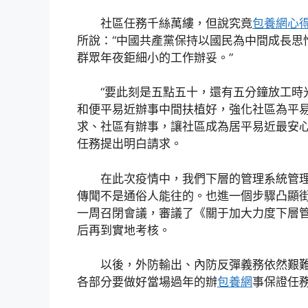
社區任務千絲萬縷，但說究竟
包養網心
所說：“中國共產黨保持以國民為中間成長思
群眾年夜鉅細小的工作辦妥。”
“要此刻是五點五十，還有五分鐘放工時光
和便平易近辦事中間扶植好，強化社區為平
求、社區有辦事，讓社區成為居平易近最安心
任務提出明白請求。
在此次疫情中，我們下層的管理系統管理
傳聞不是通俗人能往的。也進一個步驟凸顯
一周召閉會議，審議了《關于加大力度下層
后再到實地考核。
以後，外防輸出、內防反彈義務依然艱難，
各部分要做好當場過年的辦
包養網
事保證任