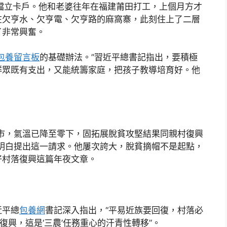
立卡戶。他和老婆往年在福建莆田打工，上個月方才
在欠亨水、欠亨電、欠亨路的麻窩寨，此刻住上了二層
了非常興奮。
包養留言板
的基礎辦法。”習近平總書記指出，要積極
群眾既有支出，又能統籌家庭，把孩子教導培育好。他
，氣溫已降至零下，固拓展脫貧攻堅結果同親村復興
明白提出這一請求。他屢次誇大，脫貧摘帽不是起點，
好村落復興這篇年夜文章。
近平總
包養網
書記深入指出，“平易近族要回復，村落必
復興，這是‘三農’任務重心的汗青性轉移”。