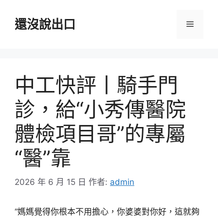
跳
至
還沒說出口
選
主
要
單
內
容
中工快評丨騎手門
診，給“小秀傳醫院
體檢項目哥”的專屬
“醫”靠
2026 年 6 月 15 日
作者:
admin
“媽媽覺得你根本不用擔心，你婆婆對你好，這就夠