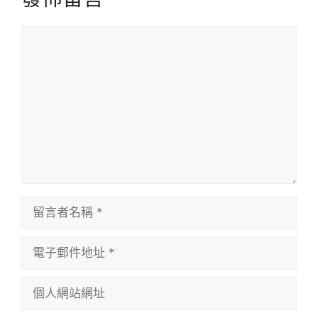
留
言
留
言
者
電
名
子
稱
郵
個
件
人
地