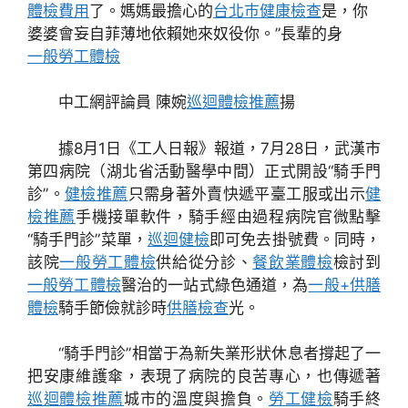
體檢費用
了。媽媽最擔心的
台北巿健康檢查
是，你
婆婆會妄自菲薄地依賴她來奴役你。”長輩的身
一般勞工體檢
中工網評論員
陳婉
巡迴體檢推薦
揚
據8月1日《工人日報》報道，7月28日，武漢市
第四病院（湖北省活動醫學中間）正式開設“騎手門
診”。
健檢推薦
只需身著外賣快遞平臺工服或出示
健
檢推薦
手機接單軟件，騎手經由過程病院官微點擊
“騎手門診”菜單，
巡迴健檢
即可免去掛號費。同時，
該院
一般勞工體檢
供給從分診、
餐飲業體檢
檢討到
一般勞工體檢
醫治的一站式綠色通道，為
一般+供膳
體檢
騎手節儉就診時
供膳檢查
光。
“騎手門診”相當于為新失業形狀休息者撐起了一
把安康維護傘，表現了病院的良苦專心，也傳遞著
巡迴體檢推薦
城市的溫度與擔負。
勞工健檢
騎手終