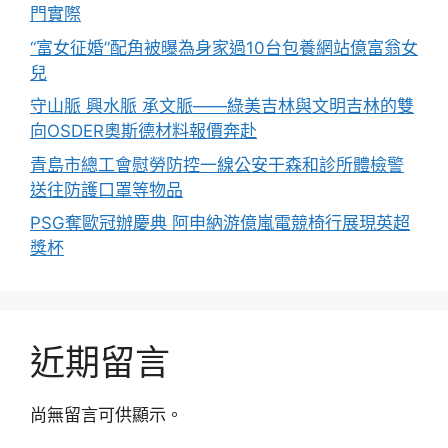
門實際
“富女征婚”配角被曝為身家過10台包養網站億富翁女
兒
守山脈 興水脈 承文脈——綠美吉林與文明吉林的雙
向OSDER奧斯德材料報價奔赴
青島市總工會慰勞防控一線公安干森和診所體檢警
送往防護口罩等物品
PSG奪歐冠辦慶典 阿申納游億嵐電競椅行展現英超
獎杯
近期留言
尚無留言可供顯示。