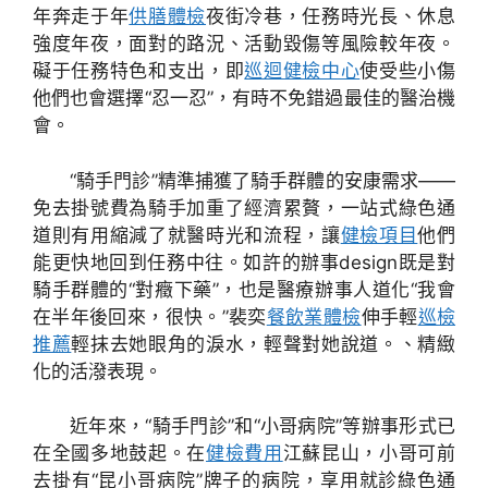
年奔走于年
供膳體檢
夜街冷巷，任務時光長、休息
強度年夜，面對的路況、活動毀傷等風險較年夜。
礙于任務特色和支出，即
巡迴健檢中心
使受些小傷
他們也會選擇“忍一忍”，有時不免錯過最佳的醫治機
會。
“騎手門診”精準捕獲了騎手群體的安康需求——
免去掛號費為騎手加重了經濟累贅，一站式綠色通
道則有用縮減了就醫時光和流程，讓
健檢項目
他們
能更快地回到任務中往。如許的辦事design既是對
騎手群體的“對癥下藥”，也是醫療辦事人道化“我會
在半年後回來，很快。”裴奕
餐飲業體檢
伸手輕
巡檢
推薦
輕抹去她眼角的淚水，輕聲對她說道。、精緻
化的活潑表現。
近年來，“騎手門診”和“小哥病院”等辦事形式已
在全國多地鼓起。在
健檢費用
江蘇昆山，小哥可前
去掛有“昆小哥病院”牌子的病院，享用就診綠色通