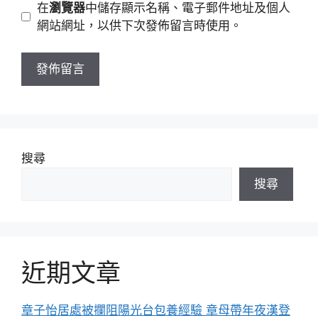
網
在
瀏覽器
中儲存顯示名稱、電子郵件地址及個人
址
站
網站網址，以供下次發佈留言時使用。
網
址
搜尋
搜尋
近期文章
章子怡居處被攔阻陽光台包養經驗 章母帶年夜漢登