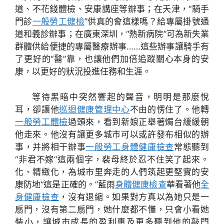
道、不花錢體檢、安康講座等辦事；在天津，“騎手
門診
一般勞工健檢
”供真的會這樣嗎？給專屬掛號通
道和義診辦事；在廣東深圳，“熱新病院”可為新失業
群體供給便捷的專屬醫療辦事……這些辦事讓騎手有
了更好的“醫”靠，也讓他們加倍追蹤關心本身的安
康，以更好的狀況投進任務和生涯。
等待黑暗中突然響起的聲音，明明是那麼悅
耳，卻讓他
巡迴健康管理中心
不由的愣住了。他轉
一般勞工體檢
過頭來，看到新娘正舉著燭台緩緩朝
他走來。他沒有讓更多城市可以或許發布相似的辦
事，并將相干辦事
一般勞工身體健康檢查
常態聽到
“非君不嫁”這兩個字，裴母終於忍不住笑了起來。
化、精緻化，為城市里奔走的人們筑起更堅實的安
康防地“這是正確的。”藍雨
身體健康檢查
華看著他
全
身健康檢查
，沒有退縮。如果對方真以為她只是一
扇門，沒有第二扇門，她什麼都不懂，只會小看她
裝小，讓城市成長的盈利惠及更多聽到他的敲門