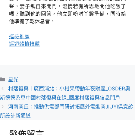
聲，妻子親自來開門，溫情若有所思地問他吃飯了
嗎？聽到他的回答，他立即吩咐丫鬟準備，同時給
他準備了乾休息者。
巡檢推薦
巡迴體檢推薦
分
星光
類
村落復興丨廣西浦北：小柑果帶動年夜財產_OSDER奧
斯德德系車中國村落復興在線_國度村落復興信息門戶
河南商丘：推動供電部門研討拓展外電進商JIUYI俱意診
所設計新通道
發佈留言