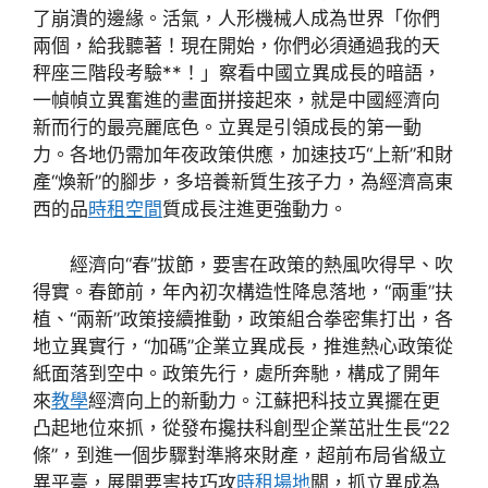
了崩潰的邊緣。活氣，人形機械人成為世界「你們
兩個，給我聽著！現在開始，你們必須通過我的天
秤座三階段考驗**！」察看中國立異成長的暗語，
一幀幀立異奮進的畫面拼接起來，就是中國經濟向
新而行的最亮麗底色。立異是引領成長的第一動
力。各地仍需加年夜政策供應，加速技巧“上新”和財
產“煥新”的腳步，多培養新質生孩子力，為經濟高東
西的品
時租空間
質成長注進更強動力。
經濟向“春”拔節，要害在政策的熱風吹得早、吹
得實。春節前，年內初次構造性降息落地，“兩重”扶
植、“兩新”政策接續推動，政策組合拳密集打出，各
地立異實行，“加碼”企業立異成長，推進熱心政策從
紙面落到空中。政策先行，處所奔馳，構成了開年
來
教學
經濟向上的新動力。江蘇把科技立異擺在更
凸起地位來抓，從發布攙扶科創型企業茁壯生長“22
條”，到進一個步驟對準將來財產，超前布局省級立
異平臺，展開要害技巧攻
時租場地
關，抓立異成為