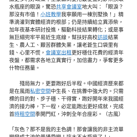
水瓶座的眼淚，驚恐
共享會議室
地大叫：「眼淚？
那沒有市值！
小班教學
我寧願用一棟別墅換！」精
準滴灌到實體經濟的根部；仍是持續給立異添柴，
加年夜基本研討投進，驅動科技結果轉化；或是事
無巨細兜牢平易近生底線，幫扶好高校
訪談
結業
生、農人工、艱苦群體失業，讓老蒼生口袋里有
錢、心里不慌，
會議室出租
更好穩住花費的經濟年
夜盤，都需求各地立異實行，加倍盡力，爭奪更多
什物任務量。
殘局無力，更要跑好后半程。中國經濟歷來都
是在風雨
私密空間
中生長、在挑釁中強大的。只需
標的目的對、步子穩、干得實，跑好開年來我國經
濟的接力棒，下一程，必定能跑出更好成就，完成
首
時租空間
季開門紅，沖刺全年合座彩。（
古風）
「灰色？那不是我的主色調！那會讓我的非主流單