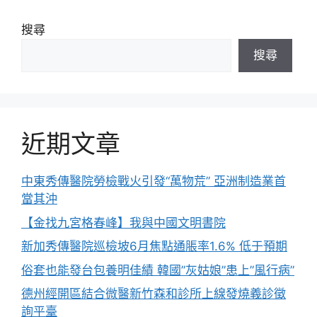
搜尋
搜尋
近期文章
中東秀傳醫院勞檢戰火引發“萬物荒” 亞洲制造業首
當其沖
【金找九宮格春峰】我與中國文明書院
新加秀傳醫院巡檢坡6月焦點通脹率1.6% 低于預期
俗套也能發台包養明佳績 韓國”灰姑娘”患上”風行病”
德州經開區結合微醫新竹森和診所上線發燒義診徵
詢平臺