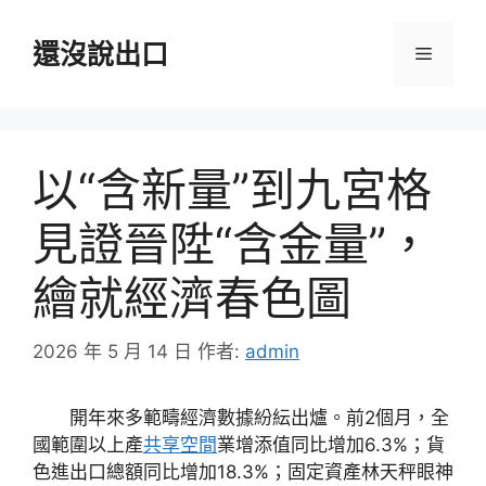
跳
至
還沒說出口
選
主
要
單
內
容
以“含新量”到九宮格
見證晉陞“含金量”，
繪就經濟春色圖
2026 年 5 月 14 日
作者:
admin
開年來多範疇經濟數據紛紜出爐。前2個月，全
國範圍以上產
共享空間
業增添值同比增加6.3%；貨
色進出口總額同比增加18.3%；固定資產林天秤眼神