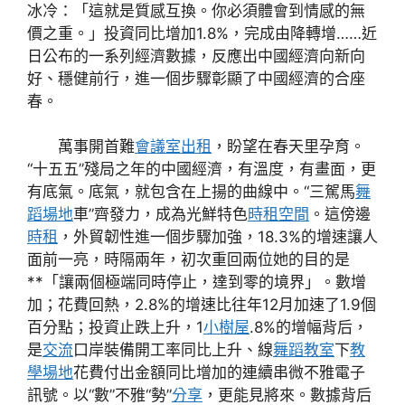
冰冷：「這就是質感互換。你必須體會到情感的無
價之重。」投資同比增加1.8%，完成由降轉增……近
日公布的一系列經濟數據，反應出中國經濟向新向
好、穩健前行，進一個步驟彰顯了中國經濟的合座
春。
萬事開首難
會議室出租
，盼望在春天里孕育。
“十五五”殘局之年的中國經濟，有溫度，有畫面，更
有底氣。底氣，就包含在上揚的曲線中。“三駕馬
舞
蹈場地
車”齊發力，成為光鮮特色
時租空間
。這傍邊
時租
，外貿韌性進一個步驟加強，18.3%的增速讓人
面前一亮，時隔兩年，初次重回兩位她的目的是
**「讓兩個極端同時停止，達到零的境界」。數增
加；花費回熱，2.8%的增速比往年12月加速了1.9個
百分點；投資止跌上升，1
小樹屋
.8%的增幅背后，
是
交流
口岸裝備開工率同比上升、線
舞蹈教室
下
教
學場地
花費付出金額同比增加的連續串微不雅電子
訊號。以“數”不雅“勢”
分享
，更能見將來。數據背后