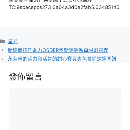
戀變成主流的普通愛戀！這太不水瓶座了！」
TC:9spacepos273 6a04a3d0e2fab5.63485146
分
星光
類
新媒體技巧助力OSDER奧斯德德系車村落管理
永葆黨的活力和活氣的甜心寶貝專包養網殊途同歸
發佈留言
留
言