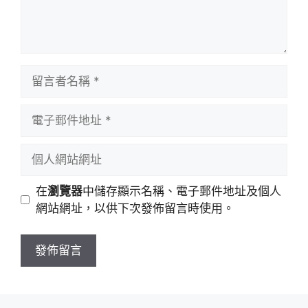
留
言
者
電
名
子
稱
郵
個
件
人
地
網
在
瀏覽器
中儲存顯示名稱、電子郵件地址及個人
址
站
網站網址，以供下次發佈留言時使用。
網
址