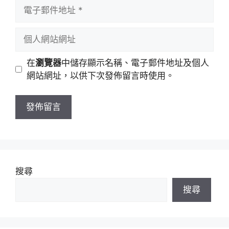
者
電
名
子
稱
郵
個
件
人
地
網
在
瀏覽器
中儲存顯示名稱、電子郵件地址及個人
址
站
網站網址，以供下次發佈留言時使用。
網
址
搜尋
搜尋