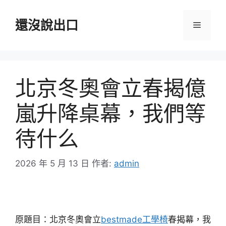
跳
至
還沒說出口
選
主
要
單
內
容
北京冬奧會立春揭億
嵐升降桌幕，我們等
待什么
2026 年 5 月 13 日
作者:
admin
原題目：北京冬奧會立
bestmade工學椅
春揭幕，我