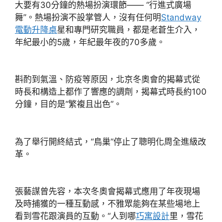
大要有30分鐘的熱場扮演環節—— “行進式廣場
舞”。熱場扮演不設掌管人，沒有任何明
Standway
電動升降桌
星和專門研究職員，都是老蒼生介入，
年紀最小的5歲，年紀最年夜的70多歲。
斟酌到氣溫、防疫等原因，北京冬奧會的揭幕式從
時長和構造上都作了響應的調劑，揭幕式時長約100
分鐘，目的是“繁複且出色”。
為了舉行開終結式，“鳥巢”停止了聰明化周全進級改
革。
張藝謀曾先容，本次冬奧會揭幕式應用了年夜現場
及時捕獲的一種互動感，不雅眾能夠在某些場地上
看到雪花跟演員的互動。“人到哪
巧寓設計
里，雪花