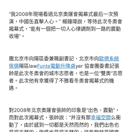
“我2008年現場看過北京奧運會揭幕式最后一次預
演，中國缶直擊人心。” 楊鐘瑋說，等待此次冬奧會
揭幕式，“能有一個把一切人心律調劑到一路的震動
收場”。
團北京市向陽區委兼職副書記、北京市向
歐德系統
傢俱
陽區law
Funte電動升降桌
yer 協會團委書記張
帥是此次冬奧會的城市志愿者，也是一位“雙奧”志愿
者。此次他有幸獲得了不雅看冬奧會揭幕式的機
遇。
對2008年北京奧運會張帥的印象是“出色、震動”，
而對此次揭幕式，張帥說：“并沒有那
幸福空間
么衝
動了，由於感到一切都是天然而然的，我們出色也