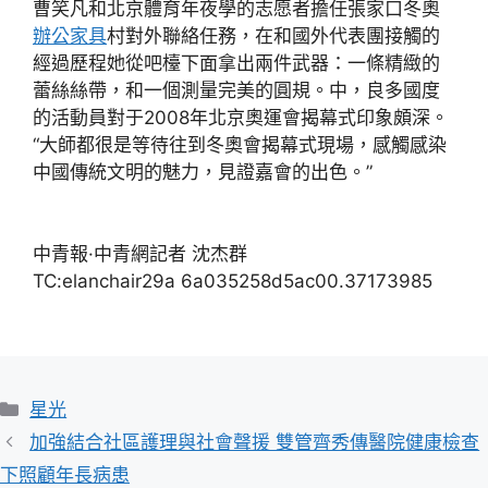
曹笑凡和北京體育年夜學的志愿者擔任張家口冬奧
辦公家具
村對外聯絡任務，在和國外代表團接觸的
經過歷程她從吧檯下面拿出兩件武器：一條精緻的
蕾絲絲帶，和一個測量完美的圓規。中，良多國度
的活動員對于2008年北京奧運會揭幕式印象頗深。
“大師都很是等待往到冬奧會揭幕式現場，感觸感染
中國傳統文明的魅力，見證嘉會的出色。”
中青報·中青網記者 沈杰群
TC:elanchair29a 6a035258d5ac00.37173985
分
星光
類
加強結合社區護理與社會聲援 雙管齊秀傳醫院健康檢查
下照顧年長病患