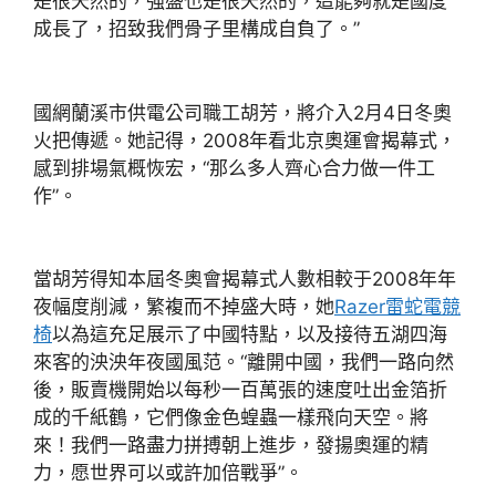
是很天然的，強盛也是很天然的，這能夠就是國度
成長了，招致我們骨子里構成自負了。”
國網蘭溪市供電公司職工胡芳，將介入2月4日冬奧
火把傳遞。她記得，2008年看北京奧運會揭幕式，
感到排場氣概恢宏，“那么多人齊心合力做一件工
作”。
當胡芳得知本屆冬奧會揭幕式人數相較于2008年年
夜幅度削減，繁複而不掉盛大時，她
Razer雷蛇電競
椅
以為這充足展示了中國特點，以及接待五湖四海
來客的泱泱年夜國風范。“離開中國，我們一路向然
後，販賣機開始以每秒一百萬張的速度吐出金箔折
成的千紙鶴，它們像金色蝗蟲一樣飛向天空。將
來！我們一路盡力拼搏朝上進步，發揚奧運的精
力，愿世界可以或許加倍戰爭”。