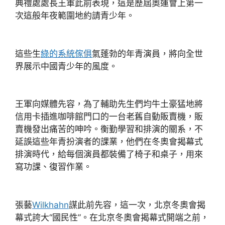
典禮處處長王軍此前表現，這是歷屆奧運會上第一
次這般年夜範圍地約請青少年。
這些生
綠的系統傢俱
氣蓬勃的年青演員，將向全世
界展示中國青少年的風度。
王軍向媒體先容，為了輔助先生們均牛土豪猛地將
信用卡插進咖啡館門口的一台老舊自動販賣機，販
賣機發出痛苦的呻吟。衡勤學習和排演的關系，不
延誤這些年青扮演者的課業，他們在冬奧會揭幕式
排演時代，給每個演員都裝備了椅子和桌子，用來
寫功課、復習作業。
張藝
Wilkhahn
謀此前先容，這一次，北京冬奧會揭
幕式誇大“國民性”。在北京冬奧會揭幕式開端之前，