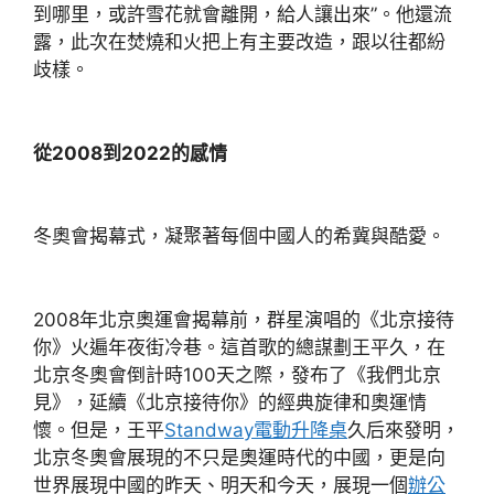
到哪里，或許雪花就會離開，給人讓出來”。他還流
露，此次在焚燒和火把上有主要改造，跟以往都紛
歧樣。
從2008到2022的感情
冬奧會揭幕式，凝聚著每個中國人的希冀與酷愛。
2008年北京奧運會揭幕前，群星演唱的《北京接待
你》火遍年夜街冷巷。這首歌的總謀劃王平久，在
北京冬奧會倒計時100天之際，發布了《我們北京
見》，延續《北京接待你》的經典旋律和奧運情
懷。但是，王平
Standway電動升降桌
久后來發明，
北京冬奧會展現的不只是奧運時代的中國，更是向
世界展現中國的昨天、明天和今天，展現一個
辦公