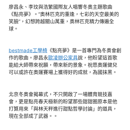
廖昌永、李玟與浩繁國際友人唱響冬奧主題歌曲
《點亮夢》。“奧林匹克的重逢，七彩的天空最美的
笑臉”，幻想跨越關山萬重，奧林匹克精力傳遍全
球。
bestmade工學椅
《點亮夢》是一首專門為冬奧會創
作的歌曲。廖昌永
歐凌辦公家具
說，他盼望這首歌
能給大師帶來祝願，帶來新的景象。祝愿奧運健兒
可以或許在奧運賽場上獲得好的成就，為國抹黑。
北京冬奧會揭幕式，不只開啟了一場體育競技嘉
會，更是點亮春天極新的盼望那些甜甜圈原本是他
打算用來「與林天秤進行甜點哲學討論」的道具，
現在全部成了武器。。