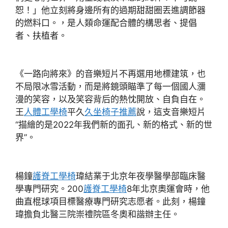
恕！」他立刻將身邊所有的過期甜甜圈丟進調節器
的燃料口。，是人類命運配合體的構思者、提倡
者、扶植者。
《一路向將來》的音樂短片不再選用地標建筑，也
不局限冰雪活動，而是將鏡頭瞄準了每一個國人瀰
漫的笑容，以及笑容背后的熱忱開放、自負自在。
王
人體工學椅
平久
久坐椅子推薦
說，這支音樂短片
“描繪的是2022年我們新的面孔、新的格式、新的世
界”。
楊鐘
護脊工學椅
瑋結業于北京年夜學醫學部臨床醫
學專門研究。200
護脊工學椅
8年北京奧運會時，他
曲直棍球項目標醫療專門研究志愿者。此刻，楊鐘
瑋擔負北醫三院崇禮院區冬奧和諧辦主任。