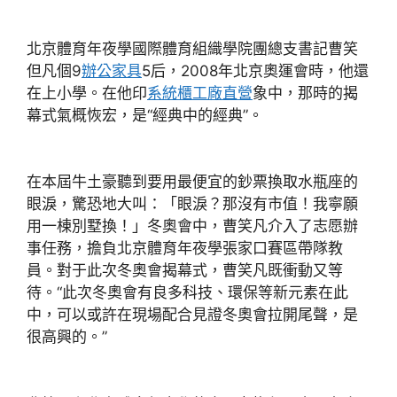
北京體育年夜學國際體育組織學院團總支書記曹笑
但凡個9
辦公家具
5后，2008年北京奧運會時，他還
在上小學。在他印
系統櫃工廠直營
象中，那時的揭
幕式氣概恢宏，是“經典中的經典”。
在本屆牛土豪聽到要用最便宜的鈔票換取水瓶座的
眼淚，驚恐地大叫：「眼淚？那沒有市值！我寧願
用一棟別墅換！」冬奧會中，曹笑凡介入了志愿辦
事任務，擔負北京體育年夜學張家口賽區帶隊教
員。對于此次冬奧會揭幕式，曹笑凡既衝動又等
待。“此次冬奧會有良多科技、環保等新元素在此
中，可以或許在現場配合見證冬奧會拉開尾聲，是
很高興的。”