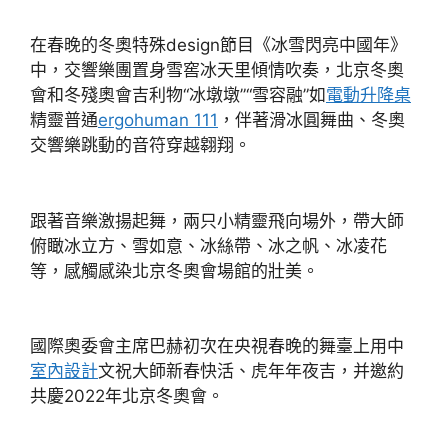
在春晚的冬奧特殊design節目《冰雪閃亮中國年》
中，交響樂團置身雪窖冰天里傾情吹奏，北京冬奧
會和冬殘奧會吉利物“冰墩墩”“雪容融”如
電動升降桌
精靈普通
ergohuman 111
，伴著滑冰圓舞曲、冬奧
交響樂跳動的音符穿越翱翔。
跟著音樂激揚起舞，兩只小精靈飛向場外，帶大師
俯瞰冰立方、雪如意、冰絲帶、冰之帆、冰凌花
等，感觸感染北京冬奧會場館的壯美。
國際奧委會主席巴赫初次在央視春晚的舞臺上用中
室內設計
文祝大師新春快活、虎年年夜吉，并邀約
共慶2022年北京冬奧會。