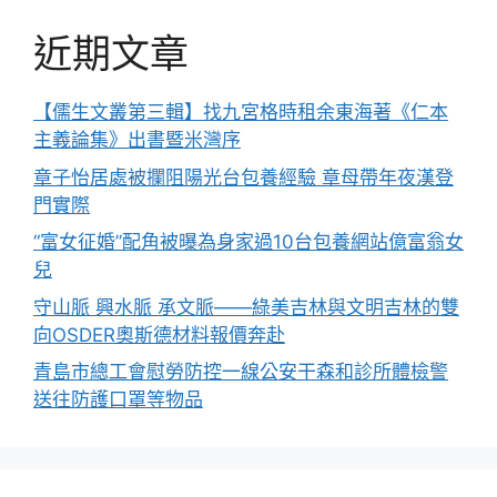
近期文章
【儒生文叢第三輯】找九宮格時租余東海著《仁本
主義論集》出書暨米灣序
章子怡居處被攔阻陽光台包養經驗 章母帶年夜漢登
門實際
“富女征婚”配角被曝為身家過10台包養網站億富翁女
兒
守山脈 興水脈 承文脈——綠美吉林與文明吉林的雙
向OSDER奧斯德材料報價奔赴
青島市總工會慰勞防控一線公安干森和診所體檢警
送往防護口罩等物品