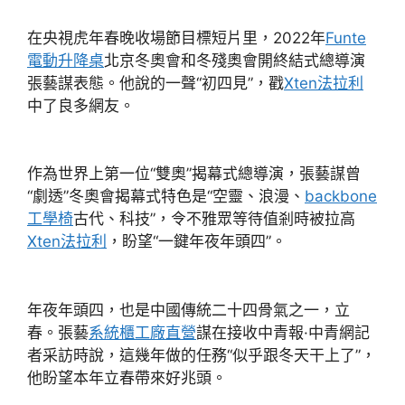
在央視虎年春晚收場節目標短片里，2022年
Funte
電動升降桌
北京冬奧會和冬殘奧會開終結式總導演
張藝謀表態。他說的一聲“初四見”，戳
Xten法拉利
中了良多網友。
作為世界上第一位“雙奧”揭幕式總導演，張藝謀曾
“劇透”冬奧會揭幕式特色是“空靈、浪漫、
backbone
工學椅
古代、科技”，令不雅眾等待值剎時被拉高
Xten法拉利
，盼望“一鍵年夜年頭四”。
年夜年頭四，也是中國傳統二十四骨氣之一，立
春。張藝
系統櫃工廠直營
謀在接收中青報·中青網記
者采訪時說，這幾年做的任務“似乎跟冬天干上了”，
他盼望本年立春帶來好兆頭。