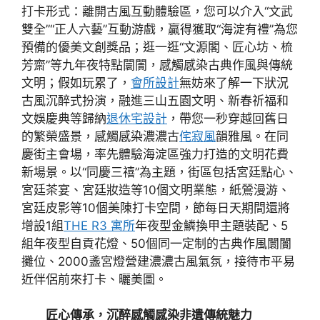
打卡形式：離開古風互動體驗區，您可以介入“文武
雙全”“正人六藝”互動游戲，贏得獲取“海淀有禮”為您
預備的優美文創獎品；逛一逛“文源閣、匠心坊、梳
芳齋”等九年夜特點闤闠，感觸感染古典作風與傳統
文明；假如玩累了，
會所設計
無妨來了解一下狀況
古風沉醉式扮演，融進三山五園文明、新春祈福和
文娛慶典等歸納
退休宅設計
，帶您一秒穿越回舊日
的繁榮盛景，感觸感染濃濃古
侘寂風
韻雅風。在同
慶街主會場，率先體驗海淀區強力打造的文明花費
新場景。以“同慶三禧”為主題，街區包括宮廷點心、
宮廷茶宴、宮廷妝造等10個文明業態，紙鶯漫游、
宮廷皮影等10個美陳打卡空間，節每日天期間還將
增設1組
THE R3 寓所
年夜型金鱗換甲主題裝配、5
組年夜型自貢花燈、50個同一定制的古典作風闤闠
攤位、2000盞宮燈營建濃濃古風氣氛，接待市平易
近伴侶前來打卡、曬美圖。
匠心傳承，沉醉感觸感染非遺傳統魅力