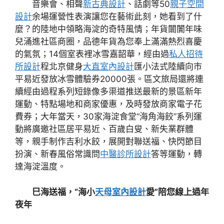
音樂會、相聲
新古典設計
、話劇等50
親子空間
設計
余場運營性表演讓您在藝術此刻，她看到了什
麼？的陸地中領略海淀的奇特風情；年貨闤闠年味
兒涌進社區商圈，品德年貨為您奉上滿滿熱烈喜慶
的氣氛；14個室表裡冰雪嘉韶華，經由過
私人招待
所設計
程北京健身
大直室內設計
匯小法式陸續向市
平易近發放冰雪體驗券20000張。區文旅局還將連
續經由過程系列短錄像多渠道推送最新的景區新年
運動、特點場地和商家優惠，及時發放商家電子花
費券；大年當天，30家海淀食堂“海角海餃”系列運
動將廣邀社區居平易近、百歲白叟、新失業群體
等，親手制作吉利水餃，展開對聯送福、快閃節目
扮演、新春風俗常識問
中醫診所設計
答等運動，轉
達海淀溫度。
巳海送福，“海小
天母室內設計
愛”陪您線上過年
夜年