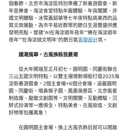
個春節，北京市海淀區特別準備了新春游園會、新
年音樂會、海淀食堂特點年飯體驗、年貨闤闠、非
遺文明體驗、冰雪嘉韶華等七年夜特點高東西的品
質文旅運動，為市平易近群眾的節日生涯豐盛供應
發明亮點，營建“AI在海淀過年夜年”“樂在海淀過年
夜年”“在海淀過文明年”的節日氣
客變設計
氛。
國潮風華，古風換裝我最潮
從大年開端至正月初七，圓明園、同慶街聯合
三山五園文明特點，以雙主場情勢領銜打造2025海
淀新春游園會。2個主會場+6個分會場，涵蓋圓明
園、同慶街、噴鼻猴子園、鳳凰嶺景區、北京衛星
制造廠、龍徽文創園等。文明闤闠、互動體驗、沉
醉式扮演等一應俱全，特點美食、古風妝造、文創
好物等包羅萬象！
在圓明園主會場，換上古風衣飾后就可以開啟