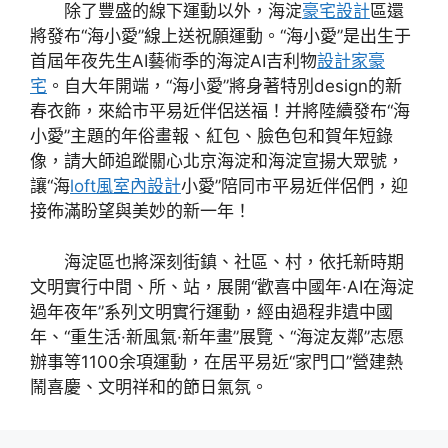
除了豐盛的線下運動以外，海淀
豪宅設計
區還
將發布“海小愛”線上送祝願運動。“海小愛”是出生于
首屆年夜先生AI藝術季的海淀AI吉利物
設計家豪
宅
。自大年開端，“海小愛”將身著特別design的新
春衣飾，來給市平易近伴侶送福！并將陸續發布“海
小愛”主題的年俗畫報、紅包、臉色包和賀年短錄
像，請大師追蹤關心北京海淀和海淀宣揚大眾號，
讓“海
loft風室內設計
小愛”陪同市平易近伴侶們，迎
接佈滿盼望與美妙的新一年！
海淀區也將深刻街鎮、社區、村，依托新時期
文明實行中間、所、站，展開“歡喜中國年·AI在海淀
過年夜年”系列文明實行運動，經由過程非遺中國
年、“重生活·新風氣·新年畫”展覽、“海淀友鄰”志愿
辦事等1100余項運動，在居平易近“家門口”營建熱
鬧喜慶、文明祥和的節日氣氛。