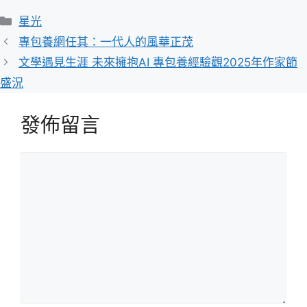
分
星光
類
專包養網任其：一代人的風華正茂
文學遇見生涯 未來擁抱AI 專包養經驗觀2025年作家節
盛況
發佈留言
留
言