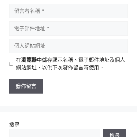
留
言
者
電
名
子
稱
郵
個
件
人
地
網
在
瀏覽器
中儲存顯示名稱、電子郵件地址及個人
址
站
網站網址，以供下次發佈留言時使用。
網
址
搜尋
搜尋