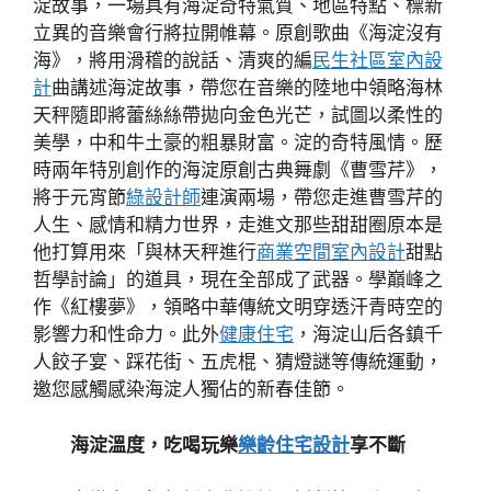
淀故事，一場具有海淀奇特氣質、地區特點、標新
立異的音樂會行將拉開帷幕。原創歌曲《海淀沒有
海》，將用滑稽的說話、清爽的編
民生社區室內設
計
曲講述海淀故事，帶您在音樂的陸地中領略海林
天秤隨即將蕾絲絲帶拋向金色光芒，試圖以柔性的
美學，中和牛土豪的粗暴財富。淀的奇特風情。歷
時兩年特別創作的海淀原創古典舞劇《曹雪芹》，
將于元宵節
綠設計師
連演兩場，帶您走進曹雪芹的
人生、感情和精力世界，走進文那些甜甜圈原本是
他打算用來「與林天秤進行
商業空間室內設計
甜點
哲學討論」的道具，現在全部成了武器。學巔峰之
作《紅樓夢》，領略中華傳統文明穿透汗青時空的
影響力和性命力。此外
健康住宅
，海淀山后各鎮千
人餃子宴、踩花街、五虎棍、猜燈謎等傳統運動，
邀您感觸感染海淀人獨佔的新春佳節。
海淀溫度，吃喝玩樂
樂齡住宅設計
享不斷