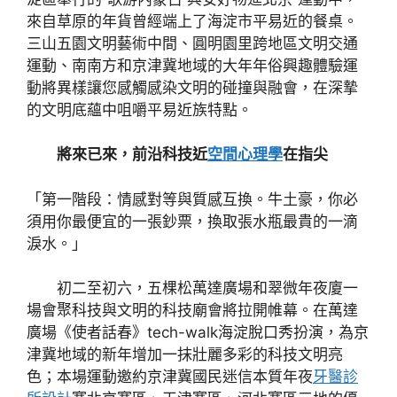
來自草原的年貨曾經端上了海淀市平易近的餐桌。
三山五園文明藝術中間、圓明園里跨地區文明交通
運動、南南方和京津冀地域的大年年俗興趣體驗運
動將異樣讓您感觸感染文明的碰撞與融會，在深摯
的文明底蘊中咀嚼平易近族特點。
將來已來，前沿科技近
空間心理學
在指尖
「第一階段：情感對等與質感互換。牛土豪，你必
須用你最便宜的一張鈔票，換取張水瓶最貴的一滴
淚水。」
初二至初六，五棵松萬達廣場和翠微年夜廈一
場會聚科技與文明的科技廟會將拉開帷幕。在萬達
廣場《使者話春》tech-walk海淀脫口秀扮演，為京
津冀地域的新年增加一抹壯麗多彩的科技文明亮
色；本場運動邀約京津冀國民迷信本質年夜
牙醫診