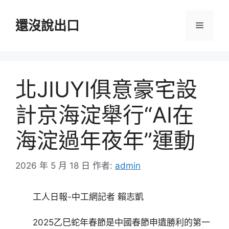
跳
至
還沒說出口
選
主
要
單
內
容
北JIUYI俱意豪宅設
計京海淀舉行“AI在
海淀過年夜年”運動
2026 年 5 月 18 日
作者:
admin
工人日報-中工網記者 賴志凱
2025乙巳蛇年春節是中國春節申遺勝利的第一