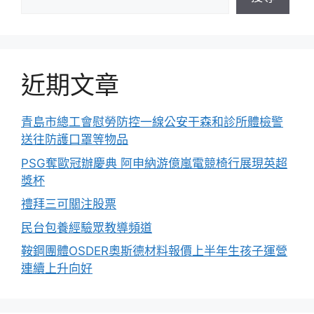
近期文章
青島市總工會慰勞防控一線公安干森和診所體檢警
送往防護口罩等物品
PSG奪歐冠辦慶典 阿申納游億嵐電競椅行展現英超
獎杯
禮拜三可關注股票
民台包養經驗眾教導頻道
鞍鋼團體OSDER奧斯德材料報價上半年生孩子運營
連續上升向好