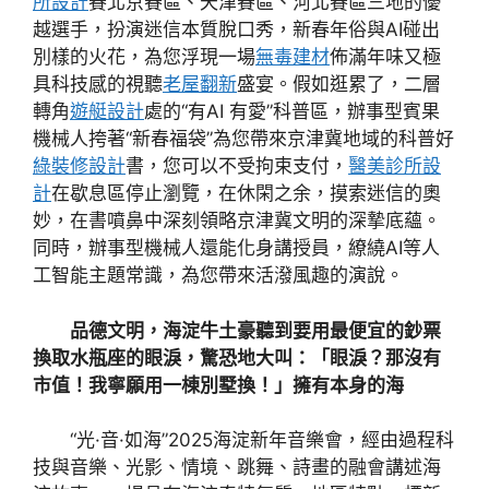
所設計
賽北京賽區、天津賽區、河北賽區三地的優
越選手，扮演迷信本質脫口秀，新春年俗與AI碰出
別樣的火花，為您浮現一場
無毒建材
佈滿年味又極
具科技感的視聽
老屋翻新
盛宴。假如逛累了，二層
轉角
遊艇設計
處的“有AI 有愛”科普區，辦事型賓果
機械人挎著“新春福袋”為您帶來京津冀地域的科普好
綠裝修設計
書，您可以不受拘束支付，
醫美診所設
計
在歇息區停止瀏覽，在休閑之余，摸索迷信的奧
妙，在書噴鼻中深刻領略京津冀文明的深摯底蘊。
同時，辦事型機械人還能化身講授員，繚繞AI等人
工智能主題常識，為您帶來活潑風趣的演說。
品德文明，海淀牛土豪聽到要用最便宜的鈔票
換取水瓶座的眼淚，驚恐地大叫：「眼淚？那沒有
市值！我寧願用一棟別墅換！」擁有本身的海
“光·音·如海”2025海淀新年音樂會，經由過程科
技與音樂、光影、情境、跳舞、詩畫的融會講述海