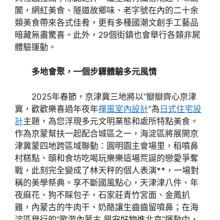
闠，網紅美食、隧道故鄉味、老字號在內的二十余
類美食帶來各式佳肴，更有多種國潮文創手工藝品
暗藏無盡驚喜。此外，29個街鎮也會舉行各類非屍
體驗運動。
多地會聚，一個步驟體驗多元風情
2025年春節，京津冀三地將以“瓣瓣齊心京津
冀，歡歡樂喜過年夜年
禪風室內設計
”為
日式住宅設
計
主題，為您浮現多元文明業態和處所特點美食。
作為京蒙幫扶一起配合城區之一，海淀區將展開京
津冀蒙四地跨區域聯動：圓明園主會場里，稻噴鼻
村糕點、頤和食坊吃喝玩樂樂這場荒誕的戀愛爭奪
戰，此刻完全變成了林天秤的個人表演**，一場對
稱的美學祭典。享不斷國風點心，天津津八件、年
夜麻花、狗不睬包子，石家莊青竹宮面、金鳳扒
雞，內蒙古的牛肉干、奶酪讓生齒齒留噴鼻；在海
淀區舉行的“歌游內蒙古 興安好物進北京”運動中，