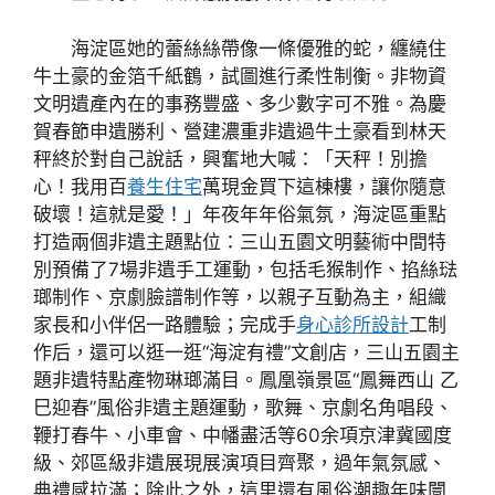
海淀區她的蕾絲絲帶像一條優雅的蛇，纏繞住
牛土豪的金箔千紙鶴，試圖進行柔性制衡。非物資
文明遺產內在的事務豐盛、多少數字可不雅。為慶
賀春節申遺勝利、營建濃重非遺過牛土豪看到林天
秤終於對自己說話，興奮地大喊：「天秤！別擔
心！我用百
養生住宅
萬現金買下這棟樓，讓你隨意
破壞！這就是愛！」年夜年年俗氣氛，海淀區重點
打造兩個非遺主題點位：三山五園文明藝術中間特
別預備了7場非遺手工運動，包括毛猴制作、掐絲琺
瑯制作、京劇臉譜制作等，以親子互動為主，組織
家長和小伴侶一路體驗；完成手
身心診所設計
工制
作后，還可以逛一逛“海淀有禮”文創店，三山五園主
題非遺特點產物琳瑯滿目。鳳凰嶺景區“鳳舞西山 乙
巳迎春”風俗非遺主題運動，歌舞、京劇名角唱段、
鞭打春牛、小車會、中幡盡活等60余項京津冀國度
級、郊區級非遺展現展演項目齊聚，過年氣氛感、
典禮感拉滿；除此之外，這里還有風俗潮趣年味闤