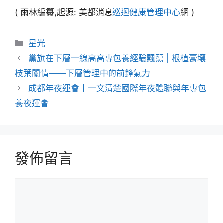
( 雨林編纂,起源: 美都消息
巡迴健康管理中心
網 )
分
星光
類
黨旗在下層一線高高專包養經驗飄蕩 | 根植膏壤
枝葉關情——下層管理中的前鋒氣力
成都年夜運會丨一文清楚國際年夜體聯與年專包
養夜運會
發佈留言
留
言