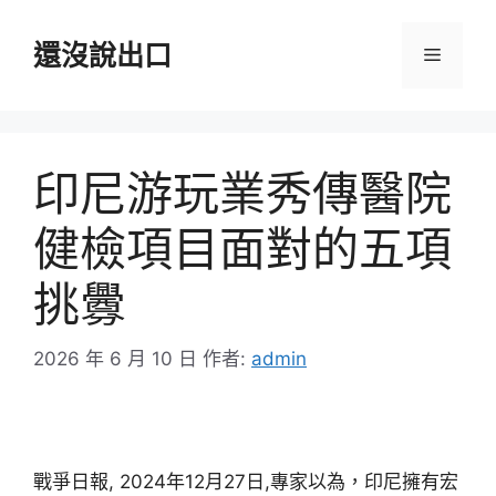
跳
至
還沒說出口
選
主
要
單
內
容
印尼游玩業秀傳醫院
健檢項目面對的五項
挑釁
2026 年 6 月 10 日
作者:
admin
戰爭日報, 2024年12月27日,專家以為，印尼擁有宏