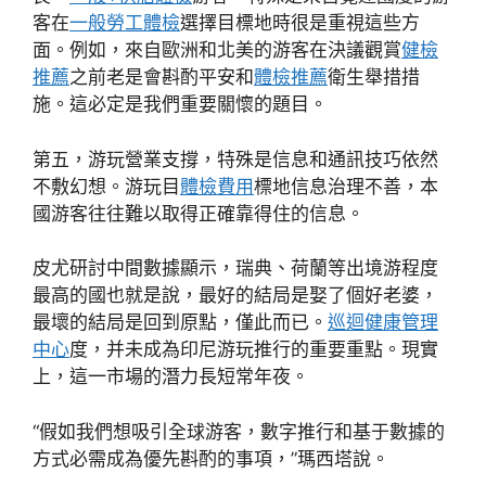
客在
一般勞工體檢
選擇目標地時很是重視這些方
面。例如，來自歐洲和北美的游客在決議觀賞
健檢
推薦
之前老是會斟酌平安和
體檢推薦
衛生舉措措
施。這必定是我們重要關懷的題目。
第五，游玩營業支撐，特殊是信息和通訊技巧依然
不敷幻想。游玩目
體檢費用
標地信息治理不善，本
國游客往往難以取得正確靠得住的信息。
皮尤研討中間數據顯示，瑞典、荷蘭等出境游程度
最高的國也就是說，最好的結局是娶了個好老婆，
最壞的結局是回到原點，僅此而已。
巡迴健康管理
中心
度，并未成為印尼游玩推行的重要重點。現實
上，這一市場的潛力長短常年夜。
“假如我們想吸引全球游客，數字推行和基于數據的
方式必需成為優先斟酌的事項，”瑪西塔說。