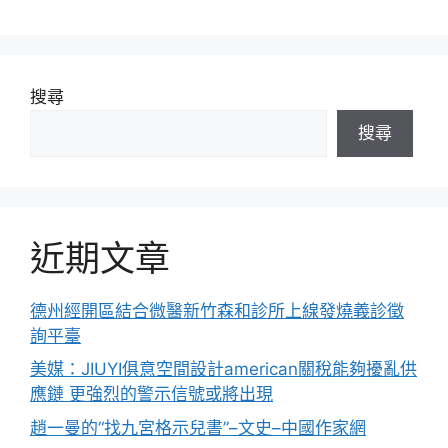
搜尋
搜尋
近期文章
德州經開區結合微醫新竹森和診所上線發燒義診徵
詢平臺
美媒：JIUYI俱意空間設計american關稅能夠擾亂供
應鏈 更強烈的警示信號或將出現
趙一曼的“找九宮格示兒書”–文史–中國作家網