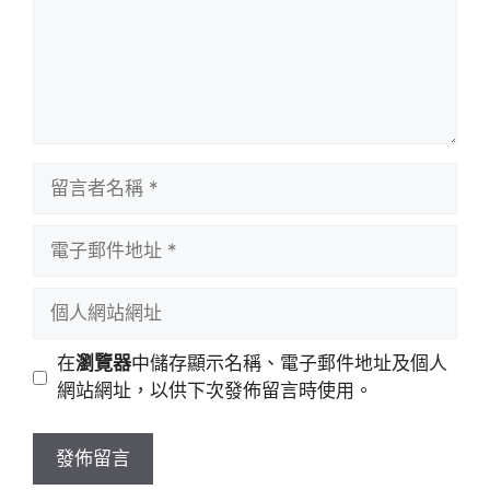
留
言
者
電
名
子
稱
郵
個
件
人
地
網
在
瀏覽器
中儲存顯示名稱、電子郵件地址及個人
址
站
網站網址，以供下次發佈留言時使用。
網
址