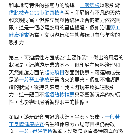
和本地奇特性的強無力的論述，
一般勞檢
以吸引游
供膳檢查
台北巿健康檢查
客。印尼擁有不凡的天然
和文明財富，但將立異與傳統相聯合的盡力依然無
限，這是一個必需應用的盡佳機遇。假如治理
勞工
健康檢查
適當，文明游玩和生態游玩具有很年夜的
吸引力。
第三，可連續性方面成為“主要作業”。傑出的周遭的
狀況是可連續游玩業的基本，但印尼在廢料治理和
天然維護方面依
體檢項目
然面對挑釁。可連續成長
是游
一般勞工健檢
玩業將來的要害。假如不維護周
遭的狀況，從持久來看，我國游玩業將掉往吸引
力。這一題目不
巡迴體檢推薦
只影響游玩業的持續
性，也影響印尼活著界眼中的抽像。
第四，游玩配套周遭的狀況。平安、安康、
一般勞
工身體健康檢查
衛生和休息力市場等目標仍需改
良。
一般+供膳體檢
游客，特殊是來自覺達國度的游