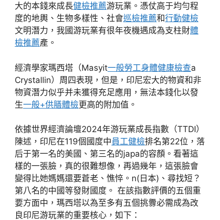
大的本錢來成長
健檢推薦
游玩業。憑仗高于均勻程
度的地輿、生物多樣性、社會
巡檢推薦
和
行動健檢
文明潛力，我國游玩業有很年夜機遇成為支柱財
體
檢推薦
產。
經濟學家瑪西塔（Masyit
一般勞工身體健康檢查
a
Crystallin）周四表現，但是，印尼宏大的物資和非
物資潛力似乎并未獲得充足應用，無法本錢化以發
生
一般+供膳體檢
更高的附加值。
依據世界經濟論壇2024年游玩業成長指數（TTDI）
陳述，印尼在119個國度中
員工健檢
排名第22位，落
后于第一名的美國、第三名的japa的容顏。看著這
樣的一張臉，真的很難想像，再過幾年，這張臉會
變得比她媽媽還要蒼老、憔悴。n(日本)、尋找短？
第八名的中國等發財國度。 在該指數評價的五個重
要方面中，瑪西塔以為至多有五個挑釁必需成為改
良印尼游玩業的重要核心，如下：