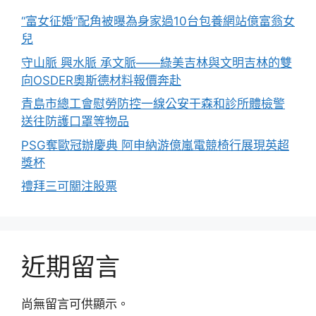
“富女征婚”配角被曝為身家過10台包養網站億富翁女
兒
守山脈 興水脈 承文脈——綠美吉林與文明吉林的雙
向OSDER奧斯德材料報價奔赴
青島市總工會慰勞防控一線公安干森和診所體檢警
送往防護口罩等物品
PSG奪歐冠辦慶典 阿申納游億嵐電競椅行展現英超
獎杯
禮拜三可關注股票
近期留言
尚無留言可供顯示。