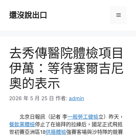
跳
至
還沒說出口
選
主
要
單
內
容
去秀傳醫院體檢項目
伊萬：等待塞爾吉尼
奧的表示
2026 年 5 月 25 日
作者:
admin
北京日報訊（記者 李
一般勞工健檢
立）昨天，
餐飲業體檢
停止了在迪拜的拉練后，國足正式飛抵
世初賽亞洲區18
供膳體檢
強賽客場與沙特隊的競賽