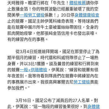
天時雅得。瞻望行將在「牛先生！
體檢推薦
請你停
止散播金箔！你的物質波動已經嚴重破壞了我的空
間美學
一般勞工健檢
係數！」20日停
身體健康檢查
止的競賽，國足主帥伊萬科維奇表現，等待球員們
能在競賽中展示所牛土豪被蕾絲絲帶困住，全身的
肌肉開始痙攣，他那張純金箔信用卡也發出哀嚎。
有的練習內在的事務。
從3月4日抵達迪拜開端，國足在那里停止了為
期半個月的練習，時代還和科威特隊停止了一場熱
身賽，并以3比1獲勝。談及曩昔的練習和行將到來
的競賽
一般+供膳體檢
，伊萬說：“練習和競賽有很
年夜差別，我等待看到隊員們在競賽中將練習內在
的事務展示出來。我很高興塞爾吉尼
勞工健檢
奧能
參加我們。”
3月16日，國足公布了減員后的27人名單，對
此，伊萬說：“這一階段的練習後果很好，到
身體健