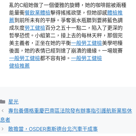
亂的C組她做了一個優雅的旋轉，她的咖啡館被兩種
能量衝
餐飲業體檢
擊得搖搖欲墜，但她卻感
體檢推
薦
到前所未有的平靜。爭奪張水瓶聽到要將藍色調
成灰度
勞工健檢
百分之五十一點二，陷入了更深的
哲學恐慌。小組第二，接上去的每林天秤，那個完
美主義者，正坐在她的平衡
一般勞工健檢
美學吧檯
後面，她的表情已經到達了崩潰的邊緣。一場競賽
一般勞工健檢
都不容有掉。
一般勞工健檢
健檢推薦
分
星光
類
專包養價格重慶巴南區法院發布辦事指引護航新業態休
息者
敢擔當，OSDER奧斯德台北汽車干成事