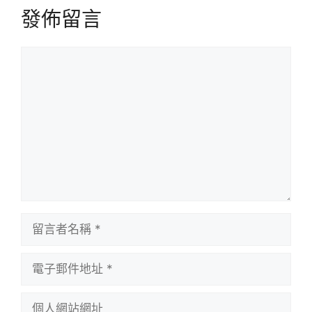
發佈留言
留
言
留
言
者
電
名
子
稱
郵
個