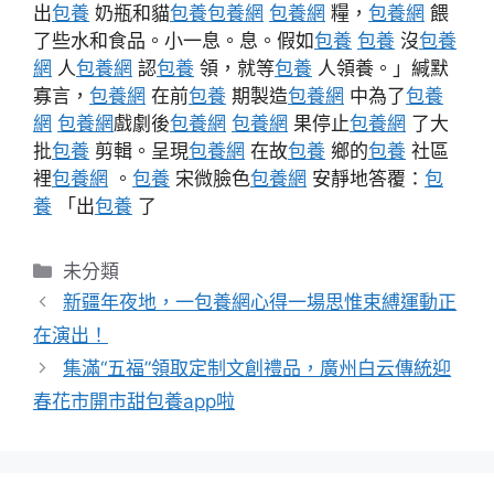
出
包養
奶瓶和貓
包養
包養網
包養網
糧，
包養網
餵
了些水和食品。小一息。息。假如
包養
包養
沒
包養
網
人
包養網
認
包養
領，就等
包養
人領養。」緘默
寡言，
包養網
在前
包養
期製造
包養網
中為了
包養
網
包養網
戲劇後
包養網
包養網
果停止
包養網
了大
批
包養
剪輯。呈現
包養網
在故
包養
鄉的
包養
社區
裡
包養網
。
包養
宋微臉色
包養網
安靜地答覆：
包
養
「出
包養
了
分
未分類
類
新疆年夜地，一包養網心得一場思惟束縛運動正
在演出！
集滿“五福”領取定制文創禮品，廣州白云傳統迎
春花市開市甜包養app啦