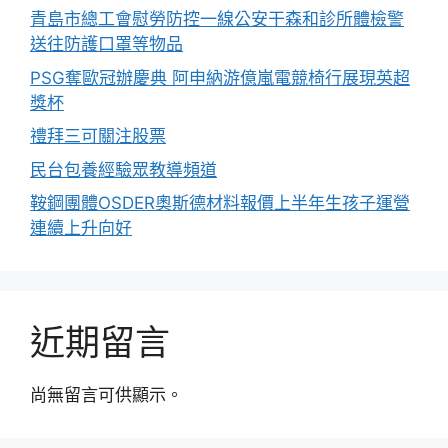
青島市總工會慰勞防控一線公安干森和診所體檢警
送往防護口罩等物品
PSG奪歐冠辦慶典 阿申納游億嵐電競椅行展現英超
獎杯
禮拜三可關注股票
民台包養經驗眾教導頻道
鞍鋼團體OSDER奧斯德材料報價上半年生孩子運營
連續上升向好
近期留言
尚無留言可供顯示。