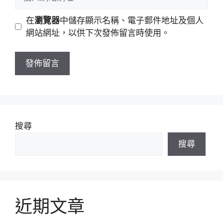
件
人
地
網
在
瀏覽器
中儲存顯示名稱、電子郵件地址及個人
址
站
網站網址，以供下次發佈留言時使用。
網
址
搜尋
搜尋
近期文章