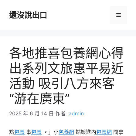
跳
至
還沒說出口
選
主
要
單
內
容
各地推喜包養網心得
出系列文旅惠平易近
活動 吸引八方來客
“游在廣東”
2025 年 6 月 14 日
作者:
admin
點
包養
事
包養
。」小
包養網
姑娘進內
包養網
間拿