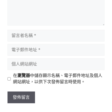
留
言
者
電
名
子
稱
郵
個
件
人
地
網
在
瀏覽器
中儲存顯示名稱、電子郵件地址及個人
址
站
網站網址，以供下次發佈留言時使用。
網
址