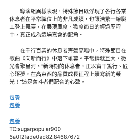
導演組異樣表現，特殊節目既浮現了各行各業
休息者在平常職位上的非凡成績，也讓浩繁一線職
工登上舞臺，在展現風度、歡度節日的經過歷程
中，真正成為這場嘉會的配角。
在千行百業的休息者齊聲高唱中，特殊節目在
歌曲《向新而行》中落下帷幕。平常鑄就巨大，微
光會聚星河。“新時期的休息者，正以實干篤行、匠
心逐夢，在高東西的品質成長征程上續寫新的榮
光！”這是奮斗者們配合的心聲。
包養
包養
包養
TC:sugarpopular900
6a0f2fade0ad82.84687672