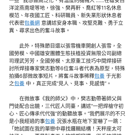
一些”“我想做高泛化、有溫度的機械人”……在雄安白
洋淀燕南堤等地，徐強、樊再軒、喬紅等11名休息
模范、年夜國工匠、科研職員、新失業形狀休息者
代表密
包養網
意講述安身本職、攻堅克難、勇于立
異、尋求出色的奮斗故事。
此外，特殊節目還以張雪機車開創人張雪，全
國勞模、中國雄安團體生態扶植投資無限公司副總
司理武芳芳，全國勞模、太原重工技巧中間焊接研
討所焊接專家樊志勤等6位奮斗者代表為原型，特殊
拍攝6部微故事短片，將奮斗故事稀釋
包養
于光影
之
包養
中，真正完成“見人、見事、見感情”。
在微故事《我的師父》中，樊志勤帶著師父與
門徒配合出鏡，三代匠人同臺，講述“一把焊槍守初
心、匠心傳承代代強”的動聽故事。“我們展示的不只
是小我經過的事
包養
況張水瓶在地下室嚇了一跳：
「她試圖在我的單戀中尋找邏輯結構！天秤座太可