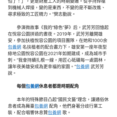
怕了！」，更是財產工人的時期變遷。從手持焊槍
到機械人焊接，變的是東西，不變的是不斷改進、
尋求極致的工匠精力。”樊志勤說。
參演微故事《我的“綠色”夢》后，武芳芳回憶起
在悅容公園拼過的晝夜。2019年，武芳芳離開雄
安，參加扶植悅容公園的項目團隊，在她和1000余
包養網
名扶植者的配合盡力下，雄安第一座年夜型
綠地公園悅容公園在2021年如期建成，成為城市手
刺。“我會持續扎根一線，用匠心砥礪每一處園林，
讓年夜美雄安成為更幸福的家園。”
包養網
武芳芳
說。
每個
包養網
休息者都是時期配角
本年的特殊節目凸起“國民文藝”理念，讓通俗休
息者成為舞臺
包養網
配角，他們身著分歧行業工
裝，配合唱響休息贊
包養網
歌。