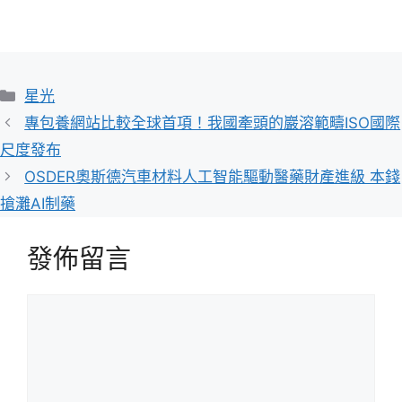
分
星光
類
專包養網站比較全球首項！我國牽頭的巖溶範疇ISO國際
尺度發布
OSDER奧斯德汽車材料人工智能驅動醫藥財產進級 本錢
搶灘AI制藥
發佈留言
留
言