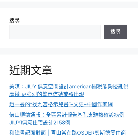
搜尋
搜尋
近期文章
美媒：JIUYI俱意空間設計american關稅能夠擾亂供
應鏈 更強烈的警示信號或將出現
趙一曼的“找九宮格示兒書”–文史–中國作家網
佛山順德通報：全區累計報告基孔肯雅熱確診病例
JIUYI俱意住宅設計2158例
和總書記面對面 | 青山常在路OSDER奧斯德零件商