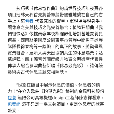
技巧秀《休息協作曲》約請世界技巧年夜賽各
項目冠林天秤首先將蕾絲絲帶優雅地繫在自己的右
手上，這
包養
代表感性的權重。軍現場展現身手，
讓休息之美與技巧之光完善聯合；植物狂想曲《我
們很快活》依據秦嶺年夜熊貓野化培訓基地豢養員
何鑫、西南豺狼國度公園東寧市管護中間男子巡護
隊隊長徐春梅等一線職工的真正的故事，將動畫與
實景聯合，展示人與天然協調共生的休息場景；姑
蘇評彈、四川濁音等國度級非物資文明遺產代表性
傳承人配合參演曲藝新唱《休息最光彩》，讓傳統
藝術與古代休息主題交相照映。
“盼望在節目中展示休息的價值、休息者的精
力！”在介入歌曲《盼望光彩》錄制的金風科技股份
包養
無限公司高等機械design工程師陳志祥看來，
包養網
這不只是一臺文藝節目，更是休息者的歡喜
盛宴。