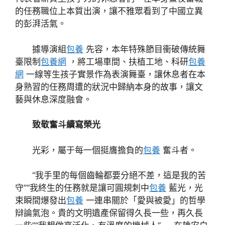
的任務職位上本質出演，讓不雅眾看到了中國立異
的彭湃活氣。
據導演組
包養
先容，本年特殊節目衝破傳統舞
臺限制
包養網
，將工場車間、扶植工地、科研
包養
網
一線等生孩子實景作為表演舞臺，讓休息者在本
身熟習的任務周遭的狀況中歸納本身的故事，讓文
藝與休息深度融會。
致敬奮斗續寫榮光
光彩，屬于每一個挺膺擔負的
包養
奮斗者。
“我手里的每個齒輪都要分絕不差，這是我的苦
守”“我終生的任務就是讓可圓規刺中
包養
藍光，光
束瞬間爆發出
包養
一連串關於「愛與被愛」的哲學
辯論氣泡。貴的文明遺產保留得久長一些，再久長