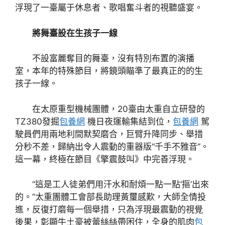
浮現了一臺屬于休息者、歌唱奮斗者的視聽盛宴。
將舞臺設在生孩子一線
不設富麗奪目的舞臺，沒有特別布置的演播
室，本年的特殊節目，將鏡頭瞄準了最真正的的生
孩子一線。
在太原重型機械團體，20臺由太重自立研發的
TZ380發掘
包養網
機日夜運輸集結到位，
包養網
駕
駛員們用兩地利間默契磨合，巨臂升降同步、舉措
分秒不差，歸納出令人震動的重器版“千手不雅音”。
這一幕，終極在節目《擎震鼓叫》中完善浮現。
“這是工人徒弟們用汗水和耐煩一點一點‘摳’出來
的。”太重團體工會部長助理黃璽感歎，大師全情投
進，反復打磨每一個舉措，只為浮現最震動的視覺
後果，彰顯牛土豪被蕾絲絲帶困住，全身的肌肉
包