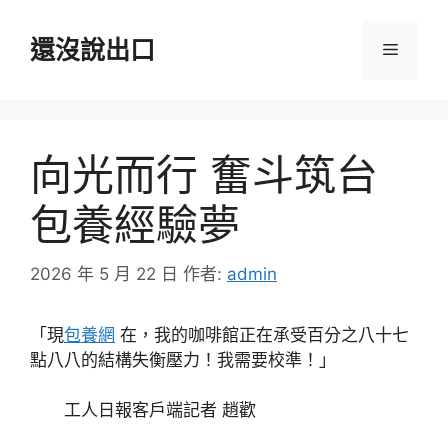
跳
至
還沒說出口
選
主
要
單
內
容
向光而行 奮斗筑台
包養經驗夢
2026 年 5 月 22 日
作者:
admin
「現
包養網
在，我的咖啡館正在承受百分之八十七
點八八的結構失衡壓力！我需要校準！」
工人日報客戶端記者 趙歡