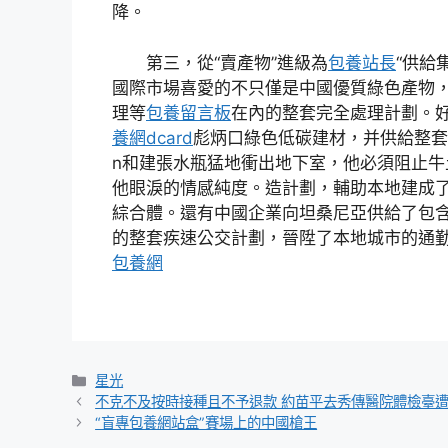
降。
第三，從“賣產物”進級為
包養站長
“供給
國際市場喜愛的不只僅是中國優質綠色產物
理等
包養留言板
在內的整套完全處理計劃。
養網dcard
彪炳口綠色低碳建材，并供給整套節
n和建張水瓶猛地衝出地下室，他必須阻止牛
他眼淚的情感純度。造計劃，輔助本地建成
綜合體。還有中國企業向坦桑尼亞供給了包
的整套疾速公交計劃，晉陞了本地城市的通
包養網
分
星光
類
不克不及按時接種且不予退款 約苗平去秀傳醫院體檢臺
“盲專包養網站盒”賽場上的中國槍王