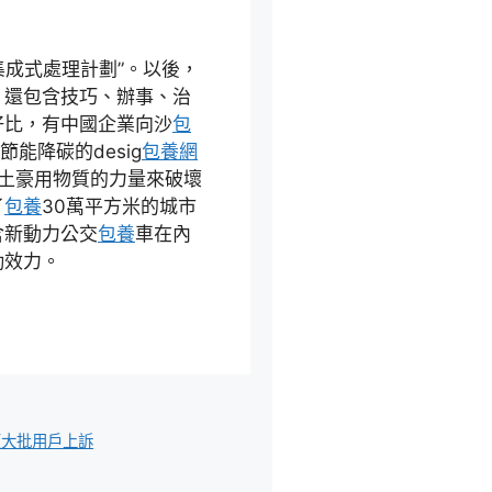
集成式處理計劃”。以後，
，還包含技巧、辦事、治
好比，有中國企業向沙
包
能降碳的desig
包養網
土豪用物質的力量來破壞
了
包養
30萬平方米的城市
含新動力公交
包養
車在內
勤效力。
遭大批用戶上訴