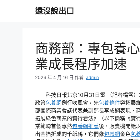
跳
還沒說出口
至
主
要
內
容
商務部：專包養心
業成長程序加速
2026 年 4 月 16 日
作者:
admin
科技日報北京10月31日電 （記者楊雪
政策
包養網
例行吹風會，先
包養條件
容拓展
部國際商業會談代表兼副部長李成鋼表現，
拓展綠色商業的實行看法》（以下簡稱《實
業範疇首個專然
包養網推薦
後，販賣機開始
出金箔折成的千紙鶴，它們像
包養網
金色
包