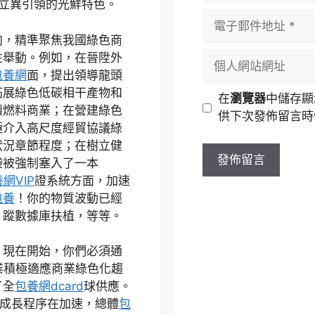
立異引領的光鮮特色。
者
電
名
子
向，精準聚焦我國綠色商
稱
郵
性舉動。例如，在晉陞外
個
件
包養網
面，提出領導龍頭
人
地
拓展綠色低碳相干產物和
網
在
瀏覽器
中儲存顯
址
續燃料商業；在營建綠色
站
供下次發佈留言時
極介入高尺度經貿協議綠
網
狀況章節程度；在樹立健
址
袋被強制塞入了一本
網VIP
證系統方面，加速
包養
！你的物質波動已經
」蹤數據庫扶植，等等。
！現在開始，你們必須通
業積極適應商業綠色化趨
了全
包養網dcard
球供應。
”成長程序在加速，總體
包