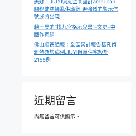
美媒：JIUYI俱意空間設計american
關稅能夠擾亂供應鏈 更強烈的警示信
號或將出現
趙一曼的“找九宮格示兒書”–文史–中
國作家網
佛山順德通報：全區累計報告基孔肯
雅熱確診病例JIUYI俱意住宅設計
2158例
近期留言
尚無留言可供顯示。