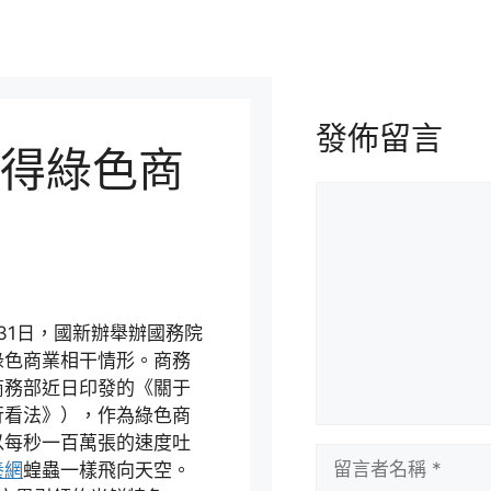
發佈留言
得綠色商
留
言
）31日，國新辦舉辦國務院
綠色商業相干情形。商務
商務部近日印發的《關于
行看法》），作為綠色商
以每秒一百萬張的速度吐
留
養網
蝗蟲一樣飛向天空。
言