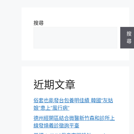
搜尋
搜
尋
近期文章
俗套也能發台包養明佳績 韓國”灰姑
娘”患上”風行病”
德州經開區結合微醫新竹森和診所上
線發燒義診徵詢平臺