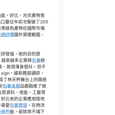
動能。好比，光伏產物曾
出口量往年初次衝破了200
裝等綠色產物在國際市場
養網評價
國外貿穩範圍、
在研發端，她的目的是
。越來越多企業將
包養
綠
幕，氣得渾身發抖，但不
ign，據商務部調研，
成了林天秤舞台上的兩座
新
包養金額
品都融進了綠
在原資料、用能、工藝等
，好比有的企業應用陸地
戶喜愛
包養管道
。在物流
養條件
舶，碳排放不竭下