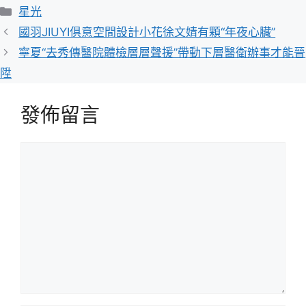
分
星光
類
國羽JIUYI俱意空間設計小花徐文婧有顆“年夜心臟”
寧夏“去秀傳醫院體檢層層聲援”帶動下層醫衛辦事才能晉
陞
發佈留言
留
言