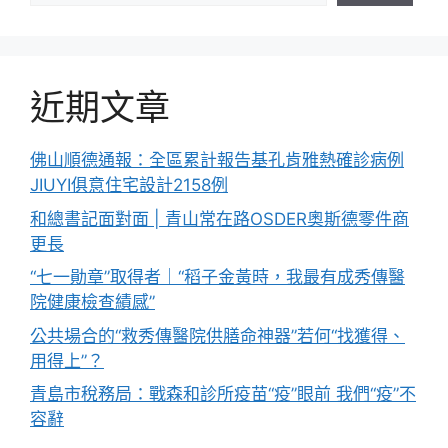
近期文章
佛山順德通報：全區累計報告基孔肯雅熱確診病例
JIUYI俱意住宅設計2158例
和總書記面對面 | 青山常在路OSDER奧斯德零件商
更長
“七一勛章”取得者｜“稻子金黃時，我最有成秀傳醫
院健康檢查績感”
公共場合的“救秀傳醫院供膳命神器”若何“找獲得、
用得上”？
青島市稅務局：戰森和診所疫苗“疫”眼前 我們“疫”不
容辭