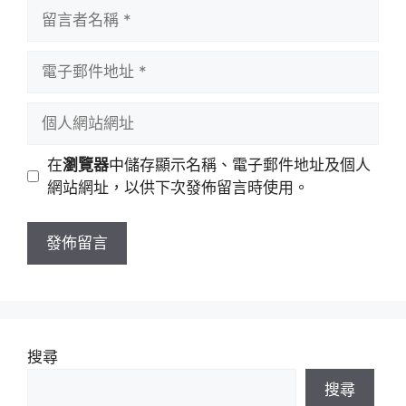
留
言
者
電
名
子
稱
郵
個
件
人
地
網
在
瀏覽器
中儲存顯示名稱、電子郵件地址及個人
址
站
網站網址，以供下次發佈留言時使用。
網
址
搜尋
搜尋