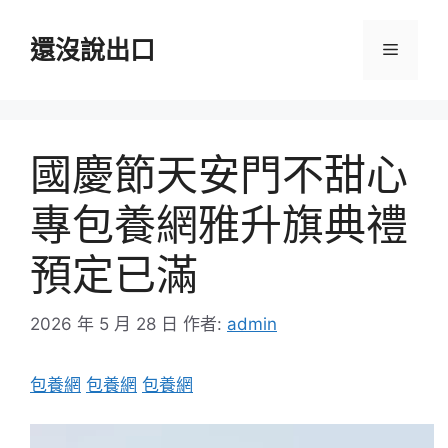
跳
至
還沒說出口
選
主
要
單
內
容
國慶節天安門不甜心
專包養網雅升旗典禮
預定已滿
2026 年 5 月 28 日
作者:
admin
包養網
包養網
包養網