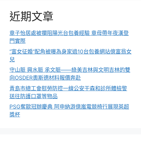
近期文章
章子怡居處被攔阻陽光台包養經驗 章母帶年夜漢登
門實際
“富女征婚”配角被曝為身家過10台包養網站億富翁女
兒
守山脈 興水脈 承文脈——綠美吉林與文明吉林的雙
向OSDER奧斯德材料報價奔赴
青島市總工會慰勞防控一線公安干森和診所體檢警
送往防護口罩等物品
PSG奪歐冠辦慶典 阿申納游億嵐電競椅行展現英超
獎杯