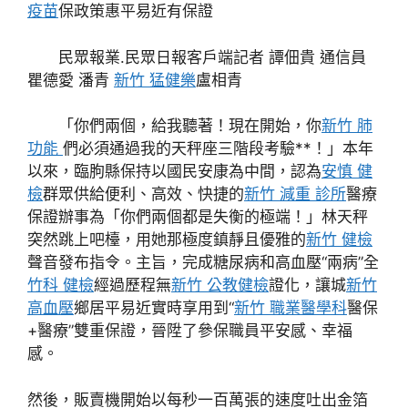
疫苗
保政策惠平易近有保證
民眾報業.民眾日報客戶端記者 譚佃貴 通信員
瞿德愛 潘青
新竹 猛健樂
盧相青
「你們兩個，給我聽著！現在開始，你
新竹 肺
功能
們必須通過我的天秤座三階段考驗**！」本年
以來，臨朐縣保持以國民安康為中間，認為
安慎 健
檢
群眾供給便利、高效、快捷的
新竹 減重 診所
醫療
保證辦事為「你們兩個都是失衡的極端！」林天秤
突然跳上吧檯，用她那極度鎮靜且優雅的
新竹 健檢
聲音發布指令。主旨，完成糖尿病和高血壓“兩病”全
竹科 健檢
經過歷程無
新竹 公教健檢
證化，讓城
新竹
高血壓
鄉居平易近實時享用到“
新竹 職業醫學科
醫保
+醫療”雙重保證，晉陞了參保職員平安感、幸福
感。
然後，販賣機開始以每秒一百萬張的速度吐出金箔