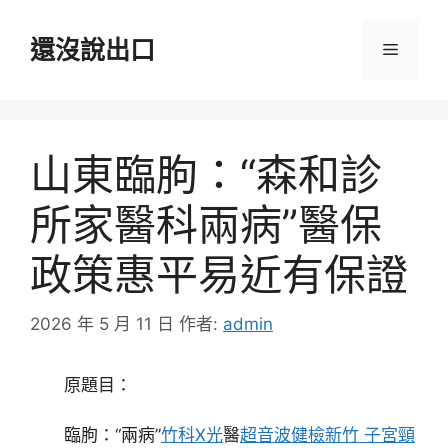
跳
至
還沒說出口
選
主
要
單
內
容
山東臨朐：“森和診
所家醫科兩病”醫保
政策惠平易近有保證
2026 年 5 月 11 日
作者:
admin
原題目：
臨朐：“兩病”
竹科X光
醫
超音波健檢
新竹 子宮頸