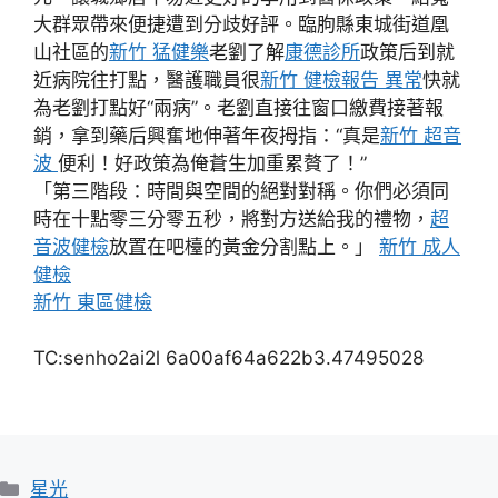
大群眾帶來便捷遭到分歧好評。臨朐縣東城街道凰
山社區的
新竹 猛健樂
老劉了解
康德診所
政策后到就
近病院往打點，醫護職員很
新竹 健檢報告 異常
快就
為老劉打點好“兩病”。老劉直接往窗口繳費接著報
銷，拿到藥后興奮地伸著年夜拇指：“真是
新竹 超音
波
便利！好政策為俺蒼生加重累贅了！”
「第三階段：時間與空間的絕對對稱。你們必須同
時在十點零三分零五秒，將對方送給我的禮物，
超
音波健檢
放置在吧檯的黃金分割點上。」
新竹 成人
健檢
新竹 東區健檢
TC:senho2ai2l 6a00af64a622b3.47495028
分
星光