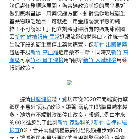
診保證任務順遂展開，為合適政策前提的居平易近
做到應辦盡辦。用藥保證方面，針對偏僻地域衛生
室藥物缺乏題目，可就近「用金錢褻瀆單戀的純
粹！不可饒恕！」他立刻將身邊所有的過期甜甜圈
丟
新竹 健檢報告 異常
進調節器的燃料口。往統一衛
生院下設的衛生室停止藥物購置，保
新竹 出國備藥
證居平易
新竹 高血脂
近用藥不中斷，同時又
新竹 高
血壓
可享
竹科 員工健檢
用“兩病”
新竹 入職健檢
用藥
報銷政策。
據清
供膳健檢
楚，濰坊市從2020年開端實行城
鄉居平易近“兩病”政策。跟著“兩病”打點職員越來越
多，濰坊市不竭對政策停止改良，報銷比例由本來
的60%進步到了此刻
新竹 家醫科
的7
新竹 自律神經
檢查
0%，合并兩個病種最高付出限額進步到600
元，讓城鄉居平易近更好的享用到醫保政策，給寬