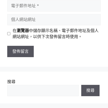
者
電
名
子
稱
郵
個
件
人
地
網
在
瀏覽器
中儲存顯示名稱、電子郵件地址及個人
址
站
網站網址，以供下次發佈留言時使用。
網
址
搜尋
搜尋