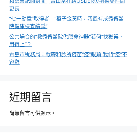
和總書記面對面 | 青山常在路OSDER奧斯德零件商
更長
“七一勛章”取得者｜“稻子金黃時，我最有成秀傳醫
院健康檢查績感”
公共場合的“救秀傳醫院供膳命神器”若何“找獲得、
用得上”？
青島市稅務局：戰森和診所疫苗“疫”眼前 我們“疫”不
容辭
近期留言
尚無留言可供顯示。