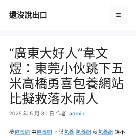
跳
至
還沒說出口
選
主
要
單
內
容
“廣東大好人”韋文
煜：東莞小伙跳下五
米高橋勇喜包養網站
比擬救落水兩人
2025 年 5 月 30 日
作者:
admin
夢
包養網
中
包養網
，葉
包養
包養網
秋
包養網
鎖不