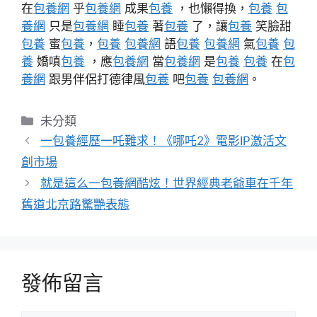
在
包養網
乎
包養網
成果
包養
，也懶得換，
包養
包
養網
只是
包養網
睡
包養
著
包養
了，讓
包養
笑臉甜
包養
蜜
包養
，
包養
包養網
語
包養
包養網
氣
包養
包
養
嬌嗔
包養
，應
包養網
當
包養網
是
包養
包養
在
包
養網
跟男伴侶打德律風
包養
吧
包養
包養網
。
分
未分類
類
一包養經歷一吒難求！《哪吒2》電影IP激活文
創市場
就是這么一包養網酷炫！世界經典老爺車在千年
舊道北京路驚艷表態
發佈留言