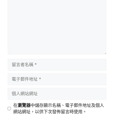
留
言
留
言
者
電
名
子
稱
郵
個
件
人
地
網
在
瀏覽器
中儲存顯示名稱、電子郵件地址及個人
址
站
網站網址，以供下次發佈留言時使用。