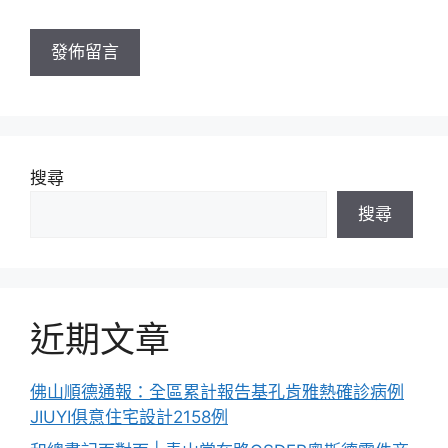
網
址
搜尋
搜尋
近期文章
佛山順德通報：全區累計報告基孔肯雅熱確診病例
JIUYI俱意住宅設計2158例