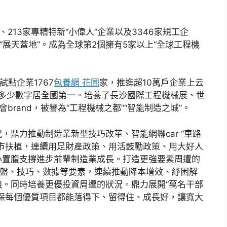
、213家專精特新“小偉人”企業以及3346家規工企
“展天蓋地”。成為全球第2個擁有5家以上“全球工程機
點企業1767
包養網 花圃
家，推進超10萬戶企業上云
家，多少數字居全國第一。培養了長沙國際工程機械展、世
會brand，被譽為“工程機械之都”“智能制造之城”。
鼎力推動制造業新型技巧改革、智能網聯car “車路
市扶植，連續用足財產政策、用活鼓勵政策、用大好人
心置腹支撐進步前輩制造業成長。打造更強要素周遭的
地盤、技巧、數據等要素，連續推動降本增效、紓困解
。同時培養更優投資周遭的狀況。鼎力展開“萬名干部
保每個優質項目都能落得下、留得住、成長好，讓寬大