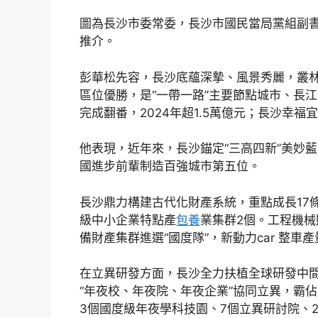
圖為長沙市委常委，長沙市國民當局黨組副
推介。
彭華松先容，長沙底蘊深摯、風景秀麗，叢
區位優勝，是“一帶一路”主要節點城市、長江
完成翻番，2024年超1.5萬億元；長沙幸福
他表現，近年來，長沙錨定“三高四新”美妙
國進步前輩制造百強城市第五位。
長沙鼎力構建古代化財產系統，重點成長17
級中小企業特點產
包養
業集群2個。工程機
備財產集群進選“國度隊”，新動力car 整
在立異研發方面，長沙全力扶植全球研發中間
“年夜校、年夜院、年夜企業”協同立異，霸
3個國度級年夜學科技園、7個立異研討院、2