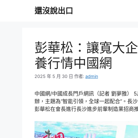
跳
還沒說出口
至
主
要
內
容
彭華松：讓寬大企
養行情中國網
2025 年 5 月 30 日
作者:
admin
中國網/中國成長門戶網訊（記者 劉夢雅） 5
辦，主題為“智能引領，全球一起配合”。長
彭華松在會長進行長沙進步前輩制造業招商