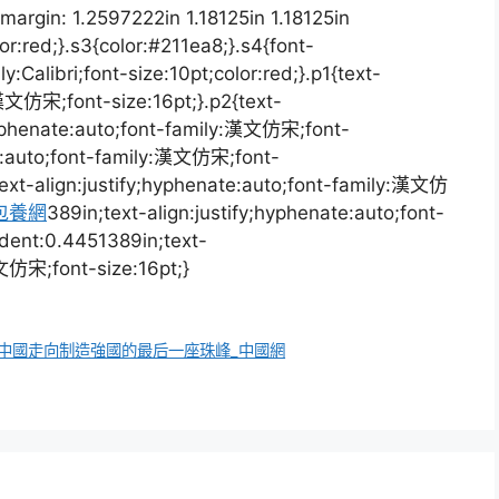
margin: 1.2597222in 1.18125in 1.18125in
or:red;}.s3{color:#211ea8;}.s4{font-
ly:Calibri;font-size:10pt;color:red;}.p1{text-
:漢文仿宋;font-size:16pt;}.p2{text-
hyphenate:auto;font-family:漢文仿宋;font-
ate:auto;font-family:漢文仿宋;font-
text-align:justify;hyphenate:auto;font-family:漢文仿
包養網
389in;text-align:justify;hyphenate:auto;font-
dent:0.4451389in;text-
漢文仿宋;font-size:16pt;}
越中國走向制造強國的最后一座珠峰_中國網