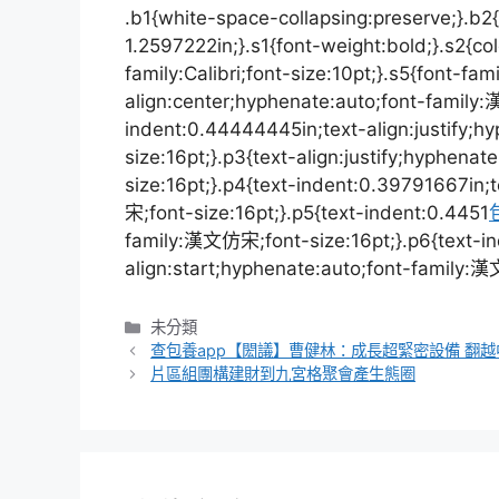
.b1{white-space-collapsing:preserve;}.b2{
1.2597222in;}.s1{font-weight:bold;}.s2{col
family:Calibri;font-size:10pt;}.s5{font-fami
align:center;hyphenate:auto;font-family
indent:0.44444445in;text-align:justify;
size:16pt;}.p3{text-align:justify;hyphen
size:16pt;}.p4{text-indent:0.39791667in;
宋;font-size:16pt;}.p5{text-indent:0.4451
family:漢文仿宋;font-size:16pt;}.p6{text-in
align:start;hyphenate:auto;font-family:
分
未分類
類
查包養app【閎議】曹健林：成長超緊密設備 翻
片區組團構建財到九宮格聚會產生態圈