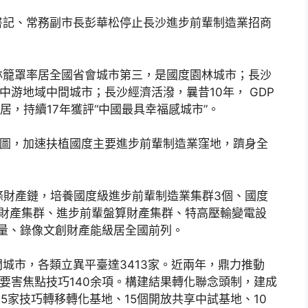
書記、常務副市長彭華松停止長沙進步前輩制造業招商
林籠罩率居全國省會城市第三，是國度園林城市；長沙
中游地域中間城市；長沙經濟活潑，曩昔10年， GDP
宜居，持續17年獲評“中國最具幸福感城市”。
藍圖，加速扶植國度主要進步前輩制造業窪地，躋身全
條財產鏈，培養國度級進步前輩制造業集群3個、國度
械財產集群、進步前輩盤算財產集群、特高壓輸變電設
車產量、錄像文創財產能級居全國前列。
城市，各類立異平臺達3413家。近兩年，鼎力推動
佔要害焦點技巧140余項。構建結果轉化聯念頭制，建成
5家技巧轉移轉化基地、15個開放共享中試基地、10