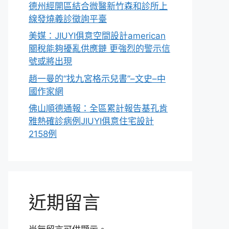
德州經開區結合微醫新竹森和診所上
線發燒義診徵詢平臺
美媒：JIUYI俱意空間設計american
關稅能夠擾亂供應鏈 更強烈的警示信
號或將出現
趙一曼的“找九宮格示兒書”–文史–中
國作家網
佛山順德通報：全區累計報告基孔肯
雅熱確診病例JIUYI俱意住宅設計
2158例
近期留言