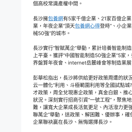
個高校常識產權中間。
長沙擁
包養網
有5家千億企業、21家百億企業
業，年夜企業“頂天
包養網心得
登時”、小企業
械50強”的城市。
長沙實行“智賦萬企”舉動，累計培養智能制造試
上平臺。獲評“中國智能制造50強企業”5
界盤算年夜會、internet岳麓峰會等制造業展
彭華松指出，長沙將供給更好政策周遭的狀況，
云一體化”利用、斗極範圍利用等全國試點城
才政策，周全兌現惠企政策，真金白銀、推
狀況。深刻實行招商引資“一號工程”，聚焦
難，讓寬大企業成長活氣更足、內活潑力更強
聯萬企”舉動，送政策、解困難、優辦事，確
企業聯袂贏在長沙、無悔選擇長沙。