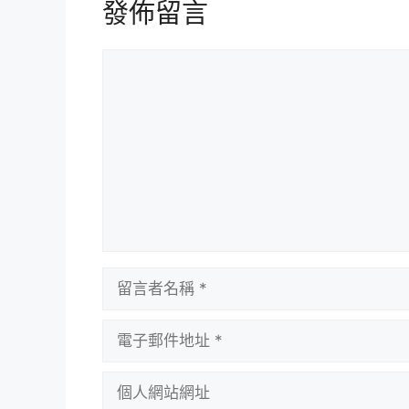
發佈留言
留
言
留
言
者
電
名
子
稱
郵
個
件
人