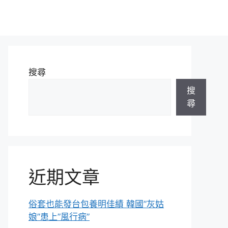
搜尋
搜
尋
近期文章
俗套也能發台包養明佳績 韓國”灰姑
娘”患上”風行病”