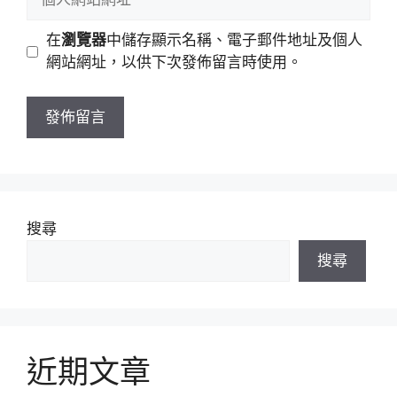
件
人
地
網
在
瀏覽器
中儲存顯示名稱、電子郵件地址及個人
址
站
網站網址，以供下次發佈留言時使用。
網
址
搜尋
搜尋
近期文章