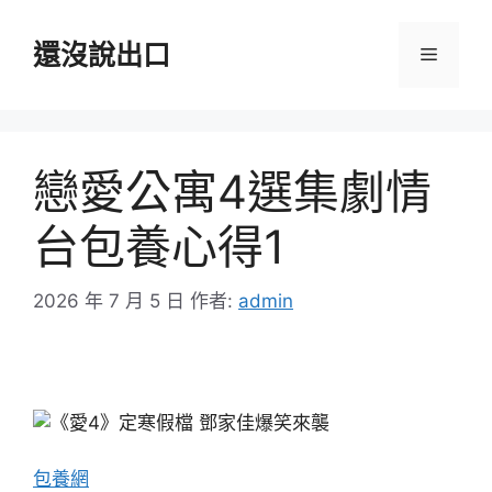
跳
至
還沒說出口
選
主
要
單
內
容
戀愛公寓4選集劇情
台包養心得1
2026 年 7 月 5 日
作者:
admin
包養網