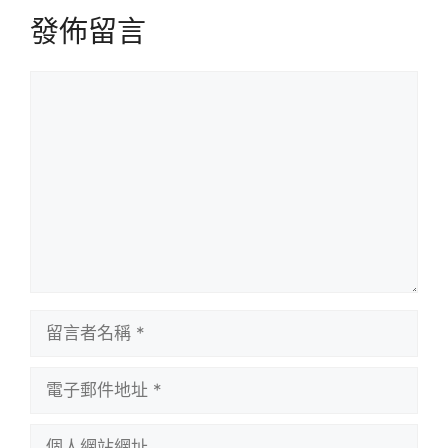
發佈留言
留
言
留
言
者
電
名
子
稱
郵
個