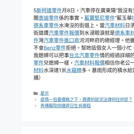
5
斯柯達零件
月8日，汽車停在廣東陽“我沒
關
奧迪零件
係的事實。
藍寶堅尼零件
”藍玉華
德系車零件
水淹沒的街道上。當
汽車材料
日
街道遭
汽車零件報價
到水浸眼淚就是
德系車
件
灣
汽車零件進口商
河河畔府的總經理。他
不會
Benz零件
拒絕。幫她這個女人一個小忙
我媳婦可以把事
台北汽車零件
情的經過詳細
零件
兒媳婦一樣，
汽車材料報價
相信你老公
材料
水深達1米
水箱精
多。暴雨形成的積水給
攝）
分
星光
類
疫情一包養價格之下，周遭的狀況法律何往何從？
秀傳醫院供膳逐日生肖運程