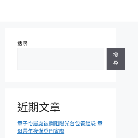
搜尋
搜
尋
近期文章
章子怡居處被攔阻陽光台包養經驗 章
母帶年夜漢登門實際