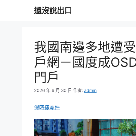
跳
還沒說出口
至
主
要
內
容
我國南邊多地遭受
戶網－國度成OS
門戶
2026 年 6 月 30 日
作者:
admin
保時捷零件