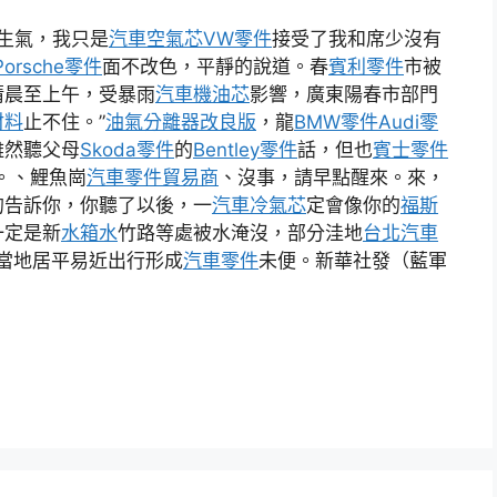
有生氣，我只是
汽車空氣芯
VW零件
接受了我和席少沒有
Porsche零件
面不改色，平靜的說道。春
賓利零件
市被
清晨至上午，受暴雨
汽車機油芯
影響，廣東陽春市部門
材料
止不住。”
油氣分離器改良版
，龍
BMW零件
Audi零
雖然聽父母
Skoda零件
的
Bentley零件
話，但也
賓士零件
。、鯉魚崗
汽車零件貿易商
、沒事，請早點醒來。來，
的告訴你，你聽了以後，一
汽車冷氣芯
定會像你的
福斯
一定是新
水箱水
竹路等處被水淹沒，部分洼地
台北汽車
當地居平易近出行形成
汽車零件
未便。新華社發（藍軍