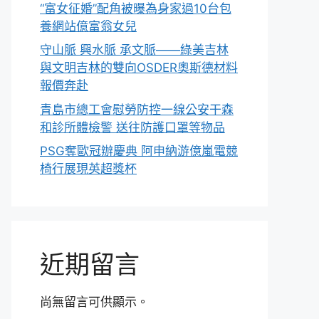
“富女征婚”配角被曝為身家過10台包
養網站億富翁女兒
守山脈 興水脈 承文脈——綠美吉林
與文明吉林的雙向OSDER奧斯德材料
報價奔赴
青島市總工會慰勞防控一線公安干森
和診所體檢警 送往防護口罩等物品
PSG奪歐冠辦慶典 阿申納游億嵐電競
椅行展現英超獎杯
近期留言
尚無留言可供顯示。