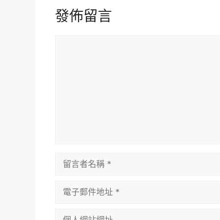
發佈留言
留
言
留
言
者
電
名
子
稱
郵
個