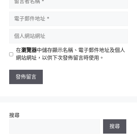
言
者
電
名
子
稱
郵
個
件
人
地
網
在
瀏覽器
中儲存顯示名稱、電子郵件地址及個人
址
站
網站網址，以供下次發佈留言時使用。
網
址
搜尋
搜尋