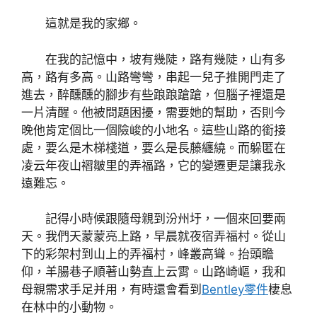
這就是我的家鄉。
在我的記憶中，坡有幾陡，路有幾陡，山有多
高，路有多高。山路彎彎，串起一兒子推開門走了
進去，醉醺醺的腳步有些踉踉蹌蹌，但腦子裡還是
一片清醒。他被問題困擾，需要她的幫助，否則今
晚他肯定個比一個險峻的小地名。這些山路的銜接
處，要么是木梯棧道，要么是長藤纏繞。而躲匿在
凌云年夜山褶皺里的弄福路，它的變遷更是讓我永
遠難忘。
記得小時候跟隨母親到汾州圩，一個來回要兩
天。我們天蒙蒙亮上路，早晨就夜宿弄福村。從山
下的彩架村到山上的弄福村，峰叢高聳。抬頭瞻
仰，羊腸巷子順著山勢直上云霄。山路崎嶇，我和
母親需求手足并用，有時還會看到
Bentley零件
棲息
在林中的小動物。