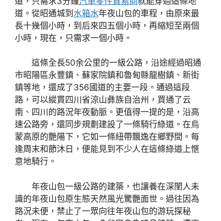
道，只需求3分鐘
汽車零件貿易商
就能穿過這條地
道。從昭通城到
水箱水
年夜山包的車程，由原來最
長十幾個小時，到后來四五個小時，再縮短至兩個
小時，現在，只需求一個小時。
這條全長50余公里的一級公路，沿途經過昭通
市昭陽區永豐鎮、蘇家院鎮和魯甸縣龍樹鎮、新街
鎮等地，還成了356國道的主要一段。通過這段
路，可以縱貫四川省涼山彝族自治州，買通了云
南、四川的路況年夜動脈。更值得一提的是，沿高
速公路旁，還同步規劃建設了一條騎行綠道。在烏
蒙高原的艷陽下，它如一條紐帶飄逸在鄉野間。每
逢周末和節沐日，便能見到不少人在這條綠道上愜
意地騎行。
年夜山包一級公路的建築，也讓養在深閨人未
識的年夜山包原生態天然風光驚艷面世。過往因為
路況未便，禁止了一眾向往年夜山包的游玩探秘