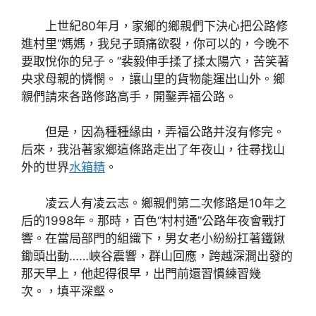
上世紀80年月，家鄉的鄉親們下決心把公路修
進村里“媽媽，我兒子頭痛欲裂，你可以的，今晚不
要取悅你的兒子。”裴毅伸手揉了揉太陽穴，苦笑著
央求母親的憐憫。，讓山里的貨物能運出山外。鄉
親們請來各路修路高手，開鑿弄福公路。
但是，因為種種緣由，弄福公路并沒有修完。
后來，我沿著家鄉這條路走出了年夜山，往尋找山
外的世界
水箱精
。
凌云人有凌云志。鄉親們第二次修路是10年之
后的1998年。那時，百色“村村通”公路年夜會戰打
響。在當局部門的組織下，男女老小紛紛扛著鐵鍬
鋤頭出動……峽谷震響，群山回應，跨越深澗出發的
那天早上，他起得很早，出門前還習慣練習幾
次。，填平深壑。