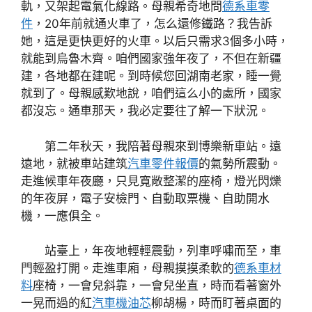
軌，又架起電氣化線路。母親希奇地問
德系車零
件
，20年前就通火車了，怎么還修鐵路？我告訴
她，這是更快更好的火車。以后只需求3個多小時，
就能到烏魯木齊。咱們國家強年夜了，不但在新疆
建，各地都在建呢。到時候您回湖南老家，睡一覺
就到了。母親感歎地說，咱們這么小的處所，國家
都沒忘。通車那天，我必定要往了解一下狀況。
第二年秋天，我陪著母親來到博樂新車站。遠
遠地，就被車站建筑
汽車零件報價
的氣勢所震動。
走進候車年夜廳，只見寬敞整潔的座椅，燈光閃爍
的年夜屏，電子安檢門、自動取票機、自助開水
機，一應俱全。
站臺上，年夜地輕輕震動，列車呼嘯而至，車
門輕盈打開。走進車廂，母親摸摸柔軟的
德系車材
料
座椅，一會兒斜靠，一會兒坐直，時而看著窗外
一晃而過的紅
汽車機油芯
柳胡楊，時而盯著桌面的