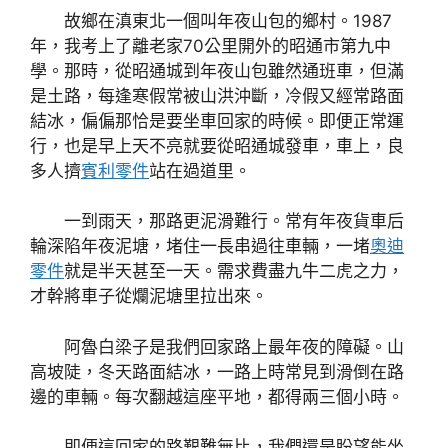
故鄉在滇東北一個叫年夜山包的鄉村。1987
年，我考上了離老家70公里開外的昭通市第九中
學。那時，從昭通城到年夜山包雖然通班車，但滿
是土路，每逢寒假常被山洪沖斷，冷假又經常路面
結冰，偏偏那恰是要坐車回家的時候。即便正常運
行，也是早上天不亮就要從昭通城發車，車上，良
多人擠
賓利零件
站在過道里。
一到雨天，那路更泥滑難行。常有年夜貨車后
輪深陷年夜泥塘，堵住一長串過往車輛，一堵
奧迪
零件
就是半天甚至一天。需求費盡九牛二虎之力，
才幹將車子從爛泥塘里拉出來。
阿魯白梁子是我們回家路上最年夜的障礙。山
高坡陡，冬天路面結冰，一路上時常見到滑倒在路
邊的車輛。每次翻越這座平地，都得兩三個小時。
即便這回家的路艱難無比，我們還是盼望能坐