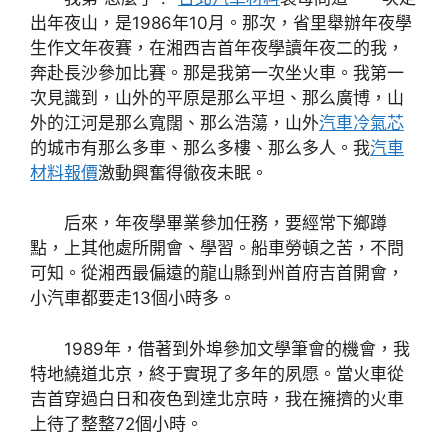
出年夜山，是1986年10月。那次，省里舉辦年夜學
生作文年夜賽，在湘西吉首年夜學讀年夜二的我，
奔赴長沙參加比賽。那是我第一次坐火車。我第一
次見識到，山外的平原是那么平坦、那么廣博，山
外的江河是那么寬闊、那么浩蕩，山外
汽車冷氣芯
的城市有那么多車、那么多樓、那么多人。我
汽車
材料報價
激動興奮得徹夜未眠。
后來，年夜學畢業參加任務，要經常下鄉蹲
點，上其他處所開會、學習。船車勞頓之苦，不問
可知。從湘西最偏遠的龍山縣到州首府吉首開會，
小汽車都要走13個小時多。
1989年，借著到外埠參加文學筆會的機會，我
特地繞道北京，終于實現了多年的夙愿。當火車從
吉首穿過白日和夜色到達北京時，我在擁擠的火車
上待了整整72個小時。