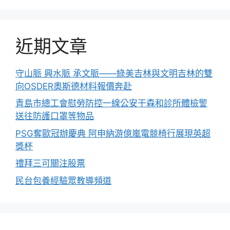
近期文章
守山脈 興水脈 承文脈——綠美吉林與文明吉林的雙
向OSDER奧斯德材料報價奔赴
青島市總工會慰勞防控一線公安干森和診所體檢警
送往防護口罩等物品
PSG奪歐冠辦慶典 阿申納游億嵐電競椅行展現英超
獎杯
禮拜三可關注股票
民台包養經驗眾教導頻道