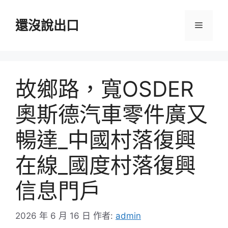
跳
至
還沒說出口
選
主
要
單
內
容
故鄉路，寬OSDER
奧斯德汽車零件廣又
暢達_中國村落復興
在線_國度村落復興
信息門戶
2026 年 6 月 16 日
作者:
admin