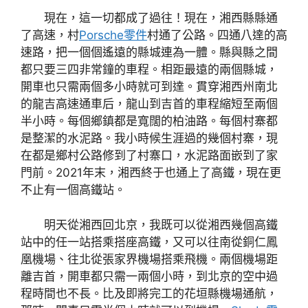
現在，這一切都成了過往！現在，湘西縣縣通
了高速，村
Porsche零件
村通了公路。四通八達的高
速路，把一個個遙遠的縣城連為一體。縣與縣之間
都只要三四非常鐘的車程。相距最遠的兩個縣城，
開車也只需兩個多小時就可到達。貫穿湘西州南北
的龍吉高速通車后，龍山到吉首的車程縮短至兩個
半小時。每個鄉鎮都是寬闊的柏油路。每個村寨都
是整潔的水泥路。我小時候生涯過的幾個村寨，現
在都是鄉村公路修到了村寨口，水泥路面嵌到了家
門前。2021年末，湘西終于也通上了高鐵，現在更
不止有一個高鐵站。
明天從湘西回北京，我既可以從湘西幾個高鐵
站中的任一站搭乘搭座高鐵，又可以往南從銅仁鳳
凰機場、往北從張家界機場搭乘飛機。兩個機場距
離吉首，開車都只需一兩個小時，到北京的空中過
程時間也不長。比及即將完工的花垣縣機場通航，