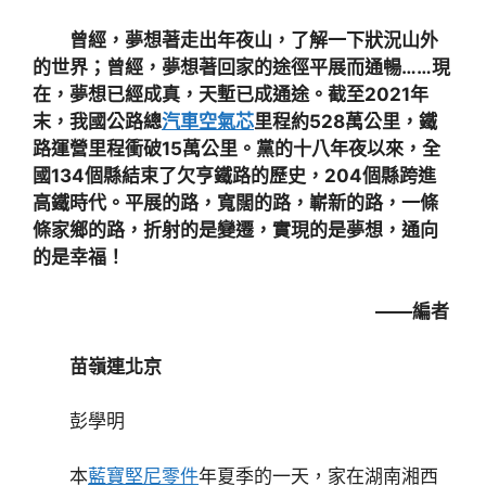
曾經，夢想著走出年夜山，了解一下狀況山外
的世界；曾經，夢想著回家的途徑平展而通暢……現
在，夢想已經成真，天塹已成通途。截至2021年
末，我國公路總
汽車空氣芯
里程約528萬公里，鐵
路運營里程衝破15萬公里。黨的十八年夜以來，全
國134個縣結束了欠亨鐵路的歷史，204個縣跨進
高鐵時代。平展的路，寬闊的路，嶄新的路，一條
條家鄉的路，折射的是變遷，實現的是夢想，通向
的是幸福！
——編者
苗嶺連北京
彭學明
本
藍寶堅尼零件
年夏季的一天，家在湖南湘西