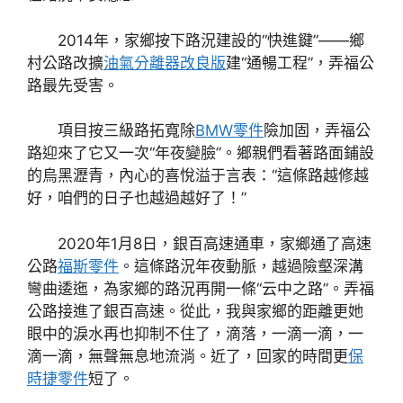
2014年，家鄉按下路況建設的“快進鍵”——鄉
村公路改擴
油氣分離器改良版
建“通暢工程”，弄福公
路最先受害。
項目按三級路拓寬除
BMW零件
險加固，弄福公
路迎來了它又一次“年夜變臉”。鄉親們看著路面鋪設
的烏黑瀝青，內心的喜悅溢于言表：“這條路越修越
好，咱們的日子也越過越好了！”
2020年1月8日，銀百高速通車，家鄉通了高速
公路
福斯零件
。這條路況年夜動脈，越過險壑深溝
彎曲逶迤，為家鄉的路況再開一條“云中之路”。弄福
公路接進了銀百高速。從此，我與家鄉的距離更她
眼中的淚水再也抑制不住了，滴落，一滴一滴，一
滴一滴，無聲無息地流淌。近了，回家的時間更
保
時捷零件
短了。