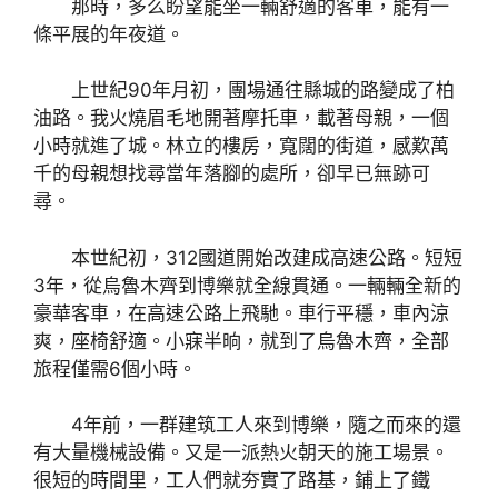
那時，多么盼望能坐一輛舒適的客車，能有一
條平展的年夜道。
上世紀90年月初，團場通往縣城的路變成了柏
油路。我火燒眉毛地開著摩托車，載著母親，一個
小時就進了城。林立的樓房，寬闊的街道，感歎萬
千的母親想找尋當年落腳的處所，卻早已無跡可
尋。
本世紀初，312國道開始改建成高速公路。短短
3年，從烏魯木齊到博樂就全線貫通。一輛輛全新的
豪華客車，在高速公路上飛馳。車行平穩，車內涼
爽，座椅舒適。小寐半晌，就到了烏魯木齊，全部
旅程僅需6個小時。
4年前，一群建筑工人來到博樂，隨之而來的還
有大量機械設備。又是一派熱火朝天的施工場景。
很短的時間里，工人們就夯實了路基，鋪上了鐵