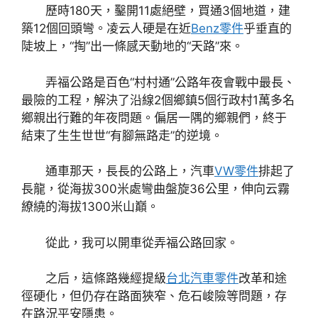
歷時180天，鑿開11處絕壁，買通3個地道，建
築12個回頭彎。凌云人硬是在近
Benz零件
乎垂直的
陡坡上，“掏”出一條感天動地的“天路”來。
弄福公路是百色“村村通”公路年夜會戰中最長、
最險的工程，解決了沿線2個鄉鎮5個行政村1萬多名
鄉親出行難的年夜問題。偏居一隅的鄉親們，終于
結束了生生世世“有腳無路走”的逆境。
通車那天，長長的公路上，汽車
VW零件
排起了
長龍，從海拔300米處彎曲盤旋36公里，伸向云霧
繚繞的海拔1300米山巔。
從此，我可以開車從弄福公路回家。
之后，這條路幾經提級
台北汽車零件
改革和途
徑硬化，但仍存在路面狹窄、危石峻險等問題，存
在路況平安隱患。