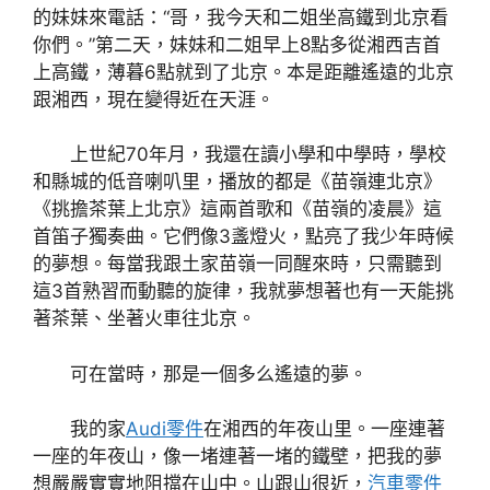
的妹妹來電話：“哥，我今天和二姐坐高鐵到北京看
你們。”第二天，妹妹和二姐早上8點多從湘西吉首
上高鐵，薄暮6點就到了北京。本是距離遙遠的北京
跟湘西，現在變得近在天涯。
上世紀70年月，我還在讀小學和中學時，學校
和縣城的低音喇叭里，播放的都是《苗嶺連北京》
《挑擔茶葉上北京》這兩首歌和《苗嶺的凌晨》這
首笛子獨奏曲。它們像3盞燈火，點亮了我少年時候
的夢想。每當我跟土家苗嶺一同醒來時，只需聽到
這3首熟習而動聽的旋律，我就夢想著也有一天能挑
著茶葉、坐著火車往北京。
可在當時，那是一個多么遙遠的夢。
我的家
Audi零件
在湘西的年夜山里。一座連著
一座的年夜山，像一堵連著一堵的鐵壁，把我的夢
想嚴嚴實實地阻擋在山中。山跟山很近，
汽車零件