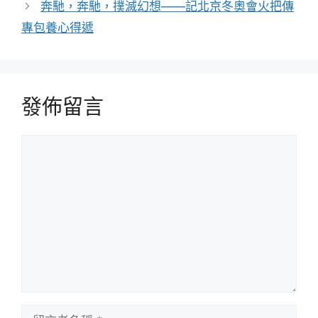
奔馳，奔馳，撲滅幻想——記北京冬奧會火把傳
專包養心得遞
發佈留言
留
言
留