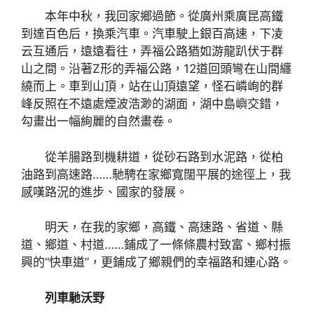
本年中秋，我回家鄉過節。從廣州乘廣昆高鐵
到達百色后，換乘汽車。汽車駛上銀百高速，下凌
云互通后，遠遠看往，弄福公路猶如游龍趴伏于群
山之間。沿著Z形的弄福公路，12道回頭彎在山間纏
繞而上。車到山頂，站在山頂遠望，怪石嶙峋的群
峰反照在不遠處煙波浩渺的湖面，湖中島嶼交錯，
勾畫出一幅絢麗的自然畫卷。
從羊腸路到機耕道，從砂石路到水泥路，從柏
油路到高速路……馳騁在家鄉寬闊平展的途徑上，我
感嘆路況的進步、國家的發展。
明天，在我的家鄉，高鐵、高速路、省道、縣
道、鄉道、村道……鋪成了一條條農村致富、鄉村振
興的“快車道”，更鋪成了鄉親們的幸福路和連心路。
列車馳沃野