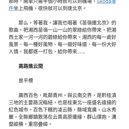
那時，開車只需半個小時就可以到機場，
Skoda零
件
坐上飛機，很快就可以到達北京。
那么，等著我，讓我也唱著《苗嶺連北京》的
歌曲，把湘西苗嶺一山一山的翠綠給你帶來，把湘
西土家一河一河的碧綠給你帶來。湘西的每一處好
風景、每一種好風物、每一道好味道、每一份大好
人情，我都逐一打包，給你帶來……
高路進云間
曾平標
廣西百色，毗鄰貴州，與云南交界，是黔桂滇
三地的主要路況樞紐，也是桂東北一座盛名遠揚的
紅色城市。百色下轄的凌云縣，縣域寬廣，山水秀
麗。全縣鄉鎮散落在云貴高原邊緣，群山環抱，溝
壑縱橫，重巒疊嶂。