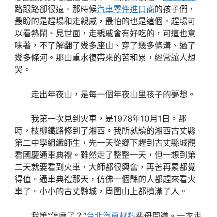
路跟路卻很遠。那時候
汽車零件進口商
的孩子們，
最盼的是趕場和走親戚，最怕的也是這個。趕場可
以看熱鬧、見世面，走親戚會有好吃的，可這也意
味著，不了解翻了幾多座山、穿了幾多條溝、過了
幾多條河。那山重水復帶來的苦和累，經常讓人想
哭。
走出年夜山，是每一個年夜山里孩子的夢想。
我第一次見到火車，是1978年10月1日。那
時，枝柳鐵路修到了湘西。我所就讀的湘西古丈縣
第二中學組織師生，先一天從鄉下趕到古丈縣城觀
看國慶通車典禮。雖然走了整整一天，但一想到第
二天就要看到火車，大師都很興奮，再苦再累都覺
得值。通車典禮那天，仿佛一個縣的人都趕來看火
車了。小小的古丈縣城，周圍山上都擠滿了人。
我第“怎麼了？”
台北汽車材料
裴母問道。一次走