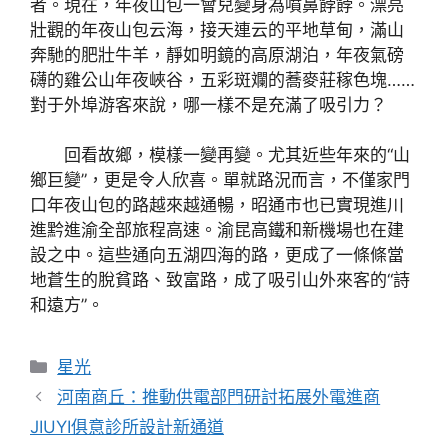
者。現在，年夜山包一會兒變身為噴鼻餑餑。漂亮
壯觀的年夜山包云海，接天連云的平地草甸，滿山
奔馳的肥壯牛羊，靜如明鏡的高原湖泊，年夜氣磅
礴的雞公山年夜峽谷，五彩斑斕的蕎麥莊稼色塊……
對于外埠游客來說，哪一樣不是充滿了吸引力？
回看故鄉，模樣一變再變。尤其近些年來的“山
鄉巨變”，更是令人欣喜。單就路況而言，不僅家門
口年夜山包的路越來越通暢，昭通市也已實現進川
進黔進渝全部旅程高速。渝昆高鐵和新機場也在建
設之中。這些通向五湖四海的路，更成了一條條當
地蒼生的脫貧路、致富路，成了吸引山外來客的“詩
和遠方”。
分
星光
類
河南商丘：推動供電部門研討拓展外電進商
JIUYI俱意診所設計新通道