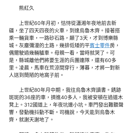
熊紅久
上世紀60年月初，怙恃從瀟湘年夜地前去新
疆，坐了四天四夜的火車，到達烏魯木齊。接著搭
乘一輛貨車，一路砂石路，顛了3天，才到博樂縣
城。灰塵彌漫的土路，幾排低矮的平
賓士零件
房，
偶爾駛過幾輛驢車。母親一看，當時就哭了。可
是，縣城離他們將要生涯的兵團連隊，還有60多
里。凌晨，馬車在荒涼間穿行，薄暮，才將一對新
人送到簡陋的地窩子前。
上世紀80年月中期，我往烏魯木齊讀書。銹跡
斑斑的36座的車，擠進40多人，我被安頓在過道木
凳上。312國道上，年夜坑連小坑。車門發出難聽聲
響，發動機抖動不斷。司機說，今天能到烏魯木
齊，就謝天謝地了。