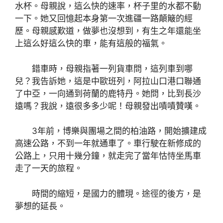
水杯。母親說，這么快的速率，杯子里的水都不動
一下。她又回憶起本身第一次進疆一路顛簸的經
歷。母親感歎道，做夢也沒想到，有生之年還能坐
上這么好這么快的車，能有這般的福氣。
錯車時，母親指著一列貨車問，這列車到哪
兒？我告訴她，這是中歐班列，阿拉山口港口聯通
了中亞，一向通到荷蘭的鹿特丹。她問，比到長沙
遠嗎？我說，遠很多多少呢！母親發出嘖嘖贊嘆。
3年前，博樂與團場之間的柏油路，開始擴建成
高速公路，不到一年就通車了。車行駛在新修成的
公路上，只用十幾分鐘，就走完了當年怙恃坐馬車
走了一天的旅程。
時間的縮短，是國力的體現。途徑的後方，是
夢想的延長。