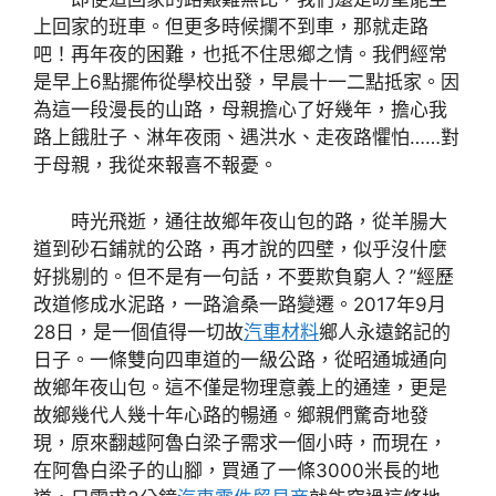
上回家的班車。但更多時候攔不到車，那就走路
吧！再年夜的困難，也抵不住思鄉之情。我們經常
是早上6點擺佈從學校出發，早晨十一二點抵家。因
為這一段漫長的山路，母親擔心了好幾年，擔心我
路上餓肚子、淋年夜雨、遇洪水、走夜路懼怕……對
于母親，我從來報喜不報憂。
時光飛逝，通往故鄉年夜山包的路，從羊腸大
道到砂石鋪就的公路，再才說的四壁，似乎沒什麼
好挑剔的。但不是有一句話，不要欺負窮人？”經歷
改道修成水泥路，一路滄桑一路變遷。2017年9月
28日，是一個值得一切故
汽車材料
鄉人永遠銘記的
日子。一條雙向四車道的一級公路，從昭通城通向
故鄉年夜山包。這不僅是物理意義上的通達，更是
故鄉幾代人幾十年心路的暢通。鄉親們驚奇地發
現，原來翻越阿魯白梁子需求一個小時，而現在，
在阿魯白梁子的山腳，買通了一條3000米長的地