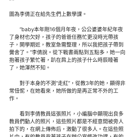
圖為李倩正在給先生們上數學課。
“baby本年剛16個月年夜，公公婆婆年紀年夜
了身材也欠好，孩子的爸爸任務忙更沒時光帶孩
子，開學期近，教室急需整理，所以我把孩子帶到
黌舍了。”李倩說。從下戰書兩點到五點多，她一向
抱著孩子繁忙著，趴在肩上的孩子什么時辰睡著
了，她渾然不知。
對于本身的不測“走紅”，從教3年的她，顯得非
常忸怩，在她看來，她所做的是再正常不外的工
作。
看到李倩教員這張照片，小編腦中顯現出良多
教員們動人的照片，這些照片都是不經意間被旁人
拍下的，在網上傳佈后，激動了很多人。在這些照
片中，有的教員背著孩子在辦公室修改功課，有的