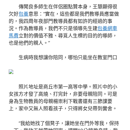
傳聞良多師生在伴侶圈點贊本身，王慧顯得很
欠好
包養
意思：“實在，這些都是我們教導員應當做
的，我四周年夜部門教導員都有如許的經過的事
況。作為教導員，我們不只是領導先生建
包養網車
馬費
立對的價值不雅、尋覓人生標的目的的導師，
也是他們的親人。”
生病時我想讓你陪同，哪怕只能坐在教室門口
照片地址是商丘市第一高等中學。照片中的小
女孩方才發了高燒、打完針，非要母親陪同。可是
身為生物教員的母親楊崇利下戰書還有三節課要
上，家中又無人照看孩子，只得將女兒帶到黌舍。
“我給她找了個凳子，讓她坐在門外等我，保持