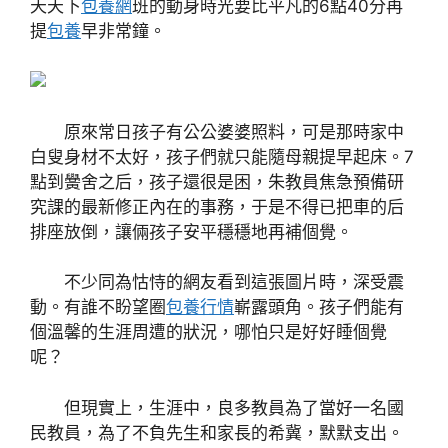
天天下
包養網
班的動身時光要比平凡的6點40分再
提
包養
早非常鐘。
原來常日孩子有公公婆婆照料，可是那時家中
白叟身材不太好，孩子們就只能隨母親提早起床。7
點到黌舍之后，孩子還很是困，朱教員焦急預備研
究課的最新修正內在的事務，于是不得已把車的后
排座放倒，讓倆孩子安平穩穩地再補個覺。
不少同為怙恃的網友看到這張圖片時，深受震
動。有誰不盼望圈
包養行情
嶄露頭角。孩子們能有
個溫馨的生涯周遭的狀況，哪怕只是好好睡個覺
呢？
但現實上，生涯中，良多教員為了當好一名國
民教員，為了不負先生和家長的希冀，默默支出。