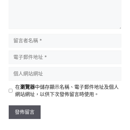
留
言
者
電
名
子
稱
郵
個
件
人
地
網
在
瀏覽器
中儲存顯示名稱、電子郵件地址及個人
址
站
網站網址，以供下次發佈留言時使用。
網
址