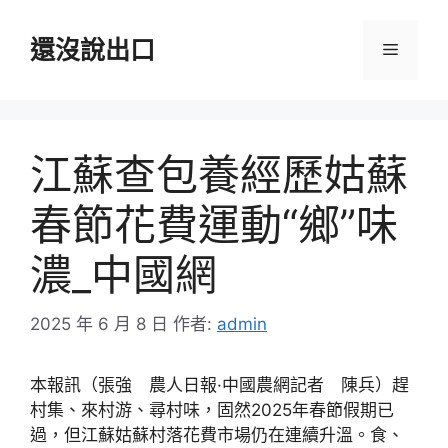
跳
至
還沒說出口
選
主
要
單
內
容
江蘇查包養經歷姑蘇
春節花費運動“鄉”味
濃_中國網
2025 年 6 月 8 日
作者:
admin
本報訊（張強 農人日報·中國農網記者 陳兵）趕
村集、來村游、尋村味，固然2025年春節假期已
過，但江蘇姑蘇村落花費市場仍在連續升溫。食、