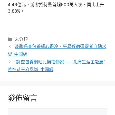
4.46億元，游客招待量首超600萬人次、同比上升
3.88%。
分
未分類
類
淡季遇查包養網心得冷，平易近宿運營者自動求
變_中國網
“詩查包養網站比擬禮傳家——孔府生涯主題展”
將在恭王府舉辦_中國網
發佈留言
留