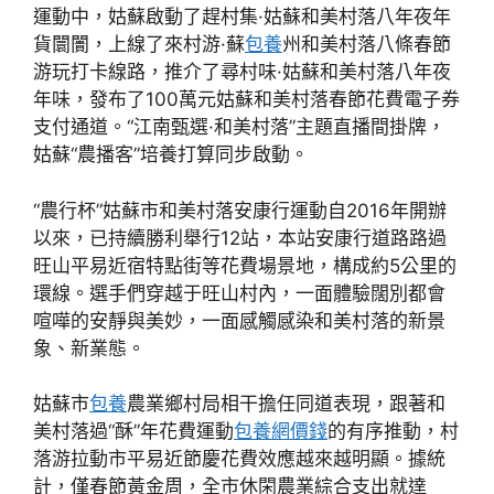
運動中，姑蘇啟動了趕村集·姑蘇和美村落八年夜年
貨闤闠，上線了來村游·蘇
包養
州和美村落八條春節
游玩打卡線路，推介了尋村味·姑蘇和美村落八年夜
年味，發布了100萬元姑蘇和美村落春節花費電子券
支付通道。“江南甄選·和美村落”主題直播間掛牌，
姑蘇“農播客”培養打算同步啟動。
“農行杯”姑蘇市和美村落安康行運動自2016年開辦
以來，已持續勝利舉行12站，本站安康行道路路過
旺山平易近宿特點街等花費場景地，構成約5公里的
環線。選手們穿越于旺山村內，一面體驗闊別都會
喧嘩的安靜與美妙，一面感觸感染和美村落的新景
象、新業態。
姑蘇市
包養
農業鄉村局相干擔任同道表現，跟著和
美村落過“酥”年花費運動
包養網價錢
的有序推動，村
落游拉動市平易近節慶花費效應越來越明顯。據統
計，僅春節黃金周，全市休閑農業綜合支出就達