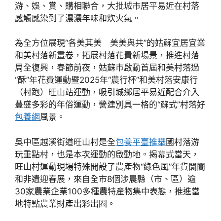
游、娛、賞、購相聯合，大批城市居平易近在村落
感觸感染到了濃濃年味和炊火氣。
為全方位展現“各美其美 美美與共”的姑蘇宜居宜業
和美村落新畫卷，拓展村落花費新場景，推進村落
周全復興，春節前夜，姑蘇市啟動首屆和美村落過
“酥”年花費運動暨2025年“農行杯”和美村落安康行
（村跑）旺山站運動，吸引城鄉居平易近配合介入
豐盛多彩的年俗運動，營建別具一格的“蘇式”村落好
包養網
風景。
吳中區越溪街道旺山村是全
包養平臺推舉
國村落游
玩重點村，也是本次運動的啟動地。揭幕式當天，
旺山村運動現場特殊開設了農產物“綠色風”年貨闤闠
和非遺迎春展，來自全市8個涉農縣（市、區）逾
30家農業企業100多種農特產物集中表態，推進當
地特點農業財產出彩出圈。