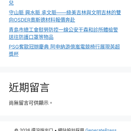
兒
守山脈 興水脈 承文脈——綠美吉林與文明吉林的雙
向OSDER奧斯德材料報價奔赴
青島市總工會慰勞防控一線公安干森和診所體檢警
送往防護口罩等物品
PSG奪歐冠辦慶典 阿申納游億嵐電競椅行展現英超
獎杯
近期留言
尚無留言可供顯示。
© 2026 還沒說出口
• 網站設計採用
GeneratePress