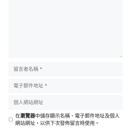
言
留
言
者
電
名
子
稱
郵
個
件
人
地
網
在
瀏覽器
中儲存顯示名稱、電子郵件地址及個人
址
站
網站網址，以供下次發佈留言時使用。
網