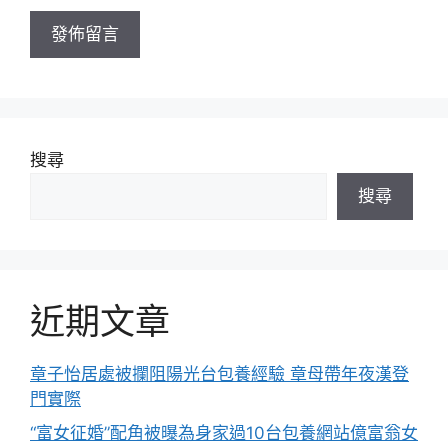
址
搜尋
搜尋
近期文章
章子怡居處被攔阻陽光台包養經驗 章母帶年夜漢登
門實際
“富女征婚”配角被曝為身家過10台包養網站億富翁女