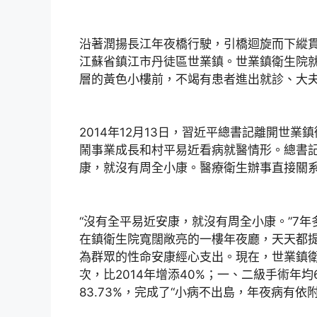
沿著潤揚長江年夜橋行駛，引橋迴旋而下縱
江蘇省鎮江市丹徒區世業鎮。世業鎮衛生院
層的黃色小樓前，不竭有患者進出就診、大
2014年12月13日，習近平總書記離開世業
鬧事業成長和村平易近看病就醫情形。總書
康，就沒有周全小康。醫療衛生辦事直接關
“沒有全平易近安康，就沒有周全小康。”7
在鎮衛生院寬闊敞亮的一樓年夜廳，天天都
為群眾的性命安康經心支出。現在，世業鎮衛
次，比2014年增添40%；一、二級手術年
83.73%，完成了“小病不出島，年夜病有依附