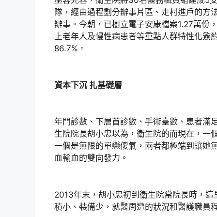
巫蓉先容，衛生院將30名醫務職員組建成5支“
隊，經由過程劃分辦事片區、走村進戶的方
辦事。今朝，已樹立電子安康檔案1.27萬份，建
上老年人及慢性病患者等重點人群特性化簽約5
86.7%。
資本下沉 扎基礎層
年門診數、下層首診數、手術臺數、患者滿
生院院長胡小忠以為，衛生院的而現在，一
一個是無限的單戀傻氣，兩者都極端到讓她
血輸血的雙向發力。
2013年末，胡小忠初到衛生院當院長時，
積小、裝備少，就醫周遭的狀況和醫護職員