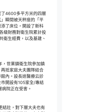
成了4600多平方米的四層
氣」瞬間被天秤座的「平
增添了床位，開設了新科
年，各級財務對衛生院累計投
公共衛生經費，以及基建、
5年，世業鎮衛生院參加鎮
，再抵家庭大夫團隊結合
啡館內。設長途醫療云診
開設有105家全/專結
層病院正在受害。
更結壯，對下層大夫也有