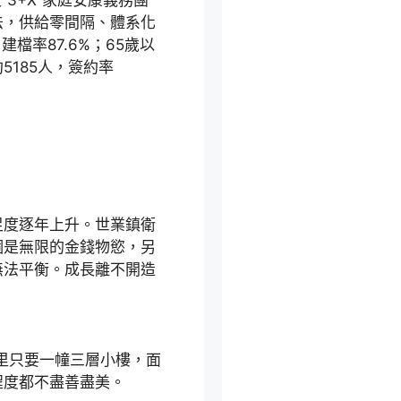
3+X”家庭安康義務團
法，供給零間隔、體系化
檔率87.6%；65歲以
185人，簽約率
足度逐年上升。世業鎮衛
個是無限的金錢物慾，另
無法平衡。成長離不開造
這里只要一幢三層小樓，面
程度都不盡善盡美。