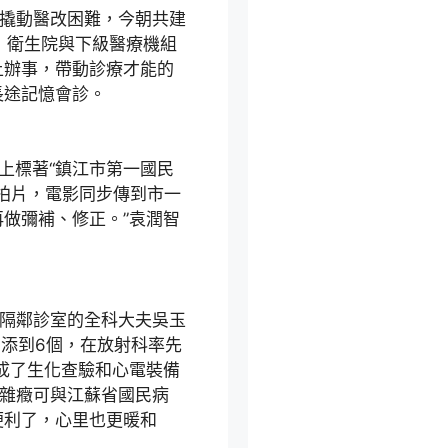
”撬動醫改困難，今朝共建
端，衛生院與下級醫療機組
上辦事，帶動診療才能的
長途記憶會診。
上標著“鎮江市第一國民
里拍片，電影同步傳到市一
做彌補、修正。”袁潤智
智隔鄰診室的全科大夫吳玉
增添到6個，在放射科率先
完成了生化查驗和心電裝備
問雜癥可與江蘇省國民病
便利了，心里也更暖和