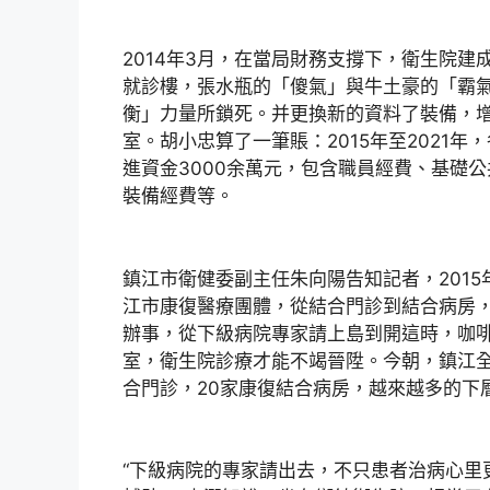
2014年3月，在當局財務支撐下，衛生院建
就診樓，張水瓶的「傻氣」與牛土豪的「霸
衡」力量所鎖死。并更換新的資料了裝備，
室。胡小忠算了一筆賬：2015年至2021
進資金3000余萬元，包含職員經費、基礎
裝備經費等。
鎮江市衛健委副主任朱向陽告知記者，201
江市康復醫療團體，從結合門診到結合病房
辦事，從下級病院專家請上島到開這時，咖
室，衛生院診療才能不竭晉陞。今朝，鎮江全市
合門診，20家康復結合病房，越來越多的下
“下級病院的專家請出去，不只患者治病心里