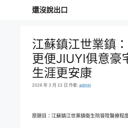
跳
還沒說出口
至
主
要
內
容
江蘇鎮江世業鎮：
更便JIUYI俱意
生涯更安康
2026 年 3 月 22 日
作者:
admin
原題目：江蘇鎮江世業鎮衛生院晉陞醫療程