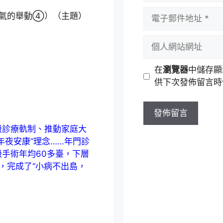
者
電
民氣的舉動④）（主題）
名
子
稱
郵
個
件
人
地
網
在
瀏覽器
中儲存顯
址
站
供下次發佈留言時
網
址
級診療軌制、推動家庭大
年夜安康”理念……年門診
二級手術年均60多臺，下層
康，完成了“小病不出島，