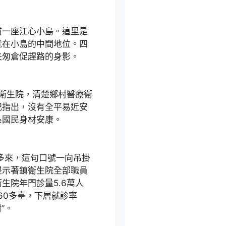
貫一座江心小島。這里是
就在小島的中間地位。四
夫匆倉促趕路的身影。
鎮衛生院，清楚鄉村醫療衛
記指出，沒有全平易近安
系國民身材安康。
年多來，這句口號一向吊掛
提示著鎮衛生院全部職員
生院年門診量5.6萬人
均60多臺，下層就診率
”。