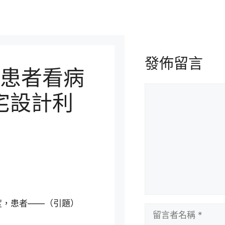
發佈留言
患者看病
留
豪宅設計利
言
度，患者——（引題）
留
言