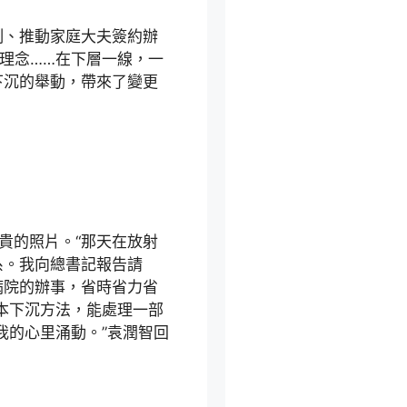
制、推動家庭大夫簽約辦
”理念……在下層一線，一
下沉的舉動，帶來了變更
貴的照片。“那天在放射
系。我向總書記報告請
病院的辦事，省時省力省
本下沉方法，能處理一部
我的心里涌動。”袁潤智回