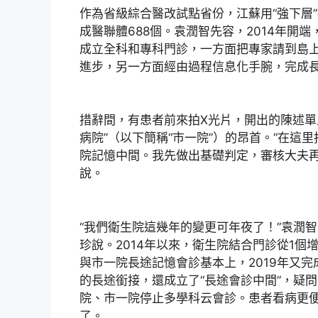
作為省級綜合醫改試點省份，江蘇用“強下層
成醫聯體688個。袁潤智先容，2014年開
成立全科和專科門診，一方面把專家請到島
進步，另一方面經由過程信息化手腕，完成
措辭間，有患者前來拍X光片，開出的陳述單
病院”（以下簡稱“市一院”）的昂首。“在這
院記憶中間。我先做出基礎判定，審核大夫再
說。
“我們衛生院這幾年的變更可年夜了！”袁潤
珍說。2014年以來，衛生院結合門診從1個
與市一院長途記憶會診基本上，2019年又
的長途銜接，還成立了“長途會診中間”，疑
院、市一院停止多學科云會診。患者看病更
了。