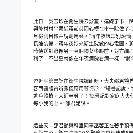
此日，吳玉珍在衛生院云診室，連線了市一
興隆村村平易近蔣茹英因心梗在市一院做了
月檢測目標并調劑用藥。“蔣年夜娘您別煩惱
長途裝備，蔣年夜娘來衛生院做的心電圖、
時傳送到錄像另一真個陶艾彬眼前，對方細心
利了，不出島就像在年夜病院看病一樣。”蔣
習近平總書記在衛生院調研時，大夫邵君艷曾
容西醫體質辨識儀應用等情形。“總書記說，
進戶體檢，大師辛勞了！’總書記對家庭大夫
每小我的心。”邵君艷說。
這些天，邵君艷與科室同事巫蓉正在著手預