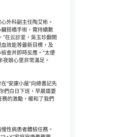
院心外科副主任陶艾彬。
心臟搭橋手術，需持續數
。”在云診室，吳玉珍翻開
凝血效能等最新目標，及
檢查并即時反應。“太便
年夜娘心里非常滿足。
在“安康小屋”向總書記先
‘你們白日下班，早晨還要
任務的激勵，暖和了我們
備慢性病患者體檢任務。