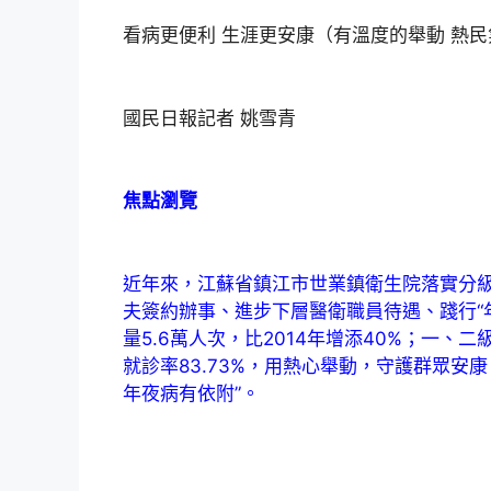
看病更便利 生涯更安康（有溫度的舉動 熱
國民日報記者 姚雪青
焦點瀏覽
近年來，江蘇省鎮江市世業鎮衛生院落實分
夫簽約辦事、進步下層醫衛職員待遇、踐行“
量5.6萬人次，比2014年增添40%；一、
就診率83.73%，用熱心舉動，守護群眾安
年夜病有依附”。