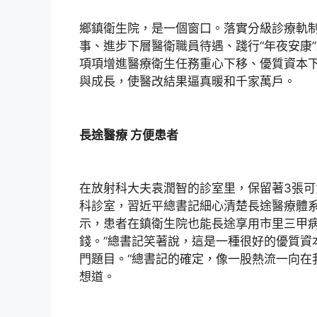
鄉鎮衛生院，是一個窗口。落實分級診療軌
事、進步下層醫衛職員待遇、踐行“年夜安康
項項增進醫療衛生任務重心下移、優質資本
與成長，使醫改結果逼真暖和千家萬戶。
長途醫療 方便患者
在放射科大夫袁潤智的診室里，保留著3張可
科診室，習近平總書記細心清楚長途醫療體
示，患者在鎮衛生院也能長途享用市里三甲
錢。”總書記笑著說，這是一種很好的優質資
門題目。“總書記的確定，像一股熱流一向在
想道。