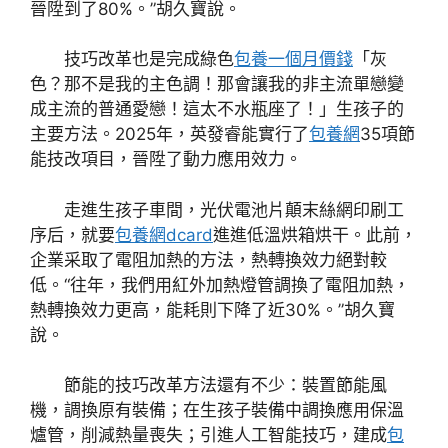
晉陞到了80%。”胡久寶說。
技巧改革也是完成綠色
包養一個月價錢
「灰
色？那不是我的主色調！那會讓我的非主流單戀變
成主流的普通愛戀！這太不水瓶座了！」生孩子的
主要方法。2025年，英發睿能實行了
包養網
35項節
能技改項目，晉陞了動力應用效力。
走進生孩子車間，光伏電池片顛末絲網印刷工
序后，就要
包養網dcard
進進低溫烘箱烘干。此前，
企業采取了電阻加熱的方法，熱轉換效力絕對較
低。“往年，我們用紅外加熱燈管調換了電阻加熱，
熱轉換效力更高，能耗則下降了近30%。”胡久寶
說。
節能的技巧改革方法還有不少：裝置節能風
機，調換原有裝備；在生孩子裝備中調換應用保溫
爐管，削減熱量喪失；引進人工智能技巧，建成
包