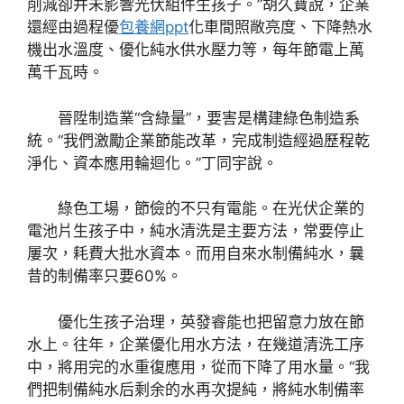
削減卻并未影響光伏組件生孩子。”胡久寶說，企業
還經由過程優
包養網ppt
化車間照敞亮度、下降熱水
機出水溫度、優化純水供水壓力等，每年節電上萬
萬千瓦時。
晉陞制造業“含綠量”，要害是構建綠色制造系
統。“我們激勵企業節能改革，完成制造經過歷程乾
淨化、資本應用輪迴化。”丁同宇說。
綠色工場，節儉的不只有電能。在光伏企業的
電池片生孩子中，純水清洗是主要方法，常要停止
屢次，耗費大批水資本。而用自來水制備純水，曩
昔的制備率只要60%。
優化生孩子治理，英發睿能也把留意力放在節
水上。往年，企業優化用水方法，在幾道清洗工序
中，將用完的水重復應用，從而下降了用水量。“我
們把制備純水后剩余的水再次提純，將純水制備率