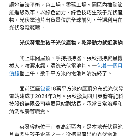
讓她無法平衡。色工場、零碳工場。園區內推動節
能進級改革，以綠色動力、綠色技巧生孩子光伏產
物，光伏電池片出貨量位居全球前列，普遍利用在
光伏發電範疇。
光伏發電生孩子光伏產物，乾淨動力就近消納
爬上車間屋頂，手持把持器，張秋把持爬蟲機
械人，噴灑水霧，清洗光伏電池片。一
包養一個月
價錢
個上午，數千平方米的電池片清洗終了。
面前這座
包養
16萬平方米的屋頂分布式光伏發
電站建成于2024年3月。張秋擔負四川英發睿能科
技股份無限公司華蜀電站副站長，承當日常治理和
清洗頤養等職責。
英發睿能位于宜賓高新區內，是本地光伏電池
片重要生孩子企業之一。從這里產出的光伏電池