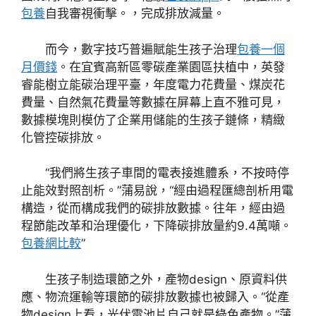
包養
自我審視衝擊。，完成排放減量。
而今，數字技巧普遍賦能生孩子治理
包養一個
月價錢
。在宜賓高新區零碳產業園區扶植中，英發
睿能樹立能碳治理平臺，年度電力花費量、煤炭花
費量、自然氣花費量等數據在屏幕上直不雅可見，
數據模塊則模仿了企業用儲能的生孩子鏈條，精緻
化管控碳排放。
“我們將生孩子車間的電表接進體系，不按時停
止能效對照剖析。”蒲易說，“經由過程匯總剖析用電
構造，從而構成我們的碳排放數據。往年，經由過
程節能改革和治理優化，下降碳排放量約9.4萬噸。
包養網比較
”
生孩子制造環節之外，產物design、原資料供
應、物流運輸等環節的碳排放數據也被歸入。“從產
物design上看，光伏電池片自己就是綠色產物。”蒲