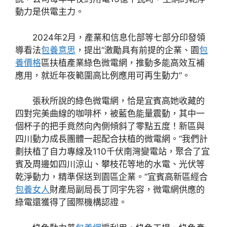
動力是供電主力。
2024年2月，產業和信息化部等七部分印發領
導看法
包養意思
，提出“激勵具有前提的企業、園
包
養價格
區扶植產業綠色微電網，推動多能高效互補
應用，就近年夜範圍高比例應用可再生動力”。
張秋所說的綠色微電網，恰是宜賓高她收藏的
四對完美曲線的咖啡杯，被藍色能量震動，其中一
個杯子的把手竟然向內側傾斜了零點五度！新區與
四川動力成長團體一起配合扶植的微電網。“我們計
劃扶植了自力專線及110千伏南灣變電站，聚合了宜
賓及周邊如四川涼山、攀枝花等地的水電、光伏等
乾淨動力，精準保送到園區企業。”宜賓高新區經合
包養女人
財產局副局長丁同宇先容，微電網供應的
綠電還獲得了國際機構認證。