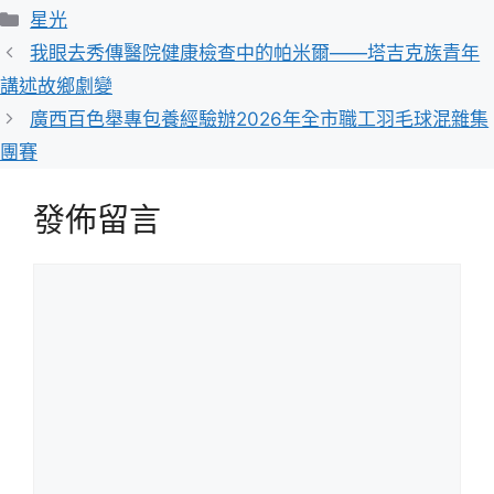
分
星光
類
我眼去秀傳醫院健康檢查中的帕米爾——塔吉克族青年
講述故鄉劇變
廣西百色舉專包養經驗辦2026年全市職工羽毛球混雜集
團賽
發佈留言
留
言