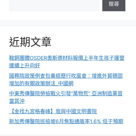
搜尋
近期文章
鞍鋼團體OSDER奧斯德材料報價上半年生孩子運營
連續上升向好
國務院政策例查包養經歷行吹風會：增進外貿穩固
增加的有關政策辦法_中國網
中東秀傳醫院勞檢戰火引發“萬物荒” 亞洲制造業首
當其沖
【金找九宮格春峰】我與中國文明書院
新加秀傳醫院巡檢坡6月焦點通脹率1.6% 低于預期