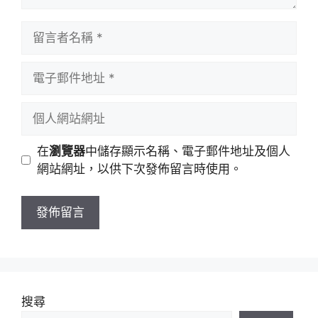
留
言
者
電
名
子
稱
郵
個
件
人
地
網
在
瀏覽器
中儲存顯示名稱、電子郵件地址及個人
址
站
網站網址，以供下次發佈留言時使用。
網
址
搜尋