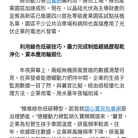
綠色動力普
包養網
遍利用，綠色工場、綠色產
業園區加速成形。現在，以晶硅光伏為主導財產的
宜賓高新區已進選四川首批零碳產業園區試點扶植
名單，園區不少公共泊車場和病院也直接應用了光
伏企業的電池片發電。
利用綠色低碳技巧，盡力完成制造經過歷程乾
淨化、資本應用輪迴化
年夜屏幕上，兩組無機排風管道的數據清楚可
見。在英發睿能德耀動力把持中間，企業的生孩子
監測數據一目了然。與曩昔比擬，經由過程優化治
理方法，企業用電、用水量年夜幅削減。
“推進綠色低碳轉型，起首就
甜心寶貝包養網
是
治理節能。”德耀動力總監胡久寶娓娓道來，“曩昔，
企業為包管生孩子車間溫度，排風頻率較高。往
年，依據既往數據，企業將風機頻率下降，排風量