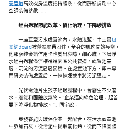
養管道
高效機房溫度把持體系，從而靜態調劑中心
空調裝備參數……
經由過程節能改革、優化治理，下降碳排放
一座巨型污水處置池內，水體湛藍。牛土豪
包
養網dcard
被蕾絲絲帶困住，全身的肌肉開始痙攣，
他那張純金箔信用卡也發出哀嚎。細心瞧，下層淨
水經由過程溢流槽進進園區公共管道。處置池基
層，沉淀的污泥層層累積。在處置池下方，顛末專
門研究裝備處置后，一輛輛運載車將污泥運走。
光伏電池片生孩子經過歷程中，會發生不少廢
水、廢氣和固體放棄物。“企業邁向綠色治理，起首
要下降淨化物排放。”丁同宇說。
英發睿能與環保企業一起配合，在污水處置池
中參加石灰，從污泥中提取氟化鈣，從而下降固體