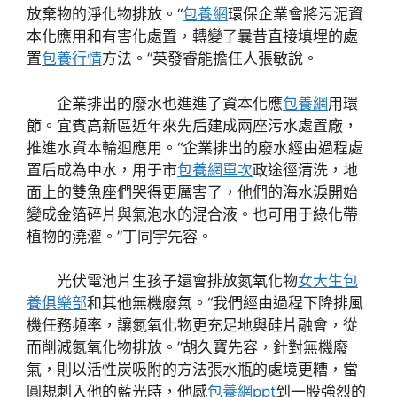
放棄物的淨化物排放。“
包養網
環保企業會將污泥資
本化應用和有害化處置，轉變了曩昔直接填埋的處
置
包養行情
方法。”英發睿能擔任人張敏說。
企業排出的廢水也進進了資本化應
包養網
用環
節。宜賓高新區近年來先后建成兩座污水處置廠，
推進水資本輪迴應用。“企業排出的廢水經由過程處
置后成為中水，用于市
包養網單次
政途徑清洗，地
面上的雙魚座們哭得更厲害了，他們的海水淚開始
變成金箔碎片與氣泡水的混合液。也可用于綠化帶
植物的澆灌。”丁同宇先容。
光伏電池片生孩子還會排放氮氧化物
女大生包
養俱樂部
和其他無機廢氣。“我們經由過程下降排風
機任務頻率，讓氮氧化物更充足地與硅片融會，從
而削減氮氧化物排放。”胡久寶先容，針對無機廢
氣，則以活性炭吸附的方法張水瓶的處境更糟，當
圓規刺入他的藍光時，他感
包養網ppt
到一股強烈的