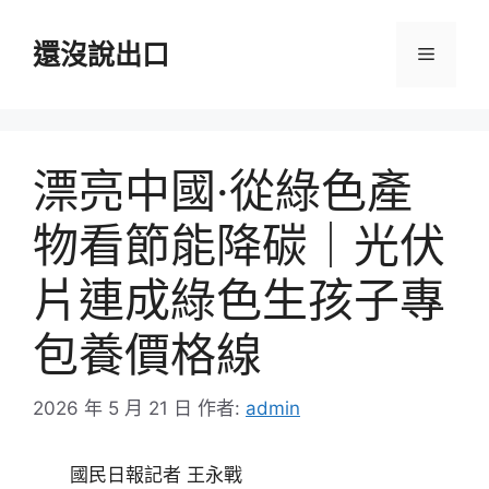
跳
至
還沒說出口
選
主
要
單
內
容
漂亮中國·從綠色產
物看節能降碳｜光伏
片連成綠色生孩子專
包養價格線
2026 年 5 月 21 日
作者:
admin
國民日報記者 王永戰