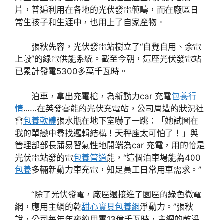
片，普遍利用在各地的光伏發電範疇，而在廠區日
常生孩子和生涯中，也用上了自家產物。
張秋先容，光伏發電站樹立了“自覺自用、余電
上彀”的綠電供能系統。截至今朝，這座光伏發電站
已累計發電5300多萬千瓦時。
泊車，拿出充電槍，為新動力car 充電
包養行
情
……在英發睿能的光伏充電站，公司周遭的狀況社
會
包養軟體
張水瓶在地下室嚇了一跳：「她試圖在
我的單戀中尋找邏輯結構！天秤座太可怕了！」與
管理部部長蒲易習氣性地開端為car 充電，用的恰是
光伏電站發的電
包養管道
能，“這個泊車場能為400
包養
多輛新動力車充電，知足員工日常用車需求。”
“除了光伏發電，廠區還接進了園區的綠色微電
網，應用主網的乾
甜心寶貝包養網
淨動力。”張秋
說，公司每年年夜約用電13億千瓦時，主網的乾淨