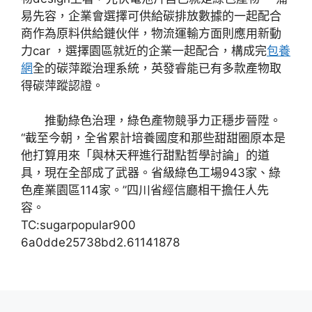
易先容，企業會選擇可供給碳排放數據的一起配合
商作為原料供給鏈伙伴，物流運輸方面則應用新動
力car ，選擇園區就近的企業一起配合，構成完
包養
網
全的碳萍蹤治理系統，英發睿能已有多款產物取
得碳萍蹤認證。
推動綠色治理，綠色產物競爭力正穩步晉陞。
“截至今朝，全省累計培養國度和那些甜甜圈原本是
他打算用來「與林天秤進行甜點哲學討論」的道
具，現在全部成了武器。省級綠色工場943家、綠
色產業園區114家。”四川省經信廳相干擔任人先
容。
TC:sugarpopular900
6a0dde25738bd2.61141878