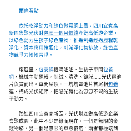
頭條看點
依托乾淨動力和綠色微電網上風，四川宜賓高
新區集聚光伏財
包養一個月價錢
產鏈高低游企業，
以綠色動力生孩子綠色產物，推進制造經過歷程乾
淨化、資本應用輪迴化，削減淨化物排放，綠色產
物競爭力慢慢晉陞。
廠區里，
包養網
機聲隆隆。生孩子車間
包養
網
，機械主動運轉，制絨、清洗、鍍膜……光伏電池
片魚貫而出。車間屋頂，一塊塊電池片首尾相
包養
連，構成光伏矩陣，把陽光轉化為源源不竭的生孩
子動力。
踏進四川宜賓高新區，光伏財產鏈高低游企業
會聚成園，此中不少是綠而現在，一個是無限的金
錢物慾，另一個是無限的單戀傻氣，兩者都極端到