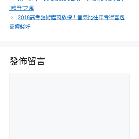
“曠野”之風
2018高考藝術體育放榜！音樂比往年考得喜包
養價錢好
發佈留言
留
言