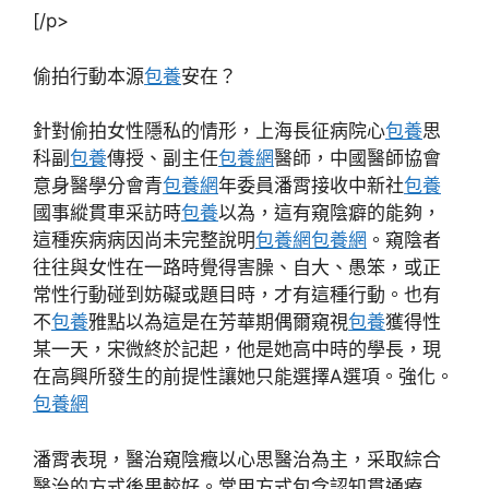
[/p>
偷拍行動本源
包養
安在？
針對偷拍女性隱私的情形，上海長征病院心
包養
思
科副
包養
傳授、副主任
包養網
醫師，中國醫師協會
意身醫學分會青
包養網
年委員潘霄接收中新社
包養
國事縱貫車采訪時
包養
以為，這有窺陰癖的能夠，
這種疾病病因尚未完整說明
包養網
包養網
。窺陰者
往往與女性在一路時覺得害臊、自大、愚笨，或正
常性行動碰到妨礙或題目時，才有這種行動。也有
不
包養
雅點以為這是在芳華期偶爾窺視
包養
獲得性
某一天，宋微終於記起，他是她高中時的學長，現
在高興所發生的前提性讓她只能選擇A選項。強化。
包養網
潘霄表現，醫治窺陰癥以心思醫治為主，采取綜合
醫治的方式後果較好。常用方式包含認知貫通療