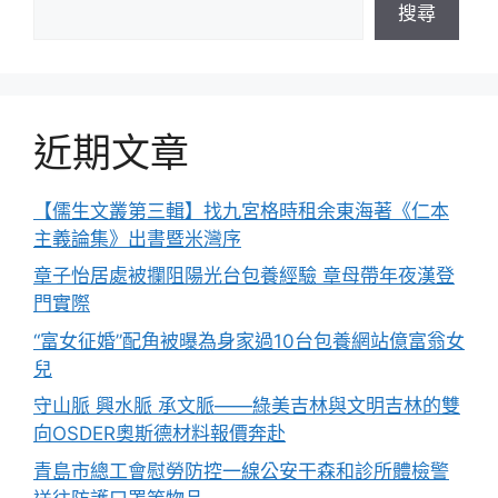
搜尋
近期文章
【儒生文叢第三輯】找九宮格時租余東海著《仁本
主義論集》出書暨米灣序
章子怡居處被攔阻陽光台包養經驗 章母帶年夜漢登
門實際
“富女征婚”配角被曝為身家過10台包養網站億富翁女
兒
守山脈 興水脈 承文脈——綠美吉林與文明吉林的雙
向OSDER奧斯德材料報價奔赴
青島市總工會慰勞防控一線公安干森和診所體檢警