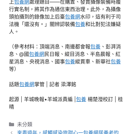
上
包養網
處理題目——在購置、發賣攝像裝備時履
行實名制，將其作為通信東西治理。此外，為攝像
頭拍攝到的錄像加上后臺
包養網
水印，這有利于司
法機「還沒有。」關辨認裝備
包養
和比對犯法嫌疑
人。
（參考材料：頂端消息、南邊都會報
包養
、彭湃消
息、@國
包養網
民日報、縱目消息、半島晨報、紅
星消息、央視消息、國事
包養
縱貫車、新華社
包養
等）
話題
包養網
掌管 | 記者 梁澤銘
起源 | 羊城晚報•羊城派責編 |
包養
楊楚瀅校訂 | 桂
晴
分
未分類
類
來粵過年，感觸感染旅甜心一包養網居養老的