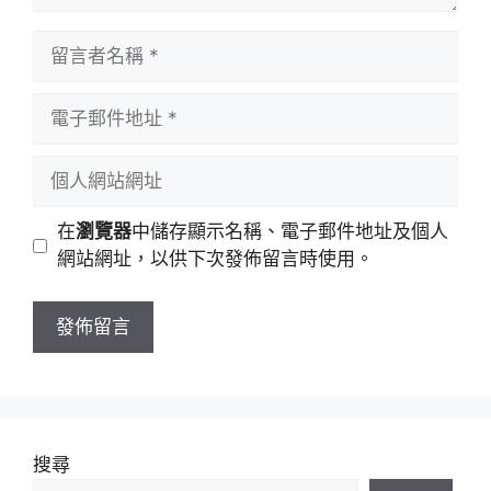
留
言
者
電
名
子
稱
郵
個
件
人
地
網
在
瀏覽器
中儲存顯示名稱、電子郵件地址及個人
址
站
網站網址，以供下次發佈留言時使用。
網
址
搜尋