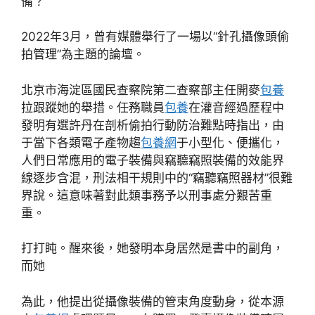
備？
2022年3月，曾有媒體舉行了一場以“針孔攝像頭偷
拍管理”為主題的論壇。
北京市海淀區國民查察院第二查察部主任開麥
包養
拉跟蹤她的舉措。任務職員
包養
在灌音經過歷程中
發明有選許丹在剖析偷拍行動防治難點時指出，由
于當下各類電子產物趨
包養網
于小型化、便攜化，
人們日常應用的電子裝備與竊聽竊照裝備的效能界
線逐步含混，刑法相干規則中的“竊聽竊照器材”很難
界說。這意味著對此類事務予以刑事處分艱苦重
重。
打打盹。醒來後，她發明本身居然是書中的副角，
而她
為此，他提出從攝像裝備的管束角度動身，從本源