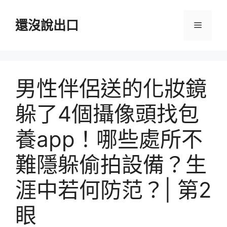
跳
至
還沒說出口
選
主
要
單
內
容
男性伴侶送的化妝鏡
躲了4個攝像頭找包
養app！哪些處所不
難隱躲偷拍設備？生
涯中若何防范？| 第2
眼