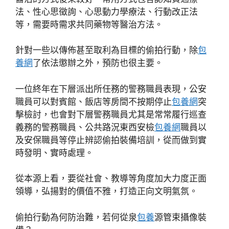
法、性心思徵詢、心思動力學療法、行動改正法
等，需要時需求共同藥物等醫治方法。
針對一些以傳佈甚至取利為目標的偷拍行動，除
包
養網
了依法懲辦之外，預防也很主要。
一位終年在下層派出所任務的警務職員表現，公安
職員可以對賓館、飯店等房間不按期停止
包養網
突
擊檢討，也會對下層警務職員尤其是常常履行巡查
義務的警務職員、公共路況東西安檢
包養網
職員以
及安保職員等停止辨認偷拍裝備培訓，從而做到實
時發明、實時處理。
從本源上看，要從社會、教導等角度加大力度正面
領導，弘揚對的價值不雅，打造正向文明氣氛。
偷拍行動為何防治難，若何從泉
包養
源管束攝像裝