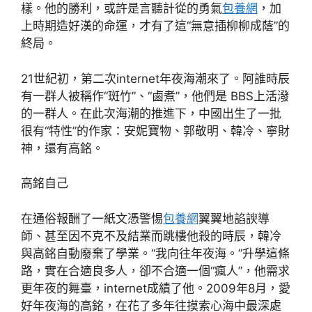
樣。他的勝利，或許是言聽計從的勇氣
包養網
，加
上時期造好漢的命運，才有了這“無意插柳柳成蔭”的
終局。
21世紀初，第二次internet年夜海潮來了。阿誰時辰
有一群人被稱作“斑竹”、“鹵煮”，他們是 BBS上活潑
的一群人。在此次海潮的推進下，中國出生了一批
很有“特性”的作家：安妮寶物、郭敬明、韓冷、寧財
神，還有高銘。
高銘自己
在通俗報酬了一紙文憑警惕
包養網
翼翼地諂諛導
師、甚至因不克不及結業而跳樓他殺的時辰，韓冷
與高銘自動廢棄了學業。“我向往年夜海。”升學這條
路，實在合適良多人，卻不合適一個“瘋人”，他需求
更年夜的舞臺，internet成績了他。2009年8月，愛
好年夜海的高銘，在花了多年往摸索心海中最深處