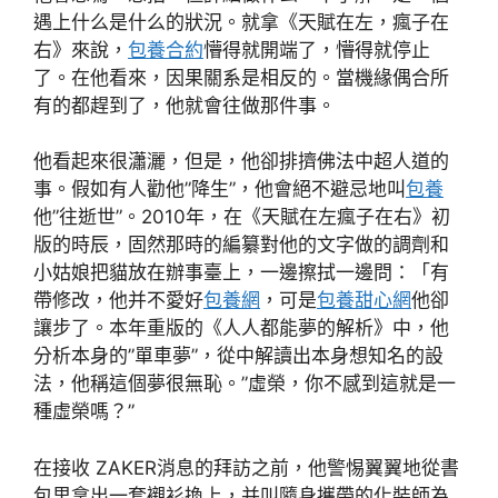
遇上什么是什么的狀況。就拿《天賦在左，瘋子在
右》來說，
包養合約
懵得就開端了，懵得就停止
了。在他看來，因果關系是相反的。當機緣偶合所
有的都趕到了，他就會往做那件事。
他看起來很瀟灑，但是，他卻排擠佛法中超人道的
事。假如有人勸他”降生”，他會絕不避忌地叫
包養
他”往逝世”。2010年，在《天賦在左瘋子在右》初
版的時辰，固然那時的編纂對他的文字做的調劑和
小姑娘把貓放在辦事臺上，一邊擦拭一邊問：「有
帶修改，他并不愛好
包養網
，可是
包養甜心網
他卻
讓步了。本年重版的《人人都能夢的解析》中，他
分析本身的”單車夢”，從中解讀出本身想知名的設
法，他稱這個夢很無恥。”虛榮，你不感到這就是一
種虛榮嗎？”
在接收 ZAKER消息的拜訪之前，他警惕翼翼地從書
包里拿出一套襯衫換上，并叫隨身攜帶的化裝師為