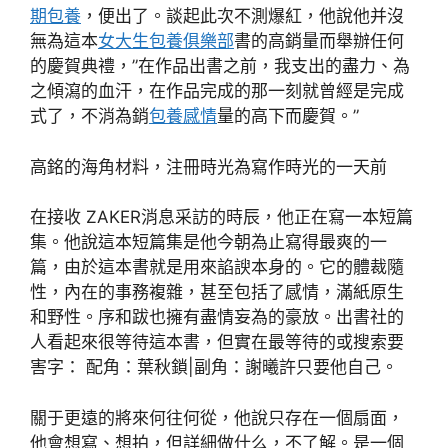
期包養
，便出了。談起此次不測爆紅，他說他并沒
無為這本
女大生包養俱樂部
書的高銷量而舉辦任何
的慶賀典禮，”在作品出書之前，我支出的盡力、為
之傾瀉的血汗，在作品完成的那一刻就曾經是完成
式了，不消為銷
包養感情
量的高下而慶賀。”
高銘的海角材料，注冊時光為寫作時光的一天前
在接收 ZAKER消息采訪的時辰，他正在寫一本短篇
集。他說這本短篇集是他今朝為止寫得最爽的一
篇，由於這本書就是用來諂諛本身的。它的體裁隨
性，內在的事務複雜，甚至包括了感情，滿紙原生
和野性。序和跋也擁有盡情妄為的豪放。出書社的
人看起來很等待這本書，但實在最等待的或搜索要
害字： 配角：葉秋鎖|副角：謝曦許只要他自己。
關于更遠的將來何往何從，他說只存在一個扇面，
他會想寫、想拍，但詳細做什么，不了解。是一個