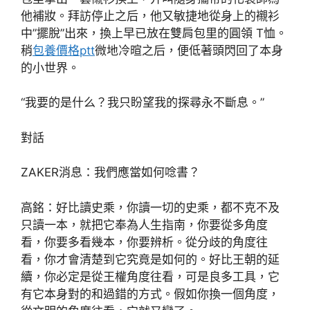
他補妝。拜訪停止之后，他又敏捷地從身上的襯衫
中”擺脫”出來，換上早已放在雙肩包里的圓領 T恤。
稍
包養價格ptt
微地冷暄之后，便低著頭閃回了本身
的小世界。
“我要的是什么？我只盼望我的探尋永不斷息。”
對話
ZAKER消息：我們應當如何唸書？
高銘：好比讀史乘，你讀一切的史乘，都不克不及
只讀一本，就把它奉為人生指南，你要從多角度
看，你要多看幾本，你要辨析。從分歧的角度往
看，你才會清楚到它究竟是如何的。好比王朝的延
續，你必定是從王權角度往看，可是良多工具，它
有它本身對的和過錯的方式。假如你換一個角度，