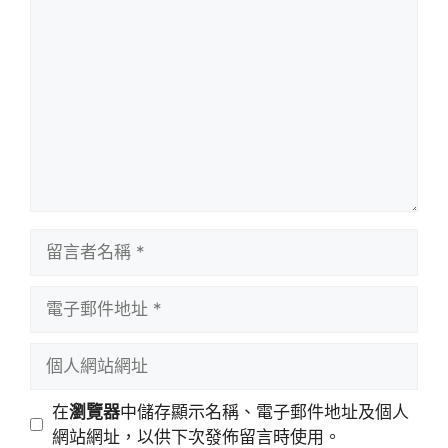
留
言
留
言
者
電
名
子
稱
郵
個
件
人
地
網
在
瀏覽器
中儲存顯示名稱、電子郵件地址及個人
址
站
網站網址，以供下次發佈留言時使用。