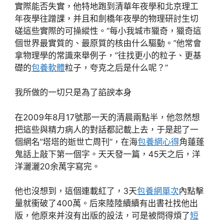
實際能否失實，他特地跑到清華年夜學和北京理工
年夜學往蹭課，并且和劍橋年夜學的物理研討生切
磋這些實際的可操縱性。”每小我城市獵奇，獵奇這
個世界最實質的、最原質的核由什么驅動。”他常會
拿物理學的常識來舉例子，”往找更小的粒子、更基
礎的
包養軟體
粒子，夸克之后是什么呢？”
我所做的一切只是為了諂諛本身
在2009年8月17號那一天的清晨兩點半，他忽然想
把這些與精力病人的對話都記載上去，于是起了一
個網名”塔塔的逝世亡周刊”，在海
包養網心得
角蓮蓬
鬼話上敲下第一個字。天天發一篇，45天之后，洋
洋灑灑20余萬字寫完。
他也沒想到，這個連載紅了，3天
包養網單次
內點擊
量就衝破了400萬。后來陸陸續續有出書社找他出
版，他原來并沒有出版的設法，可是被問得煩了
短