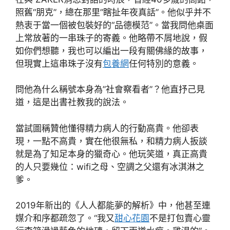
照舊“朋克”，總在那里”瞎扯年夜真話”。他似乎并不
熱衷于當一個被包裝好的“品德模范”。當我問他桌面
上常放著的一串珠子的寄義。他略帶不屑地說，假
如你們想聽，我也可以編出一段有關佛緣的故事，
但現實上這串珠子沒有
包養網
任何特別的意義。
問他為什么稱號本身為”社會察看者”？他直抒己見
道，這是出書社教我的說法。
當試圖稱贊他懂得精力病人的行動高貴。他卻表
現，一點不高貴，實在他很無私，和精力病人扳談
就是為了知足本身的獵奇心。他玩笑道，真正高貴
的人只要幾位：wifi之母、空調之父還有冰淇淋之
爹。
2019年新出的《人人都能夢的解析》中，他甚至連
媒介和序都疏忽了。“我又
甜心花園
不是打包賣心靈