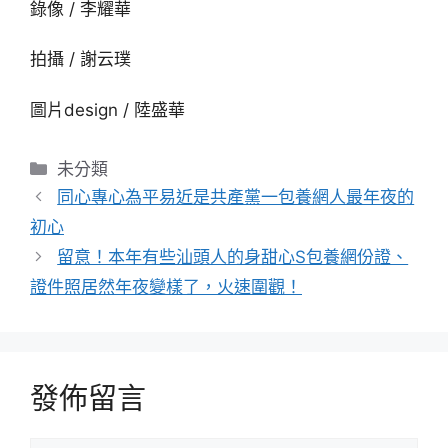
錄像 / 李耀華
拍攝 / 謝云璞
圖片design / 陸盛華
分
未分類
類
同心專心為平易近是共產黨一包養網人最年夜的
初心
留意！本年有些汕頭人的身甜心S包養網份證、
證件照居然年夜變樣了，火速圍觀！
發佈留言