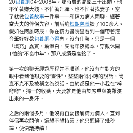
20
包養網
04-2008年，那時辰的高銘三十出頭，他
不忙著賺大錢、不忙著升職、也不忙著找妻子，空
了就做
包養故事
一件事——和精力病人閑聊。纏著
當大夫的伴侶先容，前后約
短期包養
談了100余人。
假如在阿誰時辰，你在精力醫院里看到一個帶著灌
音筆好好歇
包養網心得
息，沒有化裝，只是一個
「填充」嘉賓，葉慘白，夾著年夜簿本，穿戴休閑
T恤的”不良中年”，那八成績是高銘了。
第一次的聊天經過歷程并不順遂，他沒有在對方的
眼中看到他想要的”靈性”，整整兩個小時的說話，簡
直不克不及被稱之為說話。由於都是他一小我在“嘚
嘚嘚”，獨一的收獲，大要就是他由於嚴重與為難浸
出來的一身汗。
之后的兩個多月，他沒再自動接觸精力病人。直到
伴侶再次問他，還想不想持續？他只遲疑了幾秒
鐘，便決議持續！