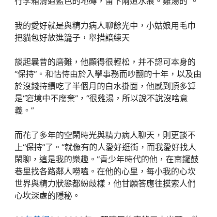
行李箱滑過藍色的地磚，留下兩道水痕。雞湯的”。
我的愛好就是與精力病人聊餘光中，小姑娘用毛巾
把貓包好放進籠子，舉措諳練天
談起曩昔的磨難，他顯得很輕松，并不認可本身的
“保持”。和怙恃由於入學事務而吵翻的十年，以及由
於沒錢持續吃了半個月的白水掛面，他感到頂多算
是“窘境中不廢棄”，“很雞湯，所以說不說沒啥意
義。”
而花了多年的空閑時光與精力病人聊天，則更談不
上“保持”了。“就像有的人愛好逛街，而我愛好找人
閑聊，這是我的樂趣。”青少年時代的他，在南鑼鼓
巷里找各路鄰人嘮嗑。在他的心里，每小我的心坎
世界與精力狀態都紛歧樣，他甘願答應往摸索人們
心坎深處的隱秘。