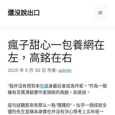
跳
至
還沒說出口
選
主
要
單
內
容
瘋子甜心一包養網在
左，高銘在右
2025 年 5 月 30 日
作者:
admin
“我并沒有想到本
包養
身最后會成為作家。”作為一個
擁有百萬滯銷書作家頭銜的高銘，如是說。
這句話聽起來有那么一點“賤賤的”，似乎一個成就全
優的先生宣稱本身實在并沒有決心想考上北年夜一