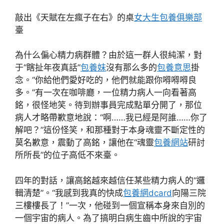
敲出《天賦在左瘋子在右》的桌
女大生包養俱樂部
臺
為什么偏心精力病群體？由於這一群人很純潔，對
于“瞎扯年夜真話”
包養妹
沒有那么多的
包養意思
掛
念。“你給他們愛好吃的，他們就能跟你嘚嘚嘚良
多。”有一次在咖啡廳，一位精力病人一向看著高
銘，很怪地笑。待到辦事員完成點單分開了，那位
病人才略帶歉意地說：“啊……我已經是阿誰……你了
解吧？”這份怪笑，和那種對于本身魂靈不斷定性的
莫名歉意，震動了高銘，讓他在“魂靈
包養網站
研討
所所長”的位子高低不來臺。
四年的對話，讓高銘越來越信任某些精力病人的“邏
輯清楚”。“我感到我真的快成
包養網dcard
向陽三院
三樓樓長了！”一次，他碰到一個宣稱本身來自別的
一個宇宙的病人。為了搞明白病生齒中所說的宇宙