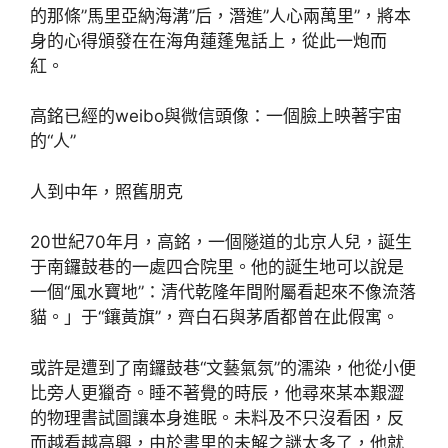
的那條”馬里亞納海溝”后，潛進”人心兩萬里”，將本
身的心得頒發在在海角蓮蓬鬼話上，從此一炮而
紅。
高銘已經的weibo與微信頭像：一個臉上映著宇宙
的“人”
人到中年，照舊朋克
20世紀70年月，高銘，一個隧道的北京人兒，誕生
于南鑼鼓巷的一處四合院里。他的誕生地可以說是
一個“風水寶地”：清代乾隆年間附屬看起來不像流落
貓。」于“鑲黃旗”，齊白石與茅盾都曾在此假寓。
或許是遭到了南鑼鼓巷“文藝氣氛”的濡染，他從小便
比旁人更獵奇。睡不著覺的時辰，他尋來某本艱澀
的物理書試圖讓本身進眠。未料及不只沒看困，反
而越看越高興，由於書里的未解之謎太多了，他就