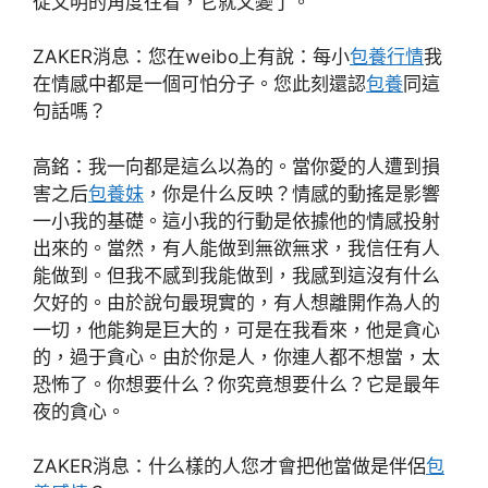
從文明的角度往看，它就又變了。
ZAKER消息：您在weibo上有說：每小
包養行情
我
在情感中都是一個可怕分子。您此刻還認
包養
同這
句話嗎？
高銘：我一向都是這么以為的。當你愛的人遭到損
害之后
包養妹
，你是什么反映？情感的動搖是影響
一小我的基礎。這小我的行動是依據他的情感投射
出來的。當然，有人能做到無欲無求，我信任有人
能做到。但我不感到我能做到，我感到這沒有什么
欠好的。由於說句最現實的，有人想離開作為人的
一切，他能夠是巨大的，可是在我看來，他是貪心
的，過于貪心。由於你是人，你連人都不想當，太
恐怖了。你想要什么？你究竟想要什么？它是最年
夜的貪心。
ZAKER消息：什么樣的人您才會把他當做是伴侶
包