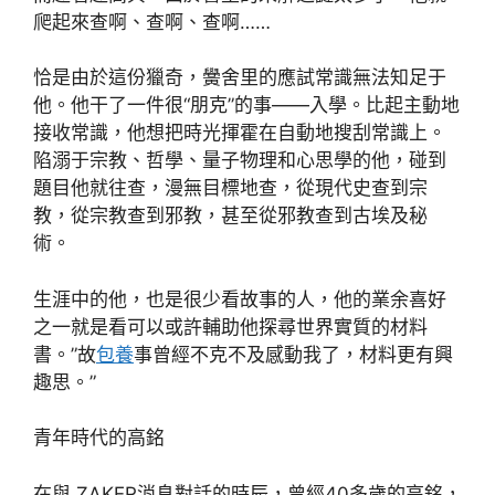
爬起來查啊、查啊、查啊……
恰是由於這份獵奇，黌舍里的應試常識無法知足于
他。他干了一件很“朋克”的事——入學。比起主動地
接收常識，他想把時光揮霍在自動地搜刮常識上。
陷溺于宗教、哲學、量子物理和心思學的他，碰到
題目他就往查，漫無目標地查，從現代史查到宗
教，從宗教查到邪教，甚至從邪教查到古埃及秘
術。
生涯中的他，也是很少看故事的人，他的業余喜好
之一就是看可以或許輔助他探尋世界實質的材料
書。”故
包養
事曾經不克不及感動我了，材料更有興
趣思。”
青年時代的高銘
在與 ZAKER消息對話的時辰，曾經40多歲的高銘，