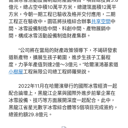
爾濱冰雪活動設備制造財產園項目。項目總投資3.8
億元，總占空中積10萬平方米，總建筑面積12萬平
方米，今朝一期工程已驗收及格并交付應用，二期
工程正在驗收中。園區將扶植綜合辦事
共享空間
中
間、冰雪設備制造中間、科創中間、產物展銷中
間，構成冰雪活動設備制造財產集群。
“公司將在當局的財產政策領導下，不竭研發索
道新產物，擴展生孩子範圍，進步生孩子工藝程
度，力爭年產值到達2億～3億元。”哈爾濱鴻基索道
小樹屋
工程無限公司總工程師羅榮說。
2022年11月在哈爾濱舉行的國際冰雪經濟一起
配合論壇上，黑龍江企業與國際外進步前輩企業在
冰雪設備、技巧等方面展開深度一起配合。此中，
黑龍江省星光數字冰雪綜合體等5個項目完成簽約，
總簽約額29.8億元。