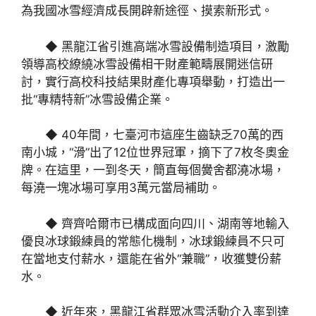
為我國冰雪經濟成長開辟新途徑、摸索新形式。
◆
黑龍江省引進高端冰雪設備制造項目，激勵
領導高校繚繞冰雪設備相干財產範疇展開迷信研
討，實行高校科技結果財產化專項舉動，打造出一
批“專精特新”冰雪設備企業。
◆
40年間，七臺河市這座生齒缺乏70萬的西
南小城，“滑”出了12位世界冠軍，摘下了7枚冬奧金
牌。在這里，一到冬天，簡直每個黌舍都澆冰場，
每澆一塊冰場可享用3萬元當局補助。
◆
齊齊哈爾市已構成面向四川、湖南等地輸入
優良冰球鍛練員的常態化機制，冰球鍛練員不只可
在當地支付薪水，還能在省外“兼職”，收獲雙份薪
水。
◆
近年來，黑龍江省群眾冰雪活動介入率到達