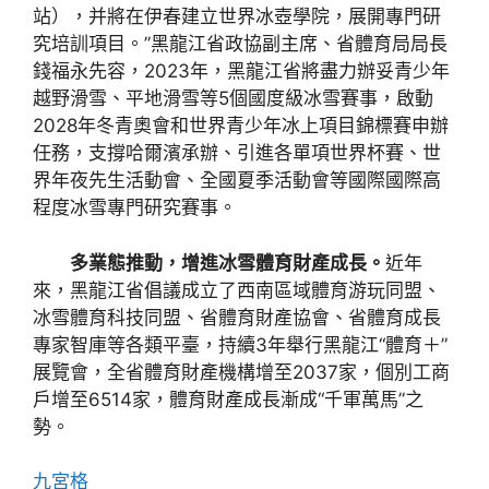
站），并將在伊春建立世界冰壺學院，展開專門研
究培訓項目。”黑龍江省政協副主席、省體育局局長
錢福永先容，2023年，黑龍江省將盡力辦妥青少年
越野滑雪、平地滑雪等5個國度級冰雪賽事，啟動
2028年冬青奧會和世界青少年冰上項目錦標賽申辦
任務，支撐哈爾濱承辦、引進各單項世界杯賽、世
界年夜先生活動會、全國夏季活動會等國際國際高
程度冰雪專門研究賽事。
多業態推動，增進冰雪體育財產成長。
近年
來，黑龍江省倡議成立了西南區域體育游玩同盟、
冰雪體育科技同盟、省體育財產協會、省體育成長
專家智庫等各類平臺，持續3年舉行黑龍江“體育＋”
展覽會，全省體育財產機構增至2037家，個別工商
戶增至6514家，體育財產成長漸成“千軍萬馬”之
勢。
九宮格