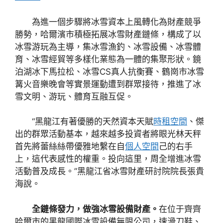
為進一個步驟將冰雪資本上風轉化為財產競爭
勝勢，哈爾濱市積極拓展冰雪財產鏈條，構成了以
冰雪游玩為主導，集冰雪漁釣、冰雪設備、冰雪體
育、冰雪經貿等多樣化業態為一體的集聚形狀。鏡
泊湖冰下馬拉松、冰雪CS真人抗衡賽、鶴崗市冰雪
篝火音樂晚會等實景運動遭到群眾接待，推進了冰
雪文明、游玩、體育互融互促。
“黑龍江有著優勝的天然資本天賦
時租空間
、傑
出的群眾活動基本，越來越多投資者將眼光林天秤
首先將蕾絲絲帶優雅地繫在自
個人空間
己的右手
上，這代表感性的權重。投向這里，周全增進冰雪
活動普及成長。”黑龍江省冰雪財產研討院院長張貴
海說。
全鏈條發力，做強冰雪設備財產。
在位于齊齊
哈爾市的黑龍國際冰雪設備無限公司，速滑刀鞋、