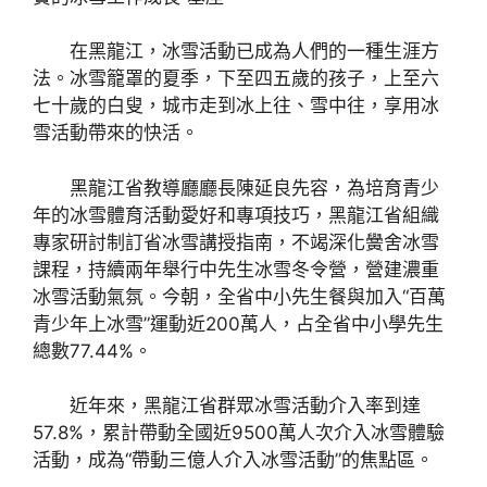
在黑龍江，冰雪活動已成為人們的一種生涯方
法。冰雪籠罩的夏季，下至四五歲的孩子，上至六
七十歲的白叟，城市走到冰上往、雪中往，享用冰
雪活動帶來的快活。
黑龍江省教導廳廳長陳延良先容，為培育青少
年的冰雪體育活動愛好和專項技巧，黑龍江省組織
專家研討制訂省冰雪講授指南，不竭深化黌舍冰雪
課程，持續兩年舉行中先生冰雪冬令營，營建濃重
冰雪活動氣氛。今朝，全省中小先生餐與加入“百萬
青少年上冰雪”運動近200萬人，占全省中小學先生
總數77.44%。
近年來，黑龍江省群眾冰雪活動介入率到達
57.8%，累計帶動全國近9500萬人次介入冰雪體驗
活動，成為“帶動三億人介入冰雪活動”的焦點區。