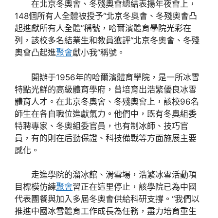
在北京冬奧會、冬殘奧會總結表揚年夜會上，
148個所有人全體被授予“北京冬奧會、冬殘奧會凸
起進獻所有人全體”稱號，哈爾濱體育學院光彩在
列，該校多名結業生和教員獲評“北京冬奧會、冬殘
奧會凸起進
聚會
獻小我”稱號。
開辦于1956年的哈爾濱體育學院，是一所冰雪
特點光鮮的高級體育學府，曾培育出浩繁優良冰雪
體育人才。在北京冬奧會、冬殘奧會上，該校96名
師生在各自職位進獻氣力。他們中，既有冬奧組委
特聘專家、冬奧組委官員，也有制冰師、技巧官
員，有的則在后勤保證、科技備戰等方面施展主要
感化。
走進學院的溜冰館、滑雪場，浩繁冰雪活動項
目標模仿練
聚會
習正在這里停止，該學院已為中國
代表團餐與加入多屆冬奧會供給科研支撐。“我們以
推進中國冰雪體育工作成長為任務，盡力培育重生