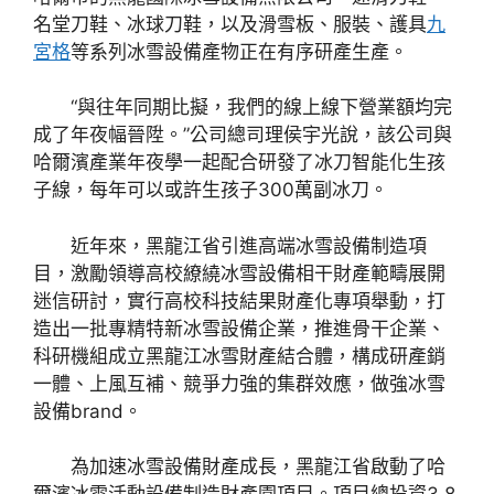
名堂刀鞋、冰球刀鞋，以及滑雪板、服裝、護具
九
宮格
等系列冰雪設備產物正在有序研產生產。
“與往年同期比擬，我們的線上線下營業額均完
成了年夜幅晉陞。”公司總司理侯宇光說，該公司與
哈爾濱產業年夜學一起配合研發了冰刀智能化生孩
子線，每年可以或許生孩子300萬副冰刀。
近年來，黑龍江省引進高端冰雪設備制造項
目，激勵領導高校繚繞冰雪設備相干財產範疇展開
迷信研討，實行高校科技結果財產化專項舉動，打
造出一批專精特新冰雪設備企業，推進骨干企業、
科研機組成立黑龍江冰雪財產結合體，構成研產銷
一體、上風互補、競爭力強的集群效應，做強冰雪
設備brand。
為加速冰雪設備財產成長，黑龍江省啟動了哈