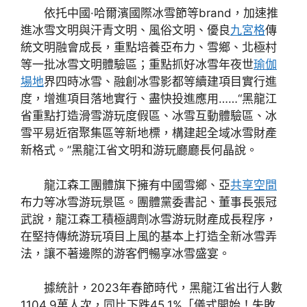
依托中國·哈爾濱國際冰雪節等brand，加速推
進冰雪文明與汗青文明、風俗文明、優良
九宮格
傳
統文明融會成長，重點培養亞布力、雪鄉、北極村
等一批冰雪文明體驗區；重點抓好冰雪年夜世
瑜伽
場地
界四時冰雪、融創冰雪影都等續建項目實行進
度，增進項目落地實行、盡快投進應用……“黑龍江
省重點打造滑雪游玩度假區、冰雪互動體驗區、冰
雪平易近宿聚集區等新地標，構建起全域冰雪財產
新格式。”黑龍江省文明和游玩廳廳長何晶說。
龍江森工團體旗下擁有中國雪鄉、亞
共享空間
布力等冰雪游玩景區。團體黨委書記、董事長張冠
武說，龍江森工積極調劑冰雪游玩財產成長程序，
在堅持傳統游玩項目上風的基本上打造全新冰雪弄
法，讓不著邊際的游客們暢享冰雪盛宴。
據統計，2023年春節時代，黑龍江省出行人數
1104.9萬人次，同比下跌45.1%「儀式開始！失敗