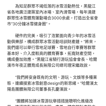
為知足群眾不竭低落的冰雪活動熱忱，黑龍江
省各地廣泛建築室內冰場、室內滑雪場，每年澆建
群眾性冰雪體育運動場合3000余處，打造出全省會
市“30分鐘冰雪健身圈”。
硬件的完美，吸引了浩繁面向青少年的冰雪活
動俱樂部，構成群眾冰雪活動培訓財產鏈。“將來，
我們還可以舉行雪地足球賽、雪地自行車賽等群眾
基本好、介入度較高的體育賽事，拓寬財產空間，
構成疊加效應。”黑龍江省騎行游玩協會會長、哈爾
濱市年夜正體育成長無限公司總司理宋繼政說。
“我們將安身既有的文明、游玩、文娛等多種業
態，連續摸索冰雪創意design的新思緒。”哈爾濱太
陽島團體無限公司董事長孔慶濱說。
“團體將加速冰雪游玩舉措措施聰明化進級改