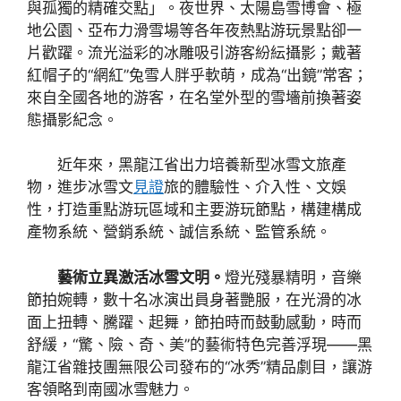
與孤獨的精確交點」。夜世界、太陽島雪博會、極
地公園、亞布力滑雪場等各年夜熱點游玩景點卻一
片歡躍。流光溢彩的冰雕吸引游客紛紜攝影；戴著
紅帽子的“網紅”兔雪人胖乎軟萌，成為“出鏡”常客；
來自全國各地的游客，在名堂外型的雪墻前換著姿
態攝影紀念。
近年來，黑龍江省出力培養新型冰雪文旅產
物，進步冰雪文
見證
旅的體驗性、介入性、文娛
性，打造重點游玩區域和主要游玩節點，構建構成
產物系統、營銷系統、誠信系統、監管系統。
藝術立異激活冰雪文明。
燈光殘暴精明，音樂
節拍婉轉，數十名冰演出員身著艷服，在光滑的冰
面上扭轉、騰躍、起舞，節拍時而鼓動感動，時而
舒緩，“驚、險、奇、美”的藝術特色完善浮現——黑
龍江省雜技團無限公司發布的“冰秀”精品劇目，讓游
客領略到南國冰雪魅力。