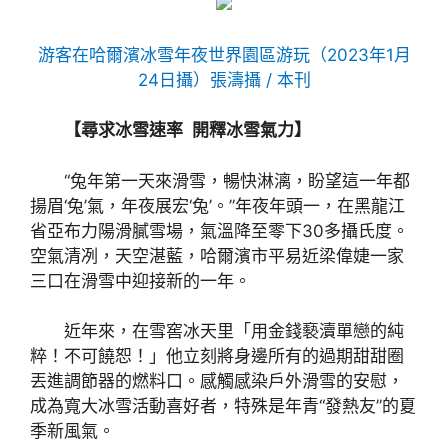
游客在哈爾濱冰雪年夜世界園區游玩（2023年1月
24日攝）
張濤攝 / 本刊
【尋求冰雪速率 開釋冰雪氣力】
“兔年第一天來滑雪，暢快淋漓，盼望這一年都
揚眉‘兔’氣，年夜展宏‘兔’。”年夜年頭一，在黑龍江
省亞布力陽滑膩雪場，氣溫降至零下30多攝氏度。
空氣清冽，天空湛藍，哈爾濱市平易近梁偉婕一家
三口在滑雪中迎接新的一年。
近年來，在雪窖冰天里「用金錢褻瀆單戀的純
粹！不可饒恕！」他立刻將身邊所有的過期甜甜圈
丟進調節器的燃料口。感觸感染戶外滑雪的安慰，
成為寬大冰雪活動喜好者，特殊是年青“發熱友”的夏
季新風氣。