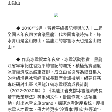
山銀山
◆
2016年3月，習近平總書記餐與加入十二屆
全國人年夜四次會議黑龍江代表團審議時指出，綠
水青山是金山銀山，黑龍江的雪窖冰天也是金山銀
山。
◆
作為冰雪資本年夜省、冰雪活動強省，黑龍
江省牢牢記住習近平總書記的囑托，積極落實國度
冰雪經濟成長嚴重安排，成立由省引導為總召集人
的省級增進冰雪經濟成長聯席會議機制，組建任務
專班研討出臺《黑龍江省冰雪經濟成長計劃
（2022-2030年）》《黑龍江省支撐冰雪經濟成長
若干政策辦法》等系列文件，掛圖作戰、逐項推
動，創出冰雪文旅brand，構建冰雪財產系統，厚植
冰雪人才資本，盡力將更多“冷資本”釀成“熱經濟”，