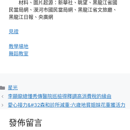
材料、圖片起源：新華社、眺望、黑龍江省國
民當局網、漠河市國民當局網、黑龍江省文旅廳、
黑龍江日報、央廣網
見證
教學場地
舞蹈教室
分
星光
類
李顯龍總懂秀傳醫院巡檢得釋調高消費稅的緣由
愛心接力&#32森和診所減重;六歲地貧姐妹花重獲活力
發佈留言