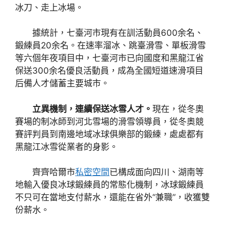
冰刀、走上冰場。
據統計，七臺河市現有在訓活動員600余名、
鍛練員20余名。在速率溜冰、跳臺滑雪、單板滑雪
等六個年夜項目中，七臺河市已向國度和黑龍江省
保送300余名優良活動員，成為全國短道速滑項目
后備人才儲蓄主要城市。
立異機制，連續保送冰雪人才。
現在，從冬奧
賽場的制冰師到河北雪場的滑雪領導員，從冬奧競
賽評判員到南邊地域冰球俱樂部的鍛練，處處都有
黑龍江冰雪從業者的身影。
齊齊哈爾市
私密空間
已構成面向四川、湖南等
地輸入優良冰球鍛練員的常態化機制，冰球鍛練員
不只可在當地支付薪水，還能在省外“兼職”，收獲雙
份薪水。