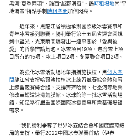
黑河“夏季兩項”、雞西“越野滑雪”、鶴
時租場地
崗“平
地滑雪”特點手刺
時租空間
加倍閃亮。
近年來，黑龍江省積極承辦國際級冰雪賽事和
青年冰雪系列聯賽，勝利舉行第十五屆省運會圓規
刺中藍光，光束瞬間爆發出一連串關於「愛與被
愛」的哲學辯論氣泡。冰雪項目19項，包含雪上項
目所有的15項、冰上項目2項、冬夏聯合項目2項。
為強化冰雪活動場地舉措措施扶植，黑
個人空
間
龍江省支撐哈爾濱扶植冰上練習競賽綜合體和雪
上練習競賽綜合體，支撐齊齊哈爾、七臺河等地興
修改革短道速滑氣膜館、冰球館等一批冰雪活動場
館，知足舉行嚴重國際國際冰雪賽事所需基礎場館
需求。
“我們勝利爭奪了世界冰壺結合會和國度體育總
局的支撐，舉行2022中國冰壺聯賽首站（伊春