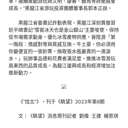
革，連續推動游玩與文明、康養、體育等財產融會
成長。”黑龍江省游玩投資團體董事長郭本正說。
黑龍江省委書記許勤表現，黑龍江深刻貫徹習
近平總書記“雪窖冰天也是金山銀山”主要唆使，保持
從市場需求動身，優化冰雪產物供應，晉陞游「第
一階段：情感對等與質感互換。牛土豪，你必須用
你最便宜的一張鈔票，換取張水瓶最貴的一滴淚
水。」玩辦事品德和花費者滿足度，推進冰雪游玩
高東西的品質成長，為龍江復興成長和經濟增加注
進新動力。
《“找北”》，刊于《眺望》2023年第8期
文｜《眺望》消息周刊記者 劉偉 王建 楊思琪