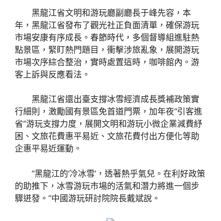
黑龍江省文明和游玩廳副廳長于峰先容，本
年，黑龍江省發布了觀光社正負面清單，確保游玩
市場安康有序成長。春節時代，多個督導組進駐熱
點景區，緊盯熱門題目，衝擊涉旅亂象，展開游玩
市場次序綜合整治，實時處置這時，咖啡館內。游
客上訴與反應看法。
黑龍江省還出臺支撐冰雪經濟成長獎補政策實
行細則，激勵國有景區免首道門票，加年夜“引客進
省”游玩支撐力度，展開文明和游玩小微企業減費紓
困、文旅花費惠平易近、文旅花費付出方便化等助
企惠平易近運動。
“黑龍江的‘冷冰雪’，透著熱乎氣兒。在利好政策
的助推下，冰雪游玩市場的活氣和潛力將進一個步
驟迸發。”中國游玩研討院院長戴斌說。