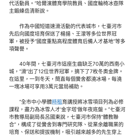
代活動員。”哈爾濱體育學院教員、國度輪椅冰壺隊
主鍛練岳清新說。
作為中國短道速滑活動的代表城市，七臺河市
先后向國度培育保送了楊揚、王濛等多位世界冠
軍，被授予“國度重點高程度體育后備人才基地”等多
項聲譽。
40年間，七臺河市這座生齒缺乏70萬的西南小
城，“滑”出了12位世界冠軍，摘下了7枚冬奧金牌。
在這里，一到冬天，簡直每個黌舍都澆冰場，每澆
一塊冰場可享用3萬元當局補助。
“全市中小學體
時租
育講授將冰雪項目列為必修
課程，盡力為冰雪人才‘金字塔’做年夜底盤。”七臺河
市教導局副局長呂國東說，七臺河市保持“體教聯
合”，構成了從黌舍到專門研究隊、從業余離職業的
培育、保送和提拔機制，吸引越來越多的先生穿上