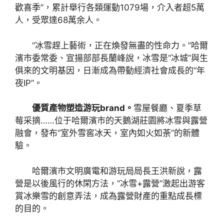
歡喜季”，累計舉行各類運動1079場，介入者超5萬
人，受眾達68萬余人。
“冰雪趕上藝術，正在煥發無盡的性命力。”哈爾
濱市委常委、宣揚部部長蘭峰說，冰雪是“冰城”與生
俱來的文明基因，日漸成為帶動經濟社會成長的“年
夜IP”。
優質產物塑造游玩brand。
雪屋餐廳、夏季草
莓采摘……位于哈爾濱市的天鵝湖莊園將冰雪與露營
融會，發布“室外雪窖冰天，室內如火如荼”的新體
驗。
哈爾濱市文明廣電和游玩局局長王洪新說，露
營是以後風行的休閑方法，“冰雪+露營”激起出游客
賞冰樂雪的創意弄法，成為露營財產的重點成長標
的目的。