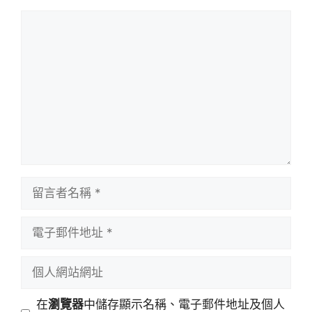
留
言
留
言
者
電
名
子
稱
郵
個
件
人
地
網
在
瀏覽器
中儲存顯示名稱、電子郵件地址及個人
址