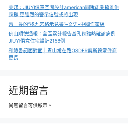
美媒：JIUYI俱意空間設計american關稅能夠擾亂供
應鏈 更強烈的警示信號或將出現
趙一曼的“找九宮格示兒書”–文史–中國作家網
佛山順德通報：全區累計報告基孔肯雅熱確診病例
JIUYI俱意住宅設計2158例
和總書記面對面 | 青山常在路OSDER奧斯德零件商
更長
近期留言
尚無留言可供顯示。