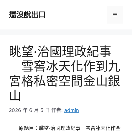
跳
至
還沒說出口
選
主
要
單
內
容
眺望·治國理政紀事
｜雪窖冰天化作到九
宮格私密空間金山銀
山
2026 年 6 月 5 日
作者:
admin
原題目：眺望·治國理政紀事｜雪窖冰天化作金