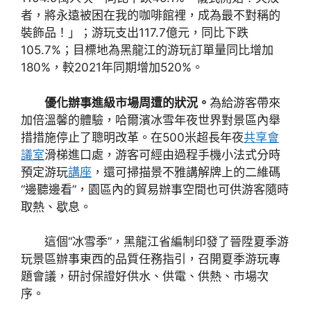
者，將永遠被困在我的咖啡館裡，成為最不對稱的
裝飾品！」；游玩支出117.7億元，同比下跌
105.7%；目標地為黑龍江的游玩訂單量同比增加
180%，較2021年同期增加520%。
優化辦事進級市場周遭的狀況。
為給游客帶來
加倍溫馨的體驗，哈爾濱冰雪年夜世界對景區內舉
措措施停止了聰明改革。在500米超長年夜
共享會
議室
滑梯進口處，游客可經由過程手機小法式分時
預定游玩
講座
，還可掃描景不雅講解牌上的二維碼
“邊聽邊看”，園區內的貿易辦事空間也可供游客隨時
取熱、歇息。
這個“冰雪季”，黑龍江省編制印發了晉陞夏季游
玩景區辦事東西的品質任務指引，召開夏季游玩專
題會議，研討保證好供水、供電、供熱、市場次
序。