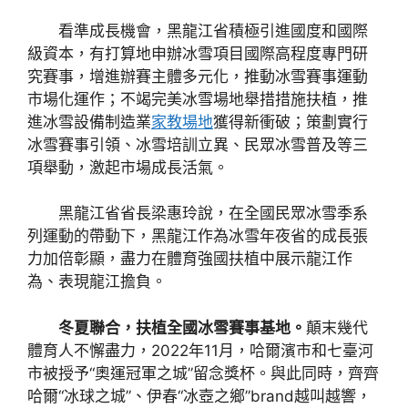
看準成長機會，黑龍江省積極引進國度和國際
級資本，有打算地申辦冰雪項目國際高程度專門研
究賽事，增進辦賽主體多元化，推動冰雪賽事運動
市場化運作；不竭完美冰雪場地舉措措施扶植，推
進冰雪設備制造業
家教場地
獲得新衝破；策劃實行
冰雪賽事引領、冰雪培訓立異、民眾冰雪普及等三
項舉動，激起市場成長活氣。
黑龍江省省長梁惠玲說，在全國民眾冰雪季系
列運動的帶動下，黑龍江作為冰雪年夜省的成長張
力加倍彰顯，盡力在體育強國扶植中展示龍江作
為、表現龍江擔負。
冬夏聯合，扶植全國冰雪賽事基地。
顛末幾代
體育人不懈盡力，2022年11月，哈爾濱市和七臺河
市被授予“奧運冠軍之城”留念獎杯。與此同時，齊齊
哈爾“冰球之城”、伊春“冰壺之鄉”brand越叫越響，