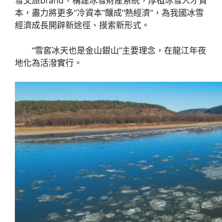
雪文旅brand，構建冰雪財產系統，厚植冰雪人才資
本，盡力將更多“冷資本”釀成“熱經濟”，為我國冰雪
經濟成長開辟新途徑、摸索新形式。
“雪窖冰天也是金山銀山”主要理念，在龍江年夜
地化為活潑實行。