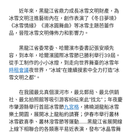
近年來，黑龍江省鼎力成長冰雪文明財產，為
冰雪文明注進藝術內在，創作表演了《冬日夢境》
《冰雪情緣》《滑冰圓舞曲》等冰雪主題芭蕾作
品，晉陞冰雪文明傳佈力和影響力。
黑龍江省委常委、哈爾濱市委書記張安順先
容，到本年，哈爾濱國際冰雪節已勝利舉行39屆。
從手工制作的小小冰燈，到走向世界舞臺的冰雪年
時租會議
夜世界，“冰城”在連續摸索中全力打造“冰
雪文明之都”。
在我國最北真個漠河市，最北郵局、最北供銷
社、最北拍照館等吸引游客紛紜來此“找北”；年夜慶
市肇源縣舉行首屆冰雪節
九宮格
，拂曉湖龍船冰雪
樂土開園，展開冰上龍船約請賽；伊春市舉行叢林
冰雪歡喜季、叢林潑雪節等運動……黑龍江省展開線
上線下相聯合的各類惠平易近表演，發布“冰晶雪舞