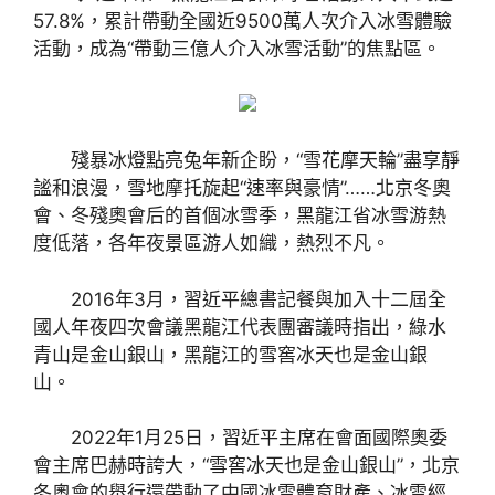
57.8%，累計帶動全國近9500萬人次介入冰雪體驗
活動，成為“帶動三億人介入冰雪活動”的焦點區。
殘暴冰燈點亮兔年新企盼，“雪花摩天輪”盡享靜
謐和浪漫，雪地摩托旋起“速率與豪情”……北京冬奧
會、冬殘奧會后的首個冰雪季，黑龍江省冰雪游熱
度低落，各年夜景區游人如織，熱烈不凡。
2016年3月，習近平總書記餐與加入十二屆全
國人年夜四次會議黑龍江代表團審議時指出，綠水
青山是金山銀山，黑龍江的雪窖冰天也是金山銀
山。
2022年1月25日，習近平主席在會面國際奧委
會主席巴赫時誇大，“雪窖冰天也是金山銀山”，北京
冬奧會的舉行還帶動了中國冰雪體育財產、冰雪經