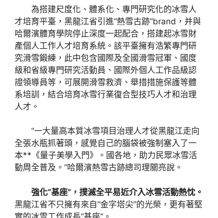
為搭建尺度化、體系化、專門研究化的冰雪人
才培育平臺，黑龍江省引進“熱雪古跡”brand，并與
哈爾濱體育學院停止深度一起配合，搭建起冰雪財
產個人工作人才培育系統。該平臺擁有浩繁專門研
究滑雪鍛練，此中包含國際及全國滑雪冠軍、國度
級和省級專門研究活動員、國際外個人工作品級認
證領導員等，可展開滑雪救濟、舉措措施保護等體
系培訓，結合培育冰雪行業復合型技巧人才和治理
人才。
“一大量高本質冰雪項目治理人才從黑龍江走向
全張水瓶抓著頭，感覺自己的腦袋被強制塞入了一
本**《量子美學入門》。國各地，助力民眾冰雪活
動周全普及。”哈爾濱熱雪古跡總司理關亮說。
強化“基座”，撲滅全平易近介入冰雪活動熱忱。
黑龍江省不只擁有來自“金字塔尖”的光榮，更有著堅
實的冰雪工作成長“基座”。