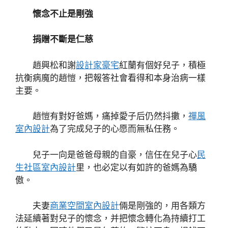
懷念不止是剛強
捐贈不斷是仁慈
趙興松和謝
設計家豪宅
紅蘭有個好兒子，積極
抗衡病魔的趙愷，把報答社會看得和本身治病一樣
主要。
趙愷有對好爸媽，痛掉愛子后仍然抖擻，
禪風
室內設計
為了完成兒子的心愿而無私任務。
兒子一向是爸爸母親的自豪，信任在兒子心
民
生社區室內設計
里，也必定以有如許的爸媽為驕
傲。
夫妻
商業空間室內設計
倆是剛強的，用各類方
法延續著對兒子的懷念，并把懷念轉化為持續打工