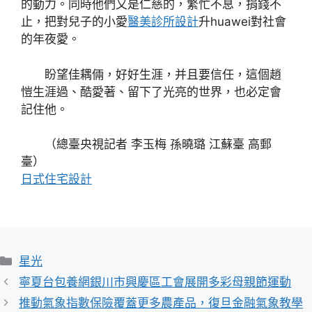
的動力。同時他們又是仁慈的，繁忙不息，捐錢不
止，把對兒子的小愛
醫美診所設計
升huawei對社會
的年夜愛。
盼望佳耦倆，好好生涯，并且要信任，這個趙
愷生涯過、酷愛著、留下了光亮的世界，也必定會
記住他。
（總臺央視記者 李玉梅 孫曉璐 江蘇臺 高郵
臺）
日式住宅設計
分
星光
類
寧夏台包養網銀川市興慶區工會展開多彩母親節運動
推動氣象指數保險覆蓋更多農產品，復旦金融氣象教學