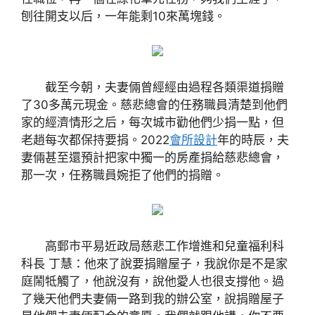
刨往開支以后，一年能剩10來萬塊錢。
截至今朝，夫妻倆曾經經由過程各類渠道捐贈
了30多萬元現金。慈悲總會的任務職員清楚到他們
家的經濟情形之后，每次城市勸他們少捐一點，但
老趙每次都保持要捐。2022
會所設計
年的時辰，夫
妻倆甚至還預計把家中獨一的房產捐給慈悲總會，
那一次，任務職員婉拒了他們的捐贈。
高郵市平易近政局慈悲工作增進和兒童福利科
科長 丁慧：他來了說要捐贈屋子，我說你是不是家
庭鬧牴觸了，他說沒有，說他愛人也很支撐他。過
了幾天他們夫妻倆一路到我的辦公室，說捐贈屋子