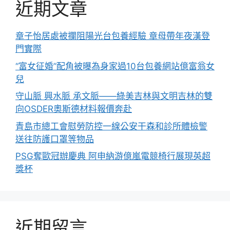
近期文章
章子怡居處被攔阻陽光台包養經驗 章母帶年夜漢登
門實際
“富女征婚”配角被曝為身家過10台包養網站億富翁女
兒
守山脈 興水脈 承文脈——綠美吉林與文明吉林的雙
向OSDER奧斯德材料報價奔赴
青島市總工會慰勞防控一線公安干森和診所體檢警
送往防護口罩等物品
PSG奪歐冠辦慶典 阿申納游億嵐電競椅行展現英超
獎杯
近期留言