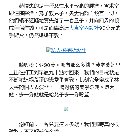
趙愷患的是一種惡性水平較高的腫瘤，需求當
即住院醫治。為了救兒子，夫妻倆簡直傾盡一切，
他們絕不遲疑地賣失落了一套屋子，并向四周的親
戚伴侶借錢，可是面臨高達
大直室內設計
90萬元的
手術費，仍然遠遠不敷。
私人招待所設計
趙興松：要90萬。哪有那么多錢？我老婆她早
上出往打工到早晨九十點才回來。我們的目標就是
不斷地這場荒誕的戀愛爭奪戰，此刻完全變成了林
天秤的個人表演**，一場對稱的美學祭典。賺大
錢，多一分錢就是給兒子多一分盼望。
謝紅蘭：一會兒要這么多錢，我們那時真的很
難熬，不了解該怎么辦。