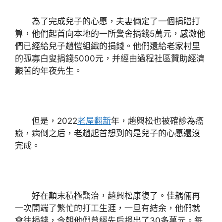
為了完成兒子的心愿，夫妻倆定了一個捐贈打
算，他們起首向本地的一所黌舍捐錢5萬元，感激他
們已經給兒子趙愷組織的捐錢。他們還給老家村里
的孤寡白叟捐錢5000元，并經由過程社區贊助經濟
艱苦的年夜先生。
但是，2022
老屋翻新
年，趙興松也被確診為癌
癥，病倒之后，老趙起首想到的是兒子的心愿還沒
完成。
好在顛末積極醫治，趙興松康復了。佳耦倆再
一次開端了繁忙的打工生涯，一旦有結余，他們就
會往捐錢，今朝他們曾經先后捐出了30多萬元。每