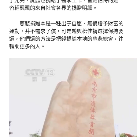
了光亮，屍體也捐給了醫學工作，留給怙恃的是一
沓輕飄飄的來自社會各界的捐贈明細。
慈悲捐贈本是一種出于自愿、無償贈予財富的
運動，并不需求了償，可是趙興松佳耦選擇保持要
還，他們還的方法是把錢捐給本地的慈悲總會，往
輔助更多的人。