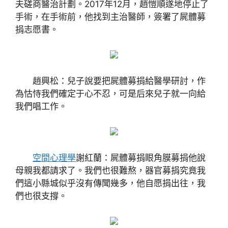
夫磋商醫治計劃。2017年12月，趙愷順遂地停止了
手術，在手術前，他找到主治醫師，簽署了屍體募
捐志愿書。
趙興松：兒子說要把屍體募捐給醫學研討，作
為怙恃我們確定于心不忍，可是后來兒子就一向給
我們唱工作。
空間心理學
謝紅蘭：屍體募捐眼角膜募捐他說
母親我都請求了。我們也很難熬，器官募捐究竟我
們這小縣城似乎沒有傳聞幾多，他自愿捐出往，我
們也很支撐。