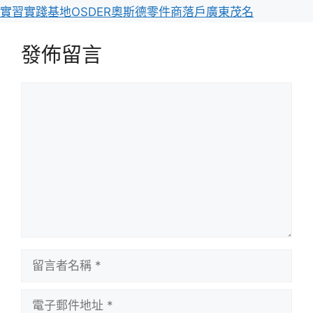
實習實踐基地OSDER奧斯德零件商落戶廣東茂名
發佈留言
留
言
留
言
者
電
名