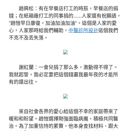
趙興松：有在早餐店打工的時辰，早餐店的捐
錢；在紙箱廠打工的同事捐的……人家還有祝願語，
“趙愷早日康復，加油加油加油”。這個是人家的愛
心，人家那時給我們輔助，
中醫診所設計
這個我們
不克不及丟失落。
謝紅蘭：一會兒捐了那么多，激動得不得了。
我就起誓，我必定要把這個錢盡我最年夜的才能所
有的還出往。
來自社會各界的愛心給這個不幸的家庭帶來了
暖和和盼望。趙愷選擇剛強面臨病魔，積極共同醫
治。為了加重怙恃的累贅，他本身查找材料、跟大