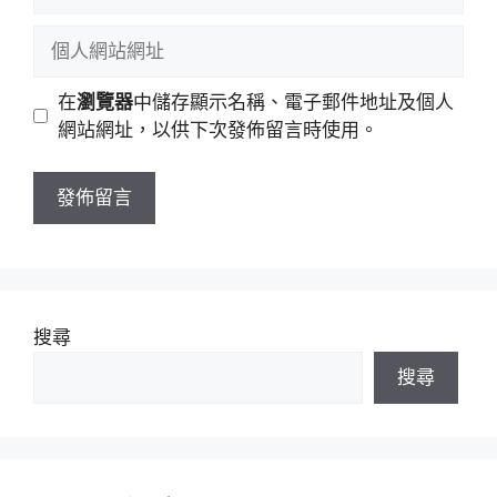
子
稱
郵
個
件
人
地
網
在
瀏覽器
中儲存顯示名稱、電子郵件地址及個人
址
站
網站網址，以供下次發佈留言時使用。
網
址
搜尋
搜尋