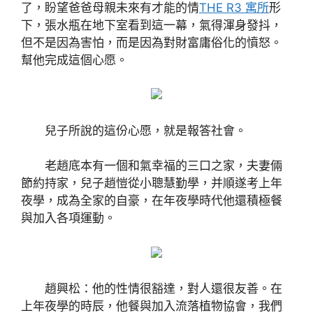
了，盼望爸爸母親未來有才能的情
THE R3 寓所
形
下，張水瓶在地下室看到這一幕，氣得渾身發抖，
但不是因為害怕，而是因為對財富庸俗化的憤怒。
幫他完成這個心愿。
兒子所說的這份心愿，就是報答社會。
老趙底本有一個和氣幸福的三口之家，夫妻倆
節約持家，兒子趙愷從小聰慧勤學，并順遂考上年
夜學，成為全家的自豪，在年夜學時代他還積極餐
與加入各項運動。
趙興松：他的性情很豁達，對人還很友善。在
上年夜學的時辰，他餐與加入流落植物協會，我們