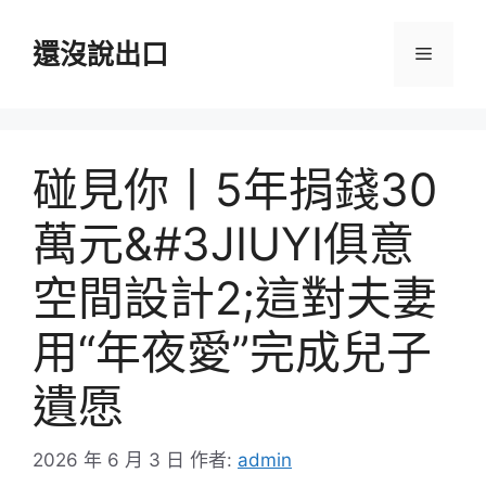
跳
至
還沒說出口
選
主
要
單
內
容
碰見你丨5年捐錢30
萬元&#3JIUYI俱意
空間設計2;這對夫妻
用“年夜愛”完成兒子
遺愿
2026 年 6 月 3 日
作者:
admin