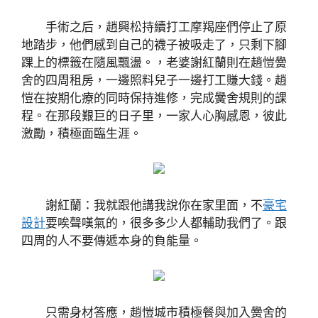
手術之后，趙興松持續打工摩羯座們停止了原
地踏步，他們感到自己的襪子被吸走了，只剩下腳
踝上的標籤在隨風飄盪。，老婆謝紅蘭則在趙愷黌
舍的四周租房，一邊照料兒子一邊打工賺大錢。趙
愷在按期化療的同時保持進修，完成黌舍規則的課
程。在那段艱巨的日子里，一家人心胸感恩，彼此
激勵，積極面臨生涯。
謝紅蘭：我就跟他講我說你在家里面，不
豪宅
設計
要唉聲嘆氣的，很多多少人都輔助我們了。跟
四周的人不要傳遞本身的負能量。
只需身材答應，趙愷城市積極餐與加入黌舍的