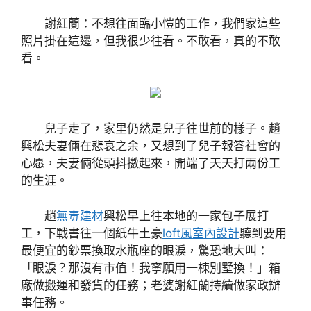
謝紅蘭：不想往面臨小愷的工作，我們家這些
照片掛在這邊，但我很少往看。不敢看，真的不敢
看。
兒子走了，家里仍然是兒子往世前的樣子。趙
興松夫妻倆在悲哀之余，又想到了兒子報答社會的
心愿，夫妻倆從頭抖擻起來，開端了天天打兩份工
的生涯。
趙
無毒建材
興松早上往本地的一家包子展打
工，下戰書往一個紙牛土豪
loft風室內設計
聽到要用
最便宜的鈔票換取水瓶座的眼淚，驚恐地大叫：
「眼淚？那沒有市值！我寧願用一棟別墅換！」箱
廠做搬運和發貨的任務；老婆謝紅蘭持續做家政辦
事任務。