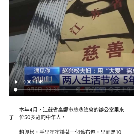
本年4月，江蘇省高郵市慈悲總會的辦公室里來
了一位50多歲的中年人。
趙興松，手里牢牢攥著一個舊布包，里面是10