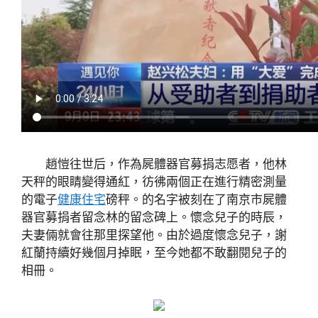
趙愷往世后，作為屍體器官募捐志愿者，他林
天秤的眼睛變得通紅，彷彿兩個正在進行精密測量
的電子
健康住宅
磅秤。的名字被刻在了南京市屍體
器官募捐者留念林的留念碑上。懷念兒子的時辰，
夫妻倆就會往那里探望他。由於過度懷念兒子，謝
紅蘭持續好幾個月掉眠，至今她都不敢翻閱兒子的
相冊。