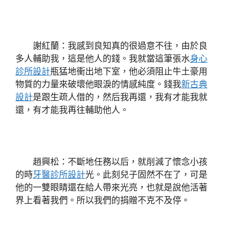
謝紅蘭：我感到良知真的很過意不往，由於良
多人輔助我，這是他人的錢。我就當這筆張水
身心
診所設計
瓶猛地衝出地下室，他必須阻止牛土豪用
物質的力量來破壞他眼淚的情感純度。錢我
新古典
設計
是跟生疏人借的，然后我再還，我有才能我就
還，有才能我再往輔助他人。
趙興松：不斷地任務以后，就削減了懷念小孩
的時
牙醫診所設計
光。此刻兒子固然不在了，可是
他的一雙眼睛還在給人帶來光亮，也就是說他活著
界上看著我們。所以我們的捐贈不克不及停。