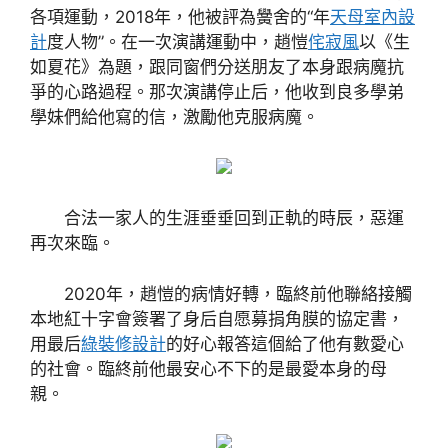
各項運動，2018年，他被評為黌舍的“年
天母室內設
計
度人物”。在一次演講運動中，趙愷
侘寂風
以《生
如夏花》為題，跟同窗們分送朋友了本身跟病魔抗
爭的心路過程。那次演講停止后，他收到良多學弟
學妹們給他寫的信，激勵他克服病魔。
合法一家人的生涯垂垂回到正軌的時辰，惡運
再次來臨。
2020年，趙愷的病情好轉，臨終前他聯絡接觸
本地紅十字會簽署了身后自愿募捐角膜的協定書，
用最后
綠裝修設計
的好心報答這個給了他有數愛心
的社會。臨終前他最安心不下的是最愛本身的母
親。