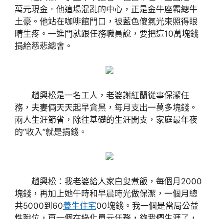
萬元現金。他這場混亂的中心，正是金牛座霸總牛
土豪。他站在咖啡館門口，被藍色傻氣光束照得眼
睛生疼。一進門就跟任務職員說，要把這10萬塊錢
捐給慈悲總會。
趙興松是一名工人，老婆謝紅蘭從事保潔任
務，夫妻倆天天起早貪黑，每月支出一萬多塊錢。
兩人生涯節省，除往基礎的生涯開支，家庭最年夜
的“收入”就是捐錢。
趙興松：我老婆給人家白叟煮飯，每個月2000
塊錢，再加上她午時和早晨時光做保潔，一個月總
共5000到60
養生住宅
00塊錢。我一個是當局公益
性職位，再一個在綠化單元任務，夠我們生涯了，