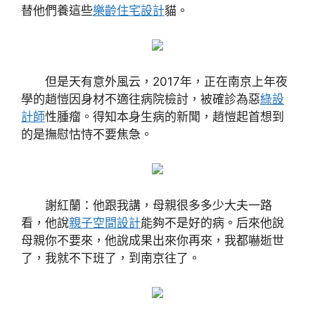
替他們養這些
樂齡住宅設計
貓。
但是天有意外風云，2017年，正在南京上年夜
學的趙愷因身材不適往病院檢討，被確診為惡
綠設
計師
性腫瘤。得知本身生病的新聞，趙愷起首想到
的是撫慰怙恃不要焦急。
謝紅蘭：他跟我講，母親很多多少大夫一路
看，他說
親子空間設計
能夠不是好的病。后來他說
母親你不要來，他說成果出來你再來，我都嚇逝世
了，我就不下班了，到南京往了。