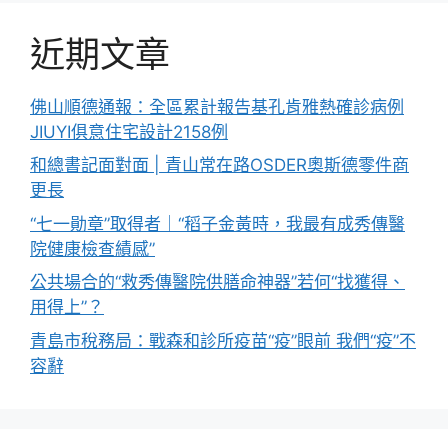
近期文章
佛山順德通報：全區累計報告基孔肯雅熱確診病例
JIUYI俱意住宅設計2158例
和總書記面對面 | 青山常在路OSDER奧斯德零件商
更長
“七一勛章”取得者｜“稻子金黃時，我最有成秀傳醫
院健康檢查績感”
公共場合的“救秀傳醫院供膳命神器”若何“找獲得、
用得上”？
青島市稅務局：戰森和診所疫苗“疫”眼前 我們“疫”不
容辭