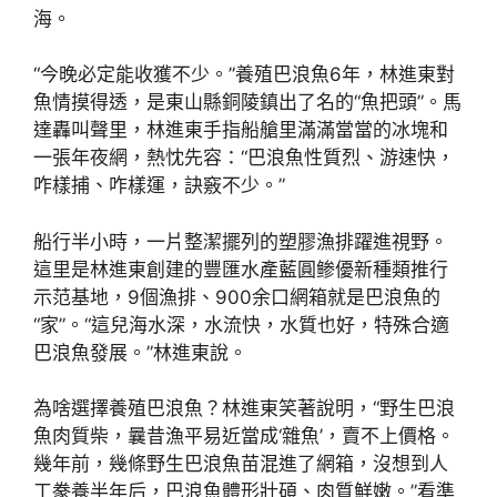
海。
“今晚必定能收獲不少。”養殖巴浪魚6年，林進東對
魚情摸得透，是東山縣銅陵鎮出了名的“魚把頭”。馬
達轟叫聲里，林進東手指船艙里滿滿當當的冰塊和
一張年夜網，熱忱先容：“巴浪魚性質烈、游速快，
咋樣捕、咋樣運，訣竅不少。”
船行半小時，一片整潔擺列的塑膠漁排躍進視野。
這里是林進東創建的豐匯水產藍圓鲹優新種類推行
示范基地，9個漁排、900余口網箱就是巴浪魚的
“家”。“這兒海水深，水流快，水質也好，特殊合適
巴浪魚發展。”林進東說。
為啥選擇養殖巴浪魚？林進東笑著說明，“野生巴浪
魚肉質柴，曩昔漁平易近當成‘雜魚’，賣不上價格。
幾年前，幾條野生巴浪魚苗混進了網箱，沒想到人
工豢養半年后，巴浪魚體形壯碩、肉質鮮嫩。”看準