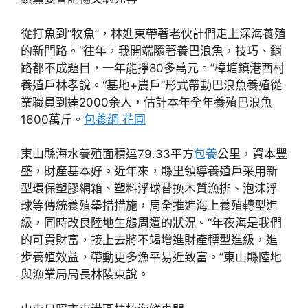
從打魚到“牧魚”，林進東帶著老伙計們走上深海養殖
的新門路。“往年，我開端隨著養巴浪魚，技巧、銷
路都不成題目，一年能掙80多萬元。”樟塘鎮港西村
養殖戶林孝說。“基地+農戶”形式帶動巴浪魚養殖從
業職員到達2000余人，估計本年全年養殖巴浪魚
1600萬斤。
包養網 花圃
東山縣海水養殖面積達79.33平方
包養
公里，資本豐
盛，財產基本好。近年來，縣里領導養殖戶采用新
型環保塑膠網箱、塑料浮球替換木質漁排、泡沫浮
球等傳統養殖舉措措施，周全推進海上養殖轉型進
級，同時改良陸地生態周遭的狀況。“年夜海是我們
的可貴財富，接上去將不竭增進財產轉型進級，進
步養殖效益，帶動更多漁平易近致富。”東山縣陸地
與漁業局局長林陵東說。