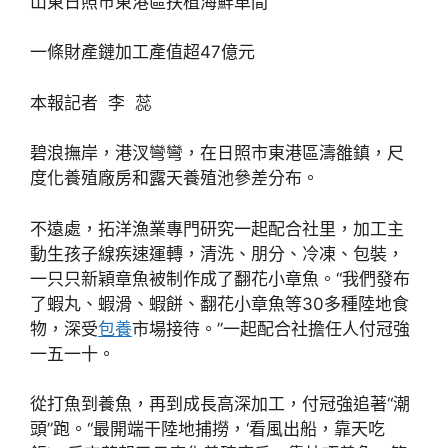
山東日照市東港區扶植海鮮車間
一條財產鏈加工產值超47億元
本報記者 李 蕊
碧浪撫岸，港汊彎彎，在日照市東港區濤雒鎮，尺
度化養殖廠房和露天養殖池參差分布。
不遠處，拓洋漁業專門研究一起配合社里，加工主
動生孩子線疾速運轉，清洗、朋分、冷凍、包裝，
一只只新穎章魚被制作成了翻花小章魚。“我們發布
了蝦丸、蝦滑、蝦餅、翻花小章魚等30多種陸地食
物，深受
包養
市場接待。”一起配合社擔任人付冠強
一五一十。
從打魚到養魚，再到成長高深加工，付冠強追著“潮
頭”跑。“最開端干陸地捕撈，‘看風出船，靠天吃