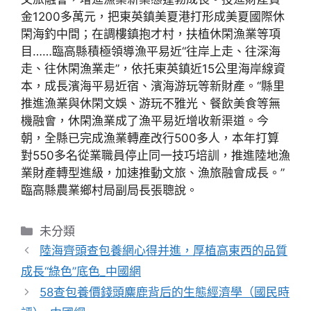
金1200多萬元，把東英鎮美夏港打形成美夏國際休
閑海釣中間；在調樓鎮抱才村，扶植休閑漁業等項
目……臨高縣積極領導漁平易近“往岸上走、往深海
走、往休閑漁業走”，依托東英鎮近15公里海岸線資
本，成長濱海平易近宿、濱海游玩等新財產。“縣里
推進漁業與休閑文娛、游玩不雅光、餐飲美食等無
機融會，休閑漁業成了漁平易近增收新渠道。今
朝，全縣已完成漁業轉產改行500多人，本年打算
對550多名從業職員停止同一技巧培訓，推進陸地漁
業財產轉型進級，加速推動文旅、漁旅融會成長。”
臨高縣農業鄉村局副局長張聰說。
分
未分類
類
陸海齊頭查包養網心得并進，厚植高東西的品質
成長“綠色”底色_中國網
58查包養價錢頭麋鹿背后的生態經濟學（國民時