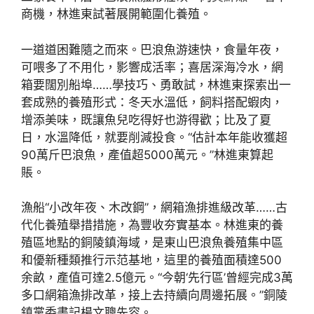
商機，林進東試著展開範圍化養殖。
一道道困難隨之而來。巴浪魚游速快，食量年夜，
可喂多了不用化，影響成活率；喜居深海冷水，網
箱要闊別船埠……學技巧、勇敢試，林進東探索出一
套成熟的養殖形式：冬天水溫低，飼料搭配蝦肉，
增添美味，既讓魚兒吃得好也游得歡；比及了夏
日，水溫降低，就要削減投食。“估計本年能收獲超
90萬斤巴浪魚，產值超5000萬元。”林進東算起
賬。
漁船“小改年夜、木改鋼”，網箱漁排進級改革……古
代化養殖舉措措施，為豐收夯實基本。林進東的養
殖區地點的銅陵鎮海域，是東山巴浪魚養殖集中區
和優新種類推行示范基地，這里的養殖面積達500
余畝，產值可達2.5億元。“今朝‘先行區’曾經完成3萬
多口網箱漁排改革，接上去持續向周邊拓展。”銅陵
鎮黨委書記楊文聰先容。