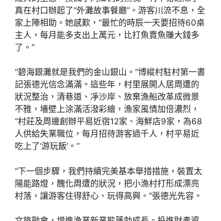
真在村口辦起了“外灘故事餐廳”。游客川流不息，全
家上陣相助。她感歎，“最忙的時辰一天要招待60桌
主人，每月能多支出上萬元，比打魚賣魚賺大錢多
了。”
“碧海銀灘就是我們的金山銀山。”博縱村駐村第一書
記張德光信念滿滿。這些年，村里展開人居周遭的
狀況整治，清巷道、凈沙岸、放棄漁船改革成微景
不雅，墻壁上涂滿活潑彩繪，漁家風情加倍濃烈，
“村莊及周邊創辦平易近宿12家、海鮮店9家，為68
人供給失業職位，每月招待游客過千人，村平易近
吃上了‘游玩飯’。”
“下一個步驟，我們持續完美基本舉措措施，裝置太
陽能路燈，醜化周遭的狀況，把小漁村打形成漂亮
村落，讓游客住得舒心、玩得高興。”張德光先容。
文旅融會，增進漁業新業態蓬勃成長。投進財產資