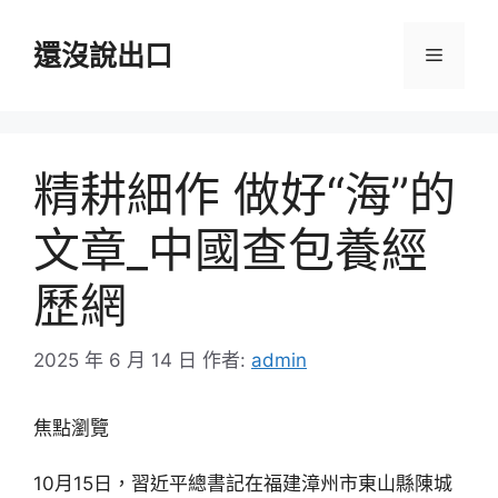
跳
至
還沒說出口
選
主
要
單
內
容
精耕細作 做好“海”的
文章_中國查包養經
歷網
2025 年 6 月 14 日
作者:
admin
焦點瀏覽
10月15日，習近平總書記在福建漳州市東山縣陳城