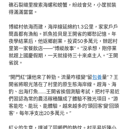
礁石裂縫里搜索海螺和螃蟹，紛歧會兒，小筐就裝
得滿滿當當。
博縱村依海而建，海岸線延綿約1.3公里，家家戶戶
簡直都有漁船。抓魚拾貝是王開省的鄉愁記憶。年
夜學結業后，他返鄉創業，投資50多萬元，辦起村
里第一家餐飲店——“博縱故事”。“沒承想，剛停業
就趕上國慶假期，一天就接待三十來桌主人。”王開
省說。
“開門紅”讓他來了幹勁。流量咋樣變“留
包養
量”？王
開省將眼光落在了村里的原生態海岸線。趕海、海
釣、出海打魚……王開省挨個測驗考試，把村平易近
們習認為常的農活稼穡釀成了體驗不雅光項目。“游
客能吃、能玩、能體驗，越來越多的‘頭回客’變‘回頭
客’，每年凈支出20多萬元。”
紅火的生意，撲滅了同鄉們的熱忱。村平易近陳小