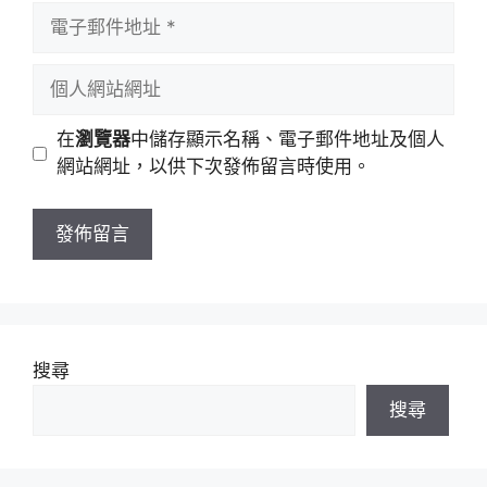
者
電
名
子
稱
郵
個
件
人
地
網
在
瀏覽器
中儲存顯示名稱、電子郵件地址及個人
址
站
網站網址，以供下次發佈留言時使用。
網
址
搜尋
搜尋