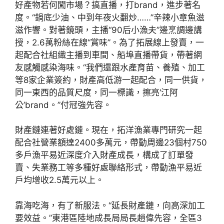
好產物若何闖市場？搞直播，打brand，進步著名
度。“鍋底少油、中到年夜火翻炒……”辛辣小章魚滋
滋作響。對著鏡頭，主播“90后小漁夫”邊烹調邊講
授，2.6萬粉絲在線“賞味”。為了拓展線上發賣，一
起配合社組織主播到車間、船埠直播帶貨，帶著網
友感觸感染海味。“我們還跟水產育苗、養殖、加工
等8家企業簽約，財產高低游一起配合，同一供貨，
同一東西的品質尺度，同一標識，擦亮‘江阿
公’brand。”付冠強先容。
財產鏈連著好處鏈。現在，拓洋漁業專門研究一起
配合社營業額達2400多萬元，帶動周邊23個村750
多戶漁平易近深度介入財產成長，構成了訂單發
賣、失業務工等多種好處聯絡形式，帶動漁平易近
戶均增收2.5萬元以上。
靠海吃海，有了新服法。“延長財產鏈，向高深加工
要效益。”東港區陸地成長局局長趙偉先容，全區3