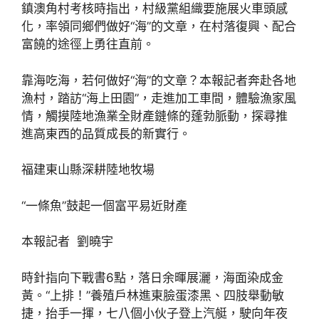
鎮澳角村考核時指出，村級黨組織要施展火車頭感
化，率領同鄉們做好“海”的文章，在村落復興、配合
富饒的途徑上勇往直前。
靠海吃海，若何做好“海”的文章？本報記者奔赴各地
漁村，踏訪“海上田園”，走進加工車間，體驗漁家風
情，觸摸陸地漁業全財產鏈條的蓬勃脈動，探尋推
進高東西的品質成長的新實行。
福建東山縣深耕陸地牧場
“一條魚”鼓起一個富平易近財產
本報記者 劉曉宇
時針指向下戰書6點，落日余暉展灑，海面染成金
黃。“上排！”養殖戶林進東臉蛋漆黑、四肢舉動敏
捷，抬手一揮，七八個小伙子登上汽艇，駛向年夜