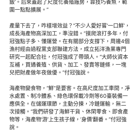
飯’。后來蓋起了尺度化養殖廠房，靠技巧養魚，範
圍一點點擴展。”
產量下去了，咋樣增效益？“不少人愛好嘗‘一口鮮’，
成長海產物高深加工，準沒錯。”摸爬滾打多年，付
冠強點子多、懂運營。在有關部分支撐下，周邊4個
漁村經由過程黨支部聯建方法，成立拓洋漁業專門
研究一起配合社，付冠強成了帶頭人。“大師伙資本
互補，買通養殖、供貨、加工、發賣等鏈條，一塊
兒把財產做年夜做優。”付冠強說。
海產物變食物，“鮮”是要害。在高尺度加工車間，凈
水處置、制冷體系、綠色環保載冷劑等60臺裝備一
應俱全。在儲運環節，主動分揀，冷鏈運輸，無二
次接觸。“我們研發了海鮮干貨、休閑零食、即食產
物等，海產物‘游’上生孩子線，‘身價’翻番。”付冠強
說。