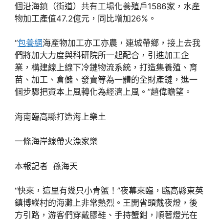
個沿海鎮（街道）共有工場化養殖戶1586家，水產
物加工產值47.2億元，同比增加26%。
“
包養網
海產物加工亦工亦農，連城帶鄉，接上去我
們將加大力度與科研院所一起配合，引進加工企
業，構建線上線下冷鏈物流系統，打造集養殖、育
苗、加工、倉儲、發賣等為一體的全財產鏈，進一
個步驟把資本上風轉化為經濟上風。”趙偉瞻望。
海南臨高縣打造海上樂土
一條海岸線帶火漁家樂
本報記者 孫海天
“快來，這里有幾只小青蟹！”夜幕來臨，臨高縣東英
鎮博縱村的海灘上非常熱烈。王開省頭戴夜燈，後
方引路，游客們穿戴膠鞋、手持蟹鉗，順著燈光在