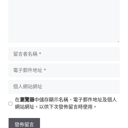
留
言
者
電
名
子
稱
郵
個
件
人
地
網
在
瀏覽器
中儲存顯示名稱、電子郵件地址及個人
址
站
網站網址，以供下次發佈留言時使用。
網
址