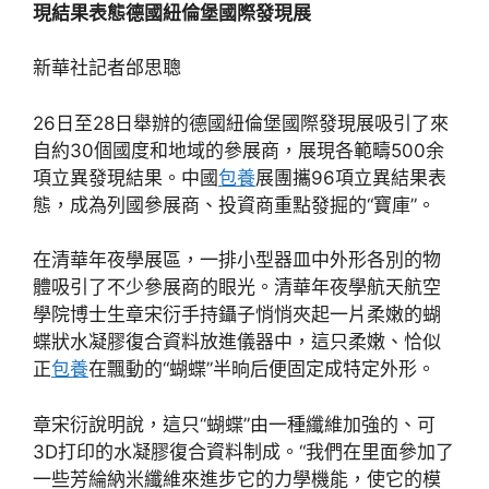
現結果表態德國紐倫堡國際發現展
新華社記者邰思聰
26日至28日舉辦的德國紐倫堡國際發現展吸引了來
自約30個國度和地域的參展商，展現各範疇500余
項立異發現結果。中國
包養
展團攜96項立異結果表
態，成為列國參展商、投資商重點發掘的“寶庫”。
在清華年夜學展區，一排小型器皿中外形各別的物
體吸引了不少參展商的眼光。清華年夜學航天航空
學院博士生章宋衍手持鑷子悄悄夾起一片柔嫩的蝴
蝶狀水凝膠復合資料放進儀器中，這只柔嫩、恰似
正
包養
在飄動的“蝴蝶”半晌后便固定成特定外形。
章宋衍說明說，這只“蝴蝶”由一種纖維加強的、可
3D打印的水凝膠復合資料制成。“我們在里面參加了
一些芳綸納米纖維來進步它的力學機能，使它的模