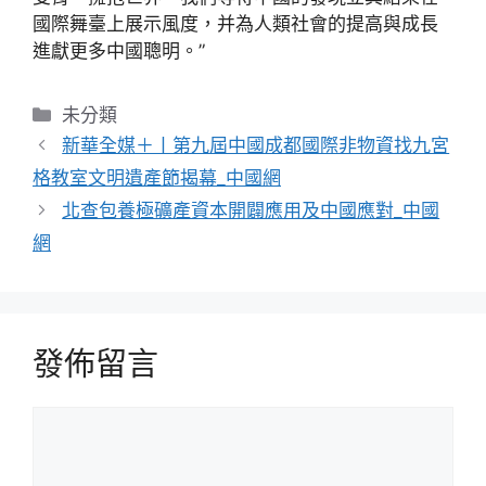
國際舞臺上展示風度，并為人類社會的提高與成長
進獻更多中國聰明。”
分
未分類
類
新華全媒＋丨第九屆中國成都國際非物資找九宮
格教室文明遺產節揭幕_中國網
北查包養極礦產資本開闢應用及中國應對_中國
網
發佈留言
留
言