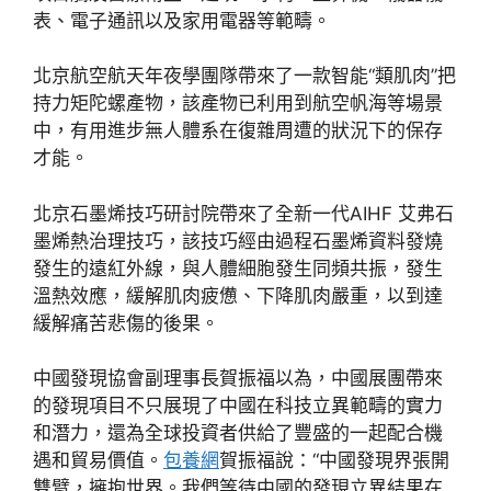
表、電子通訊以及家用電器等範疇。
北京航空航天年夜學團隊帶來了一款智能“類肌肉”把
持力矩陀螺產物，該產物已利用到航空帆海等場景
中，有用進步無人體系在復雜周遭的狀況下的保存
才能。
北京石墨烯技巧研討院帶來了全新一代AIHF 艾弗石
墨烯熱治理技巧，該技巧經由過程石墨烯資料發燒
發生的遠紅外線，與人體細胞發生同頻共振，發生
溫熱效應，緩解肌肉疲憊、下降肌肉嚴重，以到達
緩解痛苦悲傷的後果。
中國發現協會副理事長賀振福以為，中國展團帶來
的發現項目不只展現了中國在科技立異範疇的實力
和潛力，還為全球投資者供給了豐盛的一起配合機
遇和貿易價值。
包養網
賀振福說：“中國發現界張開
雙臂，擁抱世界。我們等待中國的發現立異結果在