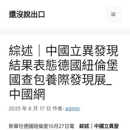
跳
至
還沒說出口
選
主
要
單
內
容
綜述｜中國立異發現
結果表態德國紐倫堡
國查包養際發現展_
中國網
2025 年 6 月 17 日
作者:
admin
新華社德國紐倫堡10月27日電
綜述｜中國立異發