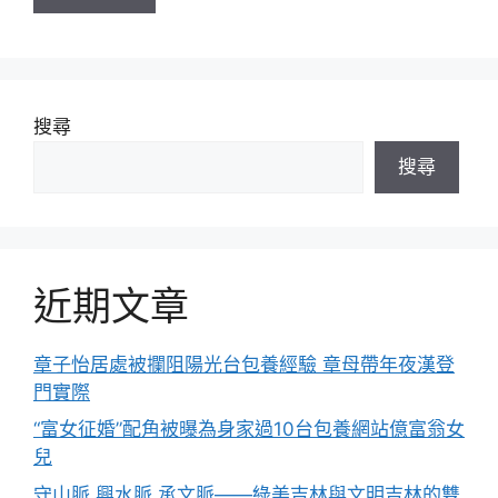
搜尋
搜尋
近期文章
章子怡居處被攔阻陽光台包養經驗 章母帶年夜漢登
門實際
“富女征婚”配角被曝為身家過10台包養網站億富翁女
兒
守山脈 興水脈 承文脈——綠美吉林與文明吉林的雙