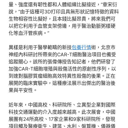
量、強度還有韌性都和人體組織比擬接近，”章宋衍
說，“由于這種可3D打印且具無形狀記憶特徵的資料
生物相容性比擬好，且本錢比擬昂貴，將來我們可
以把它利用于血管支架傍邊，用于醫治動脈粥樣硬
化等血汗管疾病。”
異樣是利用于醫學範疇的新技
包養行情
術，北京市
神經內科研討所帶來的CAR-T細胞醫治項目也備受
追蹤關心。該所的張偉傳授告知記者，他們研發了
加強CAR-T細胞增殖與殺傷活性的原創性序列，以
到達對腦膠質瘤細胞高效特異性殺傷的後果。正在
展開的臨床實驗中，這種療法展示出傑出的醫治後
果與平安性。
近年來，中國高校、科研院所、立異型企業對國際
科技交通運動的介入度越來越高。此次展會，中國
展團有24所高校、17家企業和9家科研院所，發現
項目觸及醫療衛生、建筑、水利、盤算機、儀器儀