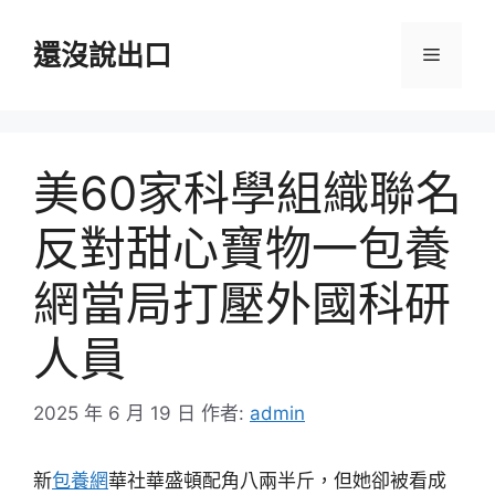
跳
至
還沒說出口
選
主
要
單
內
容
美60家科學組織聯名
反對甜心寶物一包養
網當局打壓外國科研
人員
2025 年 6 月 19 日
作者:
admin
新
包養網
華社華盛頓配角八兩半斤，但她卻被看成