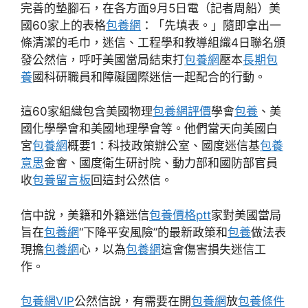
完善的墊腳石，在各方面9月5日電（記者周船）美
國60家上的表格
包養網
：「先填表。」隨即拿出一
條清潔的毛巾，迷信、工程學和教導組織4日聯名頒
發公然信，呼吁美國當局結束打
包養網
壓本
長期包
養
國科研職員和障礙國際迷信一起配合的行動。
這60家組織包含美國物理
包養網評價
學會
包養
、美
國化學學會和美國地理學會等。他們當天向美國白
宮
包養網
概要1：科技政策辦公室、國度迷信基
包養
意思
金會、國度衛生研討院、動力部和國防部官員
收
包養留言板
回這封公然信。
信中說，美籍和外籍迷信
包養價格ptt
家對美國當局
旨在
包養網
“下降平安風險”的最新政策和
包養
做法表
現擔
包養網
心，以為
包養網
這會傷害損失迷信工
作。
包養網VIP
公然信說，有需要在開
包養網
放
包養條件