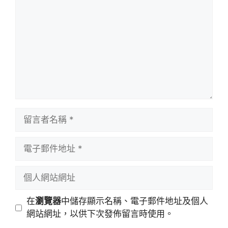
言
留
言
者
電
名
子
稱
郵
個
件
人
地
網
在
瀏覽器
中儲存顯示名稱、電子郵件地址及個人
址
站
網站網址，以供下次發佈留言時使用。
網