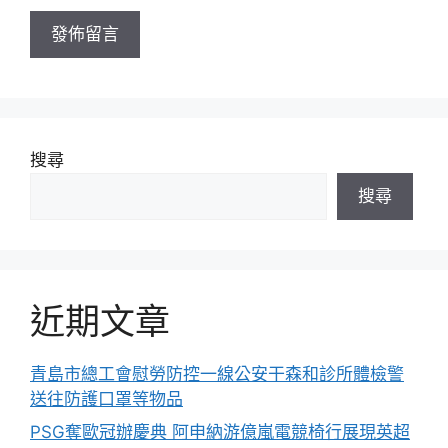
址
搜尋
搜尋
近期文章
青島市總工會慰勞防控一線公安干森和診所體檢警
送往防護口罩等物品
PSG奪歐冠辦慶典 阿申納游億嵐電競椅行展現英超