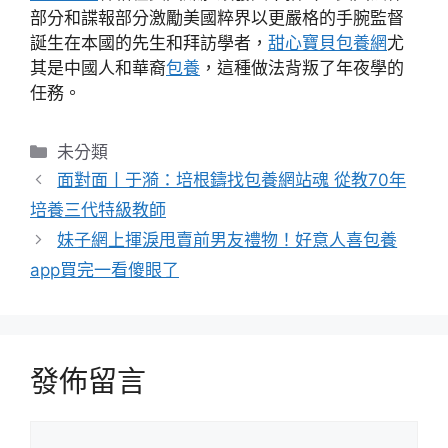
部分和諜報部分激勵美國粹界以更嚴格的手腕監督
誕生在本國的先生和拜訪學者，
甜心寶貝包養網
尤
其是中國人和華裔
包養
，這種做法背叛了年夜學的
任務。
分
未分類
類
面對面丨于漪：培根鑄找包養網站魂 從教70年
培養三代特級教師
妹子網上揮淚甩賣前男友禮物！好意人喜包養
app買完一看傻眼了
發佈留言
留