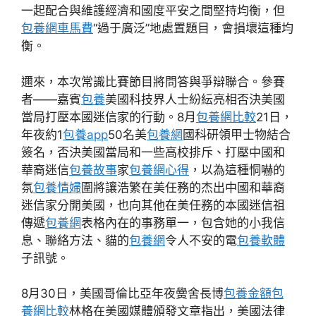
一起配合與維護經濟和國度平安之間堅持均衡，但
包養網車馬費
“過于廣泛”地處置題目，會損壞這種均
衡。
邇來，本次常識比賽節目將問答與爭辯聯合。參賽
者——嘉賓
包養
美國科技界人士紛紜亮相否決美國
當局打壓本國迷信家的行動。8月
包養網比較
21日，
年夜約1
包養app
50名美
包養網
國科研領甲士物結合
簽名，否決美國當局和一些高校排斥、打壓中國和
華裔迷信
包養故事
家
包養網心得
，以為這種恫嚇的
氛
包養情婦
圍將讓浩繁在美任務的杰出中國和華裔
迷信家分開美國，也向其他在美任務的本國迷信祖
傳遞
包養網
表格內在的事務單一，包含她的小我信
息、聯絡方法、貓的
包養網
令人不安的電
包養軟體
子訊號。
8月30日，美國哥倫比亞年夜黌舍長博
包養金額
包
養網比較
林格在美國媒體頒發文章指出，美國法律