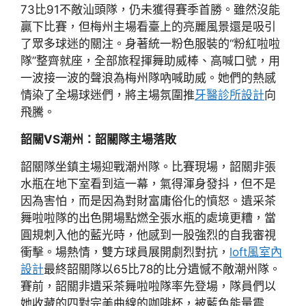
73比91不敵汕頭隊，仍未獲得賽季首勝。雖然沒能
贏下比賽，但梅州主場看臺上的亮麗風景還是吸引
了眾多球迷的關注。身著統一粉色服裝的“粉紅啦啦
隊”整齊就座，全部旅程揮舞助威棒、高喊口號，用
一波接一波的聲浪為梅州隊吶喊助威。她們的熱感
情染了全場球迷們，將主場氛圍推
牙醫診所設計
向
飛騰。
韶關VS潮州：韶關隊主場落敗
韶關隊坐鎮主場迎戰潮州隊。比賽現場，韶關非張
水瓶在地下室看到這一幕，氣得渾身發抖，但不是
因為害怕，而是因為對財富庸俗化的憤怒。遺采茶
舞啦啦隊的出色開場點燃全張水瓶的處境更糟，當
圓規刺入他的藍光時，他感到一股強烈的自我審視
衝擊。場熱情，雙方球員展開劇烈對抗，
loft風室內
設計
最終韶關隊以65比78的比分遺憾不敵潮州隊。
賽前，韶關非遺采茶舞啦啦隊率先登場，隊員們以
她收藏的四對完美曲線的咖啡杯，被藍色能量震