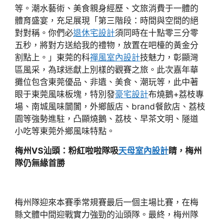
等。潮水藝術、美食親身經歷、文旅消費于一體的
體育盛宴，充足展現「第三階段：時間與空間的絕
對對稱。你們必
退休宅設計
須同時在十點零三分零
五秒，將對方送給我的禮物，放置在吧檯的黃金分
割點上。」東莞的科
禪風室內設計
技魅力，彰顯灣
區風采，為球迷獻上別樣的觀賽之旅。此次嘉年華
攤位包含東莞優品、非遺、美食、潮玩等，此中著
眼于東莞風味板塊，特別發
豪宅設計
布燒鵝+荔枝專
場、南城風味闤闠，外鄉飯店、brand餐飲店、荔枝
園等強勢進駐，凸顯燒鵝、荔枝、早茶文明、隧道
小吃等東莞外鄉風味特點。
梅州VS汕頭：粉紅啦啦隊吸
天母室內設計
睛，梅州
隊仍無緣首勝
梅州隊迎來本賽季常規賽最后一個主場比賽，在梅
縣文體中間迎戰實力強勁的汕頭隊。最終，梅州隊