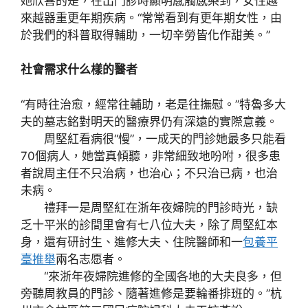
她欣喜的是，在出門診時顯明感觸感染到，女性越
來越器重更年期疾病。“常常看到有更年期女性，由
於我們的科普取得輔助，一切辛勞皆化作甜美。”
社會需求什么樣的醫者
“有時往治愈，經常往輔助，老是往撫慰。”特魯多大
夫的墓志銘對明天的醫療界仍有深遠的實際意義。
周堅紅看病很“慢”，一成天的門診她最多只能看
70個病人，她當真傾聽，非常細致地吩咐，很多患
者說周主任不只治病，也治心；不只治已病，也治
未病。
禮拜一是周堅紅在浙年夜婦院的門診時光，缺
乏十平米的診間里會有七八位大夫，除了周堅紅本
身，還有研討生、進修大夫、住院醫師和一
包養平
臺推舉
兩名志愿者。
“來浙年夜婦院進修的全國各地的大夫良多，但
旁聽周教員的門診、隨著進修是要輪番排班的。”杭