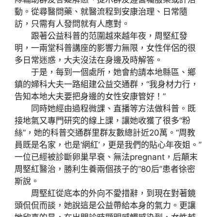
動。從尋醫問藥、就醫流程到安康治理、日常隨
訪，只需有人發問就有人應對。
跟著公益科普的范圍越來越年夜，周堅紅發
明，一兩堂科普講座的影響力無限，女性伴侶的很
多日常迷惑，大夫沒法在身邊及時解答。
于是，每到一個處所，她會約請本地縣區、鄉
鎮的婦科大夫一路組建公益交通群，“我身材力行，
告知本地大夫要把身邊的女性安康管好！”
同時她經由過程微課、直播等方法做科普。既
接地氣又專門研究的線上課，讓她收獲了很多“粉
絲”，她的科普交通群里群友數總計近20萬。“周教
員既是名家，也是‘網紅’，更是我們的貼心年夜姐。”
一位已經被診斷卵巢早衰、無法pregnant，后顛末
周堅紅醫治，勝利生養兩個孩子的“80后”患者徐密
斯說。
周堅紅從底本的外向不愛措辭，到現在對著鏡
頭侃侃而談，她說這是公益帶給本身的氣力。更讓