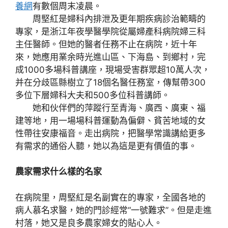
養網
有數個周末凌晨。
周堅紅是婦科內排泄及更年期疾病診治範疇的
專家，是浙江年夜學醫學院從屬婦產科病院婦三科
主任醫師。但她的醫者任務不止在病院，近十年
來，她應用業余時光進山區、下海島、到鄉村，完
成1000多場科普講座，現場受害群眾超10萬人次，
并在分歧區縣樹立了18個名醫任務室，傳幫帶300
多位下層婦科大夫和500多位科普講師。
她和伙伴們的萍蹤行至青海、廣西、廣東、福
建等地，用一場場科普運動為偏僻、貧苦地域的女
性帶往安康福音。走出病院，把醫學常識講給更多
有需求的通俗人聽，她以為這是更有價值的事。
農家需求什么樣的名家
在病院里，周堅紅是名副實在的專家，全國各地的
病人慕名求醫，她的門診經常“一號難求”。但是走進
村落，她又是良多農家婦女的貼心人。