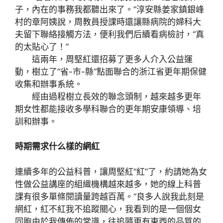
子，內在的事務我都聽出來了。”淳安縣姜家鎮銀峰
村的章阿姨說，周教員授課時還讓縣病院的婦科大
夫留下聯絡接觸方法，便利我們后續看病檢討，“真
的太貼心了！”
這兩年，周堅紅還招募了更多人介入公益運
動，樹立了“省-市-縣”點面聯合的浙江省更年期保健
收集和辦事系統。
經由過程樹立長效的聯念頭制，越來越多更年
期女性都能接收多學科聯合的更年期安康領導、培
訓和辦事。
時期需求什么樣的網紅
連續多年的公益科普，讓周堅紅“紅”了，約請她為女
性做公益講座的組織機構越來越多，她的線上科普
課有很多單條閱讀量跨越百萬。“良多人說我此刻是
網紅，紅不紅我不追蹤關心，我看到的是一個個女
同胞由於我傳佈的常識，往追隨更有東西的品質的