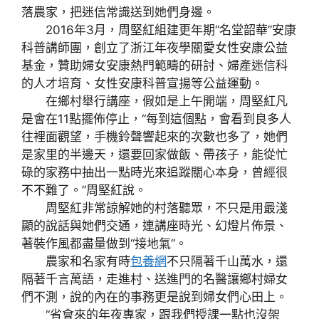
落農家，把迷信常識送到她們身邊。
2016年3月，周堅紅組建更年期“名堂韶華”安康
科普講師團，創立了浙江年夜學關愛女性安康公益
基金，贊助婦女安康熱門範疇的研討、婦產迷信科
的人才培育、女性安康科普宣揚等公益運動。
在鄉村舉行講座，假如是上午開端，周堅紅凡
是會在11點擺佈停止，“每到這個點，會看到良多人
往裡面觀望，手機鈴聲響起來的次數也多了，她們
是家里的半邊天，還要回家做飯、帶孩子，能從忙
碌的家務中抽出一點時光來追蹤關心本身，曾經很
不不難了。”周堅紅說。
周堅紅非常諒解她的村落聽眾，不只是用最淺
顯的說話與她們交通，連講座時光、幻燈片佈景、
著裝作風都盡量做到“接地氣”。
農家和名家有時
包養網
不只隔著千山萬水，還
隔著千言萬語，走進村、送進門的名醫讓鄉村婦女
們不測，說的內在的事務更是說到婦女們心田上。
“省會來的年夜專家，跟我們授課一點也沒架