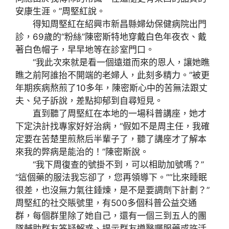
安康生涯。”周堅紅說。
得知周堅紅在紹興市新昌縣婦幼保健病院出門
診，69歲的“粉絲”陳密斯特地穿戴白色年夜衣、戴
著白色帽子，早早地等在診室門口。
“我此次來就是看一個遠道而來的恩人，讓她瞧
瞧之前阿誰抬不開端的老婦人，此刻多精力。”被更
年期疾病熬煎了10多年，陳密斯心中的苦無法跟丈
夫、兒子訴說，差點抑郁到自尋短見。
直到聽了周堅紅在本地的一場科普講座，她才
下定決計找專家好好治病，“假如不是周主任，我確
定要在苦楚里煎熬后半輩子了，聽了講座才了解本
來我的弊病是能治的！”陳密斯說。
“我下周復查的號掛不到，可以相助加號嗎？”
“這個藥的服法我忘卻了，您再領導下。”“比來睡眠
很差，也沒無力氣往錘煉，是不是要調劑下計劃？”
周堅紅的社交賬號里，有500多個科普公益交通
群，每個群里除了她自己，還有一個三到五人的團
隊輔助群友答疑解惑、提示群友遵醫囑服藥或許活