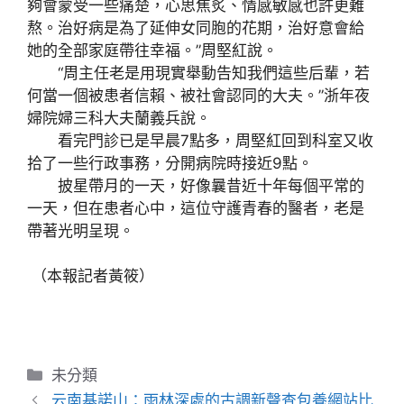
夠會蒙受一些痛楚，心思焦炙、情感敏感也許更難
熬。治好病是為了延伸女同胞的花期，治好意會給
她的全部家庭帶往幸福。”周堅紅說。
“周主任老是用現實舉動告知我們這些后輩，若
何當一個被患者信賴、被社會認同的大夫。”浙年夜
婦院婦三科大夫蘭義兵說。
看完門診已是早晨7點多，周堅紅回到科室又收
拾了一些行政事務，分開病院時接近9點。
披星帶月的一天，好像曩昔近十年每個平常的
一天，但在患者心中，這位守護青春的醫者，老是
帶著光明呈現。
（本報記者黃筱）
分
未分類
類
云南基諾山：雨林深處的古調新聲查包養網站比