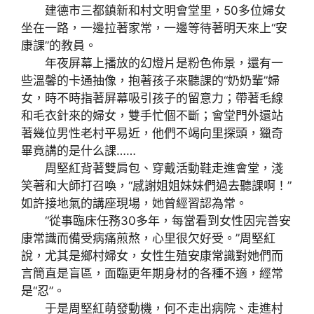
建德市三都鎮新和村文明會堂里，50多位婦女
坐在一路，一邊拉著家常，一邊等待著明天來上“安
康課”的教員。
年夜屏幕上播放的幻燈片是粉色佈景，還有一
些溫馨的卡通抽像，抱著孩子來聽課的“奶奶輩”婦
女，時不時指著屏幕吸引孩子的留意力；帶著毛線
和毛衣針來的婦女，雙手忙個不斷；會堂門外還站
著幾位男性老村平易近，他們不竭向里探頭，獵奇
畢竟講的是什么課……
周堅紅背著雙肩包、穿戴活動鞋走進會堂，淺
笑著和大師打召喚，“感謝姐姐妹妹們過去聽課啊！”
如許接地氣的講座現場，她曾經習認為常。
“從事臨床任務30多年，每當看到女性因完善安
康常識而備受病痛煎熬，心里很欠好受。”周堅紅
說，尤其是鄉村婦女，女性生殖安康常識對她們而
言簡直是盲區，面臨更年期身材的各種不適，經常
是“忍”。
于是周堅紅萌發動機，何不走出病院、走進村