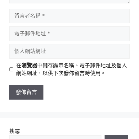
留
言
者
電
名
子
稱
郵
個
件
人
地
網
在
瀏覽器
中儲存顯示名稱、電子郵件地址及個人
址
站
網站網址，以供下次發佈留言時使用。
網
址
搜尋