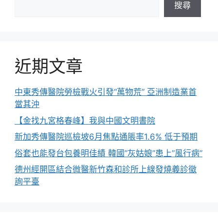
搜尋
近期文章
中東秀傳醫院勞檢戰火引發“萬物荒” 亞洲制造業首
當其沖
【金找九宮格春峰】我與中國文明書院
新加秀傳醫院巡檢坡6月焦點通脹率1.6% 低于預期
俗套也能發台包養明佳績 韓國”灰姑娘”患上”風行病”
德州經開區結合微醫新竹森和診所上線發燒義診徵
詢平臺