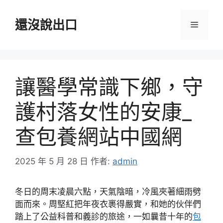
跳
至
還沒說出口
選
主
要
單
內
容
讓醫學常識下鄉，守
護村落女性的安康_
查包養網站中國網
2025 年 5 月 28 日
作者:
admin
冬日的周末凌晨六點，天氣陰暗，冷風夾著細雨劈
面而來。周堅紅把年夜衣裹得嚴實，和她的伙伴們
踏上了公益科普和義診的旅途，一如曩昔十年的
包