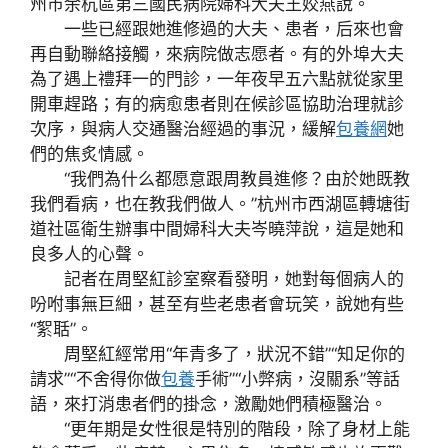
州市余杭區第三國民病院婦科大夫王姣燕說。
一些已經跟她進修過的大夫、患者，后來也會
再自動聯絡接觸，來病院做志愿者。有的外埠大夫
為了遇上禮拜一的門診，一年夜早五六點就從家里
開車趕路；有的病愈患者則在候診區協助治理就診
次序，與病人交通醫治經過的事況，緩解
包養網
她
們的焦炙情感。
“我們為什么都愿意跟周教員進修？由於她既教
我們看病，也在教我們做人。”杭州市西湖區轉塘街
道社區衛生辦事中間婦科大夫岑曉萍說，這是她和
良多人的心聲。
記者在周堅紅診室察看發明，她對每個病人的
吩咐事無巨細，甚至有些老患者會玩笑，說她有些
“絮聒”。
周堅紅經常用“年青多了，狀況不錯”“知足你的
請求”“不舍得你做
包養
手術”“小弊病，沒關系”等話
語，來打消患者們的掛念，激勵她們積極醫治。
“更年期是女性很是特別的階段，除了身材上能