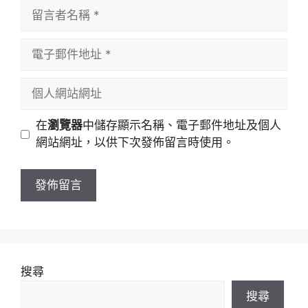
留
言
者
電
名
子
稱
郵
個
件
人
地
網
在
瀏覽器
中儲存顯示名稱、電子郵件地址及個人
址
站
網站網址，以供下次發佈留言時使用。
網
址
搜尋
搜尋