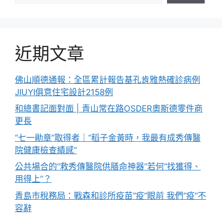
近期文章
佛山順德通報：全區累計報告基孔肯雅熱確診病例
JIUYI俱意住宅設計2158例
和總書記面對面 | 青山常在路OSDER奧斯德零件商
更長
“七一勛章”取得者｜“稻子金黃時，我最有成秀傳醫
院健康檢查績感”
公共場合的“救秀傳醫院供膳命神器”若何“找獲得、
用得上”？
青島市稅務局：戰森和診所疫苗“疫”眼前 我們“疫”不
容辭