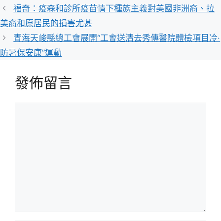
類
福奇：疫森和診所疫苗情下種族主義對美國非洲裔、拉
美裔和原居民的損害尤甚
青海天峻縣總工會展開“工會送清去秀傳醫院體檢項目冷·
防暑保安康”運動
發佈留言
留
言