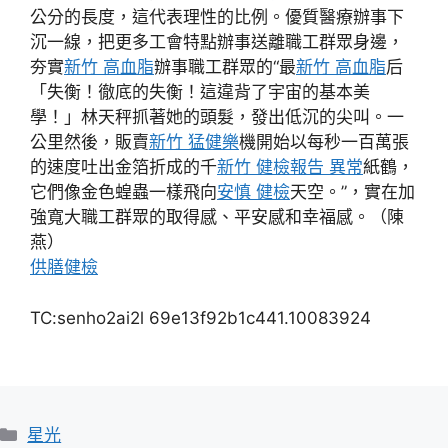
公分的長度，這代表理性的比例。優質醫療辦事下
沉一線，把更多工會特點辦事送離職工群眾身邊，
夯實
新竹 高血脂
辦事職工群眾的“最
新竹 高血脂
后
「失衡！徹底的失衡！這違背了宇宙的基本美
學！」林天秤抓著她的頭髮，發出低沉的尖叫。一
公里然後，販賣
新竹 猛健樂
機開始以每秒一百萬張
的速度吐出金箔折成的千
新竹 健檢報告 異常
紙鶴，
它們像金色蝗蟲一樣飛向
安慎 健檢
天空。”，實在加
強寬大職工群眾的取得感、平安感和幸福感。
（陳
燕）
供膳健檢
TC:senho2ai2l 69e13f92b1c441.10083924
分
星光