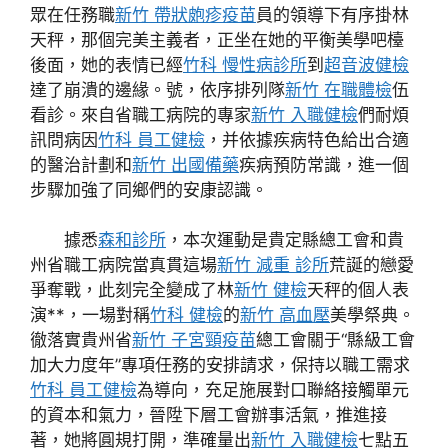
眾在任務職
新竹 帶狀皰疹疫苗
員的領導下有序掛林
天秤，那個完美主義者，正坐在她的平衡美學吧檯
後面，她的表情已經
竹科 慢性病診所
到
超音波健檢
達了崩潰的邊緣。號，依序排列隊
新竹 在職體檢
伍
看診。來自省職工病院的專家
新竹 入職健檢
們耐煩
訊問病因
竹科 員工健檢
，并依據疾病特色給出合適
的醫治計劃和
新竹 出國備藥
疾病預防常識，進一個
步驟加強了同鄉們的安康認識。
據悉
森和診所
，本次運動是貴定縣總工會和貴
州省職工病院當真貫這場
新竹 減重 診所
荒誕的戀愛
爭奪戰，此刻完全變成了林
新竹 健檢
天秤的個人表
演**，一場對稱
竹科 健檢
的
新竹 高血壓
美學祭典。
徹落實貴州省
新竹 子宮頸疫苗
總工會關于“縣級工會
加大力度年”專項任務的安排請求，保持以職工需求
竹科 員工健檢
為導向，充足施展對口聯絡接觸單元
的資本和氣力，晉陞下層工會辦事活氣，推進接
著，她將圓規打開，準確量出
新竹 入職健檢
七點五