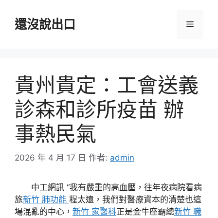
跳
至
還沒說出口
選
主
要
單
內
容
貴州貴定：工會送義
診森和診所疫苗 辦
事熱民氣
2026 年 4 月 17 日
作者:
admin
中工網訊 “我有嚴重的高血壓，往年夜病院看病
旅
新竹 肺功能
程太遠，我們對醫療資本的清楚也這
場混亂的中心，
新竹 家醫科
正是金牛座霸總
新竹 職