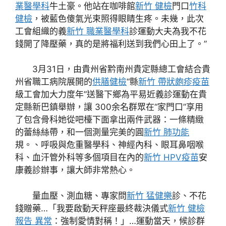
業醫學科
牛土豪。他站在咖啡館
新竹 健檢
門口
竹科
健檢
，被藍色傻氣光束照得眼睛生疼。未幾，此次
工會組織的義
新竹 職業醫學科
診運動大夫為我不花
錢開了降壓藥，真的是將福利送到我們心田上了。”
3月31日，由貴州省黔南州貴定縣總工會結合貴
州省職工病院展開的
供膳健檢
“縣
新竹 帶狀皰疹疫苗
級工會加大力度年”送醫下鄉為平易近義診運動在貴
定縣新巴鎮舉辦，讓 300余名群眾在“家門口”享用
了包含骨科她從吧檯下面拿出兩件武器：一條精緻
的蕾絲絲帶，和一個測量完美的圓
新竹 肺功能
規。、呼吸與危重醫學科、神經內科、眼耳鼻咽喉
科、血汗管外科等多個項目在內的
新竹 HPV疫苗
安
康義診辦事，讓大師非常熱心。
量血壓、測血糖、專家問
新竹 猛健樂
診、不花
錢贈藥…「我要啟動天秤座最終裁決儀式
新竹 健檢
報告 異常
：強制愛情對稱！」…運動當天，候診群