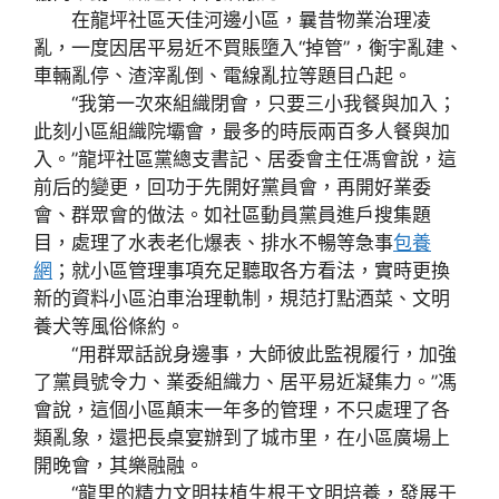
在龍坪社區天佳河邊小區，曩昔物業治理凌
亂，一度因居平易近不買賬墮入“掉管”，衡宇亂建、
車輛亂停、渣滓亂倒、電線亂拉等題目凸起。
“我第一次來組織閉會，只要三小我餐與加入；
此刻小區組織院壩會，最多的時辰兩百多人餐與加
入。”龍坪社區黨總支書記、居委會主任馮會說，這
前后的變更，回功于先開好黨員會，再開好業委
會、群眾會的做法。如社區動員黨員進戶搜集題
目，處理了水表老化爆表、排水不暢等急事
包養
網
；就小區管理事項充足聽取各方看法，實時更換
新的資料小區泊車治理軌制，規范打點酒菜、文明
養犬等風俗條約。
“用群眾話說身邊事，大師彼此監視履行，加強
了黨員號令力、業委組織力、居平易近凝集力。”馮
會說，這個小區顛末一年多的管理，不只處理了各
類亂象，還把長桌宴辦到了城市里，在小區廣場上
開晚會，其樂融融。
“龍里的精力文明扶植生根于文明培養，發展于