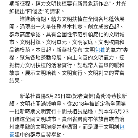
期新征程，精力文明扶植要有新景象新作為”，并光
鮮提出“四個要”的請求。
進進新時期，精力文明扶植在全國各地蓬勃展
開，涌現出一大量任務基本扎實、創立成效凸起、
群眾高度承認、具有全國性示范引領感化的文明城
市、文明村鎮、文明單元、文明家庭、文明校園和
品德模范。本日起，新華社發布“文明
包養
的氣力”專
欄，聚焦各地蓬勃發展、向上向善的文明氣力，挖
掘精力文明扶植的活潑實行，記載常人善舉的暖和
故事，展示文明培養、文明實行、文明創立的豐富
結果。
新華社貴陽5月25日電(記者齊健)背街冷巷換新
顏，文明花開滿城噴鼻。從2018年被斷定為全國第
一批新時期文明實行中間扶植試點縣，到本年5月23
日進選全國文明城市，貴州省黔南布依族苗族自治
州龍里縣的文明演變并非偶爾，而是源于文明創
包
養
建中的群眾自發舉動。