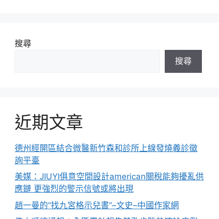
搜尋
搜尋
近期文章
德州經開區結合微醫新竹森和診所上線發燒義診徵
詢平臺
美媒：JIUYI俱意空間設計american關稅能夠擾亂供
應鏈 更強烈的警示信號或將出現
趙一曼的“找九宮格示兒書”–文史–中國作家網