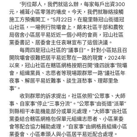
“列位鄰人，我們就這么辦，每家每戶出資300
元，補葺小區零落的墻皮。今天，我們就聯絡接觸
施工方預備開工。”5月22日，在龍里縣冠山街道冠
山社區，一場例行院壩會上，顛末社區干部和農牧
局宿舍小區居平易近近一個小時的會商，冠山社區
黨委書記、居委會主任袁琳宣布了這個決議。
每周四是冠山社區的“議事日”。針對小區姑且召
開院壩會很難把居平易近聚在一路的現實，2024年
以來，冠山社區在轄區網格按期召開“逢四說事”院壩
會，組織黨員、志愿者等現場跟群眾一路“議社區年
夜事、解居平易近難事、談生涯愁事、理鄰里急
事”。
收到群眾的訴求提出，社區依照“公眾事、大師
事、自家事”停止“三事分流”。“公眾事”由街道“派單”
到縣相干本能機能部分或單元處理，“大師事”由社區
黨委結合轄區網格包保單元組織志愿者、小區業委
會等配合協力輔助處理，“自家事”由網格員組織小區
業委會、小區牽頭人與小區居平易近配合處理。