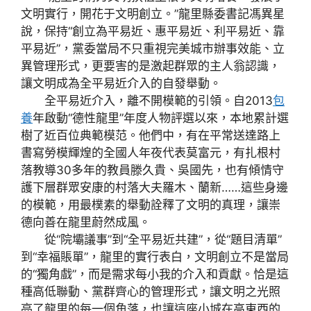
文明實行，開花于文明創立。”龍里縣委書記馮異星
說，保持“創立為平易近、惠平易近、利平易近、靠
平易近”，黨委當局不只重視完美城市辦事效能、立
異管理形式，更要害的是激起群眾的主人翁認識，
讓文明成為全平易近介入的自發舉動。
全平易近介入，離不開模範的引領。自2013
包
養
年啟動“德性龍里”年度人物評選以來，本地累計選
樹了近百位典範模范。他們中，有在平常送達路上
書寫勞模輝煌的全國人年夜代表莫富元，有扎根村
落教導30多年的教員滕久貴、吳國先，也有傾情守
護下層群眾安康的村落大夫羅木、蘭新……這些身邊
的模範，用最樸素的舉動詮釋了文明的真理，讓崇
德向善在龍里蔚然成風。
從“院壩議事”到“全平易近共建”，從“題目清單”
到“幸福賬單”，龍里的實行表白，文明創立不是當局
的“獨角戲”，而是需求每小我的介入和貢獻。恰是這
種高低聯動、黨群齊心的管理形式，讓文明之光照
亮了龍里的每一個角落，也讓這座小城在高東西的