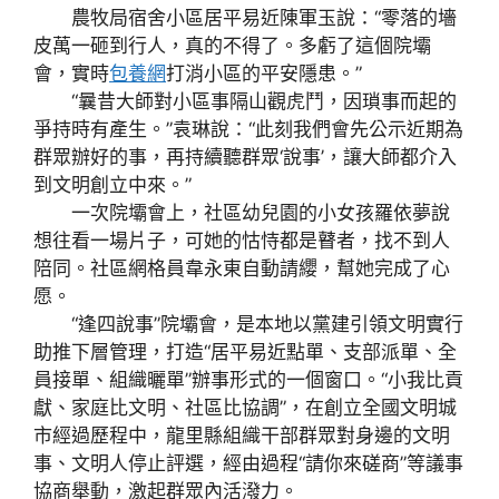
農牧局宿舍小區居平易近陳軍玉說：“零落的墻
皮萬一砸到行人，真的不得了。多虧了這個院壩
會，實時
包養網
打消小區的平安隱患。”
“曩昔大師對小區事隔山觀虎鬥，因瑣事而起的
爭持時有產生。”袁琳說：“此刻我們會先公示近期為
群眾辦好的事，再持續聽群眾‘說事’，讓大師都介入
到文明創立中來。”
一次院壩會上，社區幼兒園的小女孩羅依夢說
想往看一場片子，可她的怙恃都是瞽者，找不到人
陪同。社區網格員韋永東自動請纓，幫她完成了心
愿。
“逢四說事”院壩會，是本地以黨建引領文明實行
助推下層管理，打造“居平易近點單、支部派單、全
員接單、組織曬單”辦事形式的一個窗口。“小我比貢
獻、家庭比文明、社區比協調”，在創立全國文明城
市經過歷程中，龍里縣組織干部群眾對身邊的文明
事、文明人停止評選，經由過程“請你來磋商”等議事
協商舉動，激起群眾內活潑力。