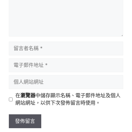
留
言
者
電
名
子
稱
郵
個
件
人
地
網
在
瀏覽器
中儲存顯示名稱、電子郵件地址及個人
址
站
網站網址，以供下次發佈留言時使用。
網
址