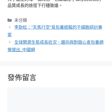
品質成長的途徑下行穩致遠。
分
未分類
類
李勁松：“天馬行空”覓包養經驗的干細胞研討專
家
全球開源生態成長近況、趨向與對甜心查包養網
策提出_中國網
發佈留言
留
言