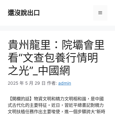
跳
至
還沒說出口
選
主
要
單
內
容
貴州龍里：院壩會里
看“文查包養行情明
之光”_中國網
2025 年 5 月 29 日
作者:
admin
【開欄的話】物資文明和精力文明相和諧，是中國
式古代化的主要特征。近日，習近平總書記對精力
文明扶植任務作出主要唆使，進一個步驟誇大“新時