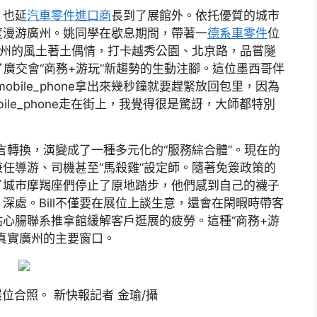
，也延
汽車零件進口商
長到了展館外。依托優質的城市
度漫游廣州。姚同學在歇息期間，帶著一
德系車零件
位
廣州的風土著土偶情，打卡越秀公園、北京路，品嘗隧
為了廣交會“商務+游玩”新趨勢的生動注腳。這位墨西哥伴
bile_phone拿出來幾秒鐘就要趕緊放回包里，因為
le_phone走在街上，我覺得很是驚訝，大師都特別
語言轉換，演變成了一種多元化的“服務綜合體”。現在的
任導游、司機甚至“馬殺雞”設定師。隨著免簽政策的
了城市摩羯座們停止了原地踏步，他們感到自己的襪子
深處。Bill不僅要在展位上談生意，還會在閑暇時帶客
心腸聯系推拿館緩解客戶逛展的疲勞。這種“商務+游
真實廣州的主要窗口。
展位合照。 新快報記者 金瑜/攝