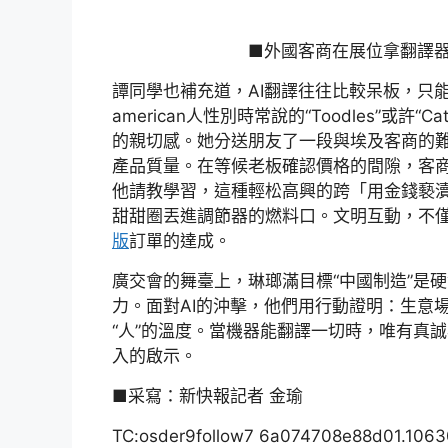
■外國客商在展位拿翻譯
譚同學也補充道，AI翻譯往往比較呆板，只
american人性別時常說的“Toodles”或許“
的親切感。她分送朋友了一段與埃及客商的
產品質量。在等候老板確認價格的間隙，客
他請教學習，這種輕松高興的跨「用金錢褻
甜甜圈丟進調節器的燃料口。文明互動，不
版
訂單的達成。
廣交會的舞臺上，琳瑯滿目標“中國制造”是
力。面對AI的沖擊，他們用行動證明：生意
“人”的溫度。當機器能翻譯一切時，唯有真
入的啟示。
■采寫：新快報記者 金瑜
TC:osder9follow7 6a074708e88d01.106