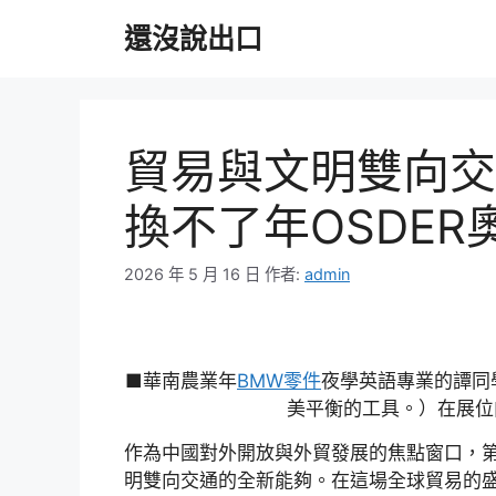
跳
還沒說出口
至
主
要
內
容
貿易與文明雙向交
換不了年OSDE
2026 年 5 月 16 日
作者:
admin
■華南農業年
BMW零件
夜學英語專業的譚同
美平衡的工具。）在展位
作為中國對外開放與外貿發展的焦點窗口，第
明雙向交通的全新能夠。在這場全球貿易的盛