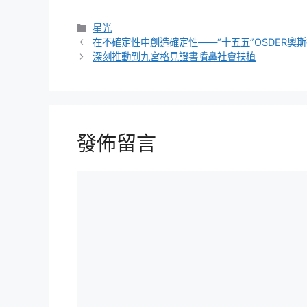
分
星光
類
在不確定性中創造確定性——“十五五”OSDER奧
深刻推動到九宮格見證書噴鼻社會扶植
發佈留言
留
言