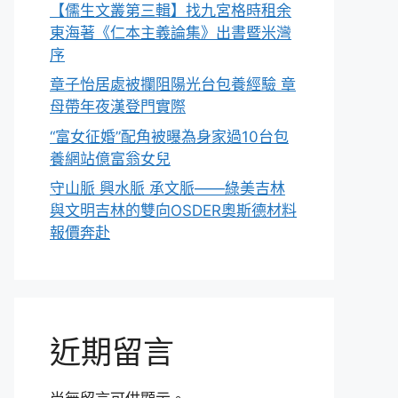
【儒生文叢第三輯】找九宮格時租余
東海著《仁本主義論集》出書暨米灣
序
章子怡居處被攔阻陽光台包養經驗 章
母帶年夜漢登門實際
“富女征婚”配角被曝為身家過10台包
養網站億富翁女兒
守山脈 興水脈 承文脈——綠美吉林
與文明吉林的雙向OSDER奧斯德材料
報價奔赴
近期留言