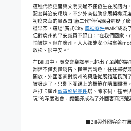
這種代際更替與文明交通不僅發生在展館內
配套與治安環境，不少外商借助參展契機深
初度來華的墨西哥“廠二代”伴侶親身經歷了
道早茶，這場“廣式City
奧迪零件
Walk”成
侶對廣州的平安感贊不絕口：“在我們國家，mo
怕被搶。但在廣州，人人都能安心腸拿著mobi
放松、很平安。”
在Bill眼中，廣交會翻譯早已超出了單純的
翻譯不僅要懂銷售、懂察言觀色，往往還得兼
開放，外國客商對廣州的興趣從展館延長到
被吸走了，只剩下腳踝上的標籤在隨風飄盪。
戶打卡廣州
藍寶堅尼零件
塔、陳家祠，甚至貼
玩”的深度融會，讓翻譯成為了外國客商清楚
■Bill與外國客商在