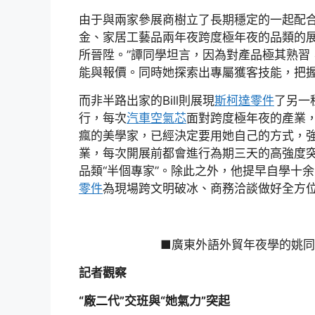
由于與兩家參展商樹立了長期穩定的一起配
金、家居工藝品兩年夜跨度極年夜的品類的展
所晉陞。”譚同學坦言，因為對產品極其熟習
能與報價。同時她探索出專屬獲客技能，把
而非半路出家的Bill則展現
斯柯達零件
了另一
行，每次
汽車空氣芯
面對跨度極年夜的產業
瘋的美學家，已經決定要用她自己的方式，
業，每次開展前都會進行為期三天的高強度
品類“半個專家”。除此之外，他提早自學十
零件
為現場跨文明破冰、商務洽談做好全方
■廣東外語外貿年夜學的姚
記者觀察
“廠二代”交班與“她氣力”突起