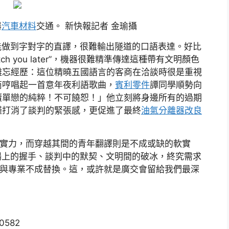
器
汽車材料
交通。 新快報記者 金瑜攝
能做到字對字的直譯，很難輸出隧道的口語表達。好比
Catch you later”，機器很難精準傳達這種帶有文明顏色
難忘經歷：這位精曉五國語言的客商在洽談時很是重視
商哼唱起一首意年夜利語歌曲，
賓利零件
譚同學順勢向
瀆單戀的純粹！不可饒恕！」他立刻將身邊所有的過期
僅打消了談判的緊張感，更促進了最終
油氣分離器改良
硬實力，而穿越其間的青年翻譯則是不成或缺的軟實
場上的握手、談判中的默契、文明間的破冰，終究需求
誠與專業不成替換。這，或許就是廣交會留給我們最深
30582