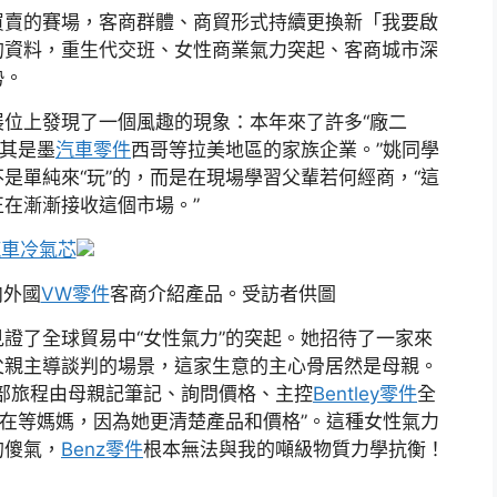
買賣的賽場，客商群體、商貿形式持續更換新「我要啟
的資料，重生代交班、女性商業氣力突起、客商城市深
勢。
展位上發現了一個風趣的現象：本年來了許多“廠二
尤其是墨
汽車零件
西哥等拉美地區的家族企業。”姚同學
是單純來“玩”的，而是在現場學習父輩若何經商，“這
在漸漸接收這個市場。”
汽車冷氣芯
向外國
VW零件
客商介紹產品。受訪者供圖
見證了全球貿易中“女性氣力”的突起。她招待了一家來
父親主導談判的場景，這家生意的主心骨居然是母親。
部旅程由母親記筆記、詢問價格、主控
Bentley零件
全
我在等媽媽，因為她更清楚產品和價格”。這種女性氣力
的傻氣，
Benz零件
根本無法與我的噸級物質力學抗衡！