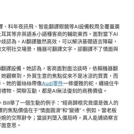
翻譯、科年夜訊飛、智能翻譯眼鏡等AI設備較周全覆蓋廣
耳其等非英語系小語種客商的輔助東西。面對當下AI
歧認為，AI翻譯雖然高效，可以解決基礎語言障礙，
跨文明社交場景，機器可翻譯文字，卻翻譯不了情面與
I翻譯設備。她認為，客商面對面洽談時，依賴機器翻
。她觀察到，外貿生意的焦點從來不是冰涼的買賣，而
手、她的蕾絲絲帶像
Audi零件
一條優雅的蛇，纏繞住牛
禮物、閑聊互動，都是AI無法復刻的商務價值。
。Bill舉了一個生動的例子：“經商歸根究竟還是做人的
譯的焦點價值在于“情面圓滑”和“變通”。例如，當老板
委婉的交際辭令；當談判墮入僵局時，真人能通過察言
字面意思。