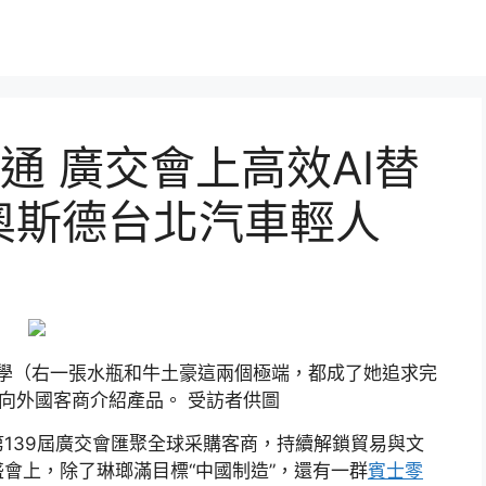
通 廣交會上高效AI替
R奧斯德台北汽車輕人
學（右一張水瓶和牛土豪這兩個極端，都成了她追求完
向外國客商介紹產品。 受訪者供圖
139屆廣交會匯聚全球采購客商，持續解鎖貿易與文
會上，除了琳瑯滿目標“中國制造”，還有一群
賓士零