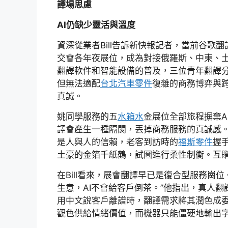
譯場思慮
AI仍缺少靈活與溫度
資深從業者Bill告訴新快報記者，當前谷歌
交會各年夜展位，成為對接俄羅斯、中東、土
翻譯軟件和智能設備的普及，三位青年翻譯分
但無法適配
台北汽車零件
復雜的商務博弈與
真誠。
姚同學服務的五
水箱水
金展位全部旅程摒棄A
譯會產生一種隔閡，丟掉商務服務的真誠感
是人與人的信賴，老客到訪時的
福斯零件
握
土豪的金箔千紙鶴，試圖進行柔性制衡。互贈
在Bill看來，展會翻譯早已是復合型服務崗位
生意，AI不會給客戶倒茶。”他指出，真人翻
用中文說客戶離譜時，翻譯需求將其潤色成
觀色供給情緒價值，而機器只能僵硬地輸出