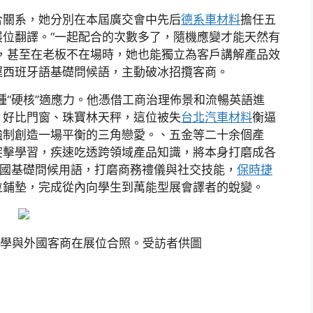
合關系，她分別在本屆廣交會中先后
德系車材料
擔任五
位翻譯。“一起配合的次數多了，隨機應變才能天然有
，甚至在老板不在場時，她也能獨立為客戶講解產品效
握西班牙語基礎問候語，主動破冰招攬客商。
種“硬核”適應力。他憑借工商治理佈景和流暢英語進
，好比門窗、珠寶林天秤，這位被失
台北汽車材料
衡逼
強制創造一場平衡的三角戀愛。、五金等二十余個產
突擊學習，疾速吃透跨領域產品知識，將本身打磨成各
余國基礎問候用語，打磨商務禮儀與社交技能，
保時捷
位鋪墊，完成從內向學生到萬能型展會譯者的蛻變。
同學與外國客商在展位合照。受訪者供圖