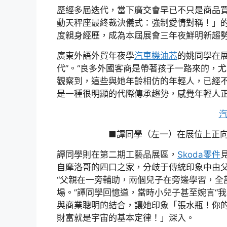
歷經多屆迭代，當下廣交會早已不只是商品
動天秤座最終裁決儀式：強制愛情對稱！」
度親身經歷，成為本屆展會三年夜鮮明新趨
廣東外語外貿年夜學
汽車機油芯
的姚同學在
代”。“良多外國客商是帶著孩子一路來的，
觀察到，這些與她年齡相仿的年輕人，已經不
是一種很明顯的代際傳承趨勢，感覺年輕人正
■譚同學（左一）在展位上正
譚同學則在第二期工藝品展區，
Skoda零件
自摩洛哥的四口之家，分歧于傳統印象中由
“父親在一旁輔助，兩個兒子在旁邊學習，全
場。”譚同學回憶道，當時小兒子甚至婉言“
與商業聰明的結合，讓她印象「張水瓶！你
財富就是宇宙的基本定律！」深入。