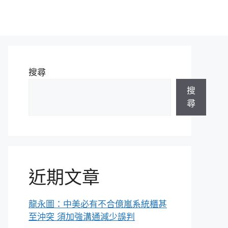
搜尋
搜
尋
近期文章
龍永圖：中美必有不合億嵐系統櫃甚
至沖突 須加強溝通減少誤判