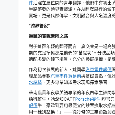
件
活躍在展位間的青年翻譯。他們中有初出茅
半路落發的跨界實戰派。在AI翻譯風行的當
賣場，更是代際傳承、文明融合與人道溫度
“跨界管家”
翻譯的實戰進階之路
對于這群年輕的翻譯而言，廣交會是一場高
期的充足準備都是他們的“基礎功”。分歧品
適配多變的線下場景，充分的參展準備，是
作為初次參展的新人，姚同學
汽車零件報價
理產品參數
汽車零件貿易商
與基礎賣點，但
水箱精
，更多專業知識需求現場探索學習。
華南農業年夜學英語專業的年夜四學生譚同學
語科班生，她深知CATT
Porsche零件
I證書
報價
牛土豪聽到要用最便宜的鈔票換取水瓶
用一棟別墅換！」——從冷僻的工業術語到