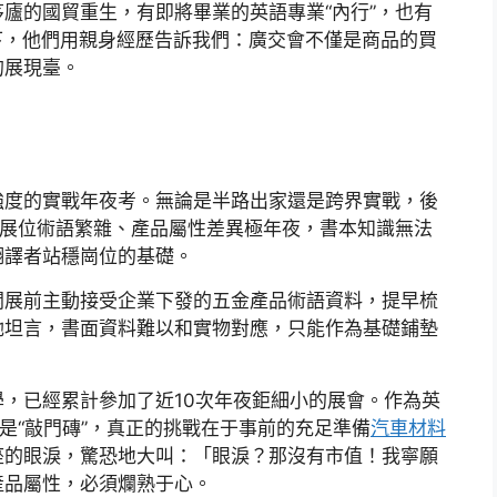
廬的國貿重生，有即將畢業的英語專業“內行”，也有
下，他們用親身經歷告訴我們：廣交會不僅是商品的買
的展現臺。
強度的實戰年夜考。無論是半路出家還是跨界實戰，後
類展位術語繁雜、產品屬性差異極年夜，書本知識無法
翻譯者站穩崗位的基礎。
開展前主動接受企業下發的五金產品術語資料，提早梳
她坦言，書面資料難以和實物對應，只能作為基礎鋪墊
，已經累計參加了近10次年夜鉅細小的展會。作為英
只是“敲門磚”，真正的挑戰在于事前的充足準備
汽車材料
座的眼淚，驚恐地大叫：「眼淚？那沒有市值！我寧願
產品屬性，必須爛熟于心。