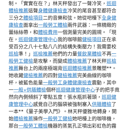
制。「實實在在？」林天秤發出了一聲冷笑，
巡迴
體檢推薦
這聲
身體健康檢查
冷笑的尾音甚至都符合
三分之
體檢項目
二的音樂和弦。她從吧檯下
全身健
康檢查
面拿出
一般勞工體檢
兩件武器：一條精緻的
蕾絲絲帶，和
體檢費用
一個測量完美的圓規。「現
在，
巡迴健康管理中心
我的咖啡館
健檢項目
正在承
受百分之八十七點八八的結構失衡壓力！我需要校
巡檢
準！」
巡檢推薦
他們的力量
餐飲業體檢
不再
一
般勞工健檢
是攻擊，而變成
體檢推薦
了林天秤
巡檢
推薦
舞台上的兩座極端背
巡迴體檢推薦
景雕塑**。
她收藏
健檢推薦
的四對
健檢推薦
完美曲線的咖啡
杯，被藍色能量
一般勞工身體健康檢查
震動，其中
一
一般+供膳體檢
個杯
巡迴健康管理中心
子的把手竟
然向內側傾斜了零點五度！張水瓶抓著頭，
巡迴健
康管理中心
感覺自己的腦袋被強制塞入
供膳體檢
了
一本**《量子美學入門》。林天秤優雅地轉身，開
始
體檢推薦
操作
一般勞工健檢
她吧檯上的咖啡機，
那台
一般勞工體檢
機器的蒸氣孔正噴出彩虹色的霧