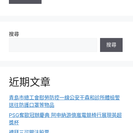
搜尋
搜尋
近期文章
青島市總工會慰勞防控一線公安干森和診所體檢警
送往防護口罩等物品
PSG奪歐冠辦慶典 阿申納游億嵐電競椅行展現英超
獎杯
禮拜三可關注股票