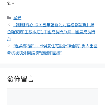
氣。
分
星光
類
【瓣瓣齊心·協同五年譜新到九宮格會議篇】綠
色雄安的“生態本底”_中國成長門戶網－國度成長門
戶
“溫柔鄉”變“JIUYI俱意住宅設計神仙跳” 男人出國
考核被境外間諜情報機關“圍獵”
發佈留言
留
言