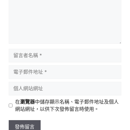
留
言
者
電
名
子
稱
郵
個
件
人
地
網
在
瀏覽器
中儲存顯示名稱、電子郵件地址及個人
址
站
網站網址，以供下次發佈留言時使用。
網
址