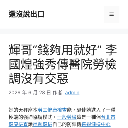
跳
至
還沒說出口
選
主
要
單
內
容
輝哥“錢夠用就好” 李
國煌強秀傳醫院勞檢
調沒有交惡
2026 年 6 月 28 日
作者:
admin
她的天秤座本
勞工健康檢查
能，驅使她進入了一種
極端的強迫協調模式，
一般勞檢
這是一種保
台北巿
健康檢查
護
巡迴健檢
自己的防禦機
巡迴健檢中心